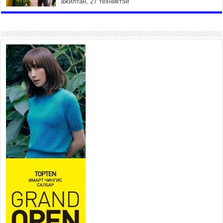
ажилтан, 27 техниктэй
ажиллаж байна
2026 оны 7 сар 15 / 11 цаг 22 минут
Наадмын амралтын өдрүүдэд
нийслэлийн эрүүл мэндийн
байгууллагууд дараах
хуваарийн дагуу ажиллана
2026 оны 7 сар 15 / 11 цаг 18 минут
Үндэсний их баяр наадам
эхэллээ
2026 оны 7 сар 15 / 11 цаг 14 минут
Үер усны аюулаас сэргийлж, нийслэлийн Онцгой
байдлын газрын 162 алба хаагч үүрэг гүйцэтгэж
байна
2026 оны 7 сар 15 / 11 цаг 07 минут
Үндэсний их сурын харваанд 850 харваач цэц
мэргэнээ сорьж байна
2026 оны 7 сар 15 / 11 цаг 03 минут
Төв цэнгэлдэхийн эргэн тойронд
2026 оны 7 сар 15 / 10 цаг 58 минут