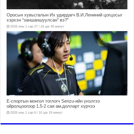
Оросын хувьсгалын Их удирдагч В.И.Лениний цогцосыг
хэрхэн “заншаншуулсан” вэ?”
2026 оны 1 сар 27 / 16 цаг 40 минут
Е-спортын монгол тоглогч Senzu-ийн үнэлгээ
ойролцоогоор 1.5-2 сая ам.долларт хүрчээ
2026 оны 1 сар 9 / 10 цаг 24 минут