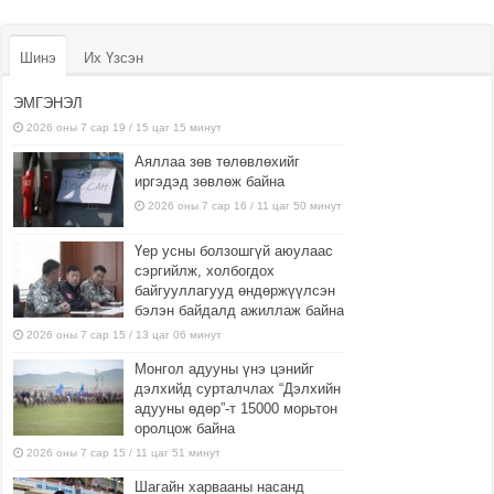
Шинэ
Их Үзсэн
ЭМГЭНЭЛ
2026 оны 7 сар 19 / 15 цаг 15 минут
Аяллаа зөв төлөвлөхийг
иргэдэд зөвлөж байна
2026 оны 7 сар 16 / 11 цаг 50 минут
Үер усны болзошгүй аюулаас
сэргийлж, холбогдох
байгууллагууд өндөржүүлсэн
бэлэн байдалд ажиллаж байна
2026 оны 7 сар 15 / 13 цаг 06 минут
Монгол адууны үнэ цэнийг
дэлхийд сурталчлах “Дэлхийн
адууны өдөр”-т 15000 морьтон
оролцож байна
2026 оны 7 сар 15 / 11 цаг 51 минут
Шагайн харвааны насанд