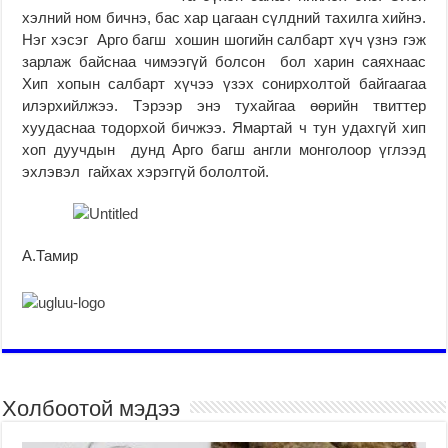
хэлний ном бичнэ, бас хар цагаан сүлдний тахилга хийнэ.
Нэг хэсэг Арго багш хошин шогийн салбарт хүч үзнэ гэж
зарлаж байснаа чимээгүй болсон бол харин саяхнаас
Хип хопын салбарт хүчээ үзэх сонирхолтой байгаагаа
илэрхийлжээ. Тэрээр энэ тухайгаа өөрийн твиттер
хуудаснаа тодорхой бичжээ. Ямартай ч тун удахгүй хип
хоп дуучдын дунд Арго багш англи монголоор үглээд
эхлэвэл гайхах хэрэггүй бололтой.
А.Тамир
Холбоотой мэдээ