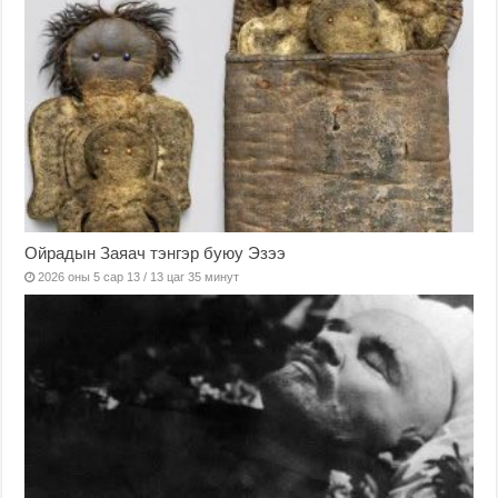
Ойрадын Заяач тэнгэр буюу Эзээ
2026 оны 5 сар 13 / 13 цаг 35 минут