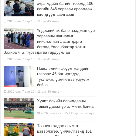
хүрэгчдийн багийн төрөлд 106
багийн 848 харваач өрсөлдөж,
шилдгүүд шалгарав
2026 оны 7 сар 15 / 11 цаг 45 минут
Үндэсний их баяр наадмын сур
харвааны шагналыг
нийслэлийн Засаг дарга
бөгөөд Улаанбаатар хотын
Захирагч Б.Пүрэвдагва гардууллаа
2026 оны 7 сар 15 / 11 цаг 41 минут
Нийслэлийн Эрүүл мэндийн
газраас 45 баг иргэдэд
тусламж, үйлчилгээ үзүүлж
байна
2026 оны 7 сар 15 / 11 цаг 30 минут
Хүчит бөхийн барилдааны
тавын даваа үргэлжилж байна
2026 оны 7 сар 15 / 11 цаг 26 минут
Төв цэнгэлдэх орчмын
цэвэрлэгээ, үйлчилгээнд 161