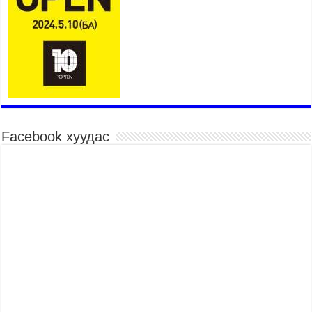
Үндэсний их баяр наадмын шагайн харваа
насанд хүрэгчдийн багийн харваагаар
үргэлжилж байна
2026 оны 7 сар 15 / 10 цаг 52 минут
Үндэсний их баяр наадмын хүчит бөхийн
барилдаан эхэллээ
2026 оны 7 сар 15 / 10 цаг 46 минут
Үндэсний хувцасны өдрийг тохиолдуулан
Facebook хуудас
“Дээлтэй монгол наадам” боллоо
2026 оны 7 сар 15 / 10 цаг 41 минут
МОНГОЛ УЛСЫН ЕРӨНХИЙ САЙД Н.УЧРАЛ
БАЯР НААДМЫН НЭЭЛТЭД ОРОЛЦОЖ,
НААДАМЧИН ОЛОНД МЭНДЧИЛГЭЭ
ДЭВШҮҮЛЭВ
2026 оны 7 сар 14 / 17 цаг 56 минут
МОНГОЛ УЛСЫН ЕРӨНХИЙ САЙД Н.УЧРАЛ
БҮГД НАЙРАМДАХ СОЛОНГОС УЛСЫН
ЕРӨНХИЙЛӨГЧ И ЖЭ МЁН-Д БАРААЛХАВ
2026 оны 7 сар 14 / 17 цаг 51 минут