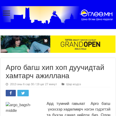
Арго багш хип хоп дуучидтай
хамтарч ажиллана
2013 оны 6 сар 30 / 19 цаг 27 минут
Шар мэдээ
Ард түмний гавьяат Арго багш
үнэхээр хөдөлмөрч нэгэн гэдэгтэй
та бүхэн санал нийлэх биз. Олон