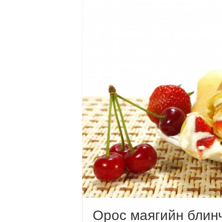
Орос маягийн блинч