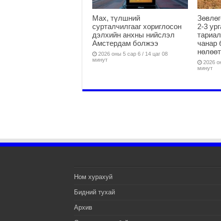
Мах, түлшний
Зөвлөг
сурталчилгааг хориглосон
2-3 ур
дэлхийн анхны нийслэл
тариал
Амстердам болжээ
чанар 
нөлөөт
2026 оны 5 сар 6 / 14 цаг 08
минут
2026 он
минут
Ном хурахуй
Бидний тухай
Архив