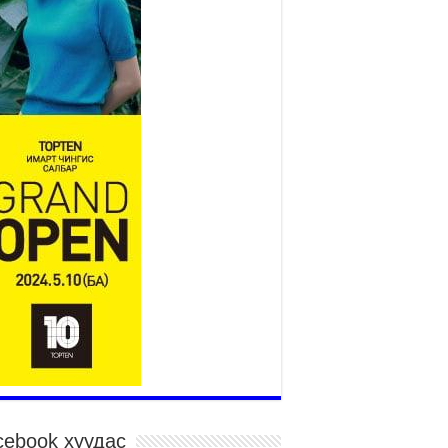
2026 оны 7 сар 15 / 11 цаг 14 минут
р усны аюулаас сэргийлж, нийслэлийн Онцгой
йдлын газрын 162 алба хаагч үүрэг гүйцэтгэж
йна
026 оны 7 сар 15 / 11 цаг 07 минут
дэсний их сурын харваанд 850 харваач цэц
ргэнээ сорьж байна
026 оны 7 сар 15 / 11 цаг 03 минут
в цэнгэлдэхийн эргэн тойронд
026 оны 7 сар 15 / 10 цаг 58 минут
дэсний их баяр наадмын шагайн харваа
санд хүрэгчдийн багийн харваагаар
гэлжилж байна
026 оны 7 сар 15 / 10 цаг 52 минут
дэсний их баяр наадмын хүчит бөхийн
рилдаан эхэллээ
026 оны 7 сар 15 / 10 цаг 46 минут
дэсний хувцасны өдрийг тохиолдуулан
cebook хуудас