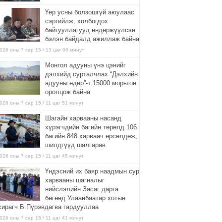
Үер усны болзошгүй аюулаас
сэргийлж, холбогдох
байгууллагууд өндөржүүлсэн
бэлэн байдалд ажиллаж байна
026 оны 7 сар 15 / 13 цаг 06 минут
Монгол адууны үнэ цэнийг
дэлхийд сурталчлах “Дэлхийн
адууны өдөр”-т 15000 морьтон
оролцож байна
026 оны 7 сар 15 / 11 цаг 51 минут
Шагайн харвааны насанд
хүрэгчдийн багийн төрөлд 106
багийн 848 харваач өрсөлдөж,
шилдгүүд шалгарав
026 оны 7 сар 15 / 11 цаг 45 минут
Үндэсний их баяр наадмын сур
харвааны шагналыг
нийслэлийн Засаг дарга
бөгөөд Улаанбаатар хотын
хирагч Б.Пүрэвдагва гардууллаа
026 оны 7 сар 15 / 11 цаг 41 минут