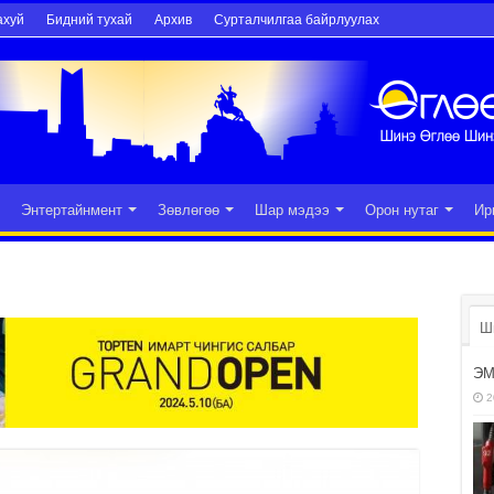
ахуй
Бидний тухай
Архив
Сурталчилгаа байрлуулах
Энтертайнмент
Зөвлөгөө
Шар мэдээ
Орон нутаг
Ир
Ш
ЭМ
2