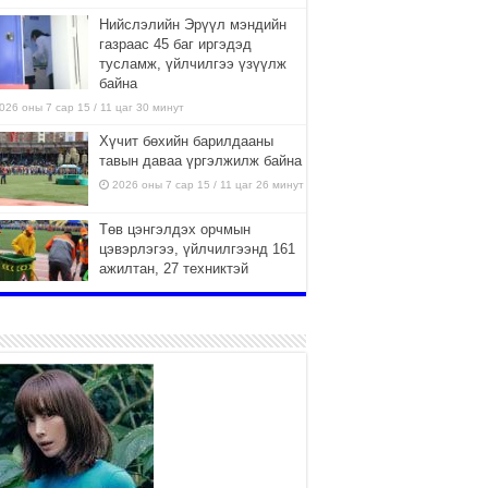
Нийслэлийн Эрүүл мэндийн
газраас 45 баг иргэдэд
тусламж, үйлчилгээ үзүүлж
байна
026 оны 7 сар 15 / 11 цаг 30 минут
Хүчит бөхийн барилдааны
тавын даваа үргэлжилж байна
2026 оны 7 сар 15 / 11 цаг 26 минут
Төв цэнгэлдэх орчмын
цэвэрлэгээ, үйлчилгээнд 161
ажилтан, 27 техниктэй
ажиллаж байна
026 оны 7 сар 15 / 11 цаг 22 минут
Наадмын амралтын өдрүүдэд
нийслэлийн эрүүл мэндийн
байгууллагууд дараах
хуваарийн дагуу ажиллана
026 оны 7 сар 15 / 11 цаг 18 минут
Үндэсний их баяр наадам
эхэллээ