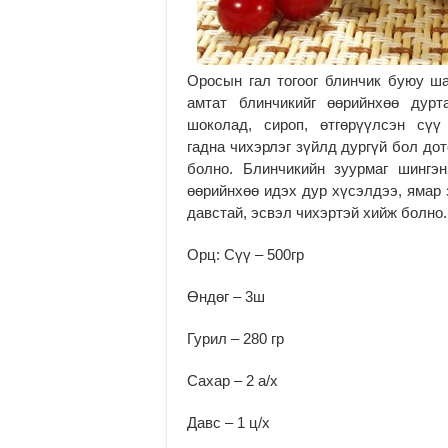
Оросын гал тогоог блинчик буюу ша
амтат блинчикийг өөрийнхөө дурт
шоколад, сироп, өтгөрүүлсэн сү
гадна чихэрлэг зүйлд дургүй бол дот
болно. Блинчикийн зуурмаг шингэ
өөрийнхөө идэх дур хүсэлдээ, ямар 
давстай, эсвэл чихэртэй хийж болно.
Орц: Сүү – 500гр
Өндөг – 3ш
Гурил – 280 гр
Сахар – 2 а/х
Давс – 1 ц/х