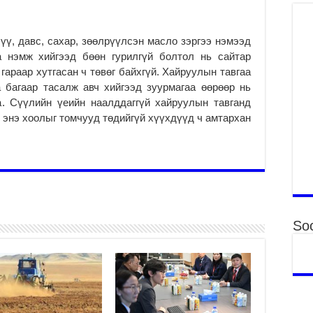
“Д
2
МО
сүү, давс, сахар, зөөлрүүлсэн масло зэргээ нэмээд
БА
а нэмж хийгээд бөөн гурилгүй болтол нь сайтар
НА
 гараар хутгасан ч төвөг байхгүй. Хайруулын тавгаа
ДЭ
 багаар тасалж авч хийгээд зуурмагаа өөрөөр нь
2
а. Сүүлийн үеийн наалддаггүй хайруулын тавганд
МО
г энэ хоолыг томчууд төдийгүй хүүхдүүд ч амтархан
БҮ
ЕР
2
ТӨ
ЦЭ
2
Soc
Өв
да
2
УИ
на
ша