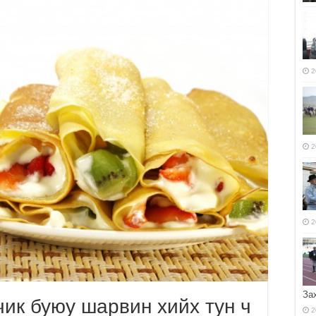
2
2
2
За
ик буюу шарвин хийх тун ч
2