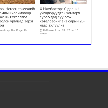
2
Мо
өө: Ногоон тэжээлийг
Х.Нямбаатар: Үндэсний
ба
гамлын холимогоор
үйлдвэрүүдтэй хамтарч
ах нь тэжээллэг
сурагчдад сүү өгөх
2
болон ургацад эерэг
хөтөлбөрийг энэ сарын 26-
эй
наас эхлүүлнэ
УИ
Ул
ы 4 сар 29 / 11 цаг 20
2026 оны 1 сар 15 / 17 цаг 15
минут
хү
2
УИ
Со
ба
2
Их
үз
өр
2
Ул
хү
2
Мо