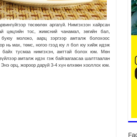
Үе
ба
рвингүйгээр төсөөлөх аргагүй. Нимгэхээн хайрсан
ба
ай цөцгийн тос, жимсний чанамал, зөгийн бал,
2
ү буюу молоко, аарц зэргээр амталж болохоос
ор нь мах, төмс, ногоо гээд юу л бол юу хийж идэж
Үн
мэ
н байх тусмаа нимгэхэн, амттай болох юм. Мөн
2
зүйлээр амталж идэх гэж байгаагаасаа шалтгаалан
 Энэ орц, жороор даруй 3-4 хүн өлхөөн хооллох юм.
Тө
2
Үн
на
үр
2
Үн
ба
2
Үн
Fa