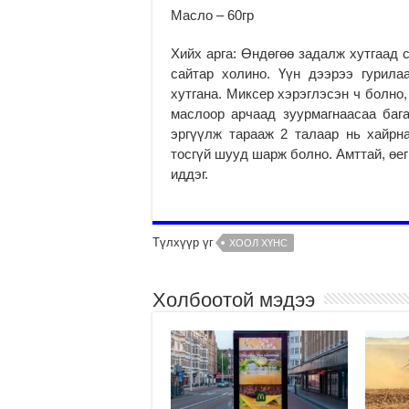
Масло – 60гр
Хийх арга: Өндөгөө задалж хутгаад 
сайтар холино. Үүн дээрээ гурила
хутгана. Миксер хэрэглэсэн ч болно,
маслоор арчаад зуурмагнаасаа бага
эргүүлж тарааж 2 талаар нь хайрн
тосгүй шууд шарж болно. Амттай, өе
иддэг.
Түлхүүр үг
ХООЛ ХҮНС
Холбоотой мэдээ