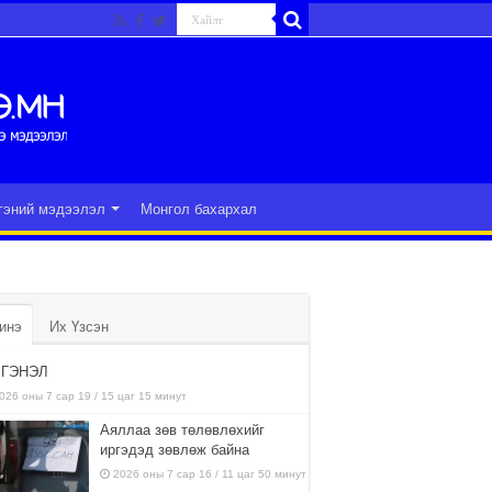
гэний мэдээлэл
Монгол бахархал
инэ
Их Үзсэн
ГЭНЭЛ
026 оны 7 сар 19 / 15 цаг 15 минут
Аяллаа зөв төлөвлөхийг
иргэдэд зөвлөж байна
2026 оны 7 сар 16 / 11 цаг 50 минут