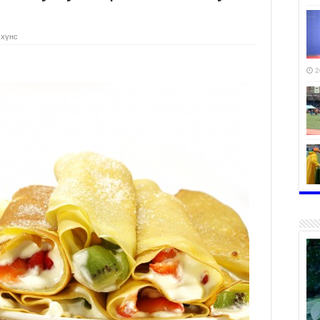
 хүнс
2
2
2