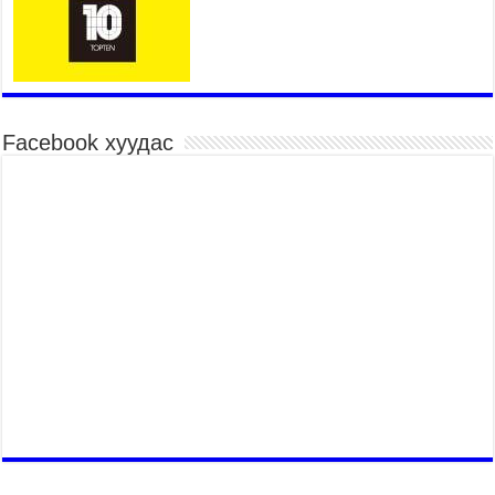
иргэдэд мэдээлэхийг үүрэг болголоо
2026 оны 7 сар 21 / 11 цаг 59 минут
Гэр бүлийн хэрэг шүүхэд хянан шийдвэрлэх
тухай хуулиар хүүхдийн дээд ашиг сонирхлыг
нэн тэргүүнд хангахыг баталгаажууллаа
2026 оны 7 сар 21 / 11 цаг 42 минут
Facebook хуудас
Б.Пүрэвдагва: “Туул-1” коллекторыг ашиглалтад
оруулж байж бид гэр хорооллыг барилгажуулна
2026 оны 7 сар 21 / 10 цаг 15 минут
НИЙСЛЭЛ, АЙМГИЙН УДИРДЛАГУУДЫН
АЖЛЫГ ХҮНД СУРТЛЫГ БУУРУУЛЖ, ИРГЭД,
АЖ АХУЙН НЭГЖИЙН АЧААГ ХЭРХЭН
ХӨНГӨЛСНӨӨР ДҮГНЭНЭ
2026 оны 7 сар 21 / 10 цаг 09 минут
Байнгын хорооны дарга М.Мандхай Цөлжилттэй
тэмцэх тухай НҮБ-ын конвенцын талуудын 17
дугаар бага хурал (СОР17)-ын бэлтгэл ажлын
явцтай танилцлаа
2026 оны 7 сар 21 / 10 цаг 03 минут
Б.Пүрэвдагва: Бүтээн байгуулалтын аливаа
ажил инженерийн хангамжийн байгууллагуудын