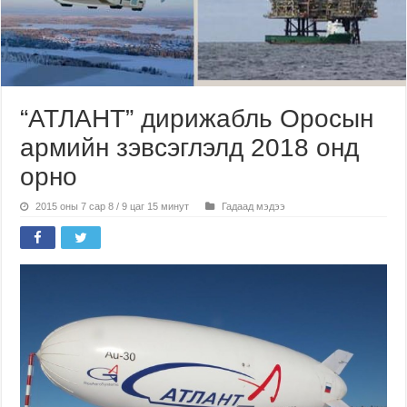
“АТЛАНТ” дирижабль Оросын
армийн зэвсэглэлд 2018 онд
орно
2015 оны 7 сар 8 / 9 цаг 15 минут
Гадаад мэдээ