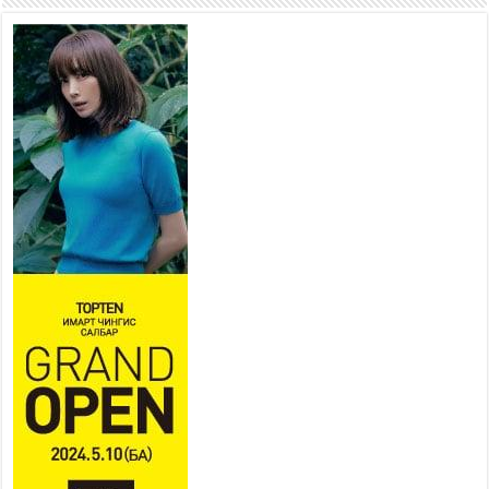
2026 оны 7 сар 21 / 16 цаг 47 минут
Тусгай замын автобус /BRT/
төслийн удирдах хорооны
ээлжит хуралдаан боллоо
2026 оны 7 сар 21 / 16 цаг 43 минут
Ерөнхий сайд Н.Учрал БНХАУ-аас Монгол Улсад
суугаа Элчин сайд Шэнь Миньжюанийг хүлээн
авч уулзав
2026 оны 7 сар 21 / 16 цаг 39 минут
БҮГД НАЙРАМДАХ ТАЖИКИСТАН УЛСТАЙ
ЭДИЙН ЗАСГИЙН ХАМТЫН АЖИЛЛАГААГ
ӨРГӨЖҮҮЛНЭ
2026 оны 7 сар 21 / 16 цаг 34 минут
26,992 суралцагч хотхоны бага сургуульд, 8100
суралцагч төрөлжсөн ахлах сургуульд
суралцана
2026 оны 7 сар 21 / 13 цаг 43 минут
COP17 хурлын үеэрх замын хөдөлгөөн, нийтийн
тээврийн зохицуулалт, сургууль, цэцэрлэг, зах,
худалдааны төвийн ажиллах хуваарийг гаргаж,