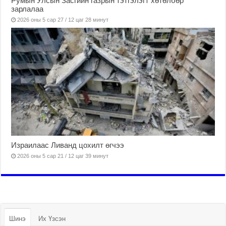
Румын Улсын Засгийн газрын тэтгэлэгт хөтөлбөр
зарлалаа
2026 оны 5 сар 27 / 12 цаг 28 минут
Израилаас Ливанд цохилт өгчээ
2026 оны 5 сар 21 / 12 цаг 39 минут
Шинэ
Их Үзсэн