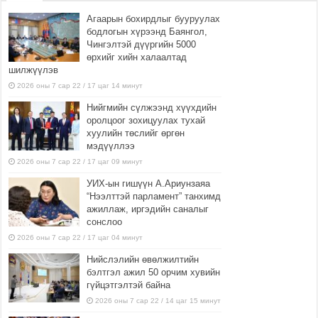
Агаарын бохирдлыг бууруулах
бодлогын хүрээнд Баянгол,
Чингэлтэй дүүргийн 5000
өрхийг хийн халаалтад
шилжүүлэв
2026 оны 7 сар 22 / 17 цаг 14 минут
Нийгмийн сүлжээнд хүүхдийн
оролцоог зохицуулах тухай
хуулийн төслийг өргөн
мэдүүллээ
2026 оны 7 сар 22 / 17 цаг 09 минут
УИХ-ын гишүүн А.Ариунзаяа
“Нээлттэй парламент” танхимд
ажиллаж, иргэдийн саналыг
сонслоо
2026 оны 7 сар 22 / 17 цаг 04 минут
Нийслэлийн өвөлжилтийн
бэлтгэл ажил 50 орчим хувийн
гүйцэтгэлтэй байна
2026 оны 7 сар 22 / 14 цаг 15 минут