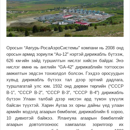
Оросын “Авгурь-РосаАэроСистемы” компани нь 2008 онд
оросын армид зориулж “Au-12” нэртэй дирижабль бүтээж,
626 км-ийн зайд туршилтын нислэг хийсэн байдаг. Энэ
нислэг өмнө нь английн “GA-42” дирижаблийн тогтоосон
амжилтын эвдсэн тохиолдол болсон. Гэхдээ оросуудын
хувьд дирижабль бүтээх тал дээр эртний дадлага,
туршлагатай улс юм. 1932 онд дөрвөн төрлийн (“СССР
В-1”, “СССР В-2”, “СССР В-3”, “СССР В-4”) дирижабль
бүтээн Улаан талбай дээр нисгэн ард түмэн үзүүлж
байсан түүхтэй. Харин Аугаа эх орны дайны үед улаан
армийн мэдэлд агаарын бөмбөлөг, дирижаблийн 6 хороо,
10 дивизтэй байжээ. Ялангуяа агаарын бөмбөлгийг
агаарын довтолгооноос хамгаалах зорилгоор их