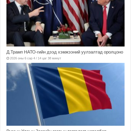
Д.Трамп НАТО-гийн дээд хэмжээний уулзалтад оролцоно
2026 оны 6 сар 4 / 14 цаг 38 минут