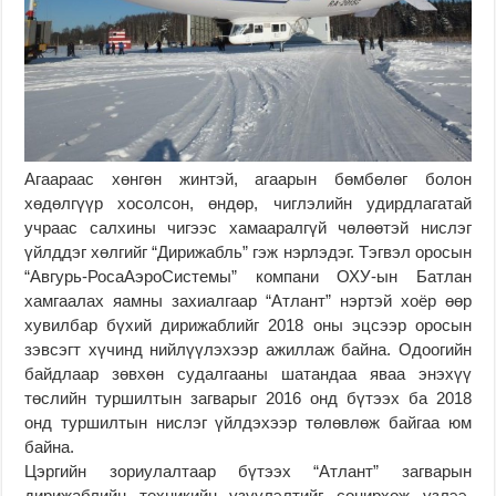
Агаараас хөнгөн жинтэй, агаарын бөмбөлөг болон
хөдөлгүүр хосолсон, өндөр, чиглэлийн удирдлагатай
учраас салхины чигээс хамааралгүй чөлөөтэй нислэг
үйлддэг хөлгийг “Дирижабль” гэж нэрлэдэг. Тэгвэл оросын
“Авгурь-РосаАэроСистемы” компани ОХУ-ын Батлан
хамгаалах яамны захиалгаар “Атлант” нэртэй хоёр өөр
хувилбар бүхий дирижаблийг 2018 оны эцсээр оросын
зэвсэгт хүчинд нийлүүлэхээр ажиллаж байна. Одоогийн
байдла
ар зөвхөн судалгааны шатандаа яваа энэхүү
төслийн туршилтын загварыг 2016 онд бүтээх ба 2018
онд туршилтын нислэг үйлдэхээр төлөвлөж байгаа юм
байна.
Цэргийн зориулалтаар бүтээх “Атлант” загварын
дирижаблийн техникийн үзүүлэлтийг сонирхож үзлээ.