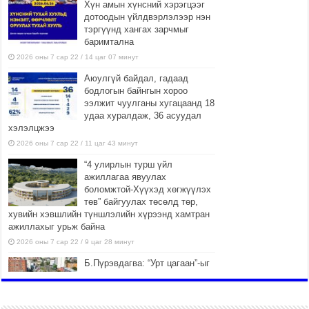
Хүн амын хүнсний хэрэгцээг
дотоодын үйлдвэрлэлээр нэн
тэргүүнд хангах зарчмыг
баримтална
2026 оны 7 сар 22 / 14 цаг 07 минут
Аюулгүй байдал, гадаад
бодлогын байнгын хороо
ээлжит чуулганы хугацаанд 18
удаа хуралдаж, 36 асуудал
хэлэлцжээ
2026 оны 7 сар 22 / 11 цаг 43 минут
“4 улирлын турш үйл
ажиллагаа явуулах
боломжтой-Хүүхэд хөгжүүлэх
төв” байгуулах төсөлд төр,
хувийн хэвшлийн түншлэлийн хүрээнд хамтран
ажиллахыг урьж байна
2026 оны 7 сар 22 / 9 цаг 28 минут
Б.Пүрэвдагва: “Урт цагаан”-ыг
залуучууд чөлөөт цагаа
өнгөрүүлдэг, жуулчид зорьж
ирдэг цэг болгоно