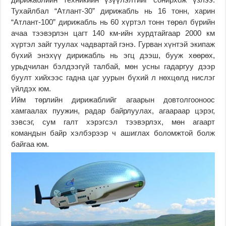
Тухайлбал “Атлант-30” дирижабль нь 16 тонн, харин
“Атлант-100” дирижабль нь 60 хүртэл тонн төрөл бүрийн
ачаа тээвэрлэн цагт 140 км-ийн хурдтайгаар 2000 км
хүртэл зайг туулах чадвартай гэнэ. Гурван хүнтэй экипаж
бүхий энэхүү дирижабль нь эгц дээш, бууж хөөрөх,
урьдчилан бэлдээгүй талбай, мөн усны гадаргуу дээр
буулт хийхээс гадна цаг уурын бүхий л нөхцөлд нислэг
үйлдэх юм.
Ийм төрлийн дирижаблийг агаарын довтолгооноос
хамгаалах пуужин, радар байрлуулах, агаараар цэрэг,
зэвсэг, сум галт хэрэгсэл тээвэрлэх, мөн агаарт
командын байр хэлбэрээр ч ашиглах боломжтой болж
байгаа юм.