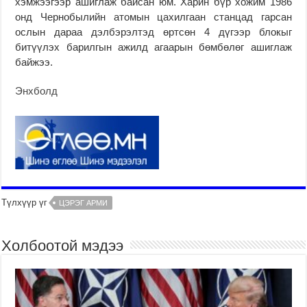
хэмжээгээр ашиглаж байсан юм. Харин бүр хожим 1986
онд Чернобылийн атомын цахилгаан станцад гарсан
ослын дараа дэлбэрэлтэд өртсөн 4 дүгээр блокыг
битүүлэх барилгын ажилд агаарын бөмбөлөг ашиглаж
байжээ.
Энхболд
Түлхүүр үг
ЦЭРЭГ АРМИ
Холбоотой мэдээ