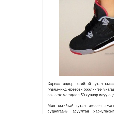
Хэрвээ өндөр өсгийтэй гутал өмсс
гудамжинд өрөөсөн бээлийгээ унагаа
авч өгөх магадлал 50 хувиар илүү өнд
Мөн өсгийтэй гутал өмссөн эмэгт
судалгааны асуултад хариулахы