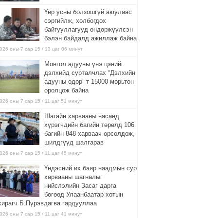
Үер усны болзошгүй аюулаас
сэргийлж, холбогдох
байгууллагууд өндөржүүлсэн
бэлэн байдалд ажиллаж байна
026 оны 7 сар 15 / 13 цаг 06 минут
Монгол адууны үнэ цэнийг
дэлхийд сурталчлах “Дэлхийн
адууны өдөр”-т 15000 морьтон
оролцож байна
026 оны 7 сар 15 / 11 цаг 51 минут
Шагайн харвааны насанд
хүрэгчдийн багийн төрөлд 106
багийн 848 харваач өрсөлдөж,
шилдгүүд шалгарав
026 оны 7 сар 15 / 11 цаг 45 минут
Үндэсний их баяр наадмын сур
харвааны шагналыг
нийслэлийн Засаг дарга
бөгөөд Улаанбаатар хотын
хирагч Б.Пүрэвдагва гардууллаа
026 оны 7 сар 15 / 11 цаг 41 минут