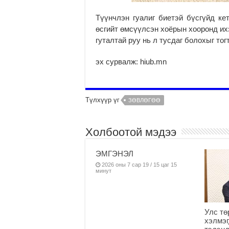
Түүнчлэн гуалиг биетэй бүсгүйд ке
өсгийт өмсүүлсэн хоёрын хооронд их
гуталтай руу нь л тусдаг болохыг тог
эх сурвалж: hiub.mn
Түлхүүр үг
ЗӨВЛӨГӨӨ
Холбоотой мэдээ
ЭМГЭНЭЛ
2026 оны 7 сар 19 / 15 цаг 15
минут
Улс тө
хэлмэг