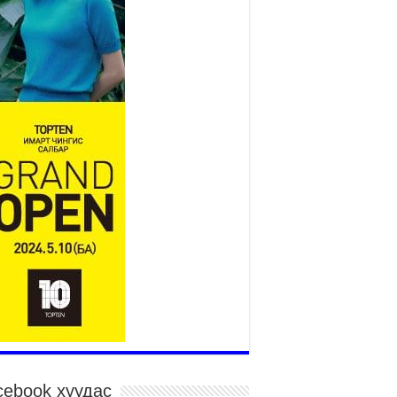
2026 оны 7 сар 15 / 11 цаг 14 минут
р усны аюулаас сэргийлж, нийслэлийн Онцгой
йдлын газрын 162 алба хаагч үүрэг гүйцэтгэж
йна
026 оны 7 сар 15 / 11 цаг 07 минут
дэсний их сурын харваанд 850 харваач цэц
ргэнээ сорьж байна
026 оны 7 сар 15 / 11 цаг 03 минут
в цэнгэлдэхийн эргэн тойронд
026 оны 7 сар 15 / 10 цаг 58 минут
дэсний их баяр наадмын шагайн харваа
санд хүрэгчдийн багийн харваагаар
гэлжилж байна
026 оны 7 сар 15 / 10 цаг 52 минут
дэсний их баяр наадмын хүчит бөхийн
рилдаан эхэллээ
026 оны 7 сар 15 / 10 цаг 46 минут
дэсний хувцасны өдрийг тохиолдуулан
cebook хуудас