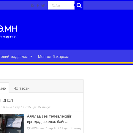
гэний мэдээлэл
Монгол бахархал
инэ
Их Үзсэн
ГЭНЭЛ
026 оны 7 сар 19 / 15 цаг 15 минут
Аяллаа зөв төлөвлөхийг
иргэдэд зөвлөж байна
2026 оны 7 сар 16 / 11 цаг 50 минут