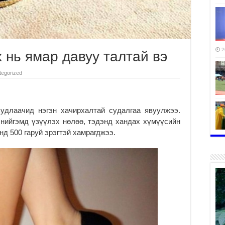
2
 нь ямар давуу талтай вэ
tegorized
удлаачид нэгэн хачирхалтай судалгаа явуулжээ.
 нийгэмд үзүүлэх нөлөө, тэдэнд хандах хүмүүсийн
д 500 гаруй эрэгтэй хамрагджээ.
2
2