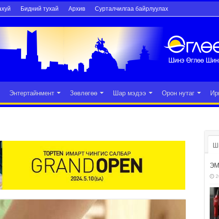
ахуй
Бидний тухай
Архив
Сурталчилгаа байрлуулах
Энтертайнмент
Зөвлөгөө
Шар мэдээ
Орон нутаг
Ир
Ш
ЭМ
2