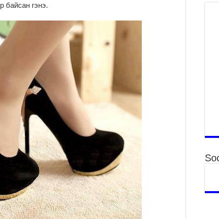
“Д
р байсан гэнэ.
2
МО
БА
НА
ДЭ
2
МО
БҮ
ЕР
2
ТӨ
ЦЭ
2
Soc
Өв
да
2
УИ
на
ша