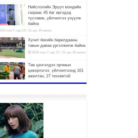
Нийслэлийн Эрүүл мэндийн
газраас 45 баг иргэдэд
тусламж, үйлчилгээ үзүүлж
байна
026 оны 7 сар 15 / 11 цаг 30 минут
Хүчит бөхийн барилдааны
тавын даваа үргэлжилж байна
2026 оны 7 сар 15 / 11 цаг 26 минут
Төв цэнгэлдэх орчмын
цэвэрлэгээ, үйлчилгээнд 161
ажилтан, 27 техниктэй
ажиллаж байна
026 оны 7 сар 15 / 11 цаг 22 минут
Наадмын амралтын өдрүүдэд
нийслэлийн эрүүл мэндийн
байгууллагууд дараах
хуваарийн дагуу ажиллана
026 оны 7 сар 15 / 11 цаг 18 минут
Үндэсний их баяр наадам
эхэллээ