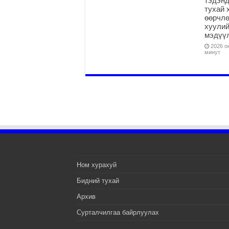
тэдэнд
тухай 
өөрчлө
хуулий
мэдүү
2026 он
минут
Ном хурахуй
Бидний тухай
Архив
Сурталчилгаа байрлуулах