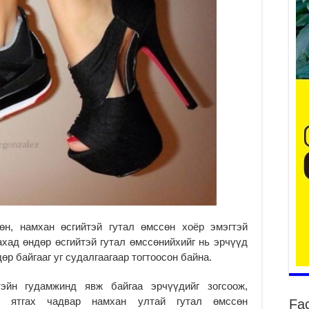
Үе
ба
ба
2
Үн
мэ
2
Тө
2
Үн
на
үр
өн, намхан өсгийтэй гутал өмссөн хоёр эмэгтэй
2
хад өндөр өсгийтэй гутал өмссөнийхийг нь эрчүүд
Үн
өр байгааг уг судалгаагаар тогтоосон байна.
ба
2
эйн гудамжинд явж байгаа эрчүүдийг зогсоож,
Үн
г ятгах чадвар намхан ултай гутал өмссөн
Fa