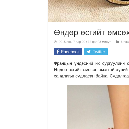
Өндөр өсгийт өмсөх
2015 оны 7 сар 29 / 14 цаг 08 минут
Unca
Facebook
Twitter
Францын үндэсний их сургуулийн с
Өндөр өсгийт өмссөн эмэгтэй хүний
хандлагыг судласан байна. Судалгаан