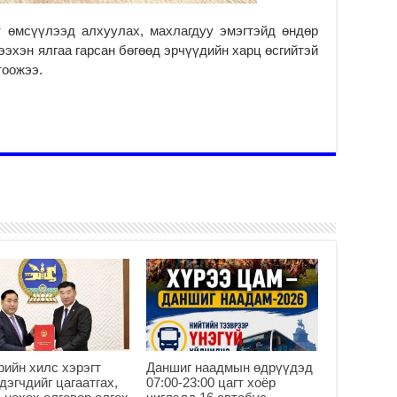
2
Мо
т өмсүүлээд алхуулах, махлагдуу эмэгтэйд өндөр
ба
ээхэн ялгаа гарсан бөгөөд эрчүүдийн харц өсгийтэй
2
тоожээ.
УИ
Ул
хү
2
УИ
Со
ба
2
Их
үз
өр
2
Ул
хү
2
рийн хилс хэрэгт
Даншиг наадмын өдрүүдэд
дэгчдийг цагаатгах,
07:00-23:00 цагт хоёр
Мо