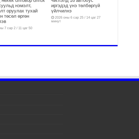
 нөхөх олговор олгох
чиглэлд 16 автобус
Тө
хуульд нэмэлт,
иргэдэд үнэ төлбөргүй
ёс
лт оруулах тухай
үйлчилнэ
н төсөл өргөн
2
2026 оны 6 сар 25 / 14 цаг 27
лэв
минут
Мо
ы 7 сар 2 / 11 цаг 50
ха
2
Хү
те
та
2