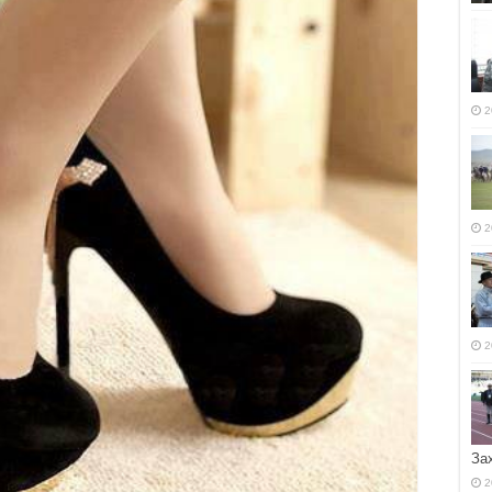
2
2
2
За
2