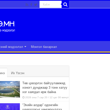
гэний мэдээлэл
Монгол бахархал
инэ
Их Үзсэн
Төв цэвэрлэх байгууламжид
хоногт дунджаар 3 тонн хатуу
хог хаягдал ирж байна
2026 оны 7 сар 20 / 12 цаг 06 минут
“Эхийн алдар” одонгийн
шаардлагыг хөнгөрүүллээ