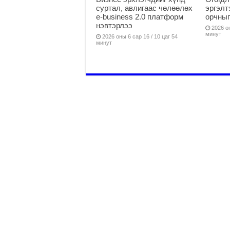
суртал, авлигаас чөлөөлөх
эргэлт
е-business 2.0 платформ
орчныг
нэвтэрлээ
2026 он
минут
2026 оны 6 сар 16 / 10 цаг 54
минут