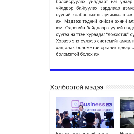
боловсруулах үйлдвэрт нэг үнээр
үйлдвэр байгуулах зардлаар дэм
сүүний холбооныхон эр­чимжсэн аж
аж. Мэдээж тэдний хийсэн эхний ал
юм. Одоогийн байдлаар сүүний нэгд
сүүгээ нэгтгэн хураадаг “ложистик”
Хэрвээ энэ сүлжээ системийг амжилт
хадгалах боломжтой органик цэвэр с
боломжтой болох аж.
Холбоотой мэдээ
Бизнес эрхлэгчдийг хүнд
Өгөгдл