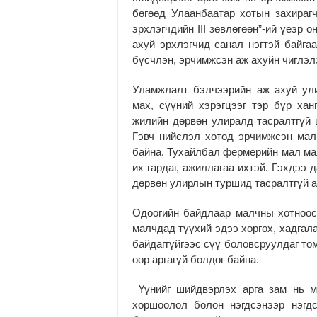
бөгөөд Улаанбаатар хотын захираг
эрхлэгчдийн III зөвлөгөөн”-ий үеэр 
ахуй эрхлэгчид санал нэгтэй байгаа
бүсчлэн, эрчимжсэн аж ахуйн чиглэл
Уламжлалт бэлчээрийн аж ахуй ул
мах, сүүний хэрэгцээг тэр бүр ха
жилийн дөрвөн улиралд тасралтгүй 
Гэвч нийслэл хотод эрчимжсэн мал
байна. Тухайлбал фермерийн мал ма
их гардаг, ажиллагаа ихтэй. Гэхдээ 
дөрвөн улирлын туршид тасралтгүй 
Одоогийн байдлаар малчны хотноос 
малчдад түүхий эдээ хөргөх, хадгал
байдаггүйгээс сүү боловсруулдаг то
өөр аргагүй болдог байна.
Үүнийг шийдвэрлэх арга зам нь м
хоршоолол болон нэгдсэнээр нэгд