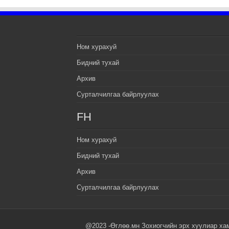
Ном хурахуй
Бидний тухай
Архив
Сурталчилгаа байрлуулах
FH
Ном хурахуй
Бидний тухай
Архив
Сурталчилгаа байрлуулах
@2023 -Өглөө.мн Зохиогчийн эрх хуулиар ха