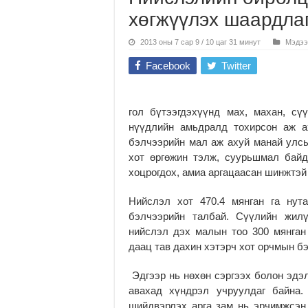
хөгжүүлэх шаардла
2013 оны 7 сар 9 / 10 цаг 31 минут
Мэдээ
Facebook
Twitter
гол бүтээгдэхүүнд мах, махан, сү
нүүдлийн амьдралд тохирсон аж а
бэлчээрийн мал аж ахуй манай улсы
хот өргөжин тэлж, суурьшмал бай
хоцрогдох, амиа аргацаасан шинжтэй
Нийслэл хот 470.4 мянган га нута
бэлчээрийн талбай. Сүүлийн жилү
нийслэл дэх малын тоо 300 мянган
даац тав дахин хэтэрч хот орчмын бэ
Эдгээр нь нөхөн сэргээх болон эдэ
авахад хүндрэл учруулдаг байна.
шийдвэрлэх арга зам нь эрчимжсэн 