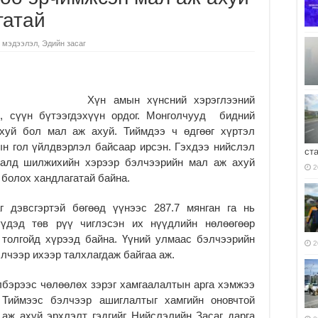
гатай
 мэдээлэл
,
Эдийн засаг
Хүн амын хүнсний хэрэглээний
ү, сүүн бүтээгдэхүүн ордог. Монголчууд бидний
хуй бол мал аж ахуй. Тиймдээ ч өдгөөг хүртэл
н гол үйлдвэрлэл байсаар ирсэн. Гэхдээ нийслэл
ст
далд шилжихийн хэрээр бэлчээрийн мал аж ахуй
2
 болох хандлагатай байна.
г дэвсгэртэй бөгөөд үүнээс 287.7 мянган га нь
үдэд төв рүү чиглэсэн их нүүдлийн нөлөөгөөр
 толгойд хүрээд байна. Үүний улмаас бэлчээрийн
2
лчээр ихээр талхлагдаж байгаа аж.
лбэрээс чөлөөлөх зэрэг хамгаалалтын арга хэмжээ
 Тиймээс бэлчээр ашиглалтыг хамгийн оновчтой
аж ахуй эрхлэлт гэдгийг Нийслэлийн Засаг дарга