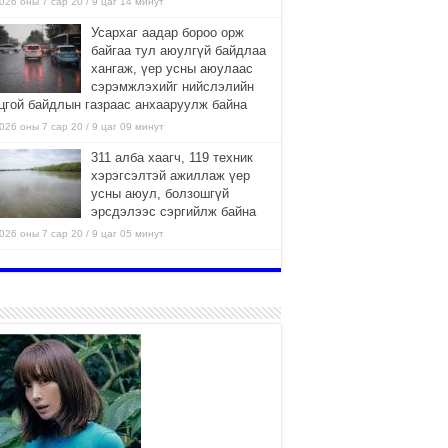
026 оны 7 сар 20 / 9 цаг 14 минут
Усархаг аадар бороо орж
байгаа тул аюулгүй байдлаа
хангаж, үер усны аюулаас
сэрэмжлэхийг нийслэлийн
цгой байдлын газраас анхааруулж байна
026 оны 7 сар 20 / 9 цаг 09 минут
311 алба хаагч, 119 техник
хэрэгсэлтэй ажиллаж үер
усны аюул, болзошгүй
эрсдэлээс сэргийлж байна
026 оны 7 сар 20 / 9 цаг 05 минут
ГЭНЭЛ
026 оны 7 сар 19 / 15 цаг 15 минут
Аяллаа зөв төлөвлөхийг
иргэдэд зөвлөж байна
2026 оны 7 сар 16 / 11 цаг 50 минут
Үер усны болзошгүй аюулаас
сэргийлж, холбогдох
байгууллагууд өндөржүүлсэн