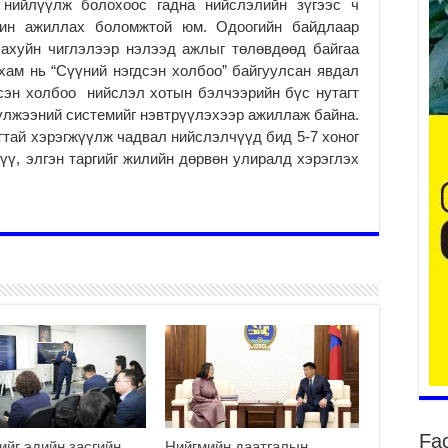
 нийлүүлж болохоос гадна нийслэлийн зүгээс ч
жин ажиллах боломжтой юм. Одоогийн байдлаар
2
 ахуйн чиглэлээр нэлээд ажлыг төлөвдөөд байгаа
Мо
хам нь “Сүүний нэгдсэн холбоо” байгуулсан явдал
“Д
сэн холбоо нийслэл хотын бэлчээрийн бүс нутагт
ба
 сүлжээний системийг нэвтрүүлэхээр ажиллаж байна.
2
тай хэрэгжүүлж чадвал нийслэлчүүд бид 5-7 хоног
Ша
үү, элгэн таргийг жилийн дөрвөн улиралд хэрэглэх
тө
ши
2
Үн
ша
Ул
га
2
Ни
ир
2
Хү
үр
Fa
ийг эдийн засгийн
Нийгмийн даатгалын