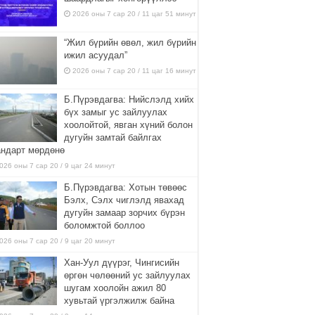
2026 оны 7 сар 20 / 11 цаг 51 минут
“Жил бүрийн өвөл, жил бүрийн
ижил асуудал”
2026 оны 7 сар 20 / 11 цаг 16 минут
Б.Пүрэвдагва: Нийслэлд хийх
бүх замыг ус зайлуулах
хоолойтой, явган хүний болон
дугуйн замтай байлгах
андарт мөрдөнө
026 оны 7 сар 20 / 9 цаг 24 минут
Б.Пүрэвдагва: Хотын төвөөс
Бэлх, Сэлх чиглэлд явахад
дугуйн замаар зорчих бүрэн
боломжтой боллоо
026 оны 7 сар 20 / 9 цаг 20 минут
Хан-Уул дүүрэг, Чингисийн
өргөн чөлөөний ус зайлуулах
шугам хоолойн ажил 80
хувьтай үргэлжилж байна