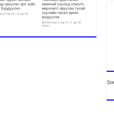
2
эд оруулах эрх зүйн
ерөнхий хуульд нэмэлт,
 бүрдүүлнэ
өөрчлөлт оруулах тухай
Тө
хуулийн төсөл өргөн
16
ы 6 сар 15 / 11 цаг 03
мэдүүлэв
2
2026 оны 6 сар 4 / 17 цаг 36
минут
На
мэ
аж
2
Үн
2
Үе
ба
ба
2
Soc
Үн
мэ
2
Тө
2