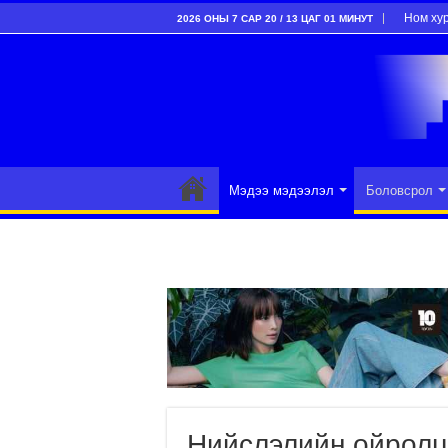
Ном ху
2026 ОНЫ 7 САР 20 / 13 ЦАГ 01 МИНУТ
Мэдээ мэдээлэл
Боловсрол
Нийслэлийн ойролц