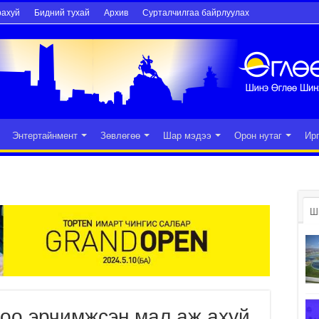
рахуй
Бидний тухай
Архив
Сурталчилгаа байрлуулах
Энтертайнмент
Зөвлөгөө
Шар мэдээ
Орон нутаг
Ир
Ш
оо эрчимжсэн мал аж ахуй