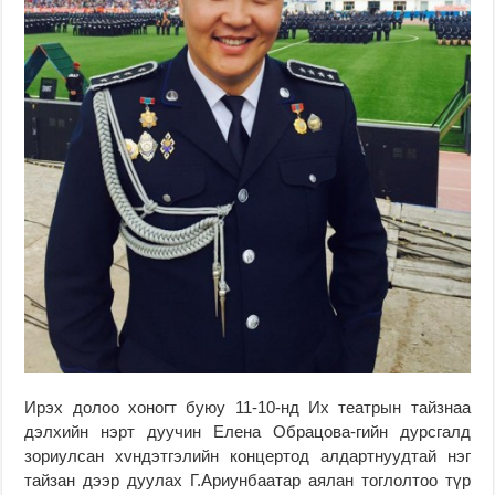
Ирэх долоо хоногт буюу 11-10-нд Их театрын тайзнаа
дэлхийн нэрт дуучин Елена Обрацова-гийн дурсгалд
зориулсан хvндэтгэлийн концертод алдартнуудтай нэг
тайзан дээр дуулах Г.Ариунбаатар аялан тоглолтоо түр