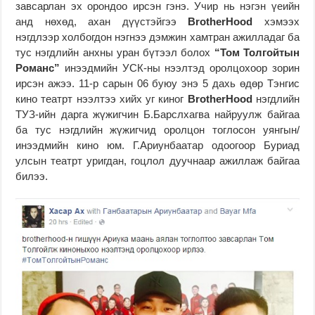
завсарлан эх орондоо ирсэн гэнэ. Учир нь нэгэн үеийн
анд нөхөд, ахан дүүстэйгээ
BrotherHood
хэмээх
нэгдлээр холбогдон нэгнээ дэмжин хамтран ажилладаг ба
тус нэгдлийн анхны уран бүтээл болох
“Том Толгойтын
Романс”
инээдмийн УСК-ны нээлтэд оролцохоор зорин
ирсэн ажээ. 11-р сарын 06 буюу энэ 5 дахь өдөр Тэнгис
кино театрт нээлтээ хийх уг киног
BrotherHood
нэгдлийн
ТУЗ-ийн дарга жүжигчин Б.Барслхагва найруулж байгаа
ба тус нэгдлийн жүжигчид оролцон тоглосон уянгын/
инээдмийн кино юм. Г.Ариунбаатар одоогоор Буриад
улсын театрт уригдан, гоцлол дуучнаар ажиллаж байгаа
билээ.