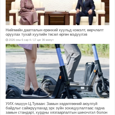
Нийгмийн даатгалын ерөнхий хуульд нэмэлт, өөрчлөлт
оруулах тухай хуулийн төсөл өргөн мэдүүлэв
2026 оны 6 сар 4 / 17 цаг 36 минут
УИХ гишүүн Ц.Туваан: Замын хөдөлгөөний аюулгүй
байдлыг сайжруулахад эрх зүйн зохицуулалтаас гадна
замын стандарт, хурдны хязгаарлалтын шинэчлэл болон