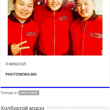
Л.МИШЭЭЛ
PHOTONEWS.MN
Түлхүүр үг
КИНО УРЛАГ
Холбоотой мэдээ