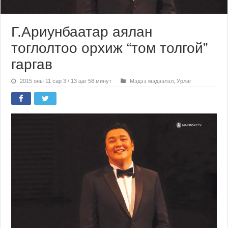
Г.Ариунбаатар аялан
тоглолтоо орхиж “том толгой”
гаргав
2015 оны 11 сар 3 / 13 цаг 58 минут
Мэдээ мэдээлэл
,
Урлаг