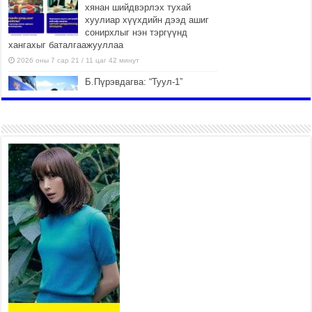
хянан шийдвэрлэх тухай
хуулиар хүүхдийн дээд ашиг
сонирхлыг нэн тэргүүнд
хангахыг баталгаажууллаа
2026 оны 7 сар 21 / 11 цаг 42 минут
Б.Пүрэвдагва: “Туул-1”
коллекторыг ашиглалтад
оруулж байж бид гэр
хорооллыг барилгажуулна
2026 оны 7 сар 21 / 10 цаг 15 минут
НИЙСЛЭЛ, АЙМГИЙН
УДИРДЛАГУУДЫН АЖЛЫГ
ХҮНД СУРТЛЫГ БУУРУУЛЖ,
ИРГЭД, АЖ АХУЙН НЭГЖИЙН
АЧААГ ХЭРХЭН ХӨНГӨЛСНӨӨР ДҮГНЭНЭ
2026 оны 7 сар 21 / 10 цаг 09 минут
Байнгын хорооны дарга М.Мандхай Цөлжилттэй
тэмцэх тухай НҮБ-ын конвенцын талуудын 17
дугаар бага хурал (СОР17)-ын бэлтгэл ажлын
явцтай танилцлаа
2026 оны 7 сар 21 / 10 цаг 03 минут