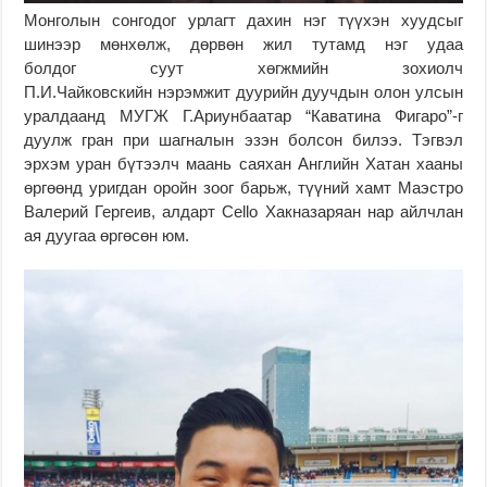
Монголын сонгодог урлагт дахин нэг түүхэн хуудсыг
шинээр мөнхөлж, дөрвөн жил тутамд нэг удаа
болдог суут хөгжмийн зохиолч
П.И.Чайковскийн нэрэмжит дуурийн дуучдын олон улсын
уралдаанд МУГЖ Г.Ариунбаатар “Каватина Фигаро”-г
дуулж гран при шагналын эзэн болсон билээ. Тэгвэл
эрхэм уран бүтээлч маань саяхан Английн Хатан хааны
өргөөнд уригдан оройн зоог барьж, түүний хамт Маэстро
Валерий Гергеив, алдарт Cello Хакназаряан нар айлчлан
ая дуугаа өргөсөн юм.