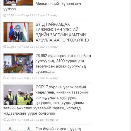
Миньжюанийг хүлээн авч
уулзав
2026 оны 7 сар 21 / 16 цаг 39 минут
БҮГД НАЙРАМДАХ
ТАЖИКИСТАН УЛСТАЙ
ЭДИЙН ЗАСГИЙН ХАМТЫН
АЖИЛЛАГААГ ӨРГӨЖҮҮЛНЭ
2026 оны 7 сар 21 / 16 цаг 34 минут
26,992 суралцагч хотхоны бага
сургуульд, 8100 суралцагч
төрөлжсөн ахлах сургуульд
суралцана
2026 оны 7 сар 21 / 13 цаг 43 минут
COP17 хурлын үеэрх замын
хөдөлгөөн, нийтийн тээврийн
зохицуулалт, сургууль,
цэцэрлэг, зах, худалдааны
төвийн ажиллах хуваарийг гаргаж, иргэдэд
мэдээлэхийг үүрэг болголоо
2026 оны 7 сар 21 / 11 цаг 59 минут
Гэр бүлийн хэрэг шүүхэд