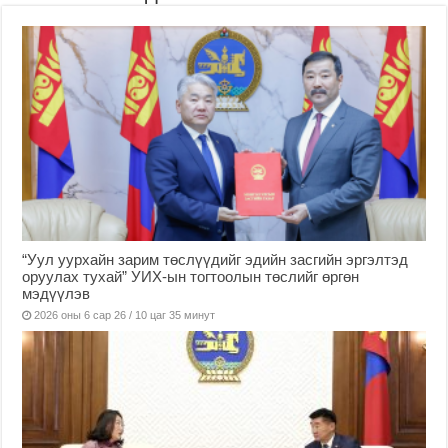
“Уул уурхайн зарим төслүүдийг эдийн засгийн эргэлтэд
оруулах тухай” УИХ-ын тогтоолын төслийг өргөн
мэдүүлэв
2026 оны 6 сар 26 / 10 цаг 35 минут