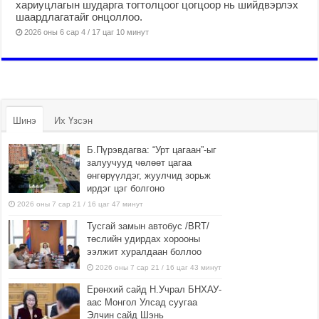
хариуцлагын шударга тогтолцоог цогцоор нь шийдвэрлэх
шаардлагатайг онцоллоо.
2026 оны 6 сар 4 / 17 цаг 10 минут
Шинэ
Их Үзсэн
Б.Пүрэвдагва: “Урт цагаан”-ыг
залуучууд чөлөөт цагаа
өнгөрүүлдэг, жуулчид зорьж
ирдэг цэг болгоно
2026 оны 7 сар 21 / 16 цаг 47 минут
Тусгай замын автобус /BRT/
төслийн удирдах хорооны
ээлжит хуралдаан боллоо
2026 оны 7 сар 21 / 16 цаг 43 минут
Ерөнхий сайд Н.Учрал БНХАУ-
аас Монгол Улсад суугаа
Элчин сайд Шэнь