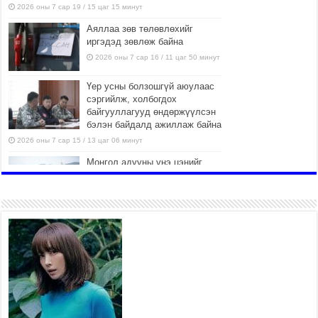
2026 оны 7 сар 19 / 15 цаг 15 минут
Аяллаа зөв төлөвлөхийг
иргэдэд зөвлөж байна
2026 оны 7 сар 16 / 11 цаг 50 минут
Үер усны болзошгүй аюулаас
сэргийлж, холбогдох
байгууллагууд өндөржүүлсэн
бэлэн байдалд ажиллаж байна
2026 оны 7 сар 15 / 13 цаг 06 минут
Монгол адууны үнэ цэнийг
дэлхийд сурталчлах “Дэлхийн
адууны өдөр”-т 15000 морьтон
оролцож байна
2026 оны 7 сар 15 / 11 цаг 51 минут
Шагайн харвааны насанд хүрэгчдийн багийн
төрөлд 106 багийн 848 харваач өрсөлдөж,
шилдгүүд шалгарав
2026 оны 7 сар 15 / 11 цаг 45 минут
Үндэсний их баяр наадмын сур харвааны
шагналыг нийслэлийн Засаг дарга бөгөөд