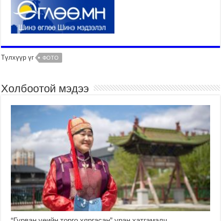
Түлхүүр үг
ФОТО
Холбоотой мэдээ
“Гурван үеийн торго хяргасан” уран хатгамалч