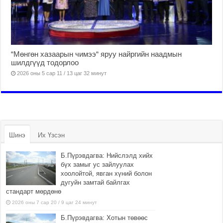
“Мөнгөн хазаарын чимээ“ яруу найргийн наадмын
шилдгүүд тодорлоо
2026 оны 5 сар 11 / 13 цаг 32 минут
Шинэ
Их Үзсэн
Б.Пүрэвдагва: Нийслэлд хийх
бүх замыг ус зайлуулах
хоолойтой, явган хүний болон
дугуйн замтай байлгах
стандарт мөрдөнө
2026 оны 7 сар 20 / 9 цаг 24 минут
Б.Пүрэвдагва: Хотын төвөөс