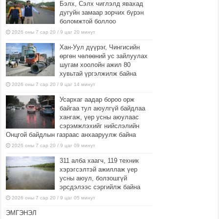
Бэлх, Сэлх чиглэлд явахад
дугуйн замаар зорчих бүрэн
боломжтой боллоо
2026 оны 7 сар 20 / 9 цаг 20 минут
Хан-Уул дүүрэг, Чингисийн
өргөн чөлөөний ус зайлуулах
шугам хоолойн ажил 80
хувьтай үргэлжилж байна
2026 оны 7 сар 20 / 9 цаг 14 минут
Усархаг аадар бороо орж
байгаа тул аюулгүй байдлаа
хангаж, үер усны аюулаас
сэрэмжлэхийг нийслэлийн
Онцгой байдлын газраас анхааруулж байна
2026 оны 7 сар 20 / 9 цаг 09 минут
311 алба хаагч, 119 техник
хэрэгсэлтэй ажиллаж үер
усны аюул, болзошгүй
эрсдэлээс сэргийлж байна
2026 оны 7 сар 20 / 9 цаг 05 минут
ЭМГЭНЭЛ