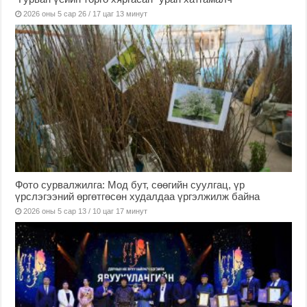
2026 оны 5 сар 26 / 17 цаг 13 минут
Фото сурвалжилга: Мод бут, сөөгийн суулгац, үр
үрслэгээний өргөтгөсөн худалдаа үргэлжилж байна
2026 оны 5 сар 13 / 10 цаг 17 минут