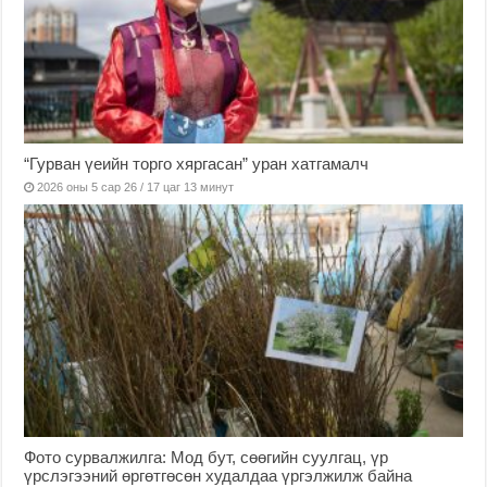
“Гурван үеийн торго хяргасан” уран хатгамалч
2026 оны 5 сар 26 / 17 цаг 13 минут
Фото сурвалжилга: Мод бут, сөөгийн суулгац, үр
үрслэгээний өргөтгөсөн худалдаа үргэлжилж байна