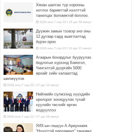
Хянан шалгах түр хорооны
нотлох баримттай нээлттэй
танилцах боломжтой боллоо.
2026 оны 7 сар 23 / 15 цаг 58 минут
Дүүжин замын тээвэр энэ оны
12 дугаар сард ашиглалтад
бүрэн орно
2026 оны 7 сар 23 / 10 цаг 21 минут
Агаарын бохирдлыг бууруулах
бодлогын хүрээнд Баянгол,
Чингэлтэй дүүргийн 5000
өрхийг хийн халаалтад
шилжүүлэв
2026 оны 7 сар 22 / 17 цаг 14 минут
Нийгмийн сүлжээнд хүүхдийн
оролцоог зохицуулах тухай
хуулийн төслийг өргөн
мэдүүллээ
2026 оны 7 сар 22 / 17 цаг 09 минут
УИХ-ын гишүүн А.Ариунзаяа
“Нээлттэй парламент” танхимд