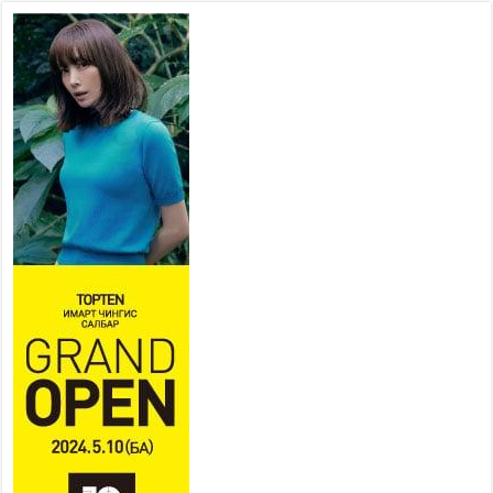
төв” байгуулах төсөлд төр,
хувийн хэвшлийн түншлэлийн хүрээнд хамтран
ажиллахыг урьж байна
2026 оны 7 сар 22 / 9 цаг 28 минут
Б.Пүрэвдагва: “Урт цагаан”-ыг
залуучууд чөлөөт цагаа
өнгөрүүлдэг, жуулчид зорьж
ирдэг цэг болгоно
2026 оны 7 сар 21 / 16 цаг 47 минут
Тусгай замын автобус /BRT/ төслийн удирдах
хорооны ээлжит хуралдаан боллоо
2026 оны 7 сар 21 / 16 цаг 43 минут
Ерөнхий сайд Н.Учрал БНХАУ-аас Монгол Улсад
суугаа Элчин сайд Шэнь Миньжюанийг хүлээн
авч уулзав
2026 оны 7 сар 21 / 16 цаг 39 минут
БҮГД НАЙРАМДАХ ТАЖИКИСТАН УЛСТАЙ
ЭДИЙН ЗАСГИЙН ХАМТЫН АЖИЛЛАГААГ
ӨРГӨЖҮҮЛНЭ
2026 оны 7 сар 21 / 16 цаг 34 минут