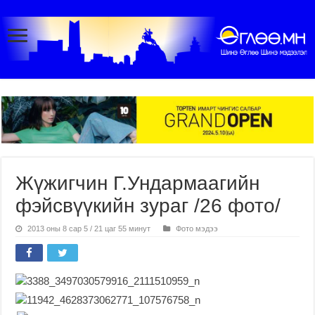
Жүжигчин Г.Ундармаагийн
фэйсвүүкийн зураг /26 фото/
2013 оны 8 сар 5 / 21 цаг 55 минут
Фото мэдээ