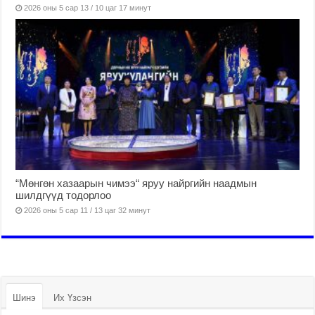
2026 оны 5 сар 13 / 10 цаг 17 минут
“Мөнгөн хазаарын чимээ“ яруу найргийн наадмын
шилдгүүд тодорлоо
2026 оны 5 сар 11 / 13 цаг 32 минут
Шинэ
Их Үзсэн