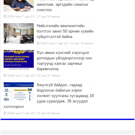
ажиллаж, иргэдийн саналыг
сонслоо
2026 оны 7 сар 22 / 17 цаг 04 минут
Нийслэлийн өвөлжилтийн
бэлтгэл ажил 50 орчим хувийн
гүйцэтгэлтэй байна
2026 оны 7 сар 22 / 14 цаг 15 минут
Хүн амын хүнсний хэрэгцээг
дотоодын үйлдвэрлэлээр нэн
тэргүүнд хангах зарчмыг
баримтална
2026 оны 7 сар 22 / 14 цаг 07 минут
Аюулгүй байдал, гадаад
бодлогын байнгын хороо
ээлжит чуулганы хугацаанд 18
удаа хуралдаж, 36 асуудал
хэлэлцжээ
2026 оны 7 сар 22 / 11 цаг 43 минут
“4 улирлын турш үйл
ажиллагаа явуулах
боломжтой-Хүүхэд хөгжүүлэх