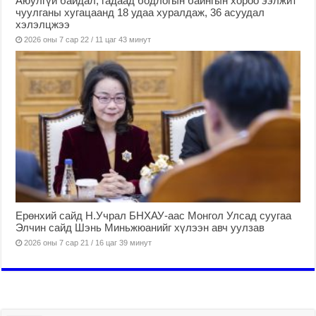
Аюулгүй байдал, гадаад бодлогын байнгын хороо ээлжит
чуулганы хугацаанд 18 удаа хуралдаж, 36 асуудал
хэлэлцжээ
2026 оны 7 сар 22 / 11 цаг 43 минут
Ерөнхий сайд Н.Учрал БНХАУ-аас Монгол Улсад суугаа
Элчин сайд Шэнь Миньжюанийг хүлээн авч уулзав
2026 оны 7 сар 21 / 16 цаг 39 минут