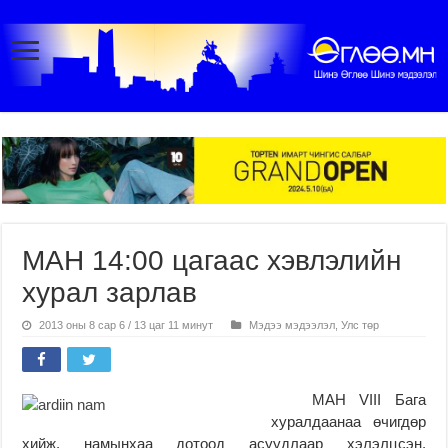
МАН 14:00 цагаас хэвлэлийн
хурал зарлав
2013 оны 8 сар 6 / 13 цаг 11 минут
Мэдээ мэдээлэл
,
Улс төр
МАН VIII Бага
хуралдаанаа өчигдөр
хийж, намынхаа дотоод асуудлаар хэлэлцсэн.