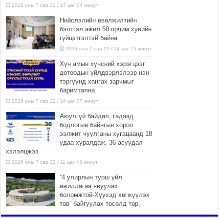
2026 оны 7 сар 22 / 17 цаг 04 минут
Нийслэлийн өвөлжилтийн
бэлтгэл ажил 50 орчим хувийн
гүйцэтгэлтэй байна
2026 оны 7 сар 22 / 14 цаг 15 минут
Хүн амын хүнсний хэрэгцээг
дотоодын үйлдвэрлэлээр нэн
тэргүүнд хангах зарчмыг
баримтална
2026 оны 7 сар 22 / 14 цаг 07 минут
Аюулгүй байдал, гадаад
бодлогын байнгын хороо
ээлжит чуулганы хугацаанд 18
удаа хуралдаж, 36 асуудал
хэлэлцжээ
2026 оны 7 сар 22 / 11 цаг 43 минут
“4 улирлын турш үйл
ажиллагаа явуулах
боломжтой-Хүүхэд хөгжүүлэх
төв” байгуулах төсөлд төр,
хувийн хэвшлийн түншлэлийн хүрээнд хамтран