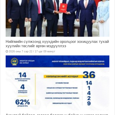
Нийгмийн сүлжээнд хүүхдийн оролцоог зохицуулах тухай
хуулийн төслийг өргөн мэдүүллээ
2026 оны 7 сар 22 / 17 цаг 09 минут