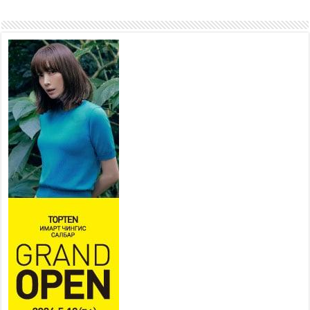
ажиллахыг урьж байна
2026 оны 7 сар 22 / 9 цаг 28 минут
Б.Пүрэвдагва: “Урт цагаан”-ыг
залуучууд чөлөөт цагаа
өнгөрүүлдэг, жуулчид зорьж
ирдэг цэг болгоно
2026 оны 7 сар 21 / 16 цаг 47 минут
Тусгай замын автобус /BRT/
төслийн удирдах хорооны
ээлжит хуралдаан боллоо
2026 оны 7 сар 21 / 16 цаг 43 минут
Ерөнхий сайд Н.Учрал БНХАУ-аас Монгол Улсад
суугаа Элчин сайд Шэнь Миньжюанийг хүлээн
авч уулзав
2026 оны 7 сар 21 / 16 цаг 39 минут
БҮГД НАЙРАМДАХ ТАЖИКИСТАН УЛСТАЙ
ЭДИЙН ЗАСГИЙН ХАМТЫН АЖИЛЛАГААГ
ӨРГӨЖҮҮЛНЭ
2026 оны 7 сар 21 / 16 цаг 34 минут
26,992 суралцагч хотхоны бага сургуульд, 8100