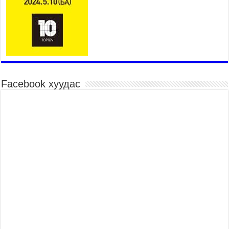
суралцагч төрөлжсөн ахлах сургуульд
суралцана
2026 оны 7 сар 21 / 13 цаг 43 минут
COP17 хурлын үеэрх замын хөдөлгөөн, нийтийн
тээврийн зохицуулалт, сургууль, цэцэрлэг, зах,
худалдааны төвийн ажиллах хуваарийг гаргаж,
иргэдэд мэдээлэхийг үүрэг болголоо
2026 оны 7 сар 21 / 11 цаг 59 минут
Facebook хуудас
Гэр бүлийн хэрэг шүүхэд хянан шийдвэрлэх
тухай хуулиар хүүхдийн дээд ашиг сонирхлыг
нэн тэргүүнд хангахыг баталгаажууллаа
2026 оны 7 сар 21 / 11 цаг 42 минут
Б.Пүрэвдагва: “Туул-1” коллекторыг ашиглалтад
оруулж байж бид гэр хорооллыг барилгажуулна
2026 оны 7 сар 21 / 10 цаг 15 минут
НИЙСЛЭЛ, АЙМГИЙН УДИРДЛАГУУДЫН
АЖЛЫГ ХҮНД СУРТЛЫГ БУУРУУЛЖ, ИРГЭД,
АЖ АХУЙН НЭГЖИЙН АЧААГ ХЭРХЭН
ХӨНГӨЛСНӨӨР ДҮГНЭНЭ
2026 оны 7 сар 21 / 10 цаг 09 минут
Байнгын хорооны дарга М.Мандхай Цөлжилттэй