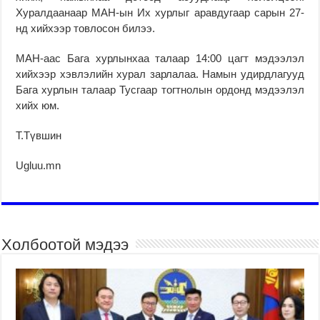
Хуралдаанаар МАН-ын Их хурлыг аравдугаар сарын 27-
нд хийхээр товлосон билээ.
МАН-аас Бага хурлынхаа талаар 14:00 цагт мэдээлэл
хийхээр хэвлэлийн хурал зарлалаа. Намын удирдлагууд
Бага хурлын талаар Тусгаар тогтнолын ордонд мэдээлэл
хийх юм.
Т.Түвшин
Ugluu.mn
Холбоотой мэдээ