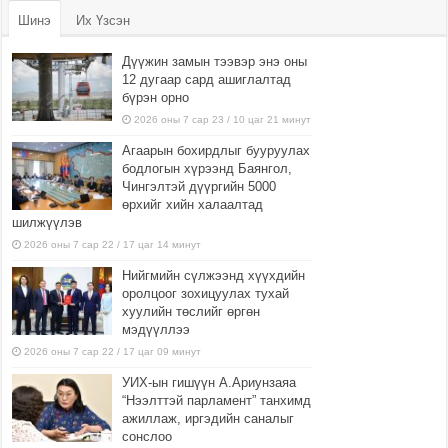
Шинэ
Их Үзсэн
Дүүжин замын тээвэр энэ оны
12 дугаар сард ашиглалтад
бүрэн орно
2026 оны 7 сар 23 / 10 цаг 21 минут
Агаарын бохирдлыг бууруулах
бодлогын хүрээнд Баянгол,
Чингэлтэй дүүргийн 5000
өрхийг хийн халаалтад
шилжүүлэв
2026 оны 7 сар 22 / 17 цаг 14 минут
Нийгмийн сүлжээнд хүүхдийн
оролцоог зохицуулах тухай
хуулийн төслийг өргөн
мэдүүллээ
2026 оны 7 сар 22 / 17 цаг 09 минут
УИХ-ын гишүүн А.Ариунзаяа
“Нээлттэй парламент” танхимд
ажиллаж, иргэдийн саналыг
сонслоо