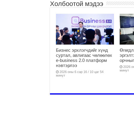
Холбоотой мэдээ
Бизнес эрхлэгчдийг хүнд
Өгөгдл
суртал, авлигаас чөлөөлөх
эргэлт
е-business 2.0 платформ
орчныг
нэвтэрлээ
2026 он
минут
2026 оны 6 сар 16 / 10 цаг 54
минут