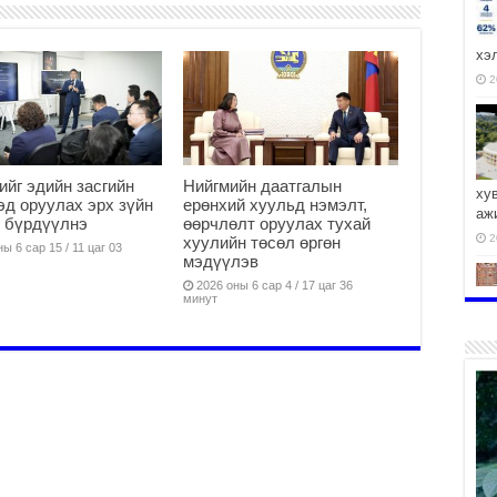
хэ
2
ийг эдийн засгийн
Нийгмийн даатгалын
ху
эд оруулах эрх зүйн
ерөнхий хуульд нэмэлт,
аж
 бүрдүүлнэ
өөрчлөлт оруулах тухай
2
хуулийн төсөл өргөн
ы 6 сар 15 / 11 цаг 03
мэдүүлэв
2026 оны 6 сар 4 / 17 цаг 36
минут
2