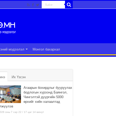
гэний мэдээлэл
Монгол бахархал
инэ
Их Үзсэн
Агаарын бохирдлыг бууруулах
бодлогын хүрээнд Баянгол,
Чингэлтэй дүүргийн 5000
өрхийг хийн халаалтад
лжүүлэв
026 оны 7 сар 22 / 17 цаг 14 минут