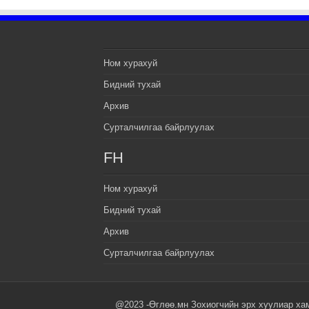
Ном хурахуй
Бидний тухай
Архив
Сурталчилгаа байрлуулах
FH
Ном хурахуй
Бидний тухай
Архив
Сурталчилгаа байрлуулах
@2023 -Өглөө.мн Зохиогчийн эрх хуулиар ха