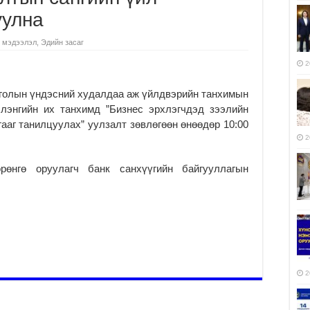
уулна
 мэдээлэл
,
Эдийн засаг
2
лын үндэсний худалдаа аж үйлдвэрийн танхимын
элэнгийн их танхимд ”Бизнес эрхлэгчдэд зээлийн
ааг танилцуулах” уулзалт зөвлөгөөн өнөөдөр 10:00
2
рөнгө оруулагч банк санхүүгийн байгууллагын
2