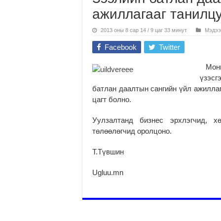
ажиллагааг танилц
2013 оны 8 сар 14 / 9 цаг 33 минут
Мэдээ
Facebook
Twitter
Монго
үзэсг
батлан даалтын сангийн үйл ажиллаг
цагт болно.
Уулзалтанд бизнес эрхлэгчид, хө
төлөөлөгчид оролцоно.
Т.Түвшин
Ugluu.mn