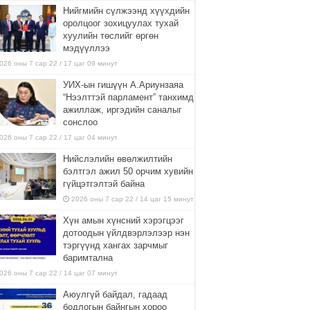
Нийгмийн сүлжээнд хүүхдийн
оролцоог зохицуулах тухай
хуулийн төслийг өргөн
мэдүүллээ
026 оны 7 сар 22 / 17 цаг 09 минут
УИХ-ын гишүүн А.Ариунзаяа
“Нээлттэй парламент” танхимд
ажиллаж, иргэдийн саналыг
сонслоо
026 оны 7 сар 22 / 17 цаг 04 минут
Нийслэлийн өвөлжилтийн
бэлтгэл ажил 50 орчим хувийн
гүйцэтгэлтэй байна
2026 оны 7 сар 22 / 14 цаг 15 минут
Хүн амын хүнсний хэрэгцээг
дотоодын үйлдвэрлэлээр нэн
тэргүүнд хангах зарчмыг
баримтална
026 оны 7 сар 22 / 14 цаг 07 минут
Аюулгүй байдал, гадаад
бодлогын байнгын хороо