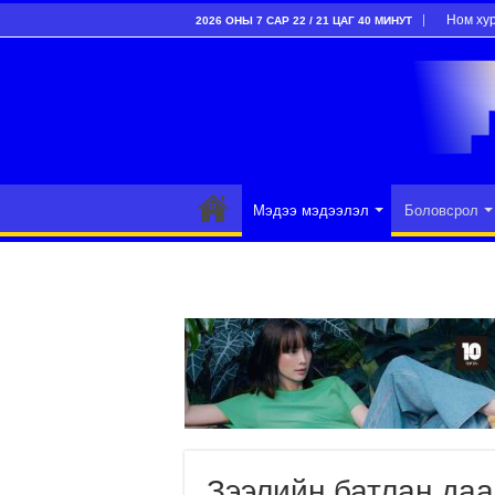
Ном ху
2026 ОНЫ 7 САР 22 / 21 ЦАГ 40 МИНУТ
Мэдээ мэдээлэл
Боловсрол
Зээлийн батлан даа