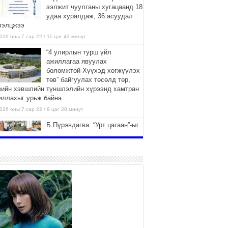
ээлжит чуулганы хугацаанд 18
удаа хуралдаж, 36 асуудал
лэлцжээ
026 оны 7 сар 22 / 11 цаг 43 минут
“4 улирлын турш үйл
ажиллагаа явуулах
боломжтой-Хүүхэд хөгжүүлэх
төв” байгуулах төсөлд төр,
вийн хэвшлийн түншлэлийн хүрээнд хамтран
иллахыг урьж байна
026 оны 7 сар 22 / 9 цаг 28 минут
Б.Пүрэвдагва: “Урт цагаан”-ыг
залуучууд чөлөөт цагаа
өнгөрүүлдэг, жуулчид зорьж
ирдэг цэг болгоно
026 оны 7 сар 21 / 16 цаг 47 минут
Тусгай замын автобус /BRT/
төслийн удирдах хорооны
ээлжит хуралдаан боллоо
2026 оны 7 сар 21 / 16 цаг 43 минут
Ерөнхий сайд Н.Учрал БНХАУ-