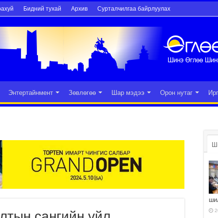
рахуй
Бидний тухай
Архив
Сурталчилгаа байрлуулах
Энтертайнмент
Зөвлөгөө
Шар мэдээ
Орон нутаг
Ир
Ш
ши
2
лтын сангийн үйл