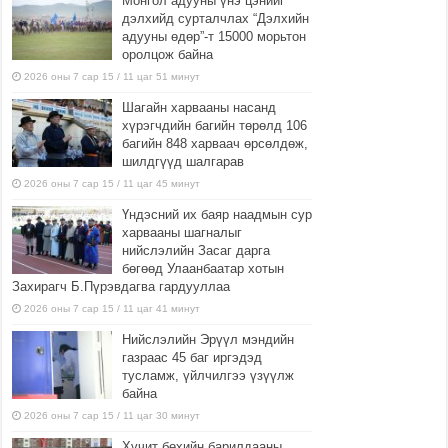
Монгол адууны үнэ цэнийг
дэлхийд сурталчлах “Дэлхийн
адууны өдөр”-т 15000 морьтон
оролцож байна
2026 оны 7 сар 15 / 11 цаг 51 минут
Шагайн харвааны насанд
хүрэгчдийн багийн төрөлд 106
багийн 848 харваач өрсөлдөж,
шилдгүүд шалгарав
2026 оны 7 сар 15 / 11 цаг 45 минут
Үндэсний их баяр наадмын сур
харвааны шагналыг
нийслэлийн Засаг дарга
бөгөөд Улаанбаатар хотын
Захирагч Б.Пүрэвдагва гардууллаа
2026 оны 7 сар 15 / 11 цаг 41 минут
Нийслэлийн Эрүүл мэндийн
газраас 45 баг иргэдэд
тусламж, үйлчилгээ үзүүлж
байна
2026 оны 7 сар 15 / 11 цаг 30 минут
Хүчит бөхийн барилдааны