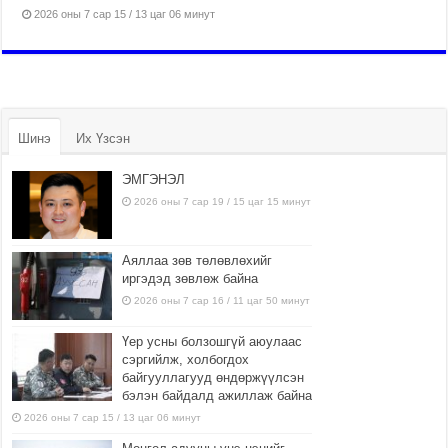
2026 оны 7 сар 15 / 13 цаг 06 минут
Шинэ
Их Үзсэн
ЭМГЭНЭЛ
2026 оны 7 сар 19 / 15 цаг 15 минут
Аяллаа зөв төлөвлөхийг
иргэдэд зөвлөж байна
2026 оны 7 сар 16 / 11 цаг 50 минут
Үер усны болзошгүй аюулаас
сэргийлж, холбогдох
байгууллагууд өндөржүүлсэн
бэлэн байдалд ажиллаж байна
2026 оны 7 сар 15 / 13 цаг 06 минут