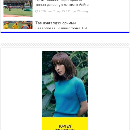
тавын даваа үргэлжилж байна
2026 оны 7 сар 15 / 11 цаг 26 минут
Төв цэнгэлдэх орчмын
цэвэрлэгээ, үйлчилгээнд 161
ажилтан, 27 техниктэй
ажиллаж байна
2026 оны 7 сар 15 / 11 цаг 22 минут
Наадмын амралтын өдрүүдэд
нийслэлийн эрүүл мэндийн
байгууллагууд дараах
хуваарийн дагуу ажиллана
2026 оны 7 сар 15 / 11 цаг 18 минут
Үндэсний их баяр наадам
эхэллээ
2026 оны 7 сар 15 / 11 цаг 14 минут
Үер усны аюулаас сэргийлж, нийслэлийн Онцгой
байдлын газрын 162 алба хаагч үүрэг гүйцэтгэж
байна
2026 оны 7 сар 15 / 11 цаг 07 минут