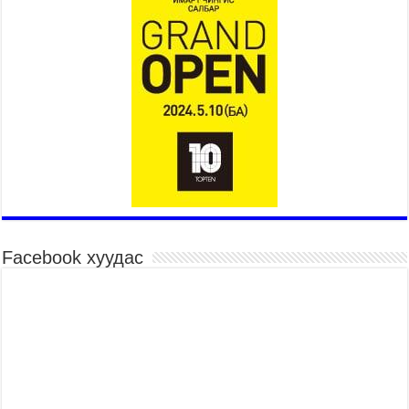
Үндэсний их сурын харваанд 850 харваач цэц
мэргэнээ сорьж байна
2026 оны 7 сар 15 / 11 цаг 03 минут
Төв цэнгэлдэхийн эргэн тойронд
2026 оны 7 сар 15 / 10 цаг 58 минут
Үндэсний их баяр наадмын шагайн харваа
насанд хүрэгчдийн багийн харваагаар
үргэлжилж байна
2026 оны 7 сар 15 / 10 цаг 52 минут
Үндэсний их баяр наадмын хүчит бөхийн
барилдаан эхэллээ
2026 оны 7 сар 15 / 10 цаг 46 минут
Facebook хуудас
Үндэсний хувцасны өдрийг тохиолдуулан
“Дээлтэй монгол наадам” боллоо
2026 оны 7 сар 15 / 10 цаг 41 минут
МОНГОЛ УЛСЫН ЕРӨНХИЙ САЙД Н.УЧРАЛ
БАЯР НААДМЫН НЭЭЛТЭД ОРОЛЦОЖ,
НААДАМЧИН ОЛОНД МЭНДЧИЛГЭЭ
ДЭВШҮҮЛЭВ
2026 оны 7 сар 14 / 17 цаг 56 минут