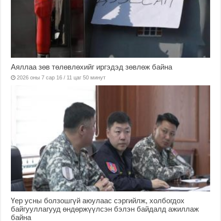
Аяллаа зөв төлөвлөхийг иргэдэд зөвлөж байна
2026 оны 7 сар 16 / 11 цаг 50 минут
Үер усны болзошгүй аюулаас сэргийлж, холбогдох
байгууллагууд өндөржүүлсэн бэлэн байдалд ажиллаж
байна