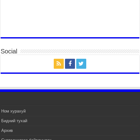
МОНГОЛ УЛСЫН ЕРӨНХИЙ САЙД Н.УЧРАЛ
БҮГД НАЙРАМДАХ СОЛОНГОС УЛСЫН
ЕРӨНХИЙЛӨГЧ И ЖЭ МЁН-Д БАРААЛХАВ
2026 оны 7 сар 14 / 17 цаг 51 минут
ТӨРИЙН ДАЛБААНЫ ӨДӨРТ ЗОРИУЛСАН
ЦЭРГИЙН ЁСЛОЛЫН ЖАГСААЛ БОЛЛОО
Social
2026 оны 7 сар 14 / 17 цаг 47 минут
Өв соёлоо тээж яваа уяачдын галаар УИХ-ын
дарга С.Бямбацогт зочлон баяр хүргэв
2026 оны 7 сар 14 / 17 цаг 40 минут
УИХ-ын дарга С.Бямбацогт Үндэсний их баяр
наадмын нээлтэд оролцон, сурын талбай,
шагайн асарт зочиллоо
2026 оны 7 сар 14 / 17 цаг 26 минут
Монгол Улсын Их Хурлын дарга С.Бямбацогт
Ном хурахуй
баяр наадмын мэндчилгээ дэвшүүлэв
Бидний тухай
2026 оны 7 сар 14 / 17 цаг 09 минут
Архив
УИХ-ын дарга С.Бямбацогт БНХАУ-аас Монгол
Улсад суугаа Элчин сайд Шэнь Миньжуанийг