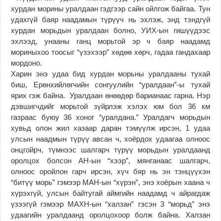
хурдан морины уралдаан гэдгээр сайн ойлгож байгаа. Тун
удахгүй баяр наадамын түрүүч нь эхлэж, энд тэндгүй
хурдан морьдын уралдаан болно, УИХ-ын гишүүдээс
эхлээд, унааны ганц морьтой эр ч баяр наадамд
мориныхоо тоосыг “үзэхээр” хөдөө хөрч, гадаа гандахаар
мордоно.
Харин энэ удаа бид хурдан морьны уралдааны тухай
биш, Ерөнхийлөгчийн сонгуулийн “уралдаан”-ы тухай
ярих гэж байна. Уралдаан өнөөдөр барианаас гарна. Нэр
дэвшигчдийг морьтой зүйрлэж хэлэх юм бол 36 км
газраас буюу 36 хоног “уралдана.” Уралдагч морьдын
хувьд олон жил хазаар даран тэмүүлж ирсэн, 1 удаа
улсын наадмын түрүү авсан ч, хоёрдох удаагаа олноос
онцгойрч, түмнээс шалгарч түрүү морьдын уралдаанд
оролцох болсон АН-ын “хээр”, мянганаас шалгарч,
олноос оройлон гарч ирсэн, хүч бяр нь эн тэнцүүхэн
“битүү морь” гэмээр МАН-ын “хүрэн”, энэ хоёрын хаана ч
хүрэхгүй, улсын байтугай аймгийн наадамд ч айрагдаж
үзээгүй гэмээр МАХН-ын “халзан” гэсэн 3 “морьд” энэ
удаагийн уралдаанд оролцохоор болж байна. Халзан