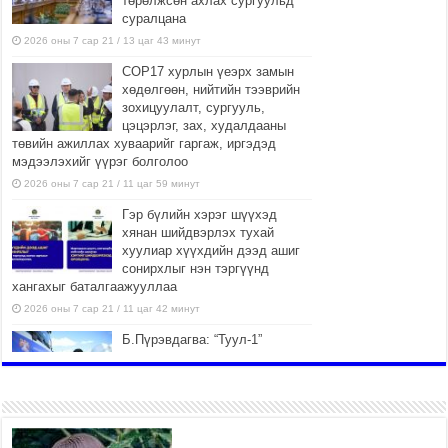
төрөлжсөн ахлах сургуульд
суралцана
2026 оны 7 сар 21 / 13 цаг 43 минут
COP17 хурлын үеэрх замын
хөдөлгөөн, нийтийн тээврийн
зохицуулалт, сургууль,
цэцэрлэг, зах, худалдааны
төвийн ажиллах хуваарийг гаргаж, иргэдэд
мэдээлэхийг үүрэг болголоо
2026 оны 7 сар 21 / 11 цаг 59 минут
Гэр бүлийн хэрэг шүүхэд
хянан шийдвэрлэх тухай
хуулиар хүүхдийн дээд ашиг
сонирхлыг нэн тэргүүнд
хангахыг баталгаажууллаа
2026 оны 7 сар 21 / 11 цаг 42 минут
Б.Пүрэвдагва: “Туул-1”
коллекторыг ашиглалтад
оруулж байж бид гэр
хорооллыг барилгажуулна
2026 оны 7 сар 21 / 10 цаг 15 минут
НИЙСЛЭЛ, АЙМГИЙН