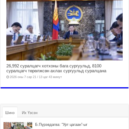
26,992 суралцагч хотхоны бага сургуульд, 8100
суралцагч төрөлжсөн ахлах сургуульд суралцана
2026 оны 7 сар 21 / 13 цаг 43 минут
Шинэ
Их Үзсэн
Б.Пүрэвдагва: “Урт цагаан”-ыг