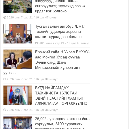
залуучууд чөлөөт цагаа
өнгөрүүлдэг, жуулчид зорьж
ирдэг цэг болгоно
2026 оны 7 сар 21 / 16 цаг 47 минут
Тусгай замын автобус /BRT/
төслийн удирдах хорооны
ээлжит хуралдаан боллоо
2026 оны 7 сар 21 / 16 цаг 43 минут
Ерөнхий сайд Н.Учрал БНХАУ-
аас Монгол Улсад суугаа
Элчин сайд Шэнь
Миньжюанийг хүлээн авч
уулзав
2026 оны 7 сар 21 / 16 цаг 39 минут
БҮГД НАЙРАМДАХ
ТАЖИКИСТАН УЛСТАЙ
ЭДИЙН ЗАСГИЙН ХАМТЫН
АЖИЛЛАГААГ ӨРГӨЖҮҮЛНЭ
2026 оны 7 сар 21 / 16 цаг 34 минут
26,992 суралцагч хотхоны бага
сургуульд, 8100 суралцагч