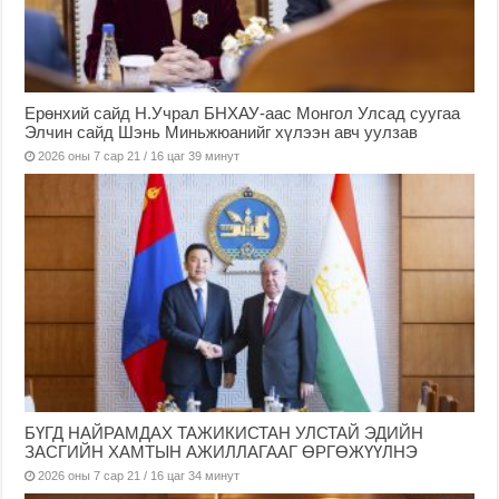
Ерөнхий сайд Н.Учрал БНХАУ-аас Монгол Улсад суугаа
Элчин сайд Шэнь Миньжюанийг хүлээн авч уулзав
2026 оны 7 сар 21 / 16 цаг 39 минут
БҮГД НАЙРАМДАХ ТАЖИКИСТАН УЛСТАЙ ЭДИЙН
ЗАСГИЙН ХАМТЫН АЖИЛЛАГААГ ӨРГӨЖҮҮЛНЭ
2026 оны 7 сар 21 / 16 цаг 34 минут