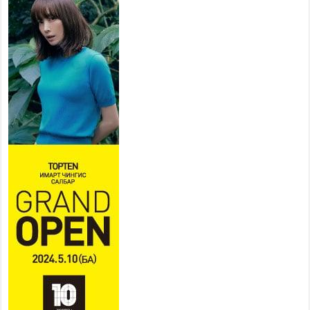
УДИРДЛАГУУДЫН АЖЛЫГ
ХҮНД СУРТЛЫГ БУУРУУЛЖ,
ИРГЭД, АЖ АХУЙН НЭГЖИЙН
АЧААГ ХЭРХЭН ХӨНГӨЛСНӨӨР ДҮГНЭНЭ
2026 оны 7 сар 21 / 10 цаг 09 минут
Байнгын хорооны дарга
М.Мандхай Цөлжилттэй
тэмцэх тухай НҮБ-ын
конвенцын талуудын 17 дугаар
бага хурал (СОР17)-ын бэлтгэл ажлын явцтай
танилцлаа
2026 оны 7 сар 21 / 10 цаг 03 минут
Б.Пүрэвдагва: Бүтээн байгуулалтын аливаа
ажил инженерийн хангамжийн байгууллагуудын
уялдаа холбоогүйгээс саатах ёсгүй
2026 оны 7 сар 20 / 17 цаг 21 минут
“Сэлбэ 20 минутын хот” төслийн анхны 12
давхар барилгын үндсэн карказ, цутгалтын ажил
дууслаа
2026 оны 7 сар 20 / 17 цаг 17 минут
Мопед, скүүтер, тэдгээртэй адилтгах үзүүлэлт