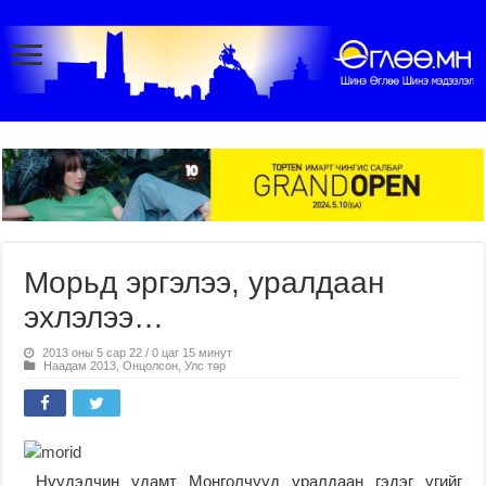
Морьд эргэлээ, уралдаан
эхлэлээ…
2013 оны 5 сар 22 / 0 цаг 15 минут
Наадам 2013
,
Онцолсон
,
Улс төр
Нүүдэлчин удамт Монголчууд уралдаан гэдэг үгийг