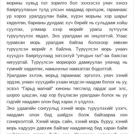
морины хувьд гол зорилго бол эхнээсээ уяач эзнээ
баярлуулахын тулд улсын наадамд оролцож, гараанаас
ур хороо уралдуулан байж, хүрэн морьны хор шарыг
хөдөлгөн, барианы дундаас хүч бярийг нь сульдааж хойш
суулгах, улмаар хээр морийг урагш зүтгүүлж
түрүүлүүлэх явдал. Энэ уралдаан их онцлогтой. Угаас
гуравхан морь уралдаж байгаа болохоор зөвхөн
түрүүлсэн морийг л байлна. Түрүүлсэн морь унаач
хүүхдээ баярлуулаад зогсохгүй “уячдын гал”-аа баясгах
нигууртай. Түрүүлсэн мориороо дамжуулан уяачид нь
түмнийг хөдөлгөх, намынхныг намхатгах бодолтой.
Уралдаан эхлэж, морьд гараанаас эргэлээ, уяач эзний
эрдэм, унаач хүүхдийн ухаан мэдсэн наадам болох нь уу,
эсвэл “Гарьд магнай” киноны төгсгөлд гардаг шиг элс,
шороо цацсан, хар хор буцласан уралдаан болох нь уу
гэдгийг наадамч олон бид харах л үлдлээ.
Энэ удаагийн сонгуульд хэний морь түрүүлэхийг үзэгч,
наадамч олон бид шийдэх болж байгаараа нэн
сонирхолтой. Хэний морь сайн, хэний морь буруу, хэний
морь хадуурч давхиж байгааг наадамчид бид харан байж