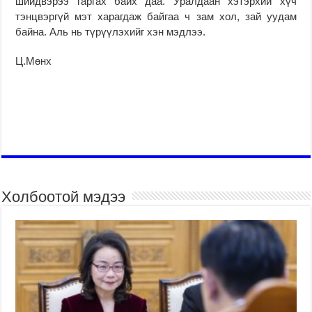
шийдвэрээ гаргах байх даа. Уралдаан хэтэрхий хүч
тэнцвэргүй мэт харагдаж байгаа ч зам хол, зай уудам
байна. Аль нь түрүүлэхийг хэн мэдлээ.
Ц.Мөнх
Холбоотой мэдээ