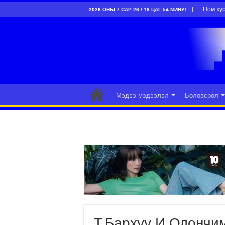
Ном ху
2026 ОНЫ 7 САР 26 / 16 ЦАГ 54 МИНУТ
Мэдээ мэдээлэл
Боловсрол
Т.Бархүү И.Одончим