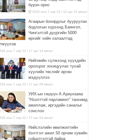
бүрэн орно
2026 оны 7 сар 23 / 10 цаг 21 минут
Агаарын бохирдлыг бууруулах
бодлогын хүрээнд Баянгол,
Чингэлтэй дүүргийн 5000
өрхийг хийн халаалтад
лжүүлэв
026 оны 7 сар 22 / 17 цаг 14 минут
Нийгмийн сүлжээнд хүүхдийн
оролцоог зохицуулах тухай
хуулийн төслийг өргөн
мэдүүллээ
026 оны 7 сар 22 / 17 цаг 09 минут
УИХ-ын гишүүн А.Ариунзаяа
“Нээлттэй парламент” танхимд
ажиллаж, иргэдийн саналыг
сонслоо
026 оны 7 сар 22 / 17 цаг 04 минут
Нийслэлийн өвөлжилтийн
бэлтгэл ажил 50 орчим хувийн
гүйцэтгэлтэй байна