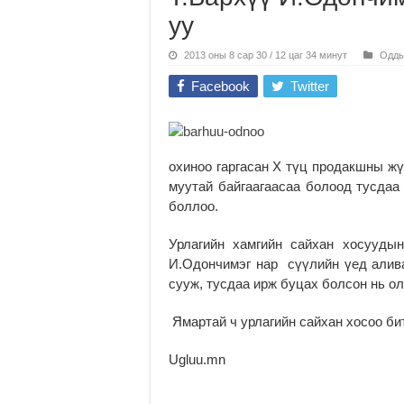
уу
2013 оны 8 сар 30 / 12 цаг 34 минут
Одды
Facebook
Twitter
охиноо гаргасан Х түц продакшны ж
муутай байгаагаасаа болоод тусдаа
боллоо.
Урлагийн хамгийн сайхан хосуудын
И.Одончимэг нар сүүлийн үед алива
сууж, тусдаа ирж буцах болсон
нь о
Ямартай ч урлагийн сайхан хосоо би
Ugluu.mn