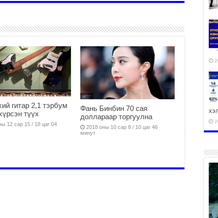
2
ий гитар 2,1 тэрбум
Фань Бинбин 70 сая
хэ
 хүрсэн түүх
доллараар торгуулна
2
ы 12 сар 15 / 18 цаг 04
2018 оны 10 сар 8 / 10 цаг 46
минут
ху
аж
2