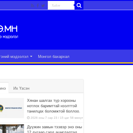
гэний мэдээлэл
Монгол бахархал
инэ
Их Үзсэн
Хянан шалгах түр хорооны
нотлох баримттай нээлттэй
танилцах боломжтой боллоо.
2026 оны 7 сар 23 / 15 цаг 58 минут
Дүүжин замын тээвэр энэ оны
12 дугаар сард ашиглалтад