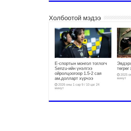
Холбоотой мэдээ
Е-спортын монгол тоглогч
Эвдэрх
Senzu-ийн үнэлгээ
төгрөг
ойролцоогоор 1.5-2 сая
2025 он
ам.долларт хүрчээ
минут
2026 оны 1 сар 9 / 10 цаг 24
минут