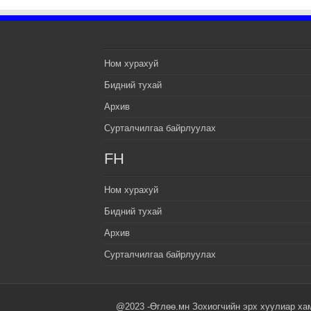
Ном хурахуй
Бидний тухай
Архив
Сурталчилгаа байрлуулах
FH
Ном хурахуй
Бидний тухай
Архив
Сурталчилгаа байрлуулах
@2023 -Өглөө.мн Зохиогчийн эрх хуулиар ха