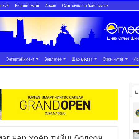
рахуй
Бидний тухай
Архив
Сурталчилгаа байрлуулах
Энтертайнмент
Зөвлөгөө
Шар мэдээ
Орон нутаг
Ир
Ш
эг нар хоёр тийш болсон