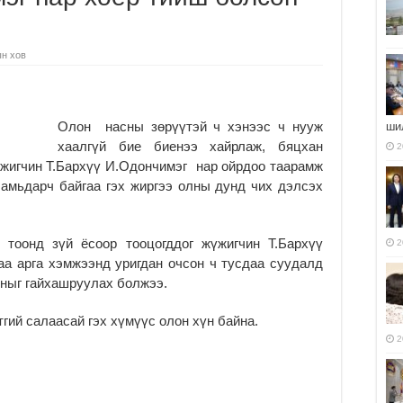
н хов
Олон насны зөрүүтэй ч хэнээс ч нууж
ши
хаалгүй бие биенээ хайрлаж, бяцхан
2
үжигчин Т.Бархүү И.Одончимэг нар ойрдоо таарамж
 амьдарч байгаа гэх жиргээ олны дунд чих дэлсэх
 тоонд зүй ёсоор тооцогддог жүжигчин Т.Бархүү
2
а арга хэмжээнд уригдан очсон ч тусдаа суудалд
лныг гайхашруулах болжээ.
тгий салаасай
гэх хүмүүс
олон хүн
байна.
2