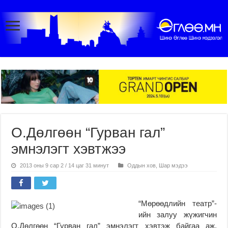
О.Дөлгөөн “Гурван гал”
эмнэлэгт хэвтжээ
2013 оны 9 сар 2 / 14 цаг 31 минут
Оддын хов
,
Шар мэдээ
“Мөрөөдлийн театр”-
ийн залуу жүжигчин
О.Дөлгөөн “Гурван гал” эмнэлэгт хэвтэж байгаа аж.