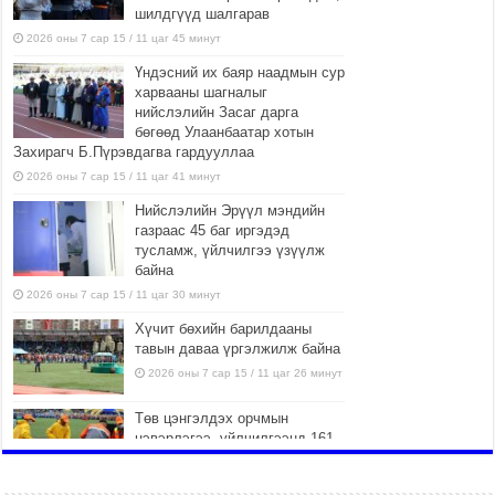
шилдгүүд шалгарав
2026 оны 7 сар 15 / 11 цаг 45 минут
Үндэсний их баяр наадмын сур
харвааны шагналыг
нийслэлийн Засаг дарга
бөгөөд Улаанбаатар хотын
Захирагч Б.Пүрэвдагва гардууллаа
2026 оны 7 сар 15 / 11 цаг 41 минут
Нийслэлийн Эрүүл мэндийн
газраас 45 баг иргэдэд
тусламж, үйлчилгээ үзүүлж
байна
2026 оны 7 сар 15 / 11 цаг 30 минут
Хүчит бөхийн барилдааны
тавын даваа үргэлжилж байна
2026 оны 7 сар 15 / 11 цаг 26 минут
Төв цэнгэлдэх орчмын
цэвэрлэгээ, үйлчилгээнд 161
ажилтан, 27 техниктэй
ажиллаж байна