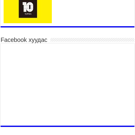
насанд хүрэгчдийн багийн харваагаар
үргэлжилж байна
2026 оны 7 сар 15 / 10 цаг 52 минут
Үндэсний их баяр наадмын хүчит бөхийн
барилдаан эхэллээ
2026 оны 7 сар 15 / 10 цаг 46 минут
Facebook хуудас
Үндэсний хувцасны өдрийг тохиолдуулан
“Дээлтэй монгол наадам” боллоо
2026 оны 7 сар 15 / 10 цаг 41 минут
МОНГОЛ УЛСЫН ЕРӨНХИЙ САЙД Н.УЧРАЛ
БАЯР НААДМЫН НЭЭЛТЭД ОРОЛЦОЖ,
НААДАМЧИН ОЛОНД МЭНДЧИЛГЭЭ
ДЭВШҮҮЛЭВ
2026 оны 7 сар 14 / 17 цаг 56 минут
МОНГОЛ УЛСЫН ЕРӨНХИЙ САЙД Н.УЧРАЛ
БҮГД НАЙРАМДАХ СОЛОНГОС УЛСЫН
ЕРӨНХИЙЛӨГЧ И ЖЭ МЁН-Д БАРААЛХАВ
2026 оны 7 сар 14 / 17 цаг 51 минут
ТӨРИЙН ДАЛБААНЫ ӨДӨРТ ЗОРИУЛСАН
ЦЭРГИЙН ЁСЛОЛЫН ЖАГСААЛ БОЛЛОО