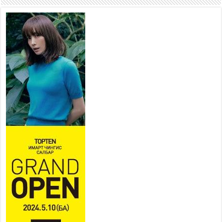
2026 оны 7 сар 15 / 11 цаг 22 минут
Наадмын амралтын өдрүүдэд
нийслэлийн эрүүл мэндийн
байгууллагууд дараах
хуваарийн дагуу ажиллана
2026 оны 7 сар 15 / 11 цаг 18 минут
Үндэсний их баяр наадам
эхэллээ
2026 оны 7 сар 15 / 11 цаг 14 минут
Үер усны аюулаас сэргийлж, нийслэлийн Онцгой
байдлын газрын 162 алба хаагч үүрэг гүйцэтгэж
байна
2026 оны 7 сар 15 / 11 цаг 07 минут
Үндэсний их сурын харваанд 850 харваач цэц
мэргэнээ сорьж байна
2026 оны 7 сар 15 / 11 цаг 03 минут
Төв цэнгэлдэхийн эргэн тойронд
2026 оны 7 сар 15 / 10 цаг 58 минут
Үндэсний их баяр наадмын шагайн харваа