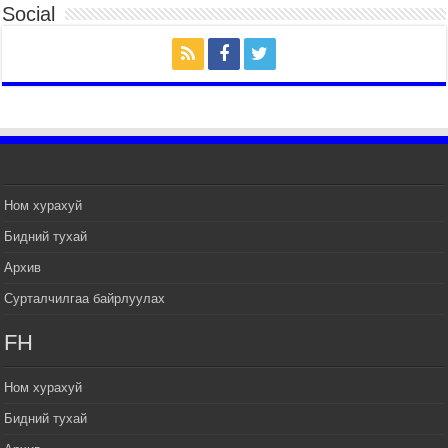
Social
2026 оны 7 сар 14 / 17 цаг 47 минут
Өв соёлоо тээж яваа уяачдын галаар УИХ-ын
дарга С.Бямбацогт зочлон баяр хүргэв
2026 оны 7 сар 14 / 17 цаг 40 минут
УИХ-ын дарга С.Бямбацогт Үндэсний их баяр
наадмын нээлтэд оролцон, сурын талбай,
шагайн асарт зочиллоо
2026 оны 7 сар 14 / 17 цаг 26 минут
Монгол Улсын Их Хурлын дарга С.Бямбацогт
Ном хурахуй
баяр наадмын мэндчилгээ дэвшүүлэв
Бидний тухай
2026 оны 7 сар 14 / 17 цаг 09 минут
Архив
УИХ-ын дарга С.Бямбацогт БНХАУ-аас Монгол
Улсад суугаа Элчин сайд Шэнь Миньжуанийг
Сурталчилгаа байрлуулах
хүлээн авч уулзав
2026 оны 7 сар 14 / 17 цаг 03 минут
FH
УИХ-ын дарга С.Бямбацогт Бүгд Найрамдах
Солонгос Улсын Ерөнхийлөгч И Жэ Мён-д
Ном хурахуй
бараалхав
Бидний тухай
2026 оны 7 сар 14 / 16 цаг 56 минут