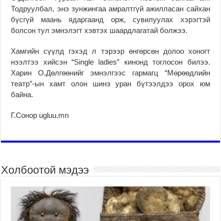
Тодруулбал, энэ зунжингаа амралтгүй ажилласан сайхан
бүсгүй маань ядаргаанд орж, сувилуулах хэрэгтэй
болсон тул эмнэлэгт хэвтэх шаардлагатай болжээ.
Хамгийн сүүлд гэхэд л тэрээр өнгөрсөн долоо хоногт
нээлтээ хийсэн “Single ladies” кинонд тоглосон билээ.
Харин О.Дөлгөөнийг эмнэлгээс гармагц “Мөрөөдлийн
театр”-ын хамт олон шинэ уран бүтээлдээ орох юм
байна.
Г.Сонор ugluu.mn
Холбоотой мэдээ