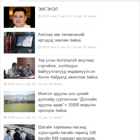
ЭМГЭНЭЛ
2026 оны 7 сар 19 / 15 цаг 15 минут
Аяллаа зөв төлөвлөхийг
иргэдэд зөвлөж байна
2026 оны 7 сар 16 / 11 цаг 50 минут
Үер усны болзошгүй аюулаас
сэргийлж, холбогдох
байгууллагууд өндөржүүлсэн
бэлэн байдалд ажиллаж байна
2026 оны 7 сар 15 / 13 цаг 06 минут
Монгол адууны үнэ цэнийг
дэлхийд сурталчлах “Дэлхийн
адууны өдөр”-т 15000 морьтон
оролцож байна
2026 оны 7 сар 15 / 11 цаг 51 минут
Шагайн харвааны насанд
хүрэгчдийн багийн төрөлд 106
багийн 848 харваач өрсөлдөж,