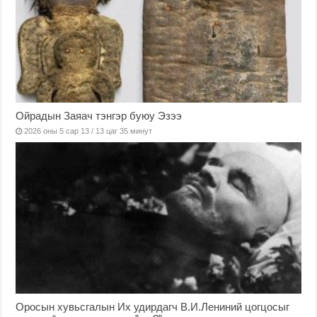
Ойрадын Заяач тэнгэр буюу Эзээ
2026 оны 5 сар 13 / 13 цаг 35 минут
Оросын хувьсгалын Их удирдагч В.И.Лениний цогцосыг