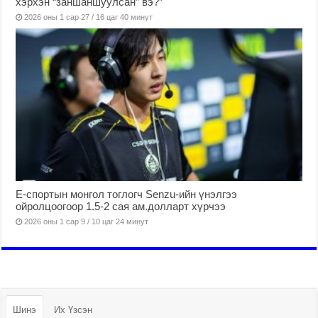
хэрхэн “заншаншуулсан” вэ?”
2026 оны 1 сар 27 / 16 цаг 40 минут
Е-спортын монгол тоглогч Senzu-ийн үнэлгээ
ойролцоогоор 1.5-2 сая ам.долларт хүрчээ
2026 оны 1 сар 9 / 10 цаг 24 минут
Шинэ
Их Үзсэн