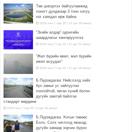
Төв цэвэрлэх байгууламжид
хоногт дунджаар 3 тонн хатуу
хог хаягдал ирж байна
2026 оны 7 сар 20 / 12 цаг 06 минут
“Эхийн алдар” одонгийн
шаардлагыг хөнгөрүүллээ
2026 оны 7 сар 20 / 11 цаг 51 минут
“Жил бүрийн өвөл, жил бүрийн
ижил асуудал”
2026 оны 7 сар 20 / 11 цаг 16 минут
Б.Пүрэвдагва: Нийслэлд хийх
бүх замыг ус зайлуулах
хоолойтой, явган хүний болон
дугуйн замтай байлгах
стандарт мөрдөнө
2026 оны 7 сар 20 / 9 цаг 24 минут
Б.Пүрэвдагва: Хотын төвөөс
Бэлх, Сэлх чиглэлд явахад
дугуйн замаар зорчих бүрэн