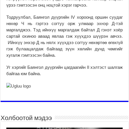
үрээ гэмтээсэн онц ноцтой хэрэг гарчээ.
Тодруулбал, Баянгол дүүргийн IV хороонд оршин суудаг
нөхөр Ч нь гэртээ согтуу орж улмаар эхнэр Д-тэй
маргалджээ. Тэд ийнхүү маргалдаж байтал Д гэнэт хоёр
сартай охиноо аваад явлаа гэж хүүхдээ шүүрэн авчээ.
Ийнхүү энхэр Д нь нялх хүүхдээ согтуу нөхөртөө өгөхгүй
гэж булаацалдаж байгаад зүүн хөлийн дунд чөмгийг
хугалж гэмтээсэн байна.
Уг хэргийг Баянгол дүүргийн цагдаагийн II хэлтэст шалгаж
байгаа юм байна.
Холбоотой мэдээ