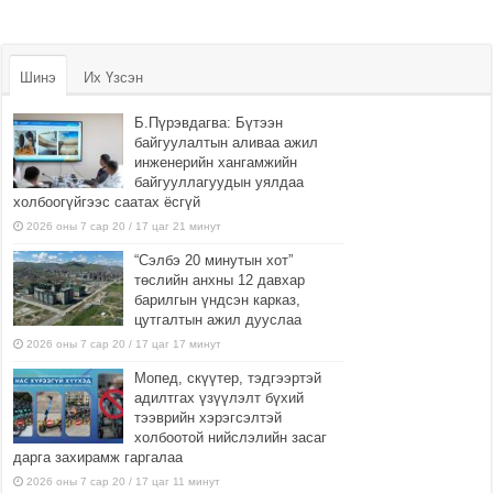
Шинэ
Их Үзсэн
Б.Пүрэвдагва: Бүтээн
байгуулалтын аливаа ажил
инженерийн хангамжийн
байгууллагуудын уялдаа
холбоогүйгээс саатах ёсгүй
2026 оны 7 сар 20 / 17 цаг 21 минут
“Сэлбэ 20 минутын хот”
төслийн анхны 12 давхар
барилгын үндсэн карказ,
цутгалтын ажил дууслаа
2026 оны 7 сар 20 / 17 цаг 17 минут
Мопед, скүүтер, тэдгээртэй
адилтгах үзүүлэлт бүхий
тээврийн хэрэгсэлтэй
холбоотой нийслэлийн засаг
дарга захирамж гаргалаа
2026 оны 7 сар 20 / 17 цаг 11 минут