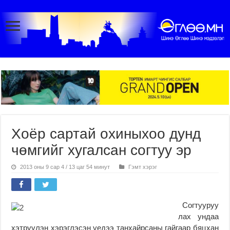
Хоёр сартай охиныхоо дунд
чөмгийг хугалсан согтуу эр
2013 оны 9 сар 4 / 13 цаг 54 минут
Гэмт хэрэг
Согтууруу
лах ундаа
хэтрүүлэн хэрэглэсэн үедээ танхайрсаны гайгаар бяцхан