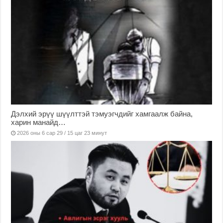
Дэлхий эрүү шүүлттэй тэмуэгчдийг хамгаалж байна,
харин манайд…
2026 оны 6 сар 29 / 15 цаг 23 минут