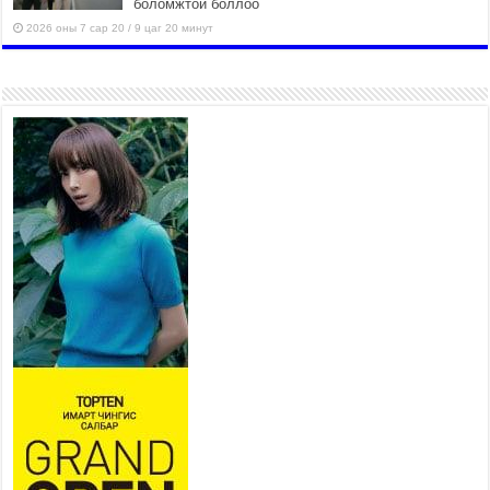
боломжтой боллоо
2026 оны 7 сар 20 / 9 цаг 20 минут
Хан-Уул дүүрэг, Чингисийн
өргөн чөлөөний ус зайлуулах
шугам хоолойн ажил 80
хувьтай үргэлжилж байна
2026 оны 7 сар 20 / 9 цаг 14 минут
Усархаг аадар бороо орж
байгаа тул аюулгүй байдлаа
хангаж, үер усны аюулаас
сэрэмжлэхийг нийслэлийн
Онцгой байдлын газраас анхааруулж байна
2026 оны 7 сар 20 / 9 цаг 09 минут
311 алба хаагч, 119 техник хэрэгсэлтэй ажиллаж
үер усны аюул, болзошгүй эрсдэлээс сэргийлж
байна
2026 оны 7 сар 20 / 9 цаг 05 минут
Аяллаа зөв төлөвлөхийг иргэдэд зөвлөж байна
2026 оны 7 сар 16 / 11 цаг 50 минут
Үер усны болзошгүй аюулаас сэргийлж,