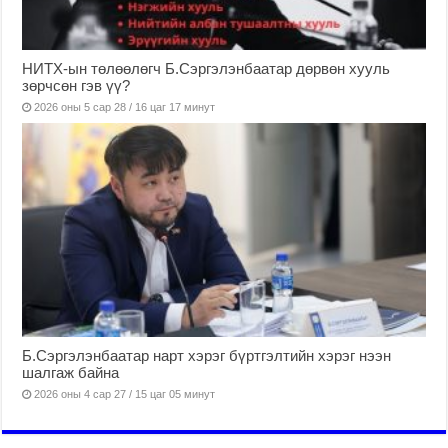
НИТХ-ын төлөөлөгч Б.Сэргэлэнбаатар дөрвөн хууль
зөрчсөн гэв үү?
2026 оны 5 сар 28 / 16 цаг 17 минут
Б.Сэргэлэнбаатар нарт хэрэг бүртгэлтийн хэрэг нээн
шалгаж байна
2026 оны 4 сар 27 / 15 цаг 05 минут