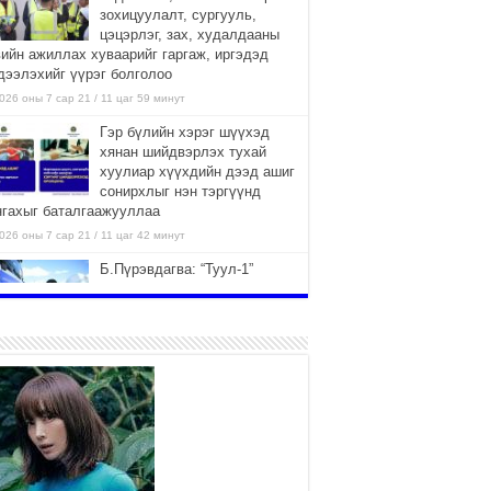
зохицуулалт, сургууль,
цэцэрлэг, зах, худалдааны
вийн ажиллах хуваарийг гаргаж, иргэдэд
дээлэхийг үүрэг болголоо
026 оны 7 сар 21 / 11 цаг 59 минут
Гэр бүлийн хэрэг шүүхэд
хянан шийдвэрлэх тухай
хуулиар хүүхдийн дээд ашиг
сонирхлыг нэн тэргүүнд
нгахыг баталгаажууллаа
026 оны 7 сар 21 / 11 цаг 42 минут
Б.Пүрэвдагва: “Туул-1”
коллекторыг ашиглалтад
оруулж байж бид гэр
хорооллыг барилгажуулна
026 оны 7 сар 21 / 10 цаг 15 минут
НИЙСЛЭЛ, АЙМГИЙН
УДИРДЛАГУУДЫН АЖЛЫГ
ХҮНД СУРТЛЫГ БУУРУУЛЖ,
ИРГЭД, АЖ АХУЙН НЭГЖИЙН
ААГ ХЭРХЭН ХӨНГӨЛСНӨӨР ДҮГНЭНЭ
026 оны 7 сар 21 / 10 цаг 09 минут