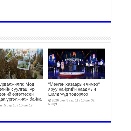
тө
ши
2
Үн
ша
Ул
га
2
Ни
ир
2
Хү
үр
урвалжилга: Мод
“Мөнгөн хазаарын чимээ“
2
өөгийн суулгац, үр
яруу найргийн наадмын
ээний өргөтгөсөн
шилдгүүд тодорлоо
Тө
аа үргэлжилж байна
16
2026 оны 5 сар 11 / 13 цаг 32
минут
ы 5 сар 13 / 10 цаг 17
2
На
мэ
аж