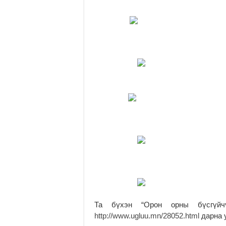
Та бүхэн “Орон орны бүсгүйчү
http://www.ugluu.mn/28052.html
дарна 