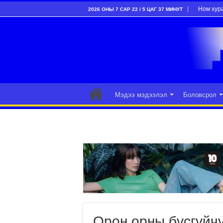
Ном хур
2026 ОНЫ 7 САР 22 / 5 ЦАГ 37 МИНУТ
Мэдээ мэдээлэл
Боловсрол
Орон орны бүсгүйчү