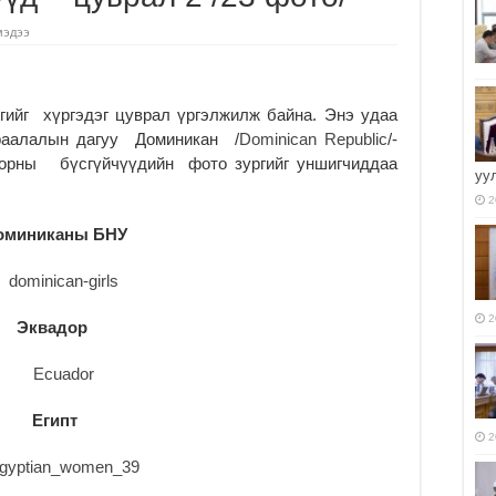
мэдээ
гийг хүргэдэг цуврал үргэлжилж байна. Энэ удаа
араалалын дагуу Доминикан /
Dominican Republic
/-
орны бүсгүйчүүдийн фото зургийг уншигчиддаа
уу
2
оминиканы БНУ
2
Эквадор
Египт
2