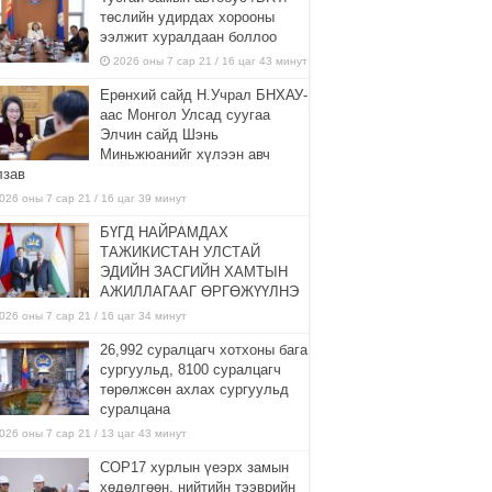
төслийн удирдах хорооны
ээлжит хуралдаан боллоо
2026 оны 7 сар 21 / 16 цаг 43 минут
Ерөнхий сайд Н.Учрал БНХАУ-
аас Монгол Улсад суугаа
Элчин сайд Шэнь
Миньжюанийг хүлээн авч
лзав
026 оны 7 сар 21 / 16 цаг 39 минут
БҮГД НАЙРАМДАХ
ТАЖИКИСТАН УЛСТАЙ
ЭДИЙН ЗАСГИЙН ХАМТЫН
АЖИЛЛАГААГ ӨРГӨЖҮҮЛНЭ
026 оны 7 сар 21 / 16 цаг 34 минут
26,992 суралцагч хотхоны бага
сургуульд, 8100 суралцагч
төрөлжсөн ахлах сургуульд
суралцана
026 оны 7 сар 21 / 13 цаг 43 минут
COP17 хурлын үеэрх замын
хөдөлгөөн, нийтийн тээврийн