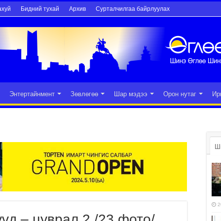
ахуй
Бидний тухай
Архив
Сурталчилгаа байрлуулах
Энтертайнмент
Зөвлөгөө
Шар мэдээ
Орон нутаг
Ир
Ш
2
үд – цуврал 2 /23 фото/