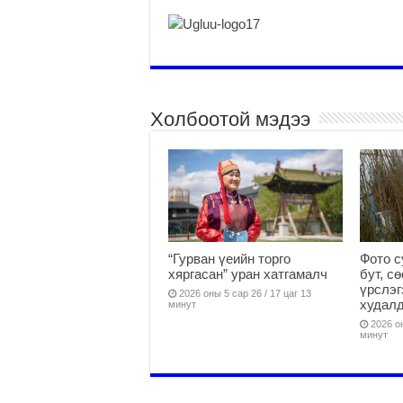
Холбоотой мэдээ
“Гурван үеийн торго
Фото с
хяргасан” уран хатгамалч
бут, с
үрслэг
2026 оны 5 сар 26 / 17 цаг 13
худалд
минут
2026 он
минут