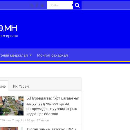
гэний мэдээлэл
Монгол бахархал
инэ
Их Үзсэн
Б.Пүрэвдагва: “Урт цагаан”-ыг
залуучууд чөлөөт цагаа
өнгөрүүлдэг, жуулчид зорьж
ирдэг цэг болгоно
026 оны 7 сар 21 / 16 цаг 47 минут
Тусгай замын автобус /BRT/