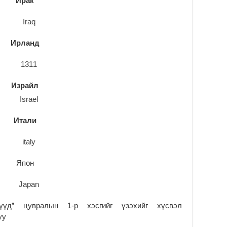
Ирак
Ус
ба
сэ
га
Ирланд
2
31
үе
ба
Израйл
2
Ая
2
Итали
Үе
хо
ба
2
Япон
Мо
“Д
ба
2
үд” цувралын 1-р хэсгийг үзэхийг хүсвэл
уу
Ша