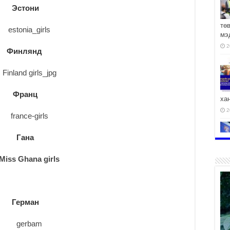
Эстони
тө
мэ
2
Финлянд
Франц
ха
2
Гана
2
Герман
АЧ
2