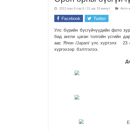
2013 оны 9 сар 8 / 21 цаг 33 минут
Фото 
Facebook
Twitter
Улс бүрийн бүсгүйчүүдийн фото зур
бид англи цаган толгойн үсгийн д
аас Япон /
Japan
/ улс хүртэлх 23 
хүргэхээр бэлтгэлээ.
Д