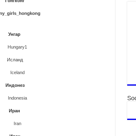
Гонгконг
то
2
“Э
хө
2
Унгар
“Ж
2
Б.
Исланд
за
за
2
Б.
Индонез
чи
бо
Soc
2
Иран
Ха
за
үр
2