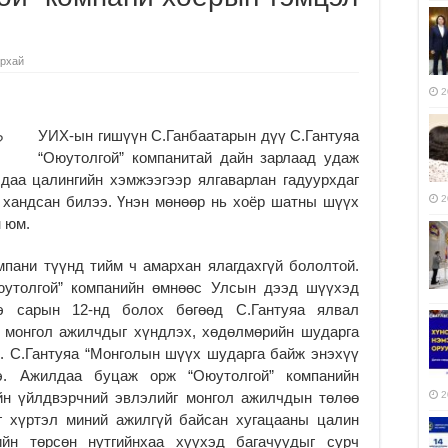
урхай
2
УИХ-ын гишүүн С.Ганбаатарын дүү С.Гантуяа
“Оюутолгой” компанитай дайн зарлаад удаж
чдаа цалингийн хэмжээгээр ялгаварлан гадуурхдаг
 хандсан билээ. Үнэн мөнөөр нь хоёр шатны шүүх
2
н юм.
мпани түүнд тийм ч амархан ялагдахгүй бололтой.
Оюутолгой” компанийн өмнөөс Улсын дээд шүүхэд
э сарын 12-нд болох бөгөөд С.Гантуяа ялвал
 монгол ажилчдыг хүндлэх, хөдөлмөрийн шударга
. С.Гантуяа “Монголын шүүх шударга байж энэхүү
э. Ажилдаа буцаж орж “Оюутолгой” компанийн
йн үйлдвэрчний эвлэлийг монгол ажилчдын төлөө
2
г хүртэл миний ажилгүй байсан хугацааны цалин
ийн төрсөн нутгийнхаа хүүхэд багачуудыг сурч