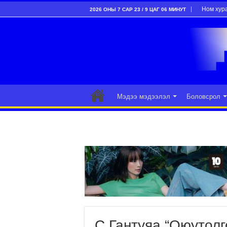
Ном хур
2026 ОНЫ 7 САР 23 / 9 ЦАГ 06 МИНУТ
Мэдээ мэдээлэл
Боловсрол
С.Гантуяа “Оюутолг