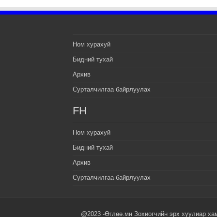
Ном хурахуй
Бидний тухай
Архив
Сурталчилгаа байрлуулах
FH
Ном хурахуй
Бидний тухай
Архив
Сурталчилгаа байрлуулах
@2023 -Өглөө.мн Зохиогчийн эрх хуулиар ха