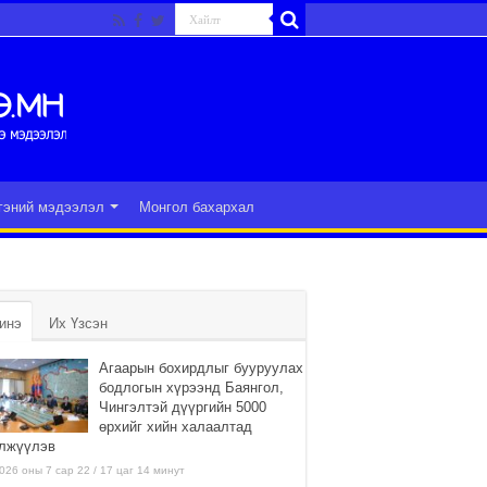
гэний мэдээлэл
Монгол бахархал
инэ
Их Үзсэн
Агаарын бохирдлыг бууруулах
бодлогын хүрээнд Баянгол,
Чингэлтэй дүүргийн 5000
өрхийг хийн халаалтад
лжүүлэв
026 оны 7 сар 22 / 17 цаг 14 минут