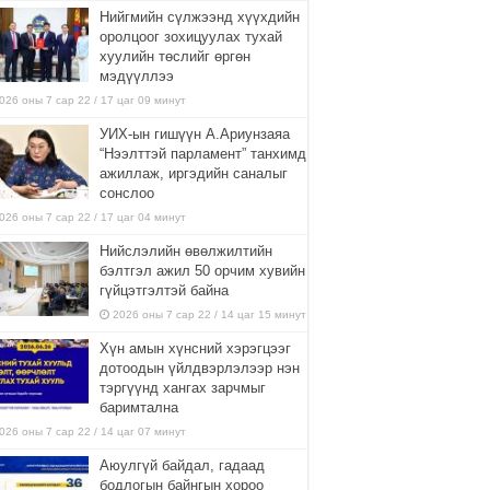
Нийгмийн сүлжээнд хүүхдийн
оролцоог зохицуулах тухай
хуулийн төслийг өргөн
мэдүүллээ
026 оны 7 сар 22 / 17 цаг 09 минут
УИХ-ын гишүүн А.Ариунзаяа
“Нээлттэй парламент” танхимд
ажиллаж, иргэдийн саналыг
сонслоо
026 оны 7 сар 22 / 17 цаг 04 минут
Нийслэлийн өвөлжилтийн
бэлтгэл ажил 50 орчим хувийн
гүйцэтгэлтэй байна
2026 оны 7 сар 22 / 14 цаг 15 минут
Хүн амын хүнсний хэрэгцээг
дотоодын үйлдвэрлэлээр нэн
тэргүүнд хангах зарчмыг
баримтална
026 оны 7 сар 22 / 14 цаг 07 минут
Аюулгүй байдал, гадаад
бодлогын байнгын хороо