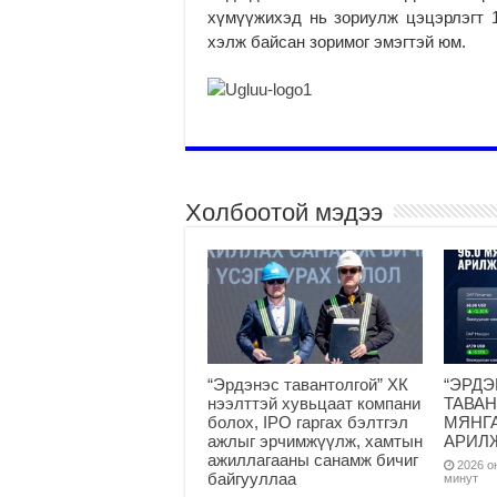
хүмүүжихэд нь зориулж цэцэрлэгт 
хэлж байсан зоримог эмэгтэй юм.
Холбоотой мэдээ
“Эрдэнэс тавантолгой” ХК
“ЭРД
нээлттэй хувьцаат компани
ТАВАН
болох, IPO гаргах бэлтгэл
МЯНГА
ажлыг эрчимжүүлж, хамтын
АРИЛ
ажиллагааны санамж бичиг
2026 он
байгууллаа
минут