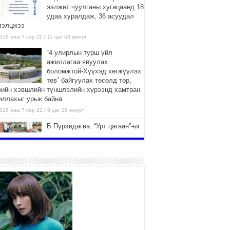
ээлжит чуулганы хугацаанд 18
удаа хуралдаж, 36 асуудал
лэлцжээ
026 оны 7 сар 22 / 11 цаг 43 минут
“4 улирлын турш үйл
ажиллагаа явуулах
боломжтой-Хүүхэд хөгжүүлэх
төв” байгуулах төсөлд төр,
вийн хэвшлийн түншлэлийн хүрээнд хамтран
иллахыг урьж байна
026 оны 7 сар 22 / 9 цаг 28 минут
Б.Пүрэвдагва: “Урт цагаан”-ыг
залуучууд чөлөөт цагаа
өнгөрүүлдэг, жуулчид зорьж
ирдэг цэг болгоно
026 оны 7 сар 21 / 16 цаг 47 минут
Тусгай замын автобус /BRT/
төслийн удирдах хорооны
ээлжит хуралдаан боллоо
2026 оны 7 сар 21 / 16 цаг 43 минут
Ерөнхий сайд Н.Учрал БНХАУ-