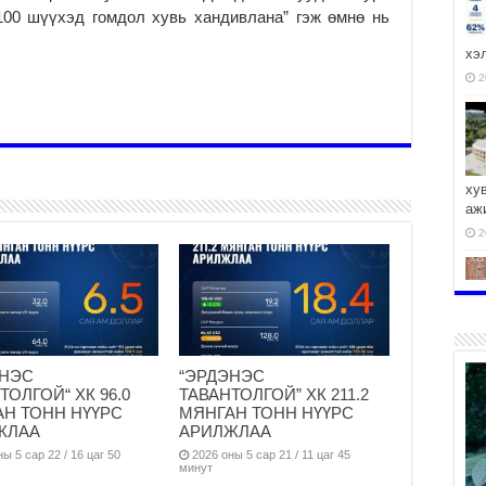
100 шүүхэд гомдол хувь хандивлана” гэж өмнө нь
хэ
2
ху
аж
2
2
ЭНЭС
“ЭРДЭНЭС
ТОЛГОЙ“ ХК 96.0
ТАВАНТОЛГОЙ” ХК 211.2
Н ТОНН НҮҮРС
МЯНГАН ТОНН НҮҮРС
ЖЛАА
АРИЛЖЛАА
ы 5 сар 22 / 16 цаг 50
2026 оны 5 сар 21 / 11 цаг 45
минут