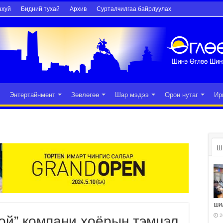
ахуй
Бидний тухай
Архив
Сурталчилгаа байрлуулах
Энтертайнмент
Зөвлөгөө
Шар мэдээ
Орон нутаг
Ир
Ш
ши
2
ой” компани хоёрын тэмцэл