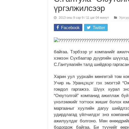
үргэлжилсээр
2013 оны 9 сар 9 / 11 цаг 04 минут
Уул у
Facebook
Twitter
байгаа. Тэрбээр уг компанийг ажил
хэмээн Сүхбаатар дүүргийн шүүхэд
С.Гантуяагийн талд шийдвэр гаргаса
Харин уул уурхайн мөнгөтэй том ко
Учир нь Уранцэцэг гэх эмэгтэй “
гомдол гаргажээ. Шүүх хурал эн
“Оюутолгой” компанид ажиллаж буй
үнэлэмжийг тогтоох жишиг болох юм
маргааныг хуулийн дагуу шийдлэ
удирдлагад үйлчилдэг энэ компани
ажилуулдаг болгоно. Мөн өнөөдрий
бодогдож байгаа. Би түүнийг өөр