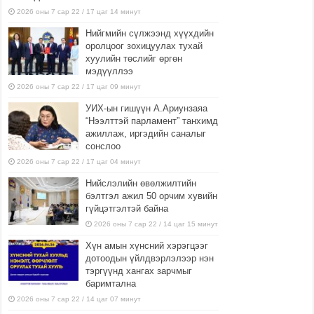
2026 оны 7 сар 22 / 17 цаг 14 минут
Нийгмийн сүлжээнд хүүхдийн
оролцоог зохицуулах тухай
хуулийн төслийг өргөн
мэдүүллээ
2026 оны 7 сар 22 / 17 цаг 09 минут
УИХ-ын гишүүн А.Ариунзаяа
“Нээлттэй парламент” танхимд
ажиллаж, иргэдийн саналыг
сонслоо
2026 оны 7 сар 22 / 17 цаг 04 минут
Нийслэлийн өвөлжилтийн
бэлтгэл ажил 50 орчим хувийн
гүйцэтгэлтэй байна
2026 оны 7 сар 22 / 14 цаг 15 минут
Хүн амын хүнсний хэрэгцээг
дотоодын үйлдвэрлэлээр нэн
тэргүүнд хангах зарчмыг
баримтална
2026 оны 7 сар 22 / 14 цаг 07 минут