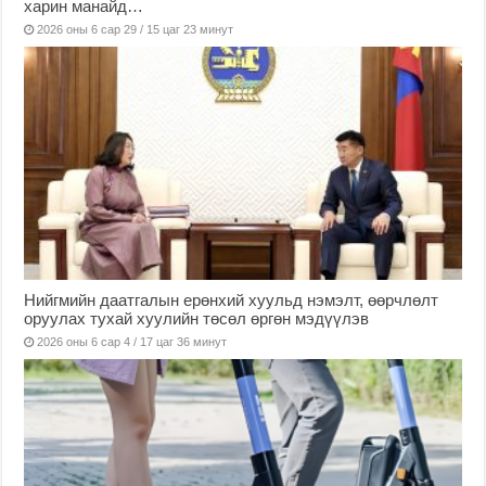
харин манайд…
2026 оны 6 сар 29 / 15 цаг 23 минут
Нийгмийн даатгалын ерөнхий хуульд нэмэлт, өөрчлөлт
оруулах тухай хуулийн төсөл өргөн мэдүүлэв
2026 оны 6 сар 4 / 17 цаг 36 минут