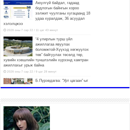
Аюулгүй байдал, гадаад
бодлогын байнгын хороо
ээлжит чуулганы хугацаанд 18
удаа хуралдаж, 36 асуудал
хэлэлцжээ
2026 оны 7 сар 22 / 11 цаг 43 минут
“4 улирлын турш үйл
ажиллагаа явуулах
боломжтой-Хүүхэд хөгжүүлэх
төв” байгуулах төсөлд төр,
хувийн хэвшлийн түншлэлийн хүрээнд хамтран
ажиллахыг урьж байна
2026 оны 7 сар 22 / 9 цаг 28 минут
Б.Пүрэвдагва: “Урт цагаан”-ыг
залуучууд чөлөөт цагаа
өнгөрүүлдэг, жуулчид зорьж
ирдэг цэг болгоно
2026 оны 7 сар 21 / 16 цаг 47 минут
Тусгай замын автобус /BRT/
төслийн удирдах хорооны
ээлжит хуралдаан боллоо
2026 оны 7 сар 21 / 16 цаг 43 минут