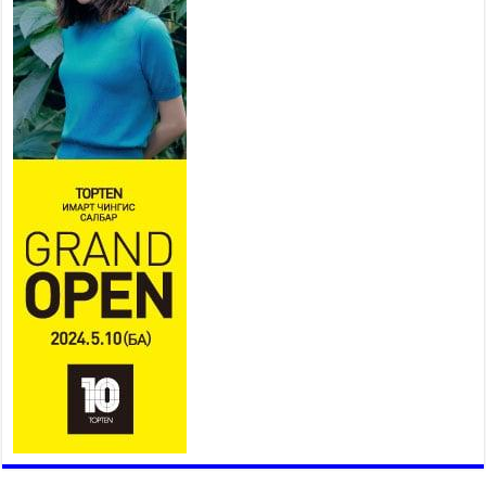
Ерөнхий сайд Н.Учрал БНХАУ-
аас Монгол Улсад суугаа
Элчин сайд Шэнь
Миньжюанийг хүлээн авч
уулзав
2026 оны 7 сар 21 / 16 цаг 39 минут
БҮГД НАЙРАМДАХ ТАЖИКИСТАН УЛСТАЙ
ЭДИЙН ЗАСГИЙН ХАМТЫН АЖИЛЛАГААГ
ӨРГӨЖҮҮЛНЭ
2026 оны 7 сар 21 / 16 цаг 34 минут
26,992 суралцагч хотхоны бага сургуульд, 8100
суралцагч төрөлжсөн ахлах сургуульд
суралцана
2026 оны 7 сар 21 / 13 цаг 43 минут
COP17 хурлын үеэрх замын хөдөлгөөн, нийтийн
тээврийн зохицуулалт, сургууль, цэцэрлэг, зах,
худалдааны төвийн ажиллах хуваарийг гаргаж,
иргэдэд мэдээлэхийг үүрэг болголоо
2026 оны 7 сар 21 / 11 цаг 59 минут
Гэр бүлийн хэрэг шүүхэд хянан шийдвэрлэх