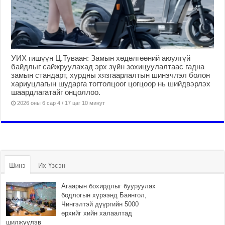
УИХ гишүүн Ц.Туваан: Замын хөдөлгөөний аюулгүй
байдлыг сайжруулахад эрх зүйн зохицуулалтаас гадна
замын стандарт, хурдны хязгаарлалтын шинэчлэл болон
хариуцлагын шударга тогтолцоог цогцоор нь шийдвэрлэх
шаардлагатайг онцоллоо.
2026 оны 6 сар 4 / 17 цаг 10 минут
Шинэ
Их Үзсэн
Агаарын бохирдлыг бууруулах
бодлогын хүрээнд Баянгол,
Чингэлтэй дүүргийн 5000
өрхийг хийн халаалтад
шилжүүлэв