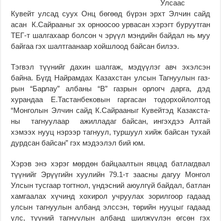
Улсаас
Кувейт улсад суух Онц бөгөөд бүрэн эрхт Элчин сайд
асан К.Сай­рааныг эх орноосоо урвасан хэрэгт буруутган
ТЕГ-т шалгахаар болсон ч эрүүл мэндийн байдал нь муу
байгаа гэх шалтгаанаар хойшлоод байсан билээ.
Тэгвэл түүнийг дахин шалгаж, мэдүүлэг авч эхэлсэн
байна. Бүгд Найрамдах Казахс­тан улсын Тагнуулын газ­
рын “Барлау” албаны “В” газрын орлогч дарга, дэд
хурандаа Е.Тастанбековын гаргасан тодорхойлолтод
“Монголын Элчин сайд К.Сай­­­­рааныг Кувейтэд Ка­закс­­­­­­­­­­та­­­
ны тагнуулаар ажил­­­­­­­­­­­­ла­даг байсан, ингэхдээ Алтай
хэмээх нууц нэрээр тагнуул, туршуул хийж байсан тухай
дурдсан байсан” гэх мэдээлэл бий юм.
Хэрэв энэ хэрэг мөрдөн байцаалтын явцад батлагдвал
түүнийг Эрүүгийн хуулийн 79.1-т заасны дагуу Монгол
Улсын тусгаар тогтнол, үндэсний аюулгүй байдал, батлан
хамгаалах хүчинд хохирол учруулах зорилгоор гадаад
улсын тагнуулын албанд элссэн, төрийн нууцыг гадаад
улс, түүний тагнуулын албанд шилжүүлэн өгсөн гэх