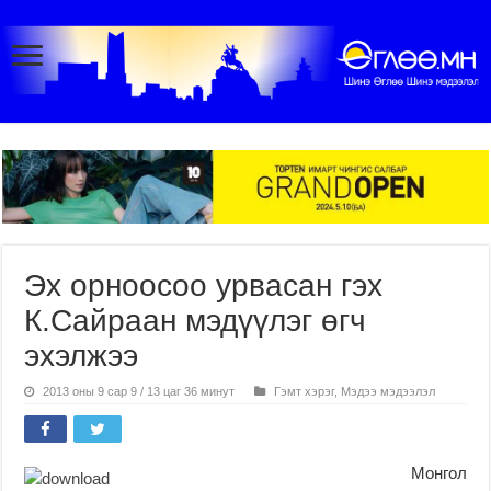
Эх орноосоо урвасан гэх
К.Сайраан мэдүүлэг өгч
эхэлжээ
2013 оны 9 сар 9 / 13 цаг 36 минут
Гэмт хэрэг
,
Мэдээ мэдээлэл
Монгол