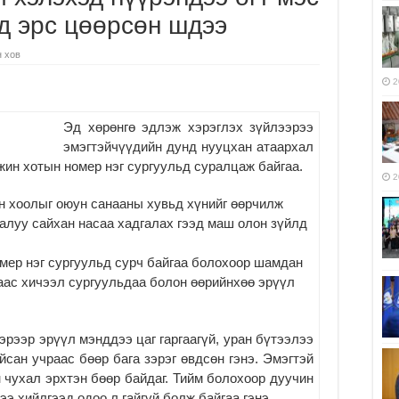
үд эрс цөөрсөн шдээ
 хов
2
Эд хөрөнгө эдлэж хэрэглэх зүйлээрээ
эмэгтэйчүүдийн дунд нууцхан атаархал
жин хотын номер нэг сургуульд суралцаж байгаа.
2
ан хоолыг оюун санааны хувьд хүнийг өөрчилж
залуу сайхан насаа хадгалах гээд маш олон зүйлд
мер нэг сургуульд сурч байгаа болохоор шамдан
аас хичээл сургуульдаа болон өөрийнхөө эрүүл
эрээр эрүүл мэнддээ цаг гаргаагүй, уран бүтээлээ
йсан учраас бөөр бага зэрэг өвдсөн гэнэ. Эмэгтэй
н чухал эрхтэн бөөр байдаг. Тийм болохоор дуучин
э хийлгээд одоо л гайгүй болж байгаа гэнэ.