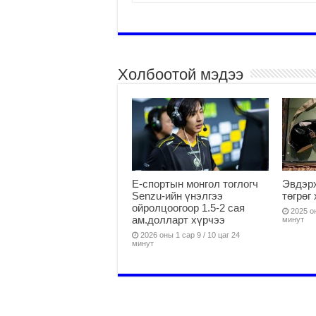
Холбоотой мэдээ
Е-спортын монгол тоглогч
Эвдэрх
Senzu-ийн үнэлгээ
төгрөг
ойролцоогоор 1.5-2 сая
2025 он
ам.долларт хүрчээ
минут
2026 оны 1 сар 9 / 10 цаг 24
минут