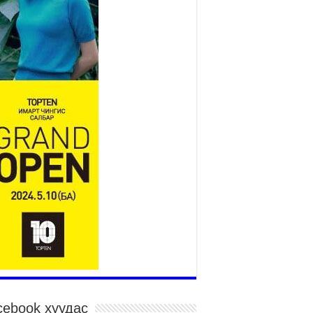
Нийслэлийн засаг даргын
нэгдүгээр орлогч Б.Мөнхбат
Денвер хот дахь Монгол
улсын өргөмжит консул
Вагенландертай уулзлаа
026 оны 7 сар 30 / 15 цаг 30 минут
йслэл, дүүргийн шуурхай штабууд хүч,
рэгслийн бэлэн байдлыг ханган ажиллаж
йна
026 оны 7 сар 30 / 15 цаг 24 минут
гд Найрамдах Киргиз Улстай худалдаа,
эвэр, логистикийн хамтын ажиллагааг
гөжүүлнэ
026 оны 7 сар 30 / 15 цаг 19 минут
дар сайд Н.Номтойбаяр яамдын Төрийн
рийн бичгийн дарга нартай шуурхай
ралдлаа
026 оны 7 сар 30 / 15 цаг 12 минут
га орлоготой иргэдийн орлогод татвар
гдуулахгүй байх эрх зүйн орчныг бүрдүүллээ
cebook хуудас