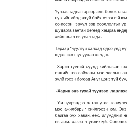
Үүнээс гадна тэрээр аль болох гэгэ
нүглийг үйлдэхгүй байх хэрэгтэй юм
сонгосон эрүүл зөв хооллолтыг үр
шударга зантай бөгөөд хамраа өндө
хийлгэсэн нь үнэн гэдэг.
Тэрээр “нуулгүй хэлхэд одоо үед нү
шдээ гэж шулуухан хэлдэг.
Харин түүний сүүлд хийлгэсэн гэх
гэдгийг гоо сайханы мэс заслын а
зүлй гэсэн бөгөөд Ануг цэнэггүй бу
-Харин энэ тухай түүнээс лавла
“би нүүрэндээ алтан утас тавиулса
мэс ажилбарыг хийлгэсэн юм. Энэ
байгаа бүх хаван, өөх, илүүдлийг н
нь арьс хэзээ ч унжихгүй. Солонго