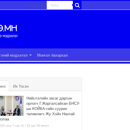
гэний мэдээлэл
Монгол бахархал
инэ
Их Үзсэн
Нийслэлийн засаг даргын
орлогч Г.Жаргалсайхан БНСУ-
ын КОЙКА-гийн суурин
төлөөлөгч Жу Хэйн Нантай
лзлаа
026 оны 7 сар 31 / 16 цаг 59 минут