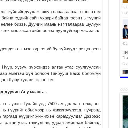
са
элэг зүйлийг дуудаж, оюун санаагаараа ч гэсэн гэм
2
 байна гэдгийг сайн ухаарч байгаа гэсэн нь түүний
 нөлөө бизээ. Дуучин маань нэг талаараа шулуун
рсгөх мэс засал хийлгэснээ нуулгүйгээр мэс засал
2
үрэндээ огт мэс хүргээгүй бүсгүйчүүд эрс цөөрсөн
НИ
“Т
2
 Нүүр, хүзүү, зүрхэндээ алтан утас суулгуулсан
чаар эмэгтэй хүн болсон Ганбууш Байж боломгүй
удагч буюу худалч гэсэн юм.
хад дуучин Ану маань…
эр
2
н нь үнэн. Тухайн үед 7500 ам доллар төлж, энэ
 нь нүүрийг обьемоор нь жижигрүүлээд, нүүрэнд
ь гаргаад нүүрийг жижигхэн харагдуулдаг. Дээрээс
ст алтан утас тавиулсан, удаан ажиллаж байгаад