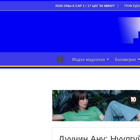
Ном хур
2026 ОНЫ 8 САР 1 / 17 ЦАГ 06 МИНУТ
Мэдээ мэдээлэл
Боловсрол
Дуучин Ану: Нуулгү