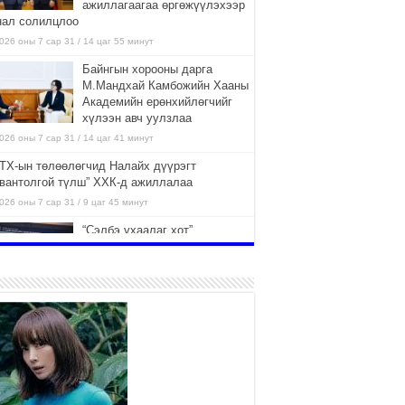
ажиллагаагаа өргөжүүлэхээр
нал солилцлоо
026 оны 7 сар 31 / 14 цаг 55 минут
Байнгын хорооны дарга
М.Мандхай Камбожийн Хааны
Академийн ерөнхийлөгчийг
хүлээн авч уулзлаа
026 оны 7 сар 31 / 14 цаг 41 минут
ТХ-ын төлөөлөгчид Налайх дүүрэгт
авантолгой түлш” ХХК-д ажиллалаа
026 оны 7 сар 31 / 9 цаг 45 минут
“Сэлбэ ухаалаг хот”
ашиглалтад орсноор
Улаанбаатар хотын орон
сууцны хангамжийн жилийн
элтийн 42 хувийг хангана
026 оны 7 сар 31 / 9 цаг 23 минут
Г.Жаргалсайхан: Энэ өвөл 400-
430 мянган тонн шахмал түлш
хэрэглэнэ
2026 оны 7 сар 30 / 15 цаг 35 минут