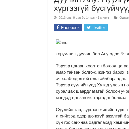
хүргээгүй бүсгүйчү
2013 оны 9 сар 9 / 14 цаг 41 минут
Оддын
Facebook
Twitter
төрүүлдэг дуучин бол Ану одоо Бээ
Тэрээр цагаан хоолтон бөгөөд цага
амар тайван болгож, жингээ барих, 
ач холбогдолтой гэж тайлбарладаг.
Тэрээр сүүлийн үед Хятад улсын но
суралцах шаардлагатай болсон учр
мэндэд цаг зав их гаргадаг болжээ.
Сүүлийн тав, зургаан жилийн турш т
л хийгээд өдөр шөнөгүй ажилтай ба
хүн гоо сайхнаа хадгалахад хамгий
маань бөөрөндөө нэлээн том эмчилгэ