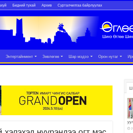
ахуй
Бидний тухай
Архив
Сурталчилгаа байрлуулах
Энтертайнмент
Зөвлөгөө
Шар мэдээ
Орон нутаг
Ир
Ш
уу
2
й хэлэхэд нүүрэндээ огт мэс