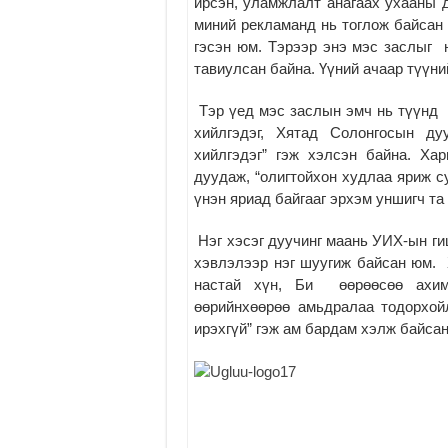
ирсэн, уламжлалт анагаах ухааны до
миний рекламанд нь тоглож байсан 
гэсэн юм. Тэрээр энэ мэс заслыг 
тавиулсан байна. Үүний ачаар түүни
Тэр үед мэс заслын эмч нь түүнд “
хийлгэдэг, Хятад Солонгосын д
хийлгэдэг” гэж хэлсэн байна. Ха
дуудаж, “олигтойхон худлаа яриж с
үнэн яриад байгааг эрхэм уншигч та
Нэг хэсэг дуучинг маань УИХ-ын ги
хэвлэлээр нэг шуугиж байсан юм. 
настай хүн, Би өөрөөсөө ахим
өөрийнхөөрөө амьдралаа тодорхой
ирэхгүй” гэж ам бардам хэлж байсан