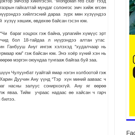
ктор эмчээр хийлгэсэн. “Mongolian red club” гээд
газрын гайхалтай мундаг солонгос эмч хийж өгсөн
нүүрэндээ хийлгэсний дараа зүрх мөн хүзүүндээ
й хүзүү хөшиж, өвдөхөө байсан гэсэн юм.
Ж.
Чи бараг хоцрох гэж байна, урлагийн хүмүүс эрт
2
уучид бол 18-тайдаа л нүүрэндээ алтан утас
Ни
рин Ганбууш Ануг ингэж хэлэхэд “худалчаар нь
хэ
урмаар юм” гэж байсан юм. Энэ хоёр хүний хэн нь
ба
 өөрөө мэргэн оюундаа тунгааж байгаа буй заа.
2
Бү
шүүн Чулуунбат гуайтай ямар нэгэн холбоотой гэж
тэ
Харин Дуучин Ану үүнд “Тэр хүн миний ааваас ч
өр
аг насны залуус сонирхохгүй. Ану яг өөрөө
2
лж яваа. Тийм учраас надаас өө хайсан ч гарч
Ша
 билээ.
на
ху
2
Ба
но
Fa