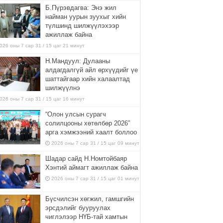
Б.Пүрэвдагва: Энэ жил
найман уурын зуухыг хийн
түлшинд шилжүүлэхээр
ажиллаж байна
026 оны 7 сар 31 / 15 цаг 21 минут
Н.Мандуул: Дулааны
алдагдалгүй айл өрхүүдийг үе
шаттайгаар хийн халаалтад
шилжүүлнэ
026 оны 7 сар 31 / 15 цаг 16 минут
“Олон улсын сурагч
солилцооны хөтөлбөр 2026”
арга хэмжээний хаалт боллоо
2026 оны 7 сар 31 / 15 цаг 09 минут
Шадар сайд Н.Номтойбаяр
Хэнтий аймагт ажиллаж байна
2026 оны 7 сар 31 / 15 цаг 01 минут
Бүсчилсэн хөгжил, гамшгийн
эрсдэлийг бууруулах
чиглэлээр НҮБ-тай хамтын