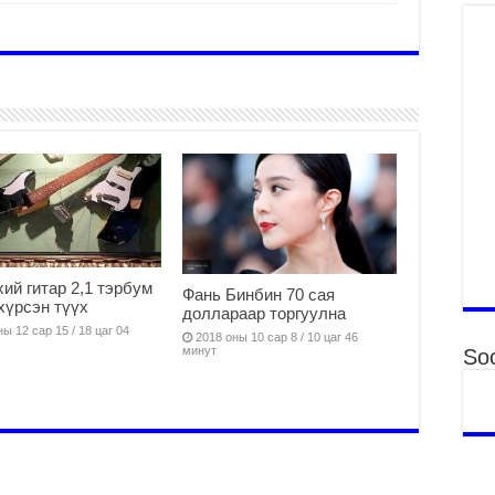
2
Мо
хэ
2
Б.
хү
хэ
2
Ер
га
2
ий гитар 2,1 тэрбум
Фань Бинбин 70 сая
43
 хүрсэн түүх
доллараар торгуулна
ко
ы 12 сар 15 / 18 цаг 04
2018 оны 10 сар 8 / 10 цаг 46
2
минут
Soc
Ша
то
бу
2
Мо
ча