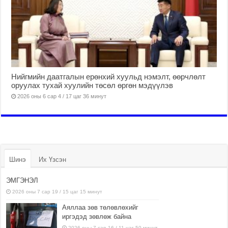
Нийгмийн даатгалын ерөнхий хуульд нэмэлт, өөрчлөлт
оруулах тухай хуулийн төсөл өргөн мэдүүлэв
2026 оны 6 сар 4 / 17 цаг 36 минут
Шинэ
Их Үзсэн
ЭМГЭНЭЛ
2026 оны 7 сар 19 / 15 цаг 15 минут
Аяллаа зөв төлөвлөхийг
иргэдэд зөвлөж байна
2026 оны 7 сар 16 / 11 цаг 50 минут