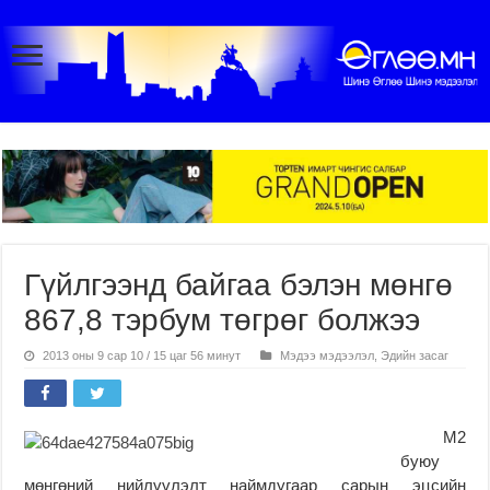
Гүйлгээнд байгаа бэлэн мөнгө
867,8 тэрбум төгрөг болжээ
2013 оны 9 сар 10 / 15 цаг 56 минут
Мэдээ мэдээлэл
,
Эдийн засаг
М2
буюу
мөнгөний нийлүүлэлт наймдугаар сарын эцсийн