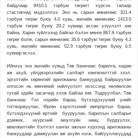
байдлаар 8410.1 тэрбум төгрөгт хүрсэн талаар
стастикчид мэдээллээ. Энэ нь сарын өмнөхөөс 321.4
тэрбум төгрөг буюу 4.0 хувь, жилийн өмнөхөөс 1413.0
тэрбум төгрөг буюу 20.2 хувиар өссөн үзүүлэлт юм
байна. Харин гүйлгээнд байгаа бэлэн мөнгө 867.8 тэрбум
төгрөг болж, сарын өмнөхөөс 35.6 тэрбум төгрөг буюу 4.3
хувь, жилийн өмнөхөөс 52.9 тэрбум төгрөг буюу 6.5
хувиар өсчээ.
Ийнхүү энэ жилийн хувьд Төв банкнаас барилга, хөдөө
аж ахуй, үйлдвэрлэлийн салбарт хөнгөлөлттэй зээл,
эргэлтийн хөрөнгийг арилжааны банкуудад байршуулан
олгосон нь мөнгөний нийлүүлэлт ихэссэнд нөлөөлсөн
тухай эдийн засагчид хэлж байгаа юм. Тодруулбал, Төв
банкнаас Гол нэрийн бараа, бүтээгдэхүүний үнийг
тогтворжуулах, Өргөн хэрэглээний импрортын бараа,
бүтээгдэхүүний өртгийг бууруулах, барилгын салбарыг
дэмжих, нүүрсний аюулгүйн нөөц бүрдүүлэх,
өвөлжилтийн бэлтгэл хангах ажлын хүрээнд арилжааны
банкуудаар дамжуулан аж ахуйн нэгж, байгууллагуудад