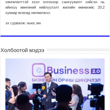
хөнгөлөлттэй зээл олгохоор санхүүжилт хийсэн нь
ийнхүү мөнгөний нийлүүлэлт жилийн өмнөхөөс 20.2
хувиар өсөхөд нөлөөлжээ.
эх сурвалж: ньюс.мн
Холбоотой мэдээ