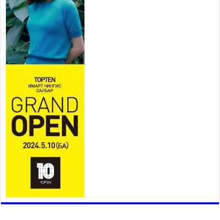
эхэллээ
2026 оны 7 сар 15 / 11 цаг 14 минут
Үер усны аюулаас сэргийлж, нийслэлийн Онцгой
байдлын газрын 162 алба хаагч үүрэг гүйцэтгэж
байна
2026 оны 7 сар 15 / 11 цаг 07 минут
Үндэсний их сурын харваанд 850 харваач цэц
мэргэнээ сорьж байна
2026 оны 7 сар 15 / 11 цаг 03 минут
Төв цэнгэлдэхийн эргэн тойронд
2026 оны 7 сар 15 / 10 цаг 58 минут
Үндэсний их баяр наадмын шагайн харваа
насанд хүрэгчдийн багийн харваагаар
үргэлжилж байна
2026 оны 7 сар 15 / 10 цаг 52 минут
Үндэсний их баяр наадмын хүчит бөхийн
барилдаан эхэллээ
2026 оны 7 сар 15 / 10 цаг 46 минут
Үндэсний хувцасны өдрийг тохиолдуулан