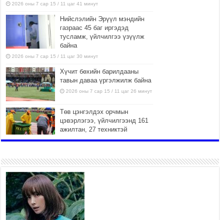
2026 оны 7 сар 15 / 11 цаг 41 минут
Нийслэлийн Эрүүл мэндийн
газраас 45 баг иргэдэд
тусламж, үйлчилгээ үзүүлж
байна
2026 оны 7 сар 15 / 11 цаг 30 минут
Хүчит бөхийн барилдааны
тавын даваа үргэлжилж байна
2026 оны 7 сар 15 / 11 цаг 26 минут
Төв цэнгэлдэх орчмын
цэвэрлэгээ, үйлчилгээнд 161
ажилтан, 27 техниктэй
ажиллаж байна
2026 оны 7 сар 15 / 11 цаг 22 минут
Наадмын амралтын өдрүүдэд
нийслэлийн эрүүл мэндийн
байгууллагууд дараах
хуваарийн дагуу ажиллана
2026 оны 7 сар 15 / 11 цаг 18 минут
Үндэсний их баяр наадам