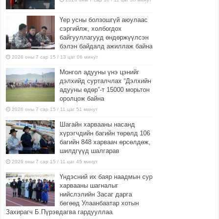
Үер усны болзошгүй аюулаас
сэргийлж, холбогдох
байгууллагууд өндөржүүлсэн
бэлэн байдалд ажиллаж байна
2026 оны 7 сар 15 / 13 цаг 06 минут
Монгол адууны үнэ цэнийг
дэлхийд сурталчлах “Дэлхийн
адууны өдөр”-т 15000 морьтон
оролцож байна
2026 оны 7 сар 15 / 11 цаг 51 минут
Шагайн харвааны насанд
хүрэгчдийн багийн төрөлд 106
багийн 848 харваач өрсөлдөж,
шилдгүүд шалгарав
2026 оны 7 сар 15 / 11 цаг 45 минут
Үндэсний их баяр наадмын сур
харвааны шагналыг
нийслэлийн Засаг дарга
бөгөөд Улаанбаатар хотын
Захирагч Б.Пүрэвдагва гардууллаа