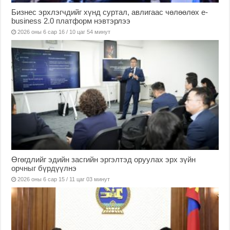
Бизнес эрхлэгчдийг хүнд суртал, авлигаас чөлөөлөх е-
business 2.0 платформ нэвтэрлээ
2026 оны 6 сар 16 / 10 цаг 54 минут
Өгөгдлийг эдийн засгийн эргэлтэд оруулах эрх зүйн
орчныг бүрдүүлнэ
2026 оны 6 сар 15 / 11 цаг 03 минут