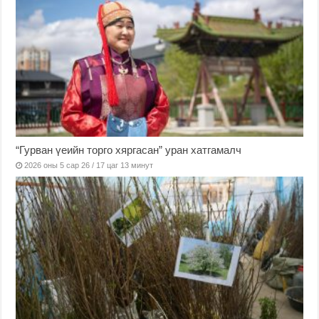
“Гурван үеийн торго хяргасан” уран хатгамалч
2026 оны 5 сар 26 / 17 цаг 13 минут