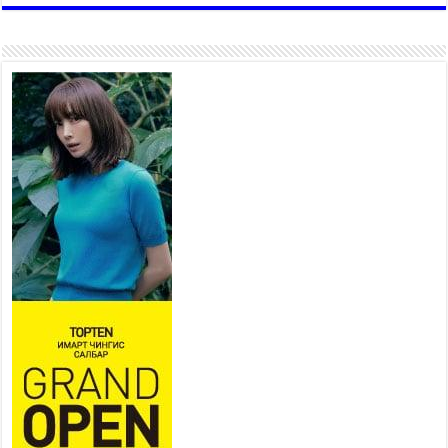
сууцжуулна
2026 оны 7 сар 29 / 9 цаг 58 минут
Иргэд нийгмийн харилцаа,
хөдөлмөр эрхлэхэд
тулгамдаж буй асуудлаа УИХ-
ын гишүүнд уламжиллаа
2026 оны 7 сар 29 / 9 цаг 52 минут
“СМАРТ СЭЛБЭ СИТИ”-Г ЗОРИЛТОТ БҮЛЭГТ
ХҮРГЭХ ХҮРЭЭНД МКВ-ИЙН ҮНИЙГ БУУЛГАХ
ҮҮРЭГ ӨГӨВ
2026 оны 7 сар 28 / 16 цаг 47 минут
Эдийн засгийн эрх чөлөөний тухай хуулийн үр
дүнд хөрөнгө оруулалтын таатай орчин бүрдэнэ
2026 оны 7 сар 28 / 16 цаг 43 минут
Нийгмийн чиглэлийн төслүүдийн санхүүжилтэд
хийгдэж буй шалгалтын улмаас сургуулийн
бүтээн байгуулалтын төслийн ашиглалтад орох
хугацаа хойшилж байна
2026 оны 7 сар 28 / 14 цаг 33 минут
Хан-Уул дүүргийн 4 дүгээр хороонд баригдсан
960 хүүхдийн хүчин чадалтай сургуулийн