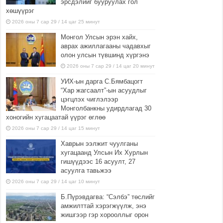
эрсдэлийг бууруулах гол
хөшүүрэг
2026 оны 7 сар 29 / 14 цаг 25 минут
Монгол Улсын эрэн хайх,
аврах ажиллагааны чадавхыг
олон улсын түвшинд хүргэнэ
2026 оны 7 сар 29 / 14 цаг 20 минут
УИХ-ын дарга С.Бямбацогт
“Хар жагсаалт”-ын асуудлыг
цэгцлэх чиглэлээр
Монголбанкны удирдлагад 30
хоногийн хугацаатай үүрэг өглөө
2026 оны 7 сар 29 / 14 цаг 15 минут
Хаврын ээлжит чуулганы
хугацаанд Улсын Их Хурлын
гишүүдээс 16 асуулт, 27
асуулга тавьжээ
2026 оны 7 сар 29 / 14 цаг 10 минут
Б.Пүрэвдагва: “Сэлбэ” төслийг
амжилттай хэрэгжүүлж, энэ
жишгээр гэр хорооллыг орон