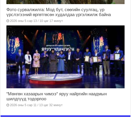
Фото сурвалжилга: Мод бут, сөөгийн суулгац, үр
үрслэгээний өргөтгөсөн худалдаа үргэлжилж байна
2026 оны 5 сар 13 / 10 цаг 17 минут
“Мөнгөн хазаарын чимээ“ яруу найргийн наадмын
шилдгүүд тодорлоо
2026 оны 5 сар 11 / 13 цаг 32 минут