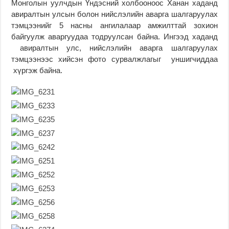
Монголын уулчдын Үндэсний холбооноос Ханан хаданд
авиралтын улсын болон нийслэлийн аварга шалгаруулах
тэмцээнийг 5 насны ангилалаар амжилттай зохион
байгуулж аваргуудаа тодруулсан байна. Ингээд хаданд
авиралтын улс, нийслэлийн аварга шалгаруулах
тэмцээнээс хийсэн фото сурвалжлагыг уншигчиддаа
хүргэж байна.