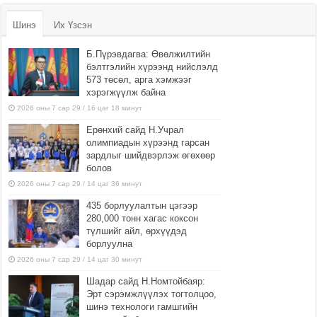
Шинэ
Их Үзсэн
Б.Пүрэвдагва: Өвөлжилтийн
бэлтгэлийн хүрээнд нийслэлд
573 төсөл, арга хэмжээг
хэрэгжүүлж байна
2026 оны 7 сар 29 / 16 цаг 18 минут
Ерөнхий сайд Н.Учрал
олимпиадын хүрээнд гарсан
зардлыг шийдвэрлэж өгөхөөр
болов
2026 оны 7 сар 29 / 14 цаг 36 минут
435 борлуулалтын цэгээр
280,000 тонн хагас коксон
түлшийг айл, өрхүүдэд
борлуулна
2026 оны 7 сар 29 / 14 цаг 30 минут
Шадар сайд Н.Номтойбаяр:
Эрт сэрэмжлүүлэх тогтолцоо,
шинэ технологи гамшгийн