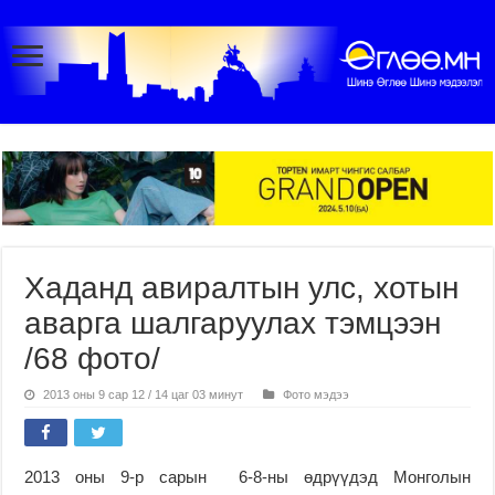
Хаданд авиралтын улс, хотын
аварга шалгаруулах тэмцээн
/68 фото/
2013 оны 9 сар 12 / 14 цаг 03 минут
Фото мэдээ
2013 оны 9-р сарын 6-8-ны өдрүүдэд Монголын