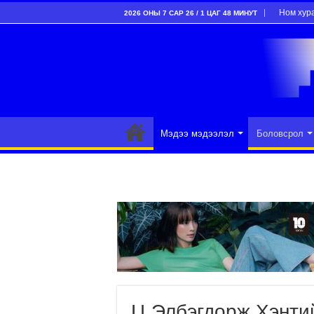
Ном хур
2026 ОНЫ 7 САР 26 / 1 ЦАГ 48 МИНУТ
Мэдээ мэдээлэл
Боловсрол
Ц.Элбэгдорж Хэнти