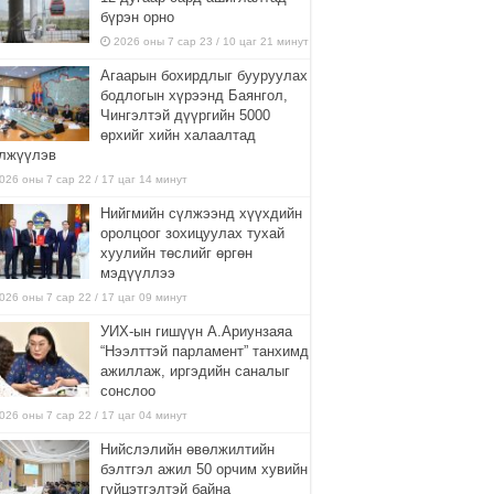
бүрэн орно
2026 оны 7 сар 23 / 10 цаг 21 минут
Агаарын бохирдлыг бууруулах
бодлогын хүрээнд Баянгол,
Чингэлтэй дүүргийн 5000
өрхийг хийн халаалтад
лжүүлэв
026 оны 7 сар 22 / 17 цаг 14 минут
Нийгмийн сүлжээнд хүүхдийн
оролцоог зохицуулах тухай
хуулийн төслийг өргөн
мэдүүллээ
026 оны 7 сар 22 / 17 цаг 09 минут
УИХ-ын гишүүн А.Ариунзаяа
“Нээлттэй парламент” танхимд
ажиллаж, иргэдийн саналыг
сонслоо
026 оны 7 сар 22 / 17 цаг 04 минут
Нийслэлийн өвөлжилтийн
бэлтгэл ажил 50 орчим хувийн
гүйцэтгэлтэй байна