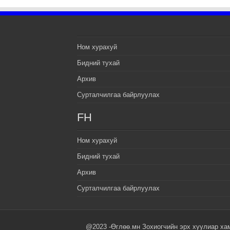
Ном хурахуй
Бидний тухай
Архив
Сурталчилгаа байрлуулах
FH
Ном хурахуй
Бидний тухай
Архив
Сурталчилгаа байрлуулах
@2023 -Өглөө.мн Зохиогчийн эрх хуулиар ха