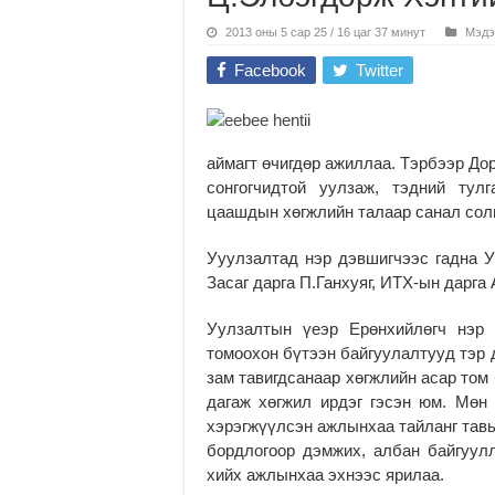
2013 оны 5 сар 25 / 16 цаг 37 минут
Мэдэ
Facebook
Twitter
аймагт өчигдөр ажиллаа. Тэрбээр До
сонгогчидтой уулзаж, тэдний тул
цаашдын хөгжлийн талаар санал сол
Ууулзалтад нэр дэвшигчээс гадна У
Засаг дарга П.Ганхуяг, ИТХ-ын дарга
Уулзалтын үеэр Ерөнхийлөгч нэр 
томоохон бүтээн байгуулалтууд тэр
зам тавигдсанаар хөгжлийн асар том
дагаж хөгжил ирдэг гэсэн юм. Мөн
хэрэгжүүлсэн ажлынхаа тайланг тавь
бордлогоор дэмжих, албан байгуулл
хийх ажлынхаа эхнээс ярилаа.