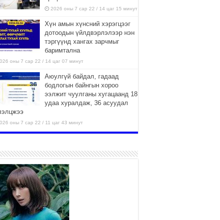
2026 оны 7 сар 22 / 14 цаг 15 минут
Хүн амын хүнсний хэрэгцээг
дотоодын үйлдвэрлэлээр нэн
тэргүүнд хангах зарчмыг
баримтална
026 оны 7 сар 22 / 14 цаг 07 минут
Аюулгүй байдал, гадаад
бодлогын байнгын хороо
ээлжит чуулганы хугацаанд 18
удаа хуралдаж, 36 асуудал
лэлцжээ
026 оны 7 сар 22 / 11 цаг 43 минут
“4 улирлын турш үйл
ажиллагаа явуулах
боломжтой-Хүүхэд хөгжүүлэх
төв” байгуулах төсөлд төр,
вийн хэвшлийн түншлэлийн хүрээнд хамтран
иллахыг урьж байна
026 оны 7 сар 22 / 9 цаг 28 минут
Б.Пүрэвдагва: “Урт цагаан”-ыг
залуучууд чөлөөт цагаа