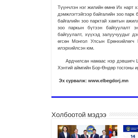
Түүнчлэн нэг жилийн өмнө Их нарт х
дэмжлэгтэйгээр байгалийн зоо парк
байгалийн зоо парктай хамтын ажил
зоо паркын бүтээн байгуулалт э
байгуулалт, хүүхэд залуучуудыг д
өгсөн Монгол Улсын Ерөнхийлөгч 
илэрхийлсэн юм.
Ардчилсан намаас нэр дэвшигч Ц.
Хэнтий аймгийн Бор-Өндөр тосгоны и
Эх сурвалж: www.elbegdorj.mn
Холбоотой мэдээ