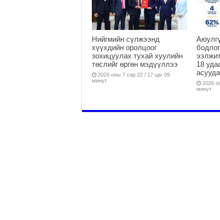
Нийгмийн сүлжээнд
Аюулгү
хүүхдийн оролцоог
бодлог
зохицуулах тухай хуулийн
ээлжит
төслийг өргөн мэдүүллээ
18 уда
асууд
2026 оны 7 сар 22 / 17 цаг 09
минут
2026 он
минут