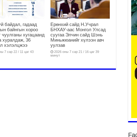
2
й байдал, гадаад
Ерөнхий сайд Н.Учрал
Ту
ын байнгын хороо
БНХАУ-аас Монгол Улсад
хо
 чуулганы хугацаанд
суугаа Элчин сайд Шэнь
2
а хуралдаж, 36
Миньжюанийг хүлээн авч
ал хэлэлцжээ
уулзав
Ер
ы 7 сар 22 / 11 цаг 43
2026 оны 7 сар 21 / 16 цаг 39
су
минут
ав
2
БҮ
ЭД
ӨР
2
26
су
су
2
CO
Fa
тээ