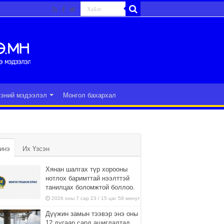
гэний мэдээлэл
Монгол бахархал
инэ
Их Үзсэн
Хянан шалгах түр хорооны
нотлох баримттай нээлттэй
танилцах боломжтой боллоо.
2026 оны 7 сар 23 / 15 цаг 58 минут
Дүүжин замын тээвэр энэ оны
12 дугаар сард ашиглалтад