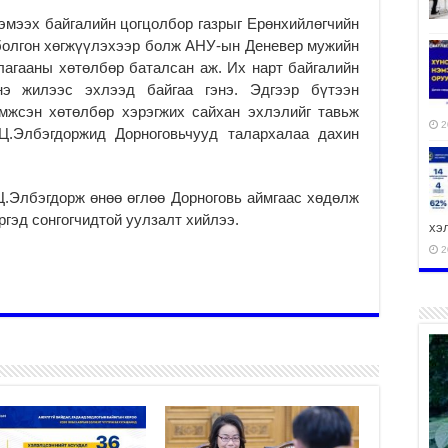
эмээх байгалийн цогцолбор газрыг Ерөнхийлөгчийн
 болгон хөгжүүлэхээр болж АНУ-ын Деневер мужийн
лагааны хөтөлбөр баталсан аж. Их нарт байгалийн
нэ жилээс эхлээд байгаа гэнэ. Эдгээр бүтээн
эмжсэн хөтөлбөр хэрэгжих сайхан эхлэлийг тавьж
2
Ц.Элбэгдоржид Дорноговьчууд талархалаа дахин
Элбэгдорж өнөө өглөө Дорноговь аймгаас хөдөлж
ргэд сонгогчидтой уулзалт хийлээ.
хэ
2
ху
аж
2