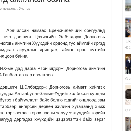
э мэдээлэл
,
Улс төр
Ардчилсан намаас Ерөнхийлөгчийн сонгуульд
нэр дэвшигч Цахиагийн Элбэгдорж Дорноговь
ши
рноговь аймгийн Хүүхдийн ордонд тус аймгийн иргэд
2
гамдсан асуудлыг ярилцаж, аймаг орон нутгийн
илцсон байна.
ИХ-ын дэд дарга Р.Гончигдорж, Дорноговь аймгийн
 А.Ганбаатар нар оролцлоо.
2
дэвшигч Ц.Элбэгдорж Дорноговь аймагт хийгдэх
 дундаа Алтанбулаг-Замын-Үүдийг холбосон хурдны
 бүтээн байгуулалт байх болно гэдгийг онцлоод зам
 тэрбээр өнгөрсөн дөрвөн жилийн хугацаанд хийж
2
ж, төр засгаас төрөх насны залуу ээжүүдийг төрийн
агууд дэргэдээ хүүхдийн цэцэрлэгтэй байх зэрэг