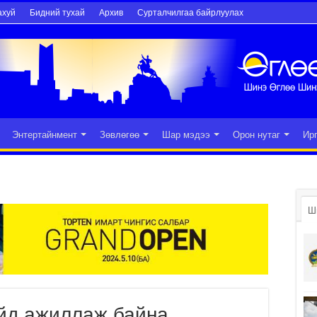
ахуй
Бидний тухай
Архив
Сурталчилгаа байрлуулах
Энтертайнмент
Зөвлөгөө
Шар мэдээ
Орон нутаг
Ир
Ш
йд ажиллаж байна