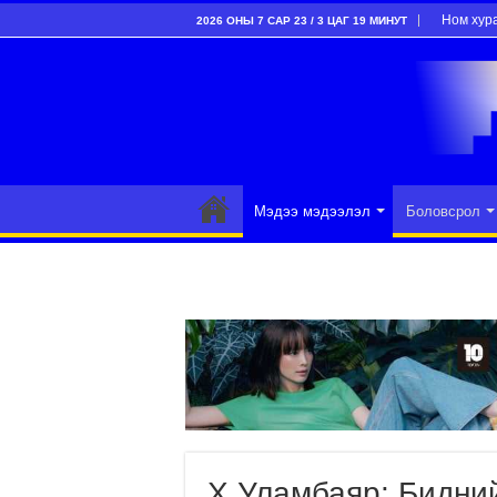
Ном хур
2026 ОНЫ 7 САР 23 / 3 ЦАГ 19 МИНУТ
Мэдээ мэдээлэл
Боловсрол
Х.Уламбаяр: Бидний