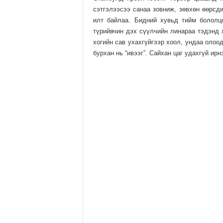
сэтгэлээсээ санаа зовниж, зөвхөн өөрсд
илт байлаа. Бидний хувьд тийм бололцо
түрийвчин дэх сүүлчийн линараа тэдэнд х
хогийн сав ухахгүйгээр хоол, ундаа олоо
бурхан нь “ивээг”. Сайхан цаг удахгүй ир