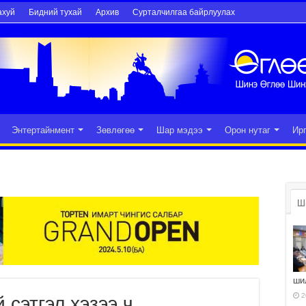
ахуй
Бидний тухай
Архив
Сурталчилгаа байрлуулах
Энтертайнмент
Зөвлөгөө
Шар мэдээ
Орон нутаг
Ир
Ш
ши
2
 сэтгэл хэзээ ч