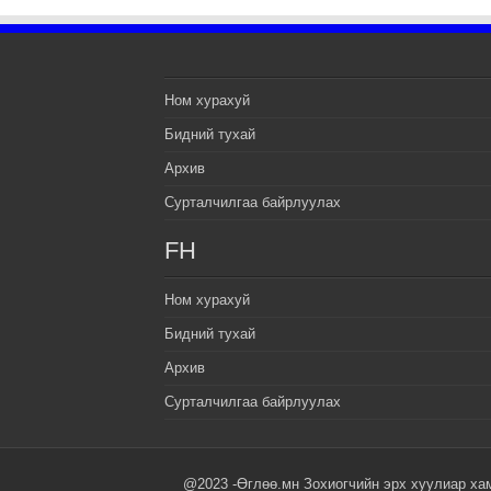
Ном хурахуй
Бидний тухай
Архив
Сурталчилгаа байрлуулах
FH
Ном хурахуй
Бидний тухай
Архив
Сурталчилгаа байрлуулах
@2023 -Өглөө.мн Зохиогчийн эрх хуулиар ха