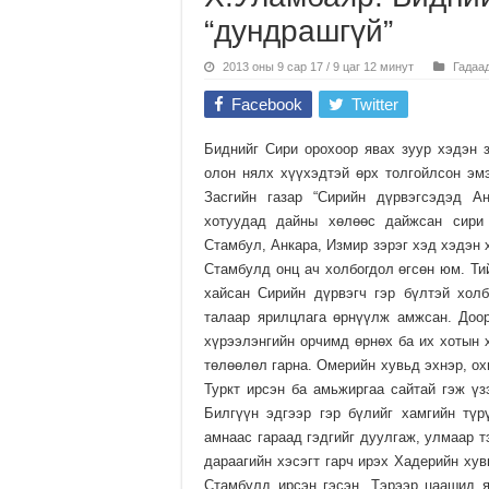
“дундрашгүй”
2013 оны 9 сар 17 / 9 цаг 12 минут
Гадаа
Facebook
Twitter
Биднийг Сири орохоор явах зуур хэдэн 
олон нялх хүүхэдтэй өрх толгойлсон эм
Засгийн газар “Сирийн дүрвэгсэдэд А
хотуудад дайны хөлөөс дайжсан сири
Стамбул, Анкара, Измир зэрэг хэд хэдэн 
Стамбулд онц ач холбогдол өгсөн юм. Ти
хайсан Сирийн дүрвэгч гэр бүлтэй холб
талаар ярилцлага өрнүүлж амжсан. Доор
хүрээлэнгийн орчимд өрнөх ба их хотын 
төлөөлөл гарна. Омерийн хувьд эхнэр, ох
Туркт ирсэн ба амьжиргаа сайтай гэж ү
Билгүүн эдгээр гэр бүлийг хамгийн түр
амнаас гараад гэдгийг дуулгаж, улмаар т
дараагийн хэсэгт гарч ирэх Хадерийн хув
Стамбулд ирсэн гэсэн. Тэрээр цаашид я