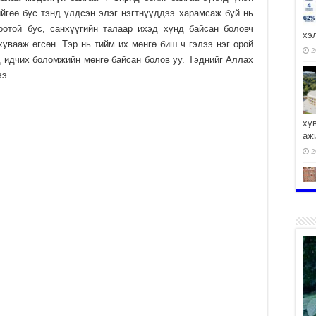
ийгөө бус тэнд үлдсэн элэг нэгтнүүддээ харамсаж буй нь
отой бус, санхүүгийн талаар ихэд хүнд байсан боловч
хэ
увааж өгсөн. Тэр нь тийм их мөнгө биш ч гэлээ нэг орой
2
д идчих боломжийн мөнгө байсан болов уу. Тэднийг Аллах
нээ…
ху
аж
2
2