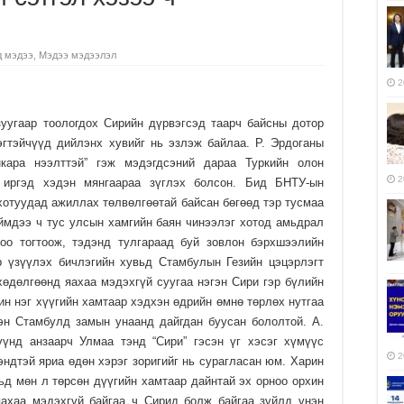
д мэдээ
,
Мэдээ мэдээлэл
2
зуугаар тоологдох Сирийн дүрвэгсэд таарч байсны дотор
эгтэйчүүд дийлэнх хувийг нь эзлэж байлаа. Р. Эрдоганы
нкара нээлттэй” гэж мэдэгдсэний дараа Туркийн олон
2
 иргэд хэдэн мянгаараа зүглэх болсон. Бид БНТУ-ын
хотуудад ажиллах төлвөлгөөтай байсан бөгөөд тэр тусмаа
ймдээ ч тус улсын хамгийн баян чинээлэг хотод амьдрал
оо тогтоож, тэдэнд тулгараад буй зовлон бэрхшээлийн
 үзүүлэх бичлэгийн хувьд Стамбулын Гезийн цэцэрлэгт
хөдөлгөөнд яахаа мэдэхгүй суугаа нэгэн Сири гэр бүлийн
ин нэг хүүгийн хамтаар хэдхэн өдрийн өмнө төрлөх нутгаа
зэн Стамбулд замын унаанд дайгдан буусан бололтой. А.
үүнд анзаарч Улмаа тэнд “Сири” гэсэн үг хэсэг хүмүүс
2
эндтэй яриа өдөн хэрэг зоригийг нь сурагласан юм. Харин
ьд мөн л төрсөн дүүгийн хамтаар дайнтай эх орноо орхин
ахаа мэдэхгүй байгаа ч Сирид болж байгаа зүйлд үнэн