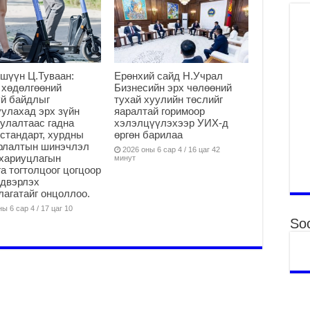
2
Б.
ор
2
шүүн Ц.Туваан:
Ерөнхий сайд Н.Учрал
НИ
 хөдөлгөөний
Бизнесийн эрх чөлөөний
АЖ
й байдлыг
тухай хуулийн төслийг
АЖ
улахад эрх зүйн
яаралтай горимоор
ХӨ
улалтаас гадна
хэлэлцүүлэхээр УИХ-д
стандарт, хурдны
өргөн барилаа
2
арлалтын шинэчлэл
2026 оны 6 сар 4 / 16 цаг 42
Ба
хариуцлагын
минут
тэ
а тогтолцоог цогцоор
ду
йдвэрлэх
яв
агатайг онцоллоо.
2
ы 6 сар 4 / 17 цаг 10
Soc
Б.
аж
уя
2
“С
да