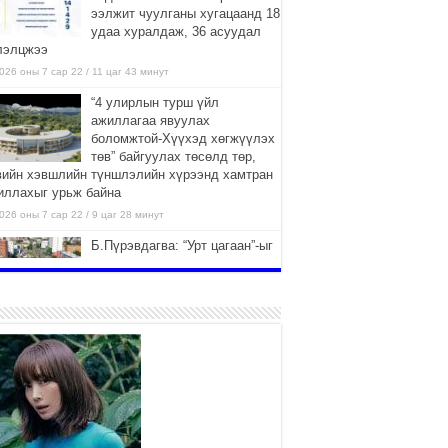
ээлжит чуулганы хугацаанд 18
удаа хуралдаж, 36 асуудал
лэлцжээ
026 оны 7 сар 22 / 11 цаг 43 минут
“4 улирлын турш үйл
ажиллагаа явуулах
боломжтой-Хүүхэд хөгжүүлэх
төв” байгуулах төсөлд төр,
вийн хэвшлийн түншлэлийн хүрээнд хамтран
иллахыг урьж байна
026 оны 7 сар 22 / 9 цаг 28 минут
Б.Пүрэвдагва: “Урт цагаан”-ыг
залуучууд чөлөөт цагаа
өнгөрүүлдэг, жуулчид зорьж
ирдэг цэг болгоно
026 оны 7 сар 21 / 16 цаг 47 минут
Тусгай замын автобус /BRT/
төслийн удирдах хорооны
ээлжит хуралдаан боллоо
2026 оны 7 сар 21 / 16 цаг 43 минут
Ерөнхий сайд Н.Учрал БНХАУ-