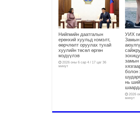
Нийгмийн даатгалын
УИХ ги
ерөнхий хуульд нэмэлт,
Замын
өөрчлөлт оруулах тухай
аюулгү
хуулийн төсөл өргөн
сайжру
мэдүүлэв
зохицу
замын 
2026 оны 6 сар 4 / 17 цаг 36
хязга
минут
болон 
шударг
нь ши
шаардл
2026 он
минут