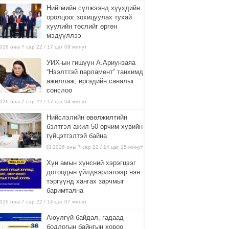
Нийгмийн сүлжээнд хүүхдийн
оролцоог зохицуулах тухай
хуулийн төслийг өргөн
мэдүүллээ
026 оны 7 сар 22 / 17 цаг 09 минут
УИХ-ын гишүүн А.Ариунзаяа
“Нээлттэй парламент” танхимд
ажиллаж, иргэдийн саналыг
сонслоо
026 оны 7 сар 22 / 17 цаг 04 минут
Нийслэлийн өвөлжилтийн
бэлтгэл ажил 50 орчим хувийн
гүйцэтгэлтэй байна
2026 оны 7 сар 22 / 14 цаг 15 минут
Хүн амын хүнсний хэрэгцээг
дотоодын үйлдвэрлэлээр нэн
тэргүүнд хангах зарчмыг
баримтална
026 оны 7 сар 22 / 14 цаг 07 минут
Аюулгүй байдал, гадаад
бодлогын байнгын хороо