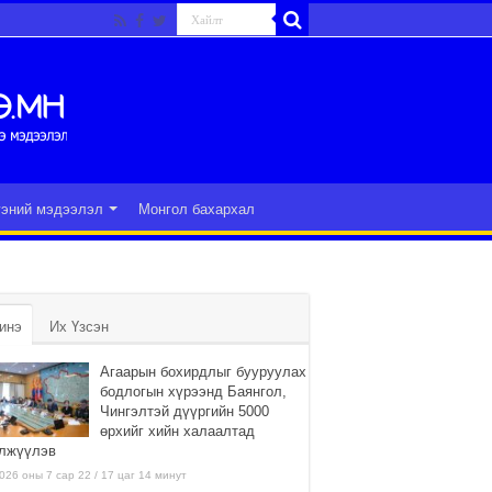
гэний мэдээлэл
Монгол бахархал
инэ
Их Үзсэн
Агаарын бохирдлыг бууруулах
бодлогын хүрээнд Баянгол,
Чингэлтэй дүүргийн 5000
өрхийг хийн халаалтад
лжүүлэв
026 оны 7 сар 22 / 17 цаг 14 минут