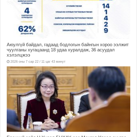
Аюулгүй байдал, гадаад бодлогын байнгын хороо ээлжит
чуулганы хугацаанд 18 удаа хуралдаж, 36 асуудал
хэлэлцжээ
2026 оны 7 сар 22 / 11 цаг 43 минут