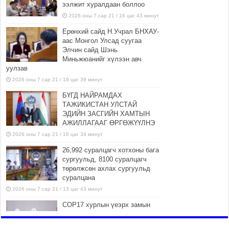
ээлжит хуралдаан боллоо
2026 оны 7 сар 21 / 16 цаг 43 минут
Ерөнхий сайд Н.Учрал БНХАУ-
аас Монгол Улсад суугаа
Элчин сайд Шэнь
Миньжюанийг хүлээн авч
уулзав
2026 оны 7 сар 21 / 16 цаг 39 минут
БҮГД НАЙРАМДАХ
ТАЖИКИСТАН УЛСТАЙ
ЭДИЙН ЗАСГИЙН ХАМТЫН
АЖИЛЛАГААГ ӨРГӨЖҮҮЛНЭ
2026 оны 7 сар 21 / 16 цаг 34 минут
26,992 суралцагч хотхоны бага
сургуульд, 8100 суралцагч
төрөлжсөн ахлах сургуульд
суралцана
2026 оны 7 сар 21 / 13 цаг 43 минут
COP17 хурлын үеэрх замын
хөдөлгөөн, нийтийн тээврийн
зохицуулалт, сургууль,