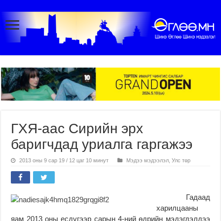
ГХЯ-аас Сирийн эрх
баригчдад уриалга гаргажээ
2013 оны 9 сар 19 / 12 цаг 10 минут
Мэдээ мэдээлэл
,
Улс төр
Гадаад
харилцааны
яам 2013 оны есдүгээр сарын 4-ний өдрийн мэдэгдэлдээ