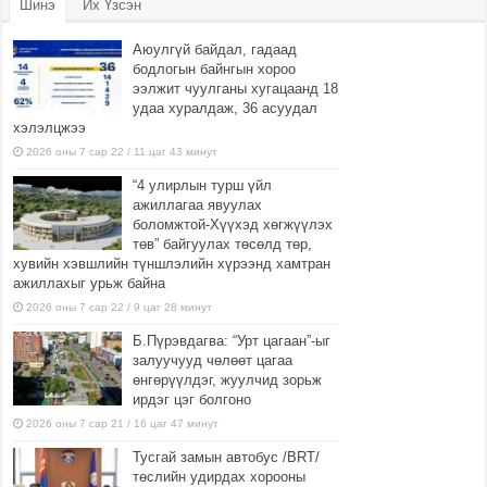
Шинэ
Их Үзсэн
Аюулгүй байдал, гадаад
бодлогын байнгын хороо
ээлжит чуулганы хугацаанд 18
удаа хуралдаж, 36 асуудал
хэлэлцжээ
2026 оны 7 сар 22 / 11 цаг 43 минут
“4 улирлын турш үйл
ажиллагаа явуулах
боломжтой-Хүүхэд хөгжүүлэх
төв” байгуулах төсөлд төр,
хувийн хэвшлийн түншлэлийн хүрээнд хамтран
ажиллахыг урьж байна
2026 оны 7 сар 22 / 9 цаг 28 минут
Б.Пүрэвдагва: “Урт цагаан”-ыг
залуучууд чөлөөт цагаа
өнгөрүүлдэг, жуулчид зорьж
ирдэг цэг болгоно
2026 оны 7 сар 21 / 16 цаг 47 минут
Тусгай замын автобус /BRT/
төслийн удирдах хорооны