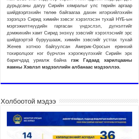
дурьдсаны дагуу Сирийн хямралыг улс төрийн аргаар
шийдвэрлэхийн төлөө байгаагаа дахин илэрхийлэхийн
зэрэгцээ Сирид химийн зэвсэг хэрэглэсэн тухай НҮБ-ын
мэргэжилтнүүдийн гаргасан үндэслэл, дүгнэлтийг
дэмжихийн хамт Сирид энэхүү зэвсгийг хэрэглэснийг эрс
шийдвэртэй буруушааж, химийн зэвсгийг устгах тухай
Женев хотноо байгуулсан Америк-Оросын ерөнхий
тохиролцоог нэг бүрчлэн хэрэгжүүлэхийг Сирийн эрх
баригчдад уриалж байна
гэж Гадаад харилцааны
яамны Хэвлэл мэдээллийн албанаас мэдээллээ.
Холбоотой мэдээ