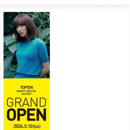
цэцэрлэг, зах, худалдааны
төвийн ажиллах хуваарийг гаргаж, иргэдэд
мэдээлэхийг үүрэг болголоо
2026 оны 7 сар 21 / 11 цаг 59 минут
Гэр бүлийн хэрэг шүүхэд
хянан шийдвэрлэх тухай
хуулиар хүүхдийн дээд ашиг
сонирхлыг нэн тэргүүнд
хангахыг баталгаажууллаа
2026 оны 7 сар 21 / 11 цаг 42 минут
Б.Пүрэвдагва: “Туул-1”
коллекторыг ашиглалтад
оруулж байж бид гэр
хорооллыг барилгажуулна
2026 оны 7 сар 21 / 10 цаг 15 минут
НИЙСЛЭЛ, АЙМГИЙН УДИРДЛАГУУДЫН
АЖЛЫГ ХҮНД СУРТЛЫГ БУУРУУЛЖ, ИРГЭД,
АЖ АХУЙН НЭГЖИЙН АЧААГ ХЭРХЭН
ХӨНГӨЛСНӨӨР ДҮГНЭНЭ
2026 оны 7 сар 21 / 10 цаг 09 минут
Байнгын хорооны дарга М.Мандхай Цөлжилттэй