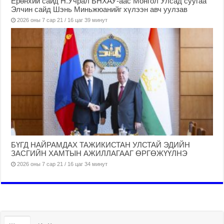
Ерөнхий сайд Н.Учрал БНХАУ-аас Монгол Улсад суугаа
Элчин сайд Шэнь Миньжюанийг хүлээн авч уулзав
2026 оны 7 сар 21 / 16 цаг 39 минут
БҮГД НАЙРАМДАХ ТАЖИКИСТАН УЛСТАЙ ЭДИЙН
ЗАСГИЙН ХАМТЫН АЖИЛЛАГААГ ӨРГӨЖҮҮЛНЭ
2026 оны 7 сар 21 / 16 цаг 34 минут