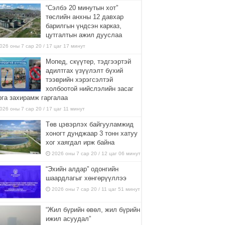
“Сэлбэ 20 минутын хот”
төслийн анхны 12 давхар
барилгын үндсэн карказ,
цутгалтын ажил дууслаа
026 оны 7 сар 20 / 17 цаг 17 минут
Мопед, скүүтер, тэдгээртэй
адилтгах үзүүлэлт бүхий
тээврийн хэрэгсэлтэй
холбоотой нийслэлийн засаг
рга захирамж гаргалаа
026 оны 7 сар 20 / 17 цаг 11 минут
Төв цэвэрлэх байгууламжид
хоногт дунджаар 3 тонн хатуу
хог хаягдал ирж байна
2026 оны 7 сар 20 / 12 цаг 06 минут
“Эхийн алдар” одонгийн
шаардлагыг хөнгөрүүллээ
2026 оны 7 сар 20 / 11 цаг 51 минут
“Жил бүрийн өвөл, жил бүрийн
ижил асуудал”