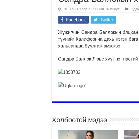
2013 оны 9 сар 21 / 17 цаг 16 минут
Одды
Facebook
Twitter
Жүжигчин Сандра Баллокын бяцхан 
түүнийг Калифорниа дахь нэгэн бага
хальсандаа буулгаж амжжээ.
Сандра Баллок Люьс хүүг нэг настай 
Холбоотой мэдээ