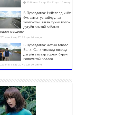
2026 оны 7 сар 20 / 11 цаг 16 минут
Б.Пүрэвдагва: Нийслэлд хийх
бүх замыг ус зайлуулах
хоолойтой, явган хүний болон
дугуйн замтай байлгах
андарт мөрдөнө
026 оны 7 сар 20 / 9 цаг 24 минут
Б.Пүрэвдагва: Хотын төвөөс
Бэлх, Сэлх чиглэлд явахад
дугуйн замаар зорчих бүрэн
боломжтой боллоо
026 оны 7 сар 20 / 9 цаг 20 минут
Хан-Уул дүүрэг, Чингисийн
өргөн чөлөөний ус зайлуулах
шугам хоолойн ажил 80
хувьтай үргэлжилж байна
026 оны 7 сар 20 / 9 цаг 14 минут
Усархаг аадар бороо орж
байгаа тул аюулгүй байдлаа
хангаж, үер усны аюулаас
сэрэмжлэхийг нийслэлийн