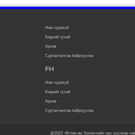
Ном хурахуй
Бидний тухай
Архив
Сурталчилгаа байрлуулах
FH
Ном хурахуй
Бидний тухай
Архив
Сурталчилгаа байрлуулах
@2023 -Өглөө.мн Зохиогчийн эрх хуулиар ха