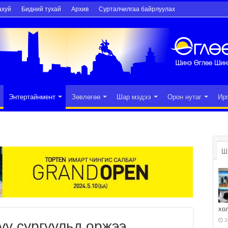
ахуй
Бидний тухай
Архив
Сурталчилгаа байрлуулах
Энтертайнмент
Зөвлөгөө
Шар мэдээ
Орон нутаг
Ир
Ш
хо
2
үү сургуульд оржээ