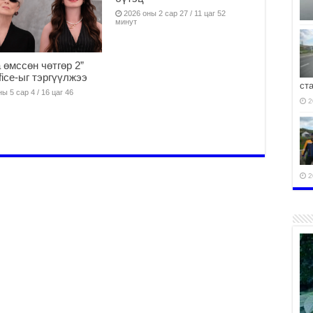
2026 оны 2 сар 27 / 11 цаг 52
минут
 өмссөн чөтгөр 2”
fice-ыг тэргүүлжээ
ст
ы 5 сар 4 / 16 цаг 46
2
2
2