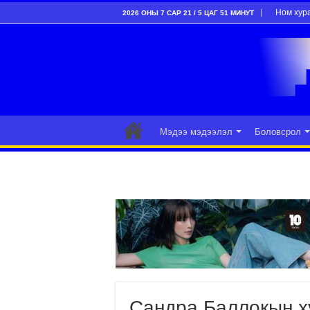
Ном хур
2026 ОНЫ 7 САР 21 / 5 ЦАГ 51 МИНУТ
Мэдээ мэдээлэл
Боловсрол
Сандра Баллокын х