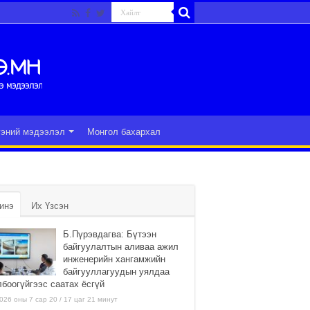
гэний мэдээлэл
Монгол бахархал
инэ
Их Үзсэн
Б.Пүрэвдагва: Бүтээн
байгуулалтын аливаа ажил
инженерийн хангамжийн
байгууллагуудын уялдаа
лбоогүйгээс саатах ёсгүй
026 оны 7 сар 20 / 17 цаг 21 минут