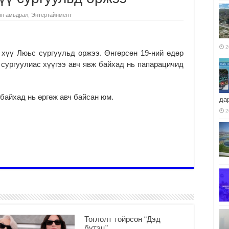
н амьдрал
,
Энтертайнмент
2
хүү Люьс сургуульд оржээ. Өнгөрсөн 19-ний өдөр
 сургуулиас хүүгээ авч явж байхад нь папарацичид
байхад нь өргөж авч байсан юм.
да
2
Тоглолт тойрсон “Дэд
бүтэц”