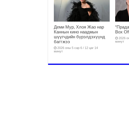
Деми Мур, Хлоя Жао нар
“Прада
Каннын кино наадмын
Box Of
шүүгчдийн бүрэлдэхүүнд
2026 он
багтжээ
минут
2026 оны 5 сар 6 / 12 цаг 14
минут