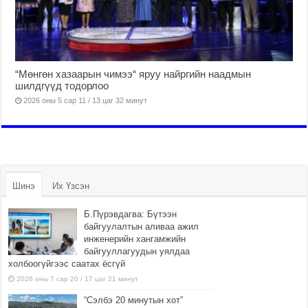
“Мөнгөн хазаарын чимээ“ яруу найргийн наадмын
шилдгүүд тодорлоо
2026 оны 5 сар 11 / 13 цаг 32 минут
Шинэ
Их Үзсэн
Б.Пүрэвдагва: Бүтээн
байгуулалтын аливаа ажил
инженерийн хангамжийн
байгууллагуудын уялдаа
холбоогүйгээс саатах ёсгүй
2026 оны 7 сар 20 / 17 цаг 21 минут
“Сэлбэ 20 минутын хот”