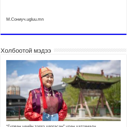
М.Сониуч.ugluu.mn
Холбоотой мэдээ
“Гурван үеийн торго хяргасан” уран хатгамалч