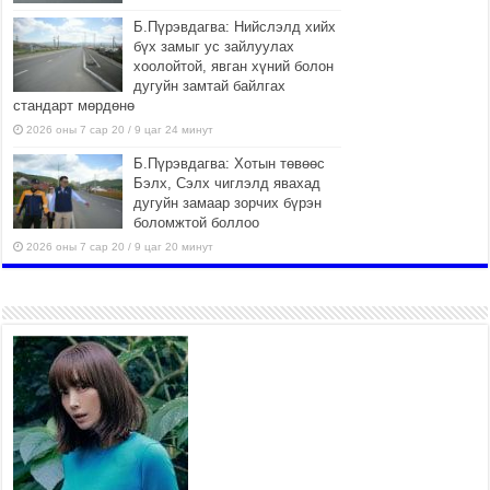
Б.Пүрэвдагва: Нийслэлд хийх
бүх замыг ус зайлуулах
хоолойтой, явган хүний болон
дугуйн замтай байлгах
стандарт мөрдөнө
2026 оны 7 сар 20 / 9 цаг 24 минут
Б.Пүрэвдагва: Хотын төвөөс
Бэлх, Сэлх чиглэлд явахад
дугуйн замаар зорчих бүрэн
боломжтой боллоо
2026 оны 7 сар 20 / 9 цаг 20 минут
Хан-Уул дүүрэг, Чингисийн
өргөн чөлөөний ус зайлуулах
шугам хоолойн ажил 80
хувьтай үргэлжилж байна
2026 оны 7 сар 20 / 9 цаг 14 минут
Усархаг аадар бороо орж
байгаа тул аюулгүй байдлаа
хангаж, үер усны аюулаас
сэрэмжлэхийг нийслэлийн
Онцгой байдлын газраас анхааруулж байна