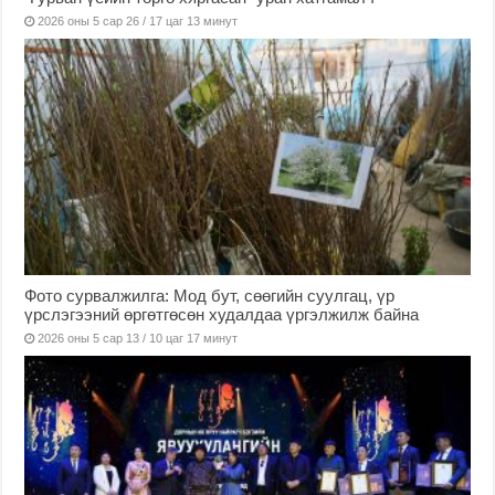
2026 оны 5 сар 26 / 17 цаг 13 минут
Фото сурвалжилга: Мод бут, сөөгийн суулгац, үр
үрслэгээний өргөтгөсөн худалдаа үргэлжилж байна
2026 оны 5 сар 13 / 10 цаг 17 минут