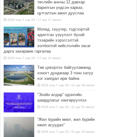
төслийн анхны 12 давхар
барилгын үндсэн карказ,
цутгалтын ажил дууслаа
2026 оны 7 сар 20 / 17 цаг 17 минут
Мопед, скүүтер, тэдгээртэй
адилтгах үзүүлэлт бүхий
тээврийн хэрэгсэлтэй
холбоотой нийслэлийн засаг
дарга захирамж гаргалаа
2026 оны 7 сар 20 / 17 цаг 11 минут
Төв цэвэрлэх байгууламжид
хоногт дунджаар 3 тонн хатуу
хог хаягдал ирж байна
2026 оны 7 сар 20 / 12 цаг 06 минут
“Эхийн алдар” одонгийн
шаардлагыг хөнгөрүүллээ
2026 оны 7 сар 20 / 11 цаг 51 минут
“Жил бүрийн өвөл, жил бүрийн
ижил асуудал”
2026 оны 7 сар 20 / 11 цаг 16 минут