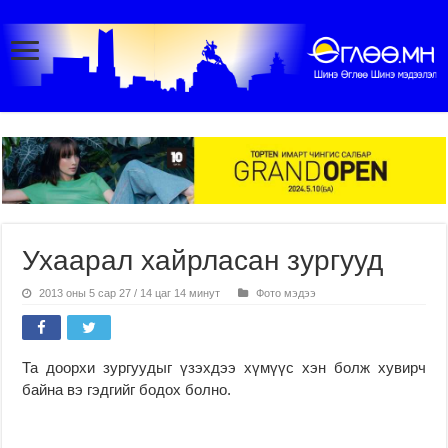
Ухаарал хайрласан зургууд
2013 оны 5 сар 27 / 14 цаг 14 минут
Фото мэдээ
Та доорхи зургуудыг үзэхдээ хүмүүс хэн болж хувирч
байна вэ гэдгийг бодох болно.