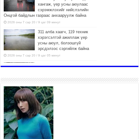
хангаж, үер усны аюулаас
сэрэмжлэхийг нийслэлийн
Онцгой байдлын газраас анхааруулж байна
2026 оны 7 сар 20 / 9 цаг 09 минут
311 алба хаагч, 119 техник
хэрэгсэлтэй ажиллаж үер
усны аюул, болзошгүй
эрсдэлээс сэргийлж байна
2026 оны 7 сар 20 / 9 цаг 05 минут
Аяллаа зөв төлөвлөхийг
иргэдэд зөвлөж байна
2026 оны 7 сар 16 / 11 цаг 50 минут
Үер усны болзошгүй аюулаас
сэргийлж, холбогдох
байгууллагууд өндөржүүлсэн
бэлэн байдалд ажиллаж байна
2026 оны 7 сар 15 / 13 цаг 06 минут
Монгол адууны үнэ цэнийг
дэлхийд сурталчлах “Дэлхийн
адууны өдөр”-т 15000 морьтон