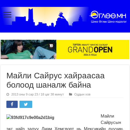
Майли Сайрус хайраасаа
болоод шаналж байна
2013 оны 9 сар 23 / 18 цаг 38 минут
Оддын хов
Майли
Сайрусын
экс найз залуу Лиам Хемсворт нь Мексикийн дуучин,