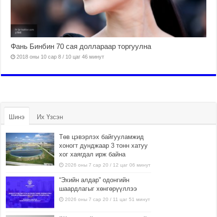
Фань Бинбин 70 сая доллараар торгуулна
2018 оны 10 сар 8 / 10 цаг 46 минут
Шинэ
Их Үзсэн
Төв цэвэрлэх байгууламжид
хоногт дунджаар 3 тонн хатуу
хог хаягдал ирж байна
2026 оны 7 сар 20 / 12 цаг 06 минут
“Эхийн алдар” одонгийн
шаардлагыг хөнгөрүүллээ
2026 оны 7 сар 20 / 11 цаг 51 минут