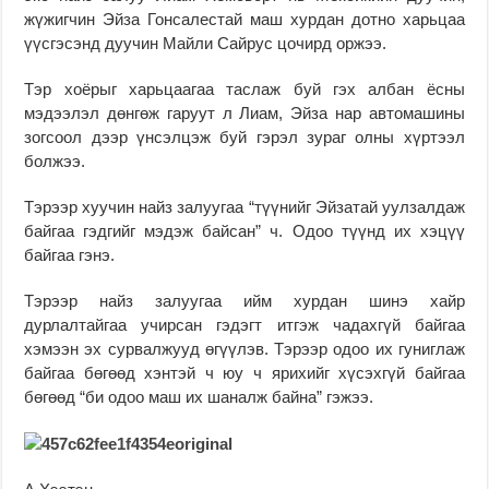
жүжигчин Эйза Гонсалестай маш хурдан дотно харьцаа
үүсгэсэнд дуучин Майли Сайрус цочирд оржээ.
Тэр хоёрыг харьцаагаа таслаж буй гэх албан ёсны
мэдээлэл дөнгөж гаруут л Лиам, Эйза нар автомашины
зогсоол дээр үнсэлцэж буй гэрэл зураг олны хүртээл
болжээ.
Тэрээр хуучин найз залуугаа “түүнийг Эйзатай уулзалдаж
байгаа гэдгийг мэдэж байсан” ч. Одоо түүнд их хэцүү
байгаа гэнэ.
Тэрээр найз залуугаа ийм хурдан шинэ хайр
дурлалтайгаа учирсан гэдэгт итгэж чадахгүй байгаа
хэмээн эх сурвалжууд өгүүлэв. Тэрээр одоо их гуниглаж
байгаа бөгөөд хэнтэй ч юу ч ярихийг хүсэхгүй байгаа
бөгөөд “би одоо маш их шаналж байна” гэжээ.