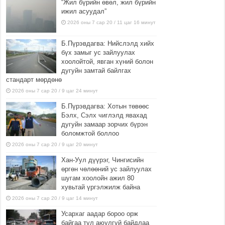
“Жил бүрийн өвөл, жил бүрийн
ижил асуудал”
2026 оны 7 сар 20 / 11 цаг 16 минут
Б.Пүрэвдагва: Нийслэлд хийх
бүх замыг ус зайлуулах
хоолойтой, явган хүний болон
дугуйн замтай байлгах
стандарт мөрдөнө
2026 оны 7 сар 20 / 9 цаг 24 минут
Б.Пүрэвдагва: Хотын төвөөс
Бэлх, Сэлх чиглэлд явахад
дугуйн замаар зорчих бүрэн
боломжтой боллоо
2026 оны 7 сар 20 / 9 цаг 20 минут
Хан-Уул дүүрэг, Чингисийн
өргөн чөлөөний ус зайлуулах
шугам хоолойн ажил 80
хувьтай үргэлжилж байна
2026 оны 7 сар 20 / 9 цаг 14 минут
Усархаг аадар бороо орж
байгаа тул аюулгүй байдлаа