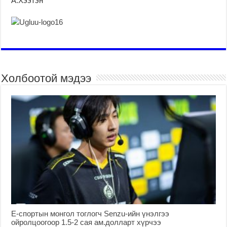
А.Хээтэн
Холбоотой мэдээ
Е-спортын монгол тоглогч Senzu-ийн үнэлгээ
ойролцоогоор 1.5-2 сая ам.долларт хүрчээ