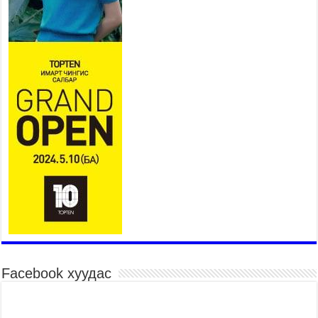
оролцож байна
2026 оны 7 сар 15 / 11 цаг 51 минут
Шагайн харвааны насанд хүрэгчдийн багийн
төрөлд 106 багийн 848 харваач өрсөлдөж,
шилдгүүд шалгарав
2026 оны 7 сар 15 / 11 цаг 45 минут
Үндэсний их баяр наадмын сур харвааны
шагналыг нийслэлийн Засаг дарга бөгөөд
Улаанбаатар хотын Захирагч Б.Пүрэвдагва
гардууллаа
2026 оны 7 сар 15 / 11 цаг 41 минут
Нийслэлийн Эрүүл мэндийн газраас 45 баг
иргэдэд тусламж, үйлчилгээ үзүүлж байна
2026 оны 7 сар 15 / 11 цаг 30 минут
Хүчит бөхийн барилдааны тавын даваа
үргэлжилж байна
2026 оны 7 сар 15 / 11 цаг 26 минут
Facebook хуудас
Төв цэнгэлдэх орчмын цэвэрлэгээ, үйлчилгээнд
161 ажилтан, 27 техниктэй ажиллаж байна
2026 оны 7 сар 15 / 11 цаг 22 минут