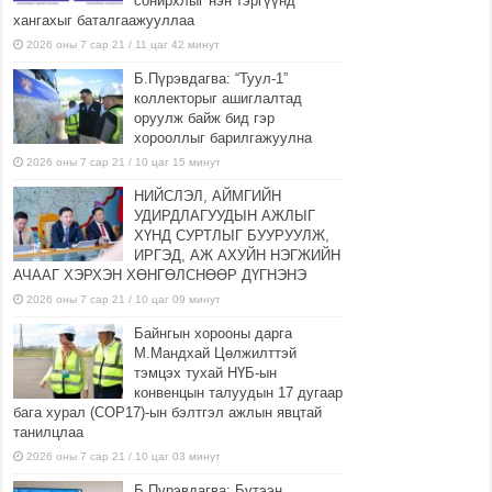
сонирхлыг нэн тэргүүнд
хангахыг баталгаажууллаа
2026 оны 7 сар 21 / 11 цаг 42 минут
Б.Пүрэвдагва: “Туул-1”
коллекторыг ашиглалтад
оруулж байж бид гэр
хорооллыг барилгажуулна
2026 оны 7 сар 21 / 10 цаг 15 минут
НИЙСЛЭЛ, АЙМГИЙН
УДИРДЛАГУУДЫН АЖЛЫГ
ХҮНД СУРТЛЫГ БУУРУУЛЖ,
ИРГЭД, АЖ АХУЙН НЭГЖИЙН
АЧААГ ХЭРХЭН ХӨНГӨЛСНӨӨР ДҮГНЭНЭ
2026 оны 7 сар 21 / 10 цаг 09 минут
Байнгын хорооны дарга
М.Мандхай Цөлжилттэй
тэмцэх тухай НҮБ-ын
конвенцын талуудын 17 дугаар
бага хурал (СОР17)-ын бэлтгэл ажлын явцтай
танилцлаа
2026 оны 7 сар 21 / 10 цаг 03 минут
Б.Пүрэвдагва: Бүтээн