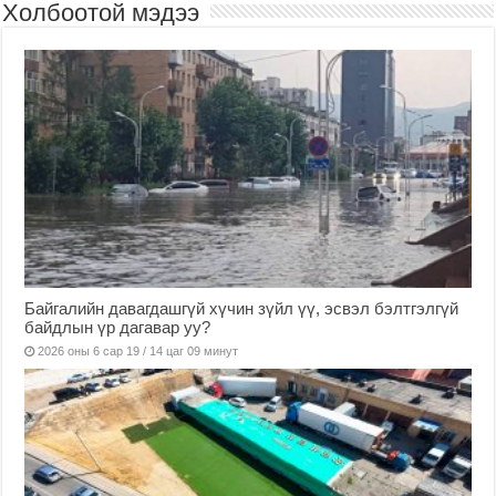
Холбоотой мэдээ
Байгалийн давагдашгүй хүчин зүйл үү, эсвэл бэлтгэлгүй
байдлын үр дагавар уу?
2026 оны 6 сар 19 / 14 цаг 09 минут