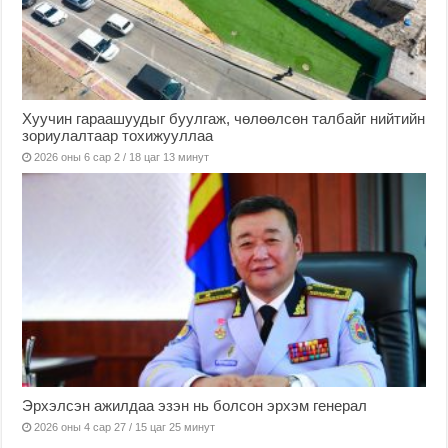
Хуучин гараашуудыг буулгаж, чөлөөлсөн талбайг нийтийн
зориулалтаар тохижууллаа
2026 оны 6 сар 2 / 18 цаг 13 минут
Эрхэлсэн ажилдаа эзэн нь болсон эрхэм генерал
2026 оны 4 сар 27 / 15 цаг 25 минут