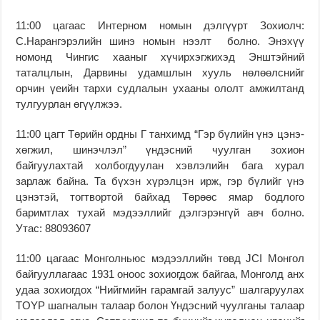
11:00 цагаас Интерном номын дэлгүүрт Зохиолч:
С.Нарангэрэлийн шинэ номын нээлт болно. Энэхүү
номонд Чингис хааныг хүчирхэгжихэд Энштэйний
таталцлын, Дарвины удамшлын хууль нөлөөлснийг
орчин үеийн тархи судлалын ухааны ололт амжилтанд
тулгуурлан өгүүлжээ.
11:00 цагт Төрийн ордны Г танхимд “Гэр бүлийн үнэ цэнэ-
хөгжил, шинэчлэл” үндэсний чуулган зохион
байгуулахтай холбогдуулан хэвлэлийн бага хурал
зарлаж байна. Та бүхэн хүрэлцэн ирж, гэр бүлийг үнэ
цэнэтэй, тогтвортой байхад Төрөөс ямар бодлого
баримтлах тухай мэдээллийг дэлгэрэнгүй авч болно.
Утас: 88093607
11:00 цагаас Монголньюс мэдээллийн төвд JCI Монгол
байгууллагаас 1931 оноос зохиогдож байгаа, Монголд анх
удаа зохиогдох “Нийгмийн гарамгай залуус” шалгаруулах
TOYP шагналын талаар болон Үндэсний чуулганы талаар