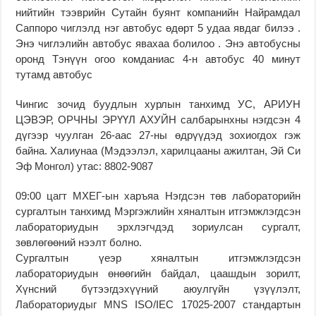
нийтийн тээврийн Сутайн буянт компанийн Найрамдал
Саппоро чиглэлд нэг автобус өдөрт 5 удаа явдаг билээ .
Энэ чиглэлийн автобус явахаа болилоо . Энэ автобусны
оронд Тэнүүн огоо комданиас 4-н автобус 40 минут
тутамд автобус
Чингис зочид буудлын хурлын танхимд УС, АРИУН
ЦЭВЭР, ОРЧНЫ ЭРҮҮЛ АХУЙН салбарынхны нэгдсэн 4
дүгээр чуулган 26-аас 27-ны өдрүүдэд зохиогдох гэж
байна. Халиунаа (Мэдээлэл, харилцааны ажилтан, Эй Си
Эф Монгол) утас: 8802-9087
09:00 цагт МХЕГ-ын харъяа Нэгдсэн төв лабораторийн
сургалтын танхимд Мэргэжлийн хяналтын итгэмжлэгдсэн
лабораториудын эрхлэгчдэд зориулсан сургалт,
зөвлөгөөний нээлт болно.
Сургалтын үеэр хяналтын итгэмжлэгдсэн
лабораториудын өнөөгийн байдал, цаашдын зорилт,
Хүнсний бүтээгдэхүүний аюулгүйн үзүүлэлт,
Лабораториудыг MNS ISO/IEC 17025-2007 стандартын