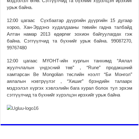
мэдээлэл өгнө. Сэтгүүлчид та бүхнийг хүрэлцэн ирэхийг
урьж байна.
12:00 цагаас Сүхбаатар дүүргийн дүүргийн 15 дугаар
хороо, Хан-Эрдэнэ худалдааны төвийн гадна талбайд
Алтан намар 2013 өдөрлөг зохион байгуулагдах гэж
байна. Сэтгүүлчид та бүхнийг урьж байна. 99087270,
99767480
12:00 цагаас МҮОНТ-ийн хурлын танхимд “Аялал
жуулчлалын үндэсний төв” , “Rune” продакшний
хамтарсан Be Mongolian төслийн нээлт “Би Монгол”
аялалын нэвтрүүлэг , “Хишиг” брэндийн талаарх
мэдээлэл хүргэх хэвлэлийн бага хурал болох тул эрхэм
сэтгүүлчид та бүхнийг хүрэлцэн ирэхийг урьж байна