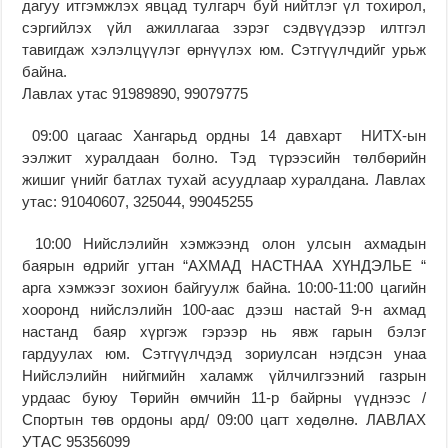
дагуу итгэмжлэх явцад тулгарч буй нийтлэг үл тохирол,
сэргийлэх үйл ажиллагаа зэрэг сэдвүүдээр илтгэл
тавигдаж хэлэлцүүлэг өрнүүлэх юм. Сэтгүүлчдийг урьж
байна.
Лавлах утас 91989890, 99079775
09:00 цагаас Хангарьд ордны 14 давхарт НИТХ-ын
ээлжит хуралдаан болно. Тэд түрээсийн төлбөрийн
жишиг үнийг батлах тухай асуудлаар хуралдана. Лавлах
утас: 91040607, 325044, 99045255
10:00 Нийслэлийн хэмжээнд олон улсын ахмадын
баярын өдрийг угтан “АХМАД НАСТНАА ХҮНДЭЛЬЕ “
арга хэмжээг зохион байгуулж байна. 10:00-11:00 цагийн
хооронд нийслэлийн 100-аас дээш настай 9-н ахмад
настанд баяр хүргэж гэрээр нь явж гарын бэлэг
гардуулах юм. Сэтгүүлчдэд зориулсан нэгдсэн унаа
Нийслэлийн нийгмийн халамж үйлчилгээний газрын
урдаас буюу Төрийн өмчийн 11-р байрны үүднээс /
Спортын төв ордоны ард/ 09:00 цагт хөдөлнө. ЛАВЛАХ
УТАС 95356099