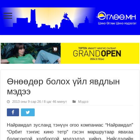
Өнөөдөр болох үйл явдлын
мэдээ
2013 оны 9 сар 26 / 8 цаг 46 минут
Мэдээ
Найрамдал зусланд тэнүүн огоо компаниас “Найрамдал”
“Орбит тэнгис кино тетр” гэсэн маршрутаар явахаа
болисонтой холбоотой мэдээлэл хийнэ. Нийслэлийн