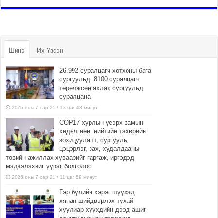
Шинэ
Их Үзсэн
26,992 суралцагч хотхоны бага
сургуульд, 8100 суралцагч
төрөлжсөн ахлах сургуульд
суралцана
2026 оны 7 сар 21 / 13 цаг 43 минут
COP17 хурлын үеэрх замын
хөдөлгөөн, нийтийн тээврийн
зохицуулалт, сургууль,
цэцэрлэг, зах, худалдааны
төвийн ажиллах хуваарийг гаргаж, иргэдэд
мэдээлэхийг үүрэг болголоо
2026 оны 7 сар 21 / 11 цаг 59 минут
Гэр бүлийн хэрэг шүүхэд
хянан шийдвэрлэх тухай
хуулиар хүүхдийн дээд ашиг