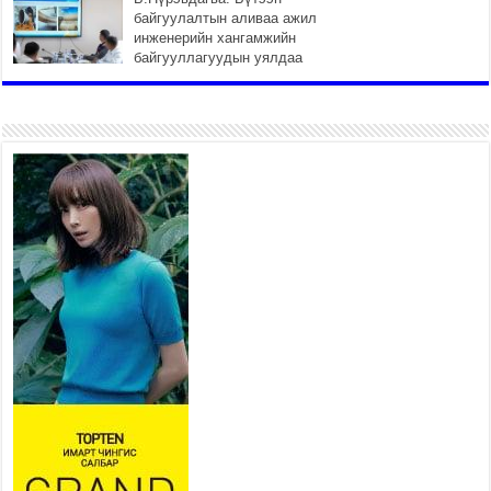
байгуулалтын аливаа ажил
инженерийн хангамжийн
байгууллагуудын уялдаа
холбоогүйгээс саатах ёсгүй
2026 оны 7 сар 20 / 17 цаг 21 минут
“Сэлбэ 20 минутын хот” төслийн анхны 12
давхар барилгын үндсэн карказ, цутгалтын ажил
дууслаа
2026 оны 7 сар 20 / 17 цаг 17 минут
Мопед, скүүтер, тэдгээртэй адилтгах үзүүлэлт
бүхий тээврийн хэрэгсэлтэй холбоотой
нийслэлийн засаг дарга захирамж гаргалаа
2026 оны 7 сар 20 / 17 цаг 11 минут
Төв цэвэрлэх байгууламжид хоногт дунджаар 3
тонн хатуу хог хаягдал ирж байна
2026 оны 7 сар 20 / 12 цаг 06 минут
“Эхийн алдар” одонгийн шаардлагыг
хөнгөрүүллээ
2026 оны 7 сар 20 / 11 цаг 51 минут
“Жил бүрийн өвөл, жил бүрийн ижил асуудал”