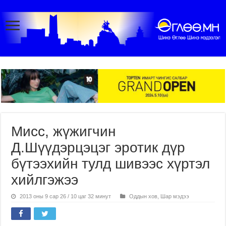
Мисс, жүжигчин
Д.Шүүдэрцэцэг эротик дүр
бүтээхийн тулд шивээс хүртэл
хийлгэжээ
2013 оны 9 сар 26 / 10 цаг 32 минут
Оддын хов
,
Шар мэдээ