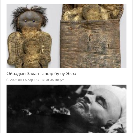
Ойрадын Заяач тэнгэр буюу Эзээ
2026 оны 5 сар 13 / 13 цаг 35 минут