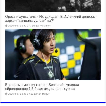
Оросын хувьсгалын Их удирдагч В.И.Лениний цогцосыг
хэрхэн “заншаншуулсан” вэ?”
2026 оны 1 сар 27 / 16 цаг 40 минут
Е-спортын монгол тоглогч Senzu-ийн үнэлгээ
ойролцоогоор 1.5-2 сая ам.долларт хүрчээ
2026 оны 1 сар 9 / 10 цаг 24 минут