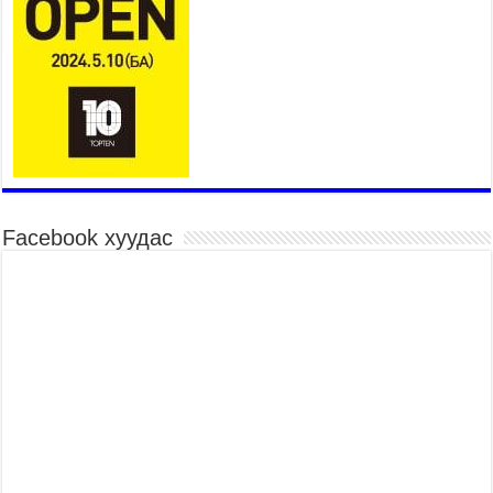
Улаанбаатар хотын Захирагч Б.Пүрэвдагва
гардууллаа
2026 оны 7 сар 15 / 11 цаг 41 минут
Нийслэлийн Эрүүл мэндийн газраас 45 баг
иргэдэд тусламж, үйлчилгээ үзүүлж байна
2026 оны 7 сар 15 / 11 цаг 30 минут
Хүчит бөхийн барилдааны тавын даваа
үргэлжилж байна
2026 оны 7 сар 15 / 11 цаг 26 минут
Facebook хуудас
Төв цэнгэлдэх орчмын цэвэрлэгээ, үйлчилгээнд
161 ажилтан, 27 техниктэй ажиллаж байна
2026 оны 7 сар 15 / 11 цаг 22 минут
Наадмын амралтын өдрүүдэд нийслэлийн эрүүл
мэндийн байгууллагууд дараах хуваарийн дагуу
ажиллана
2026 оны 7 сар 15 / 11 цаг 18 минут
Үндэсний их баяр наадам эхэллээ
2026 оны 7 сар 15 / 11 цаг 14 минут
Үер усны аюулаас сэргийлж, нийслэлийн Онцгой