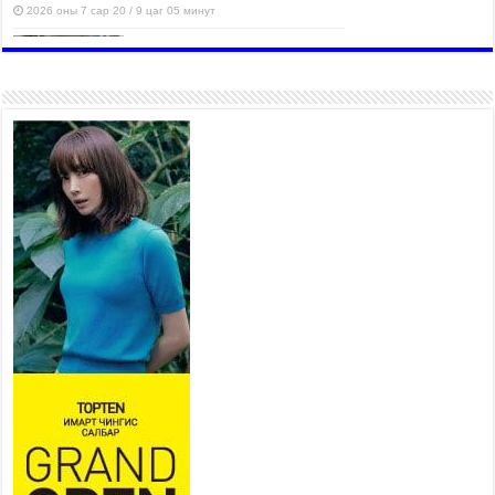
2026 оны 7 сар 20 / 9 цаг 05 минут
Аяллаа зөв төлөвлөхийг
иргэдэд зөвлөж байна
2026 оны 7 сар 16 / 11 цаг 50 минут
Үер усны болзошгүй аюулаас
сэргийлж, холбогдох
байгууллагууд өндөржүүлсэн
бэлэн байдалд ажиллаж байна
2026 оны 7 сар 15 / 13 цаг 06 минут
Монгол адууны үнэ цэнийг
дэлхийд сурталчлах “Дэлхийн
адууны өдөр”-т 15000 морьтон
оролцож байна
2026 оны 7 сар 15 / 11 цаг 51 минут
Шагайн харвааны насанд хүрэгчдийн багийн
төрөлд 106 багийн 848 харваач өрсөлдөж,
шилдгүүд шалгарав
2026 оны 7 сар 15 / 11 цаг 45 минут
Үндэсний их баяр наадмын сур харвааны
шагналыг нийслэлийн Засаг дарга бөгөөд