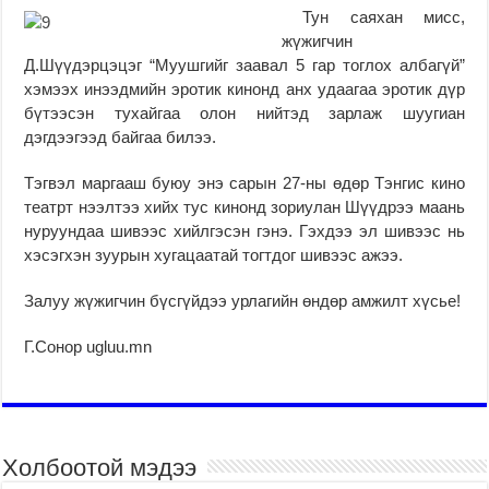
Тун саяхан мисс,
жүжигчин
Д.Шүүдэрцэцэг “Муушгийг заавал 5 гар тоглох албагүй”
хэмээх инээдмийн эротик кинонд анх удаагаа эротик дүр
бүтээсэн тухайгаа олон нийтэд зарлаж шуугиан
дэгдээгээд байгаа билээ.
Тэгвэл маргааш буюу энэ сарын 27-ны өдөр Тэнгис кино
театрт нээлтээ хийх тус кинонд зориулан Шүүдрээ маань
нуруундаа шивээс хийлгэсэн гэнэ. Гэхдээ эл шивээс нь
хэсэгхэн зуурын хугацаатай тогтдог шивээс ажээ.
Залуу жүжигчин бүсгүйдээ урлагийн өндөр амжилт хүсье!
Г.Сонор ugluu.mn
Холбоотой мэдээ