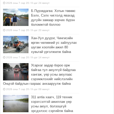
2026 оны 7 сар 20 / 9 цаг 24 минут
Б.Пүрэвдагва: Хотын төвөөс
Бэлх, Сэлх чиглэлд явахад
дугуйн замаар зорчих бүрэн
боломжтой боллоо
2026 оны 7 сар 20 / 9 цаг 20 минут
Хан-Уул дүүрэг, Чингисийн
өргөн чөлөөний ус зайлуулах
шугам хоолойн ажил 80
хувьтай үргэлжилж байна
2026 оны 7 сар 20 / 9 цаг 14 минут
Усархаг аадар бороо орж
байгаа тул аюулгүй байдлаа
хангаж, үер усны аюулаас
сэрэмжлэхийг нийслэлийн
Онцгой байдлын газраас анхааруулж байна
2026 оны 7 сар 20 / 9 цаг 09 минут
311 алба хаагч, 119 техник
хэрэгсэлтэй ажиллаж үер
усны аюул, болзошгүй
эрсдэлээс сэргийлж байна