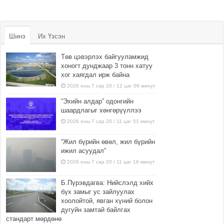
Шинэ
Их Үзсэн
Төв цэвэрлэх байгууламжид
хоногт дунджаар 3 тонн хатуу
хог хаягдал ирж байна
2026 оны 7 сар 20 / 12 цаг 06 минут
“Эхийн алдар” одонгийн
шаардлагыг хөнгөрүүллээ
2026 оны 7 сар 20 / 11 цаг 51 минут
“Жил бүрийн өвөл, жил бүрийн
ижил асуудал”
2026 оны 7 сар 20 / 11 цаг 16 минут
Б.Пүрэвдагва: Нийслэлд хийх
бүх замыг ус зайлуулах
хоолойтой, явган хүний болон
дугуйн замтай байлгах
стандарт мөрдөнө