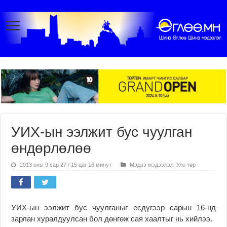
УИХ-ын ээлжит бус чуулган
өндөрлөлөө
2013 оны 9 сар 27 / 15 цаг 16 минут
Мэдээ мэдээлэл
,
Улс төр
УИХ-ын ээлжит бус чуулганыг есдүгээр сарын 16-нд
зарлан хуралдуулсан бол дөнгөж сая хаалтыг нь хийлээ.