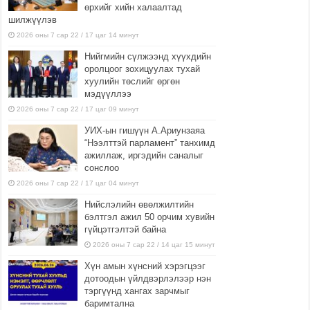
өрхийг хийн халаалтад
шилжүүлэв
2026 оны 7 сар 22 / 17 цаг 14 минут
Нийгмийн сүлжээнд хүүхдийн
оролцоог зохицуулах тухай
хуулийн төслийг өргөн
мэдүүллээ
2026 оны 7 сар 22 / 17 цаг 09 минут
УИХ-ын гишүүн А.Ариунзаяа
“Нээлттэй парламент” танхимд
ажиллаж, иргэдийн саналыг
сонслоо
2026 оны 7 сар 22 / 17 цаг 04 минут
Нийслэлийн өвөлжилтийн
бэлтгэл ажил 50 орчим хувийн
гүйцэтгэлтэй байна
2026 оны 7 сар 22 / 14 цаг 15 минут
Хүн амын хүнсний хэрэгцээг
дотоодын үйлдвэрлэлээр нэн
тэргүүнд хангах зарчмыг
баримтална