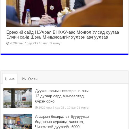
Ерөнхий сайд Н.Учрал БНХАУ-аас Монгол Улсад суугаа
Элчин сайд Шэнь Миньжюанийг хүлээн авч уулзав
2026 оны 7 сар 21 / 16 цаг 39 минут
Шинэ
Их Үзсэн
Дүүжин замын тээвэр энэ оны
12 дугаар сард ашиглалтад
бүрэн орно
2026 оны 7 сар 23 / 10 цаг 21 минут
Агаарын бохирдлыг бууруулах
бодлогын хүрээнд Баянгол,
Чингэлтэй дүүргийн 5000