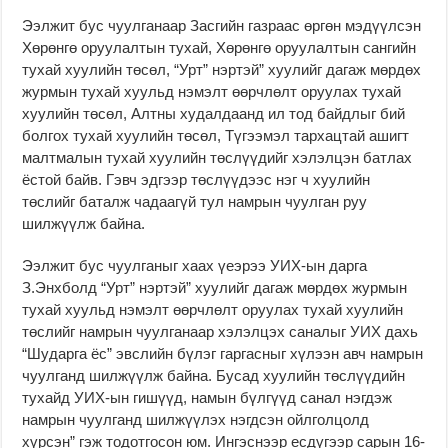
Ээлжит бус чуулганаар Засгийн газраас өргөн мэдүүлсэн
Хөрөнгө оруулалтын тухай, Хөрөнгө оруулалтын сангийн
тухай хуулийн төсөл, “Урт” нэртэй” хуулийг дагаж мөрдөх
журмын тухай хуульд нэмэлт өөрчлөлт оруулах тухай
хуулийн төсөл, Алтны худалдаанд ил тод байдлыг бий
болгох тухай хуулийн төсөл, Түгээмэл тархацтай ашигт
малтмалын тухай хуулийн төслүүдийг хэлэлцэн батлах
ёстой байв. Гэвч эдгээр төслүүдээс нэг ч хуулийн
төслийг баталж чадаагүй тул намрын чуулган руу
шилжүүлж байна.
Ээлжит бус чуулганыг хаах үеэрээ УИХ-ын дарга
З.Энхболд “Урт” нэртэй” хуулийг дагаж мөрдөх журмын
тухай хуульд нэмэлт өөрчлөлт оруулах тухай хуулийн
төслийг намрын чуулганаар хэлэлцэх саналыг УИХ дахь
“Шударга ёс” эвслийн бүлэг гаргасныг хүлээн авч намрын
чуулганд шилжүүлж байна. Бусад хуулийн төслүүдийн
тухайд УИХ-ын гишүүд, намын бүлгүүд санал нэгдэж
намрын чуулганд шилжүүлэх нэгдсэн ойлголцолд
хүрсэн” гэж тодотгосон юм. Ингэснээр есдүгээр сарын 16-