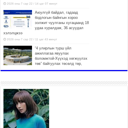
2026 оны 7 сар 22 / 14 цаг 07 минут
Аюулгүй байдал, гадаад
бодлогын байнгын хороо
ээлжит чуулганы хугацаанд 18
удаа хуралдаж, 36 асуудал
хэлэлцжээ
2026 оны 7 сар 22 / 11 цаг 43 минут
“4 улирлын турш үйл
ажиллагаа явуулах
боломжтой-Хүүхэд хөгжүүлэх
төв” байгуулах төсөлд төр,
хувийн хэвшлийн түншлэлийн хүрээнд хамтран
ажиллахыг урьж байна
2026 оны 7 сар 22 / 9 цаг 28 минут
Б.Пүрэвдагва: “Урт цагаан”-ыг
залуучууд чөлөөт цагаа
өнгөрүүлдэг, жуулчид зорьж
ирдэг цэг болгоно
2026 оны 7 сар 21 / 16 цаг 47 минут
Тусгай замын автобус /BRT/
төслийн удирдах хорооны