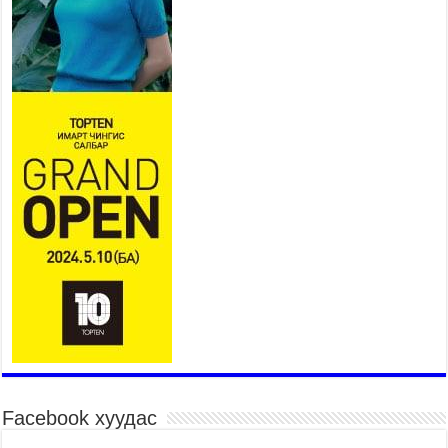
ээлжит хуралдаан боллоо
2026 оны 7 сар 21 / 16 цаг 43 минут
Ерөнхий сайд Н.Учрал БНХАУ-аас Монгол Улсад
суугаа Элчин сайд Шэнь Миньжюанийг хүлээн
авч уулзав
2026 оны 7 сар 21 / 16 цаг 39 минут
БҮГД НАЙРАМДАХ ТАЖИКИСТАН УЛСТАЙ
ЭДИЙН ЗАСГИЙН ХАМТЫН АЖИЛЛАГААГ
ӨРГӨЖҮҮЛНЭ
2026 оны 7 сар 21 / 16 цаг 34 минут
26,992 суралцагч хотхоны бага сургуульд, 8100
суралцагч төрөлжсөн ахлах сургуульд
суралцана
2026 оны 7 сар 21 / 13 цаг 43 минут
COP17 хурлын үеэрх замын хөдөлгөөн, нийтийн
тээврийн зохицуулалт, сургууль, цэцэрлэг, зах,
худалдааны төвийн ажиллах хуваарийг гаргаж,
иргэдэд мэдээлэхийг үүрэг болголоо
2026 оны 7 сар 21 / 11 цаг 59 минут
Facebook хуудас
Гэр бүлийн хэрэг шүүхэд хянан шийдвэрлэх