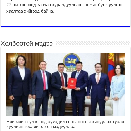
27-ны хооронд зарлан хуралдуулсан ээлжит бус чуулган
хаалтаа хийгээд байна.
Холбоотой мэдээ
Нийгмийн сүлжээнд хүүхдийн оролцоог зохицуулах тухай
хуулийн төслийг өргөн мэдүүллээ