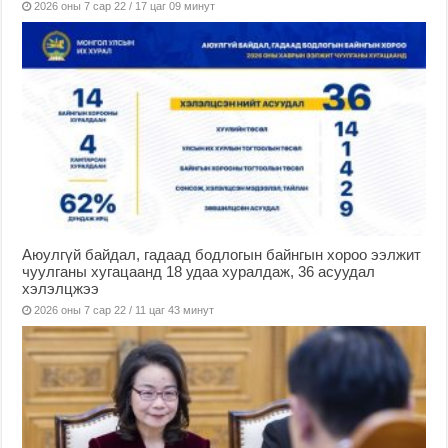
2026 оны 7 сар 22 / 17 цаг 09 минут
Аюулгүй байдал, гадаад бодлогын байнгын хороо ээлжит
чуулганы хугацаанд 18 удаа хуралдаж, 36 асуудал
хэлэлцжээ
2026 оны 7 сар 22 / 11 цаг 43 минут