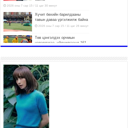
2026 оны 7 сар 15 / 11 цаг 30 минут
Хүчит бөхийн барилдааны
тавын даваа үргэлжилж байна
2026 оны 7 сар 15 / 11 цаг 26 минут
Төв цэнгэлдэх орчмын
цэвэрлэгээ, үйлчилгээнд 161
ажилтан, 27 техниктэй
ажиллаж байна
2026 оны 7 сар 15 / 11 цаг 22 минут
Наадмын амралтын өдрүүдэд
нийслэлийн эрүүл мэндийн
байгууллагууд дараах
хуваарийн дагуу ажиллана
2026 оны 7 сар 15 / 11 цаг 18 минут
Үндэсний их баяр наадам
эхэллээ
2026 оны 7 сар 15 / 11 цаг 14 минут
Үер усны аюулаас сэргийлж, нийслэлийн Онцгой
байдлын газрын 162 алба хаагч үүрэг гүйцэтгэж