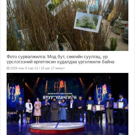
Фото сурвалжилга: Мод бут, сөөгийн суулгац, үр
үрслэгээний өргөтгөсөн худалдаа үргэлжилж байна
2026 оны 5 сар 13 / 10 цаг 17 минут