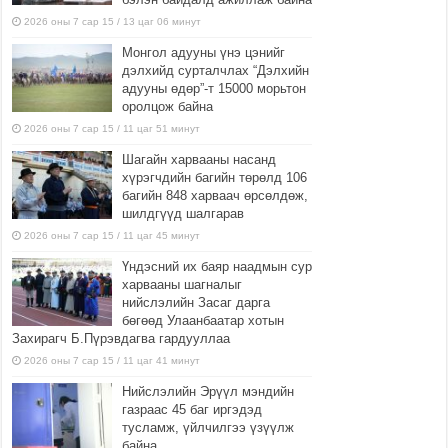
2026 оны 7 сар 15 / 13 цаг 06 минут
Монгол адууны үнэ цэнийг
дэлхийд сурталчлах “Дэлхийн
адууны өдөр”-т 15000 морьтон
оролцож байна
2026 оны 7 сар 15 / 11 цаг 51 минут
Шагайн харвааны насанд
хүрэгчдийн багийн төрөлд 106
багийн 848 харваач өрсөлдөж,
шилдгүүд шалгарав
2026 оны 7 сар 15 / 11 цаг 45 минут
Үндэсний их баяр наадмын сур
харвааны шагналыг
нийслэлийн Засаг дарга
бөгөөд Улаанбаатар хотын
Захирагч Б.Пүрэвдагва гардууллаа
2026 оны 7 сар 15 / 11 цаг 41 минут
Нийслэлийн Эрүүл мэндийн
газраас 45 баг иргэдэд
тусламж, үйлчилгээ үзүүлж
байна