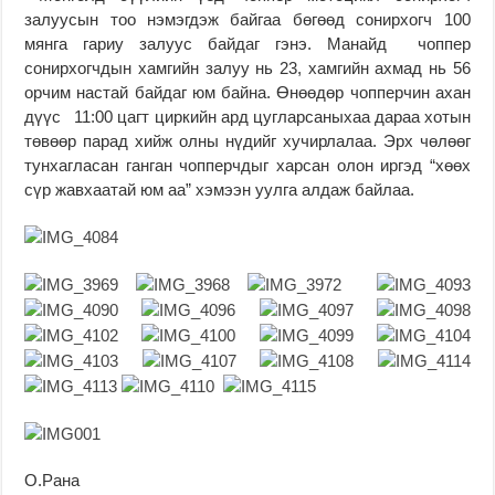
залуусын тоо нэмэгдэж байгаа бөгөөд сонирхогч 100
мянга гариу залуус байдаг гэнэ. Манайд чоппер
сонирхогчдын хамгийн залуу нь 23, хамгийн ахмад нь 56
орчим настай байдаг юм байна. Өнөөдөр чопперчин ахан
дүүс 11:00 цагт циркийн ард цугларсаныхаа дараа хотын
төвөөр парад хийж олны нүдийг хучирлалаа. Эрх чөлөөг
тунхагласан ганган чопперчдыг харсан олон иргэд “хөөх
сүр жавхаатай юм аа” хэмээн уулга алдаж байлаа.
О.Рана