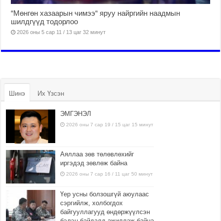
“Мөнгөн хазаарын чимээ“ яруу найргийн наадмын
шилдгүүд тодорлоо
2026 оны 5 сар 11 / 13 цаг 32 минут
Шинэ
Их Үзсэн
ЭМГЭНЭЛ
2026 оны 7 сар 19 / 15 цаг 15 минут
Аяллаа зөв төлөвлөхийг
иргэдэд зөвлөж байна
2026 оны 7 сар 16 / 11 цаг 50 минут
Үер усны болзошгүй аюулаас
сэргийлж, холбогдох
байгууллагууд өндөржүүлсэн
бэлэн байдалд ажиллаж байна