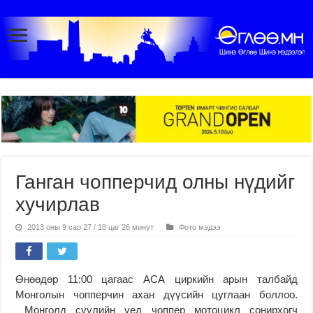
Ганган чопперчид олны нүдийг
хучирлав
2013 оны 9 сар 27 / 18 цаг 26 минут
Фото мэдээ
Өнөөдөр 11:00 цагаас АСА циркийн арын талбайд
Монголын чопперчин ахан дүүсийн цуглаан боллоо.
Монголд сүүлийн үед чоппер мотоцикл сонирхогч