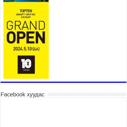
байна
2026 оны 7 сар 15 / 11 цаг 07 минут
Үндэсний их сурын харваанд 850 харваач цэц
мэргэнээ сорьж байна
2026 оны 7 сар 15 / 11 цаг 03 минут
Төв цэнгэлдэхийн эргэн тойронд
2026 оны 7 сар 15 / 10 цаг 58 минут
Үндэсний их баяр наадмын шагайн харваа
насанд хүрэгчдийн багийн харваагаар
үргэлжилж байна
2026 оны 7 сар 15 / 10 цаг 52 минут
Үндэсний их баяр наадмын хүчит бөхийн
барилдаан эхэллээ
2026 оны 7 сар 15 / 10 цаг 46 минут
Facebook хуудас
Үндэсний хувцасны өдрийг тохиолдуулан
“Дээлтэй монгол наадам” боллоо
2026 оны 7 сар 15 / 10 цаг 41 минут
МОНГОЛ УЛСЫН ЕРӨНХИЙ САЙД Н.УЧРАЛ
БАЯР НААДМЫН НЭЭЛТЭД ОРОЛЦОЖ,