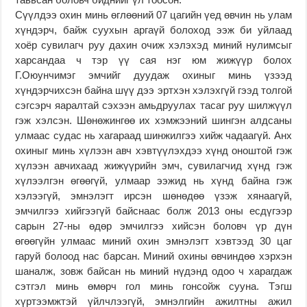
Сүүлдээ охин минь өглөөний 07 цагийн үед өвчин нь улам
хүндэрч, байж суухын аргаүй болоход ээж би уйлаад
хоёр сувилагч руу дахин очиж хэлэхэд миний нулимсыг
харсандаа ч тэр үү сая нэг юм жижүүр болох
Г.Оюунчимэг эмчийг дуудаж охиныг минь үзээд
хүндэрчихсэн байна шүү дээ эртхэн хэлэхгүй гээд толгой
сэгсэрч яаралтай сэхээн амьдруулах тасаг руу шилжүүл
гэж хэлсэн. Шөнөжингөө их хэмжээний шингэн алдсаны
улмаас судас нь хагараад шинжилгээ хийж чадаагүй. Анх
охиныг минь хүлээн авч хэвтүүлэхдээ хүнд оноштой гэж
хүлээн авчихаад жижүүрийн эмч, сувилагчид хүнд гэж
хүлээлгэн өгөөгүй, улмаар ээжид нь хүнд байна гэж
хэлээгүй, эмнэлэгт ирсэн шөнөдөө үзэж хянаагүй,
эмчилгээ хийгээгүй байснаас болж 2013 оны есдүгээр
сарын 27-ны өдөр эмчилгээ хийсэн боловч үр дүн
өгөөгүйн улмаас миний охин эмнэлэгт хэвтээд 30 цаг
гаруй болоод нас барсан. Миний охины өвчиндөө хэрхэн
шаналж, зовж байсан нь миний нүдэнд одоо ч харагдаж
сэтгэл минь өмөрч гол минь гонсойж сууна. Тэгш
хүртээмжтэй үйлчлээгүй, эмнэлгийн ажилтны ажил