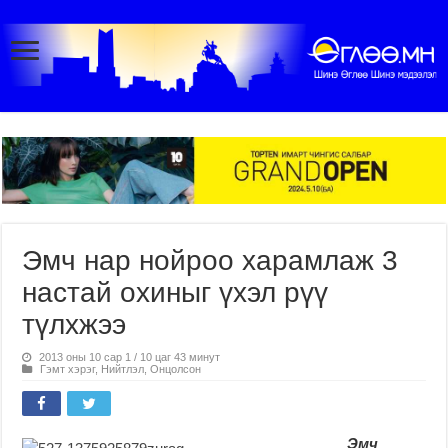
Эмч нар нойроо харамлаж 3
настай охиныг үхэл рүү
түлхжээ
2013 оны 10 сар 1 / 10 цаг 43 минут
Гэмт хэрэг
,
Нийтлэл
,
Онцолсон
Эмч