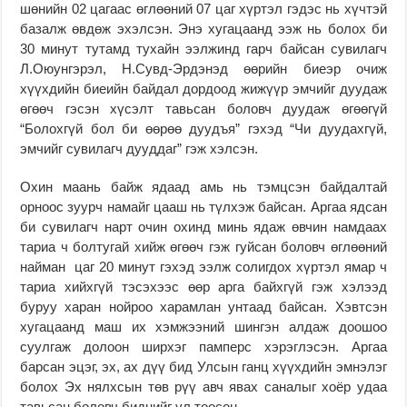
шөнийн 02 цагаас өглөөний 07 цаг хүртэл гэдэс нь хүчтэй
базалж өвдөж эхэлсэн. Энэ хугацаанд ээж нь болох би
30 минут тутамд тухайн ээлжинд гарч байсан сувилагч
Л.Оюунгэрэл, Н.Сувд-Эрдэнэд өөрийн биеэр очиж
хүүхдийн биеийн байдал дордоод жижүүр эмчийг дуудаж
өгөөч гэсэн хүсэлт тавьсан боловч дуудаж өгөөгүй
“Болохгүй бол би өөрөө дуудъя” гэхэд “Чи дуудахгүй,
эмчийг сувилагч дууддаг” гэж хэлсэн.
Охин маань байж ядаад амь нь тэмцсэн байдалтай
орноос зуурч намайг цааш нь түлхэж байсан. Аргаа ядсан
би сувилагч нарт очин охинд минь ядаж өвчин намдаах
тариа ч болтугай хийж өгөөч гэж гуйсан боловч өглөөний
найман цаг 20 минут гэхэд ээлж солигдох хүртэл ямар ч
тариа хийхгүй тэсэхээс өөр арга байхгүй гэж хэлээд
буруу харан нойроо харамлан унтаад байсан. Хэвтсэн
хугацаанд маш их хэмжээний шингэн алдаж доошоо
суулгаж долоон ширхэг памперс хэрэглэсэн. Аргаа
барсан эцэг, эх, ах дүү бид Улсын ганц хүүхдийн эмнэлэг
болох Эх нялхсын төв рүү авч явах саналыг хоёр удаа
тавьсан боловч биднийг үл тоосон.