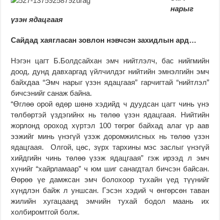
нарыг
үзэн ядацгаая
Сайдад хаягласан зовлон нэвчсэн захидлын ард…
Нэгэн цагт Б.Болдсайхан эмч нийтлэлч, бас нийгмийн
доод, дунд давхаргад үйлчилдэг нийтийн эмнэлгийн эмч
байхдаа “Эмч нарыг үзэн ядацгаая” гарчигтай “нийтлэл”
бичсэнийг санаж байна.
“Өглөө орой өдөр шөнө хэдийд ч дуудсан цагт чинь үнэ
төлбөртэй үздэгийнх нь төлөө үзэн ядацгаая. Нийтийн
жорлонд ороход хүртэл 100 төгрөг байхад алаг үр аав
ээжийг минь үнэгүй үзэж доромжилсных нь төлөө үзэн
ядацгаая. Олгой, цөс, зүрх тархины мэс заслыг үнэгүй
хийдгийн чинь төлөө үзэж ядацгаая” гэж ирээд л эмч
хүнийг “хайрламаар” ч юм шиг санагдтал бичсэн байсан.
Өөрөө үе дамжсан эмч болохоор тухайн үед түүнийг
хүндлэн байж л уншсан. Гэсэн хэдий ч өнгөрсөн таван
жилийн хугацаанд эмчийн тухай бодол маань их
холбиромтгой болж.