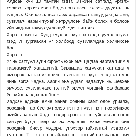
Алдсан хүн 10 тамтай гэдэг. Ээжийн сэтгэлд үргэлж
хэрвээ, хэрвээ гэдэг бодол энэ насыг элээж дуустал нь
үлдэнэ. Охиноо алдсан ээж харамсан гашуудахдаа эмч,
сувилагч нарын тухай хэтрүүлсэн байж болох ч болсон
үйл явдлыг гажуудуулаагүй гэдэгт итгэнэ.
Хэрвээ эмч та “Хүнд хүүхэд шүү сэхээнд шууд хэвтүүл”
гээд л зургаахан үг холбоод сувилагчдаа хэлчихсэн
бол…
Хэрвээ…
Уг нь сэтгүүл зүйн фронтынхон эмч цагдаа нартаа тийм ч
тааламжгүй ханддаггүй. Заримдаа хатуухан хатгадаг ч
өмөөрөх цагтаа үзэгнийхээ алтан хошууг элэгдтэл өмнө
чинь зогсч чадна. Харин энэ удаад чадахгүй нь. Зөвхөн
эмчээс, сувилагчаас гэлтгүй эрүүл мэндийн салбараас
ёс зүй шаардах цаг болж.
Хэдхэн өдрийн өмнө манай сонины хамт олон уриалж,
өөрсдийн гар бие зүтгэлээ нэгтгэн үзэг нэгт нөхрийнхөө
амийг аварсан. Хэдхэн өдөр өрнөсөн энэ үйл явдал нэгэн
халуун бүлд ямар их аз жаргалыг нээж өгөхийг бид
өөрсдийн биеэр мэдэрч, үнэхээр гайхалтай мэдрэмж
хүртсэн. Тэгэхээр нэг айлын, нэг төрлийн аз жаргал эмч