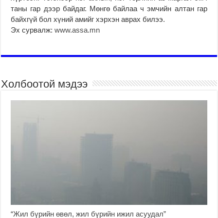
таны гар дээр байдаг. Мөнгө байлаа ч эмчийн алтан гар
байхгүй бол хүний амийг хэрхэн аврах билээ.
Эх сурвалж:
www.assa.mn
Холбоотой мэдээ
“Жил бүрийн өвөл, жил бүрийн ижил асуудал”