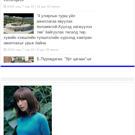
2026 оны 7 сар 22 / 11 цаг 43 минут
“4 улирлын турш үйл
ажиллагаа явуулах
боломжтой-Хүүхэд хөгжүүлэх
төв” байгуулах төсөлд төр,
хувийн хэвшлийн түншлэлийн хүрээнд хамтран
ажиллахыг урьж байна
2026 оны 7 сар 22 / 9 цаг 28 минут
Б.Пүрэвдагва: “Урт цагаан”-ыг
залуучууд чөлөөт цагаа
өнгөрүүлдэг, жуулчид зорьж
ирдэг цэг болгоно
2026 оны 7 сар 21 / 16 цаг 47 минут
Тусгай замын автобус /BRT/
төслийн удирдах хорооны
ээлжит хуралдаан боллоо
2026 оны 7 сар 21 / 16 цаг 43 минут
Ерөнхий сайд Н.Учрал БНХАУ-
аас Монгол Улсад суугаа
Элчин сайд Шэнь
Миньжюанийг хүлээн авч