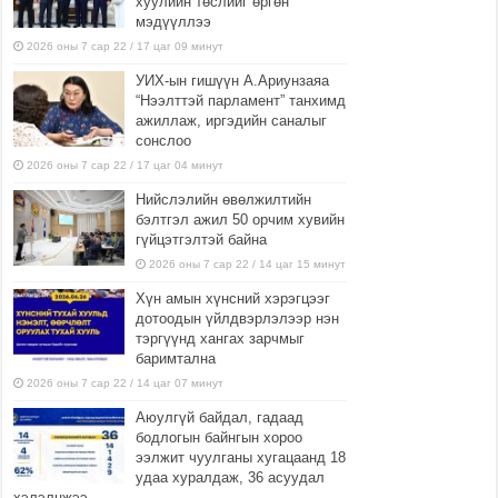
хуулийн төслийг өргөн
мэдүүллээ
2026 оны 7 сар 22 / 17 цаг 09 минут
УИХ-ын гишүүн А.Ариунзаяа
“Нээлттэй парламент” танхимд
ажиллаж, иргэдийн саналыг
сонслоо
2026 оны 7 сар 22 / 17 цаг 04 минут
Нийслэлийн өвөлжилтийн
бэлтгэл ажил 50 орчим хувийн
гүйцэтгэлтэй байна
2026 оны 7 сар 22 / 14 цаг 15 минут
Хүн амын хүнсний хэрэгцээг
дотоодын үйлдвэрлэлээр нэн
тэргүүнд хангах зарчмыг
баримтална
2026 оны 7 сар 22 / 14 цаг 07 минут
Аюулгүй байдал, гадаад
бодлогын байнгын хороо
ээлжит чуулганы хугацаанд 18
удаа хуралдаж, 36 асуудал
хэлэлцжээ