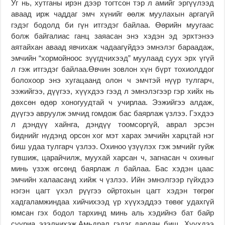
Уг нь, хутганы ирэн дээр тогтсон тэр л амийг эргүүлээд
аваад ирж чаддаг эмч хүнийг өөлж муулахын аргагүй
гэдэг бодолд би гүн итгэдэг байлаа. Өөрийн муугаас
болж байгалиас ганц заяасан энэ хэдэн эд эрхтэнээ
аятайхан аваад явчихаж чадаагүйдээ эмнэлэг бараадаж,
эмчийн “хормойноос зүүгдчихээд” муулаад суух эрх үгүй
л гэж итгэдэг байлаа.Өвчин зовлон хүн бүрт тохиолддог
болохоор энэ хугацаанд олон ч эмчтэй нүүр тулгарч,
ээжийгээ, дүүгээ, хүүхдээ гээд л эмнэлэгээр гэр хийх нь
дөхсөн өдөр хоногуудтай ч учирлаа. Ээжийгээ алдаж,
дүүгээ авруулж эмчид гомдож бас баярлаж үзлээ. Гэхдээ
л дэндүү хайнга, дэндүү тоомсоргүй, аврал эрсэн
биднийг нүдэнд орсон хог мэт харах эмчийн харцтай нэг
биш удаа тулгарч үзлээ. Охиноо үзүүлэх гэж эмчийг гуйж
гувшиж, царайчилж, муухай харсан ч, загнасан ч охиныг
минь үзэж өгсөнд баярлаж л байлаа. Бас хэдэн цаас
эмчийн халаасанд хийж ч үзлээ. Ийн эмнэлгээр гүйхдээ
нэгэн цагт үхэл рүүгээ ойртохын цагт хэдэн төгрөг
хадгаламжиндаа хийчихээд үр хүүхэддээ төвөг удахгүй
юмсан гэх бодол тархинд минь аль хэдийнэ бат байр
сууриа эзэлчихэж.Амьдрал гэдэг дардан биш. Хүүхдээ