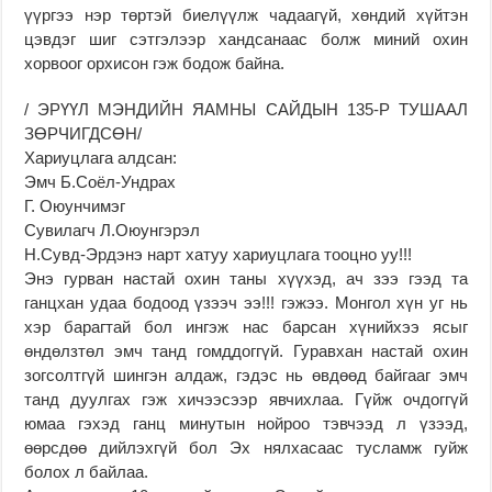
үүргээ нэр төртэй биелүүлж чадаагүй, хөндий хүйтэн
цэвдэг шиг сэтгэлээр хандсанаас болж миний охин
хорвоог орхисон гэж бодож байна.
/ ЭРҮҮЛ МЭНДИЙН ЯАМНЫ САЙДЫН 135-Р ТУШААЛ
ЗӨРЧИГДСӨН/
Хариуцлага алдсан:
Эмч Б.Соёл-Ундрах
Г. Оюунчимэг
Сувилагч Л.Оюунгэрэл
Н.Сувд-Эрдэнэ нарт хатуу хариуцлага тооцно уу!!!
Энэ гурван настай охин таны хүүхэд, ач зээ гээд та
ганцхан удаа бодоод үзээч ээ!!! гэжээ. Монгол хүн уг нь
хэр барагтай бол ингэж нас барсан хүнийхээ ясыг
өндөлзтөл эмч танд гомддоггүй. Гуравхан настай охин
зогсолтгүй шингэн алдаж, гэдэс нь өвдөөд байгааг эмч
танд дуулгах гэж хичээсээр явчихлаа. Гүйж очдоггүй
юмаа гэхэд ганц минутын нойроо тэвчээд л үзээд,
өөрсдөө дийлэхгүй бол Эх нялхасаас тусламж гуйж
болох л байлаа.