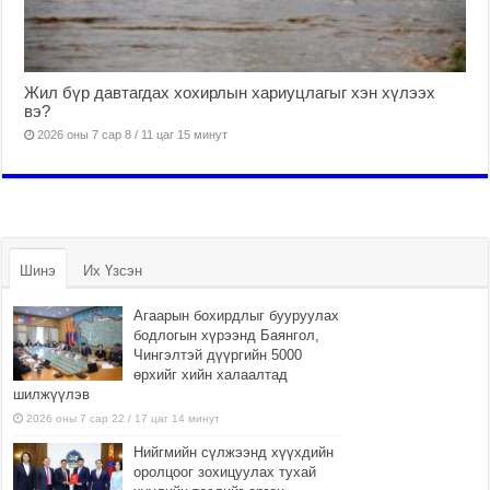
Жил бүр давтагдах хохирлын хариуцлагыг хэн хүлээх
вэ?
2026 оны 7 сар 8 / 11 цаг 15 минут
Шинэ
Их Үзсэн
Агаарын бохирдлыг бууруулах
бодлогын хүрээнд Баянгол,
Чингэлтэй дүүргийн 5000
өрхийг хийн халаалтад
шилжүүлэв
2026 оны 7 сар 22 / 17 цаг 14 минут
Нийгмийн сүлжээнд хүүхдийн
оролцоог зохицуулах тухай