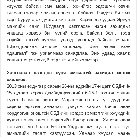
үзүүлж байсан эмч маань ээжийгээ эдгэшгүй өвчин
туссан талаар ярихыг сонсч л байлаа. Гэхдээ би эмч
нарт буруу өгөх дуртай хүн биш. Харин энэ удаад Эрүүл
мэндийн сайд Н.Удвалд хаягласан нэгэн захидлыг
уншаад хэрвээ би түүний оронд байсан бол… гээд
өөрийн эрхгүй нулимс унаад, унагаад байсан учраас
Б.Болдсайхан эмчийн хэлснээр “Эмч нарыг үзэн
ядацгаая” гэж уриалмаар санагдлаа. Энэ удаад хаалт,
хашилт хэрэглэхгүйгээр энэ үгийг хэлмээр…
Хаягласан эзэндээ хүрч ам­жаагүй захидал ингэж
эхэлжээ.
2013 оны есдүгээр сарын 26-ны өдрийн 17-н цагт СБД-ийн
15 дугаар хороо Дамбадаржаагийн 6-25-1 тоотод оршин
суугч Төрмөнх овогтой Маралжингоо нь тус дүүргийн
харьяа өрхийн эмнэлэгт үзүүлж хэвтэх бичиг аван
хордлогын оноштой СБД-ийн нэгдсэн эмнэлгийн хүүхдийн
хүлээн авах тасагт өөрсдийн биеэр очсон. Хүлээн авах
тасгийн эмч болох Б.Соёл-Ундрах эмч хүлээн авч тус
эмнэлгийн тасагт хэвтүүлсэн. Улмаар хүүхэд маань