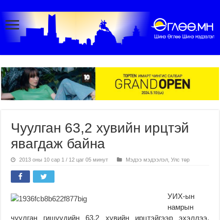
Чуулган 63,2 хувийн ирцтэй
явагдаж байна
2013 оны 10 сар 1 / 12 цаг 05 минут
Мэдээ мэдээлэл
,
Улс төр
УИХ-ын
намрын
чуулган гишүүдийн 63.2 хувийн ирцтэйгээр эхэллээ.