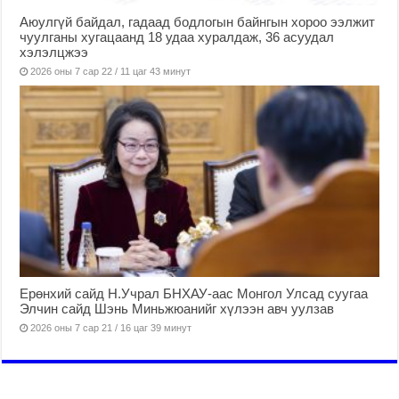
Аюулгүй байдал, гадаад бодлогын байнгын хороо ээлжит
чуулганы хугацаанд 18 удаа хуралдаж, 36 асуудал
хэлэлцжээ
2026 оны 7 сар 22 / 11 цаг 43 минут
Ерөнхий сайд Н.Учрал БНХАУ-аас Монгол Улсад суугаа
Элчин сайд Шэнь Миньжюанийг хүлээн авч уулзав
2026 оны 7 сар 21 / 16 цаг 39 минут