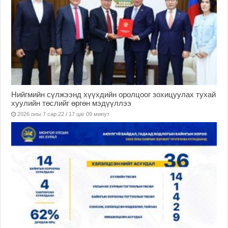
Нийгмийн сүлжээнд хүүхдийн оролцоог зохицуулах тухай
хуулийн төслийг өргөн мэдүүллээ
2026 оны 7 сар 22 / 17 цаг 09 минут