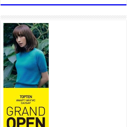
хувийн хэвшлийн түншлэлийн хүрээнд хамтран
ажиллахыг урьж байна
2026 оны 7 сар 22 / 9 цаг 28 минут
Б.Пүрэвдагва: “Урт цагаан”-ыг
залуучууд чөлөөт цагаа
өнгөрүүлдэг, жуулчид зорьж
ирдэг цэг болгоно
2026 оны 7 сар 21 / 16 цаг 47 минут
Тусгай замын автобус /BRT/
төслийн удирдах хорооны
ээлжит хуралдаан боллоо
2026 оны 7 сар 21 / 16 цаг 43 минут
Ерөнхий сайд Н.Учрал БНХАУ-аас Монгол Улсад
суугаа Элчин сайд Шэнь Миньжюанийг хүлээн
авч уулзав
2026 оны 7 сар 21 / 16 цаг 39 минут
БҮГД НАЙРАМДАХ ТАЖИКИСТАН УЛСТАЙ
ЭДИЙН ЗАСГИЙН ХАМТЫН АЖИЛЛАГААГ
ӨРГӨЖҮҮЛНЭ
2026 оны 7 сар 21 / 16 цаг 34 минут