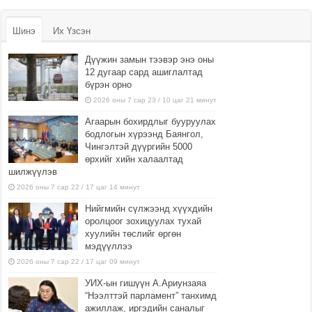
Шинэ
Их Үзсэн
Дүүжин замын тээвэр энэ оны
12 дугаар сард ашиглалтад
бүрэн орно
2026 оны 7 сар 23 / 10 цаг 21 минут
Агаарын бохирдлыг бууруулах
бодлогын хүрээнд Баянгол,
Чингэлтэй дүүргийн 5000
өрхийг хийн халаалтад
шилжүүлэв
2026 оны 7 сар 22 / 17 цаг 14 минут
Нийгмийн сүлжээнд хүүхдийн
оролцоог зохицуулах тухай
хуулийн төслийг өргөн
мэдүүллээ
2026 оны 7 сар 22 / 17 цаг 09 минут
УИХ-ын гишүүн А.Ариунзаяа
“Нээлттэй парламент” танхимд
ажиллаж, иргэдийн саналыг