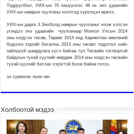
Тодруулбал, УИХ-ын 76 гишүүнээс 48 нь энэ удаагийн
УИХ-ын намрын чуулганы нээлтэд хүрэлцэн иржээ.
УИХ-ын дарга З.Энхболд намрын чуулганыг нээж хэлсэн
үгэндээ энэ удаагийн чуулганаар Монгол Улсын 2014
оны нэгдсэн төсөв, Төрөөс 2014 онд баримтлах мөнгөний
бодлого зэргийг батална. 2013 оны төсөвт тодотгол хийх
зайлшгүй шаардлага үүсч байгаа тул Төсвийн тогтвортой
байдлын тухай хуулийг мөрдөж 2014 оны нэгдсэн төсвийн
тухай хуулийг батлах хэрэгтэй болж байна гэлээ.
эх сурвалж: ньюс.мн
Холбоотой мэдээ