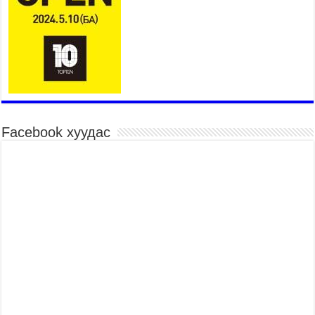
26,992 суралцагч хотхоны бага сургуульд, 8100
суралцагч төрөлжсөн ахлах сургуульд
суралцана
2026 оны 7 сар 21 / 13 цаг 43 минут
COP17 хурлын үеэрх замын хөдөлгөөн, нийтийн
тээврийн зохицуулалт, сургууль, цэцэрлэг, зах,
худалдааны төвийн ажиллах хуваарийг гаргаж,
иргэдэд мэдээлэхийг үүрэг болголоо
2026 оны 7 сар 21 / 11 цаг 59 минут
Facebook хуудас
Гэр бүлийн хэрэг шүүхэд хянан шийдвэрлэх
тухай хуулиар хүүхдийн дээд ашиг сонирхлыг
нэн тэргүүнд хангахыг баталгаажууллаа
2026 оны 7 сар 21 / 11 цаг 42 минут
Б.Пүрэвдагва: “Туул-1” коллекторыг ашиглалтад
оруулж байж бид гэр хорооллыг барилгажуулна
2026 оны 7 сар 21 / 10 цаг 15 минут
НИЙСЛЭЛ, АЙМГИЙН УДИРДЛАГУУДЫН
АЖЛЫГ ХҮНД СУРТЛЫГ БУУРУУЛЖ, ИРГЭД,
АЖ АХУЙН НЭГЖИЙН АЧААГ ХЭРХЭН
ХӨНГӨЛСНӨӨР ДҮГНЭНЭ
2026 оны 7 сар 21 / 10 цаг 09 минут