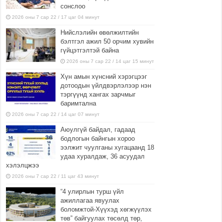
сонслоо
2026 оны 7 сар 22 / 17 цаг 04 минут
Нийслэлийн өвөлжилтийн
бэлтгэл ажил 50 орчим хувийн
гүйцэтгэлтэй байна
2026 оны 7 сар 22 / 14 цаг 15 минут
Хүн амын хүнсний хэрэгцээг
дотоодын үйлдвэрлэлээр нэн
тэргүүнд хангах зарчмыг
баримтална
2026 оны 7 сар 22 / 14 цаг 07 минут
Аюулгүй байдал, гадаад
бодлогын байнгын хороо
ээлжит чуулганы хугацаанд 18
удаа хуралдаж, 36 асуудал
хэлэлцжээ
2026 оны 7 сар 22 / 11 цаг 43 минут
“4 улирлын турш үйл
ажиллагаа явуулах
боломжтой-Хүүхэд хөгжүүлэх
төв” байгуулах төсөлд төр,