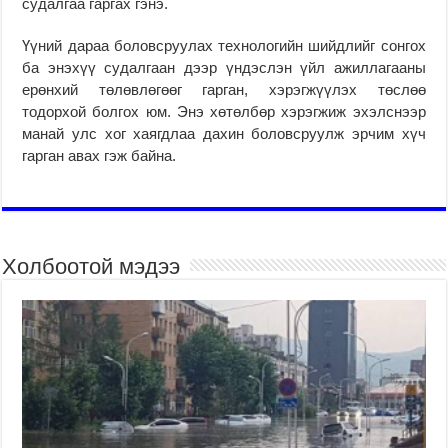
судалгаа гаргах гэнэ.
Үүний дараа боловсруулах технологийн шийдлийг сонгох
ба энэхүү судалгаан дээр үндэслэн үйл ажиллагааны
ерөнхий төлөвлөгөөг гарган, хэрэгжүүлэх төслөө
тодорхой болгох юм. Энэ хөтөлбөр хэрэгжиж эхэлснээр
манай улс хог хаягдлаа дахин боловсруулж эрчим хүч
гарган авах гэж байна.
Холбоотой мэдээ