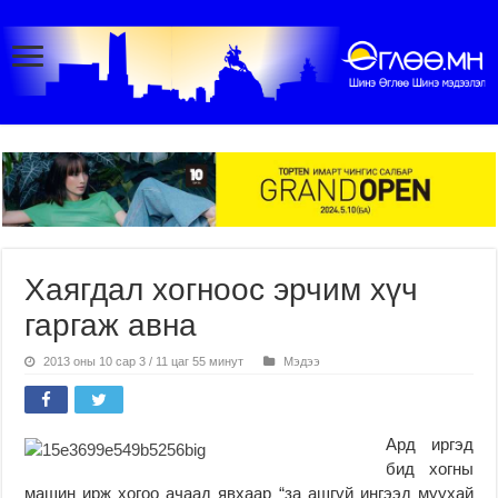
Хаягдал хогноос эрчим хүч
гаргаж авна
2013 оны 10 сар 3 / 11 цаг 55 минут
Мэдээ
Ард иргэд
бид хогны
машин ирж хогоо ачаад явхаар “за ашгүй ингээд муухай