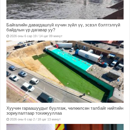
Байгалийн давагдашгүй хүчин зүйл үү, эсвэл бэлтгэлгүй
байдлын үр дагавар уу?
2026 оны 6 сар 19 / 14 цаг 09 минут
Хуучин гараашуудыг буулгаж, чөлөөлсөн талбайг нийтийн
зориулалтаар тохижууллаа
2026 оны 6 сар 2 / 18 цаг 13 минут