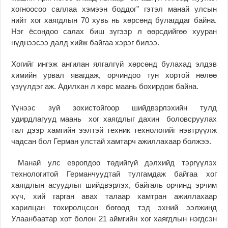
хогноосоо саллаа хэмээн боддог” гэтэл манай улсын
нийт хог хаягдлын 70 хувь нь хөрсөнд булагддаг байна.
Нэг ёсондоо салах биш зүгээр л өөрсдийгөө хууран
нүднээсээ далд хийж байгаа хэрэг билээ.
Хогийг ингэж ангилан ялгалгүй хөрсөнд булахад элдэв
химийн урвал явагдаж, орчиндоо тун хортой нөлөө
үзүүлдэг аж. Адилхан л хөрс маань бохирдож байна.
Үүнээс зүй зохистойгоор шийдвэрлэхийн тулд
удирдлагууд маань хог хаягдлыг дахин боловсруулах
тал дээр хамгийн ээлтэй техник технологийг нэвтрүүлж
чадсан бол Герман улстай хамтарч ажиллахаар болжээ.
Манай улс европдоо төдийгүй дэлхийд тэргүүлэх
технологитой Германчуудтай тулгамдаж байгаа хог
хаягдлын асуудлыг шийдвэрлэх, байгаль орчинд эрчим
хүч, хий гарган авах талаар хамтран ажиллахаар
харилцан тохиролцсон бөгөөд тэд эхний ээлжинд
Улаанбаатар хот болон 21 аймгийн хог хаягдлын нэгдсэн