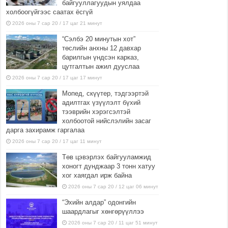
байгууллагуудын уялдаа
холбоогүйгээс саатах ёсгүй
2026 оны 7 сар 20 / 17 цаг 21 минут
“Сэлбэ 20 минутын хот”
төслийн анхны 12 давхар
барилгын үндсэн карказ,
цутгалтын ажил дууслаа
2026 оны 7 сар 20 / 17 цаг 17 минут
Мопед, скүүтер, тэдгээртэй
адилтгах үзүүлэлт бүхий
тээврийн хэрэгсэлтэй
холбоотой нийслэлийн засаг
дарга захирамж гаргалаа
2026 оны 7 сар 20 / 17 цаг 11 минут
Төв цэвэрлэх байгууламжид
хоногт дунджаар 3 тонн хатуу
хог хаягдал ирж байна
2026 оны 7 сар 20 / 12 цаг 06 минут
“Эхийн алдар” одонгийн
шаардлагыг хөнгөрүүллээ
2026 оны 7 сар 20 / 11 цаг 51 минут