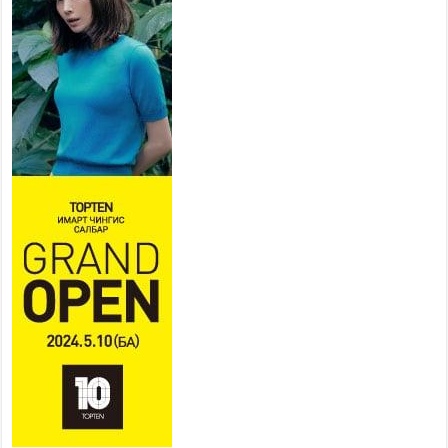
Усархаг аадар бороо орж
байгаа тул аюулгүй байдлаа
хангаж, үер усны аюулаас
сэрэмжлэхийг нийслэлийн
Онцгой байдлын газраас анхааруулж байна
2026 оны 7 сар 20 / 9 цаг 09 минут
311 алба хаагч, 119 техник хэрэгсэлтэй ажиллаж
үер усны аюул, болзошгүй эрсдэлээс сэргийлж
байна
2026 оны 7 сар 20 / 9 цаг 05 минут
Аяллаа зөв төлөвлөхийг иргэдэд зөвлөж байна
2026 оны 7 сар 16 / 11 цаг 50 минут
Үер усны болзошгүй аюулаас сэргийлж,
холбогдох байгууллагууд өндөржүүлсэн бэлэн
байдалд ажиллаж байна
2026 оны 7 сар 15 / 13 цаг 06 минут
Монгол адууны үнэ цэнийг дэлхийд сурталчлах
“Дэлхийн адууны өдөр”-т 15000 морьтон оролцож
байна
2026 оны 7 сар 15 / 11 цаг 51 минут