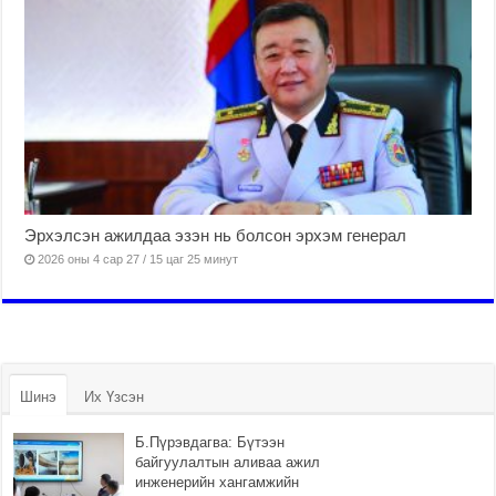
Эрхэлсэн ажилдаа эзэн нь болсон эрхэм генерал
2026 оны 4 сар 27 / 15 цаг 25 минут
Шинэ
Их Үзсэн
Б.Пүрэвдагва: Бүтээн
байгуулалтын аливаа ажил
инженерийн хангамжийн