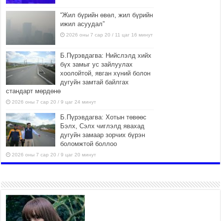
“Жил бүрийн өвөл, жил бүрийн
ижил асуудал”
2026 оны 7 сар 20 / 11 цаг 16 минут
Б.Пүрэвдагва: Нийслэлд хийх
бүх замыг ус зайлуулах
хоолойтой, явган хүний болон
дугуйн замтай байлгах
стандарт мөрдөнө
2026 оны 7 сар 20 / 9 цаг 24 минут
Б.Пүрэвдагва: Хотын төвөөс
Бэлх, Сэлх чиглэлд явахад
дугуйн замаар зорчих бүрэн
боломжтой боллоо
2026 оны 7 сар 20 / 9 цаг 20 минут
Хан-Уул дүүрэг, Чингисийн
өргөн чөлөөний ус зайлуулах
шугам хоолойн ажил 80
хувьтай үргэлжилж байна
2026 оны 7 сар 20 / 9 цаг 14 минут