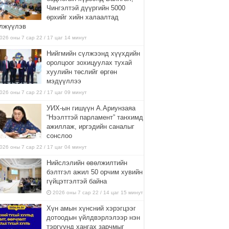
Чингэлтэй дүүргийн 5000
өрхийг хийн халаалтад
лжүүлэв
026 оны 7 сар 22 / 17 цаг 14 минут
Нийгмийн сүлжээнд хүүхдийн
оролцоог зохицуулах тухай
хуулийн төслийг өргөн
мэдүүллээ
026 оны 7 сар 22 / 17 цаг 09 минут
УИХ-ын гишүүн А.Ариунзаяа
“Нээлттэй парламент” танхимд
ажиллаж, иргэдийн саналыг
сонслоо
026 оны 7 сар 22 / 17 цаг 04 минут
Нийслэлийн өвөлжилтийн
бэлтгэл ажил 50 орчим хувийн
гүйцэтгэлтэй байна
2026 оны 7 сар 22 / 14 цаг 15 минут
Хүн амын хүнсний хэрэгцээг
дотоодын үйлдвэрлэлээр нэн
тэргүүнд хангах зарчмыг