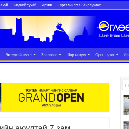
рахуй
Бидний тухай
Архив
Сурталчилгаа байрлуулах
Энтертайнмент
Зөвлөгөө
Шар мэдээ
Орон нутаг
Ир
Ш
ийн аюултай 7 зам