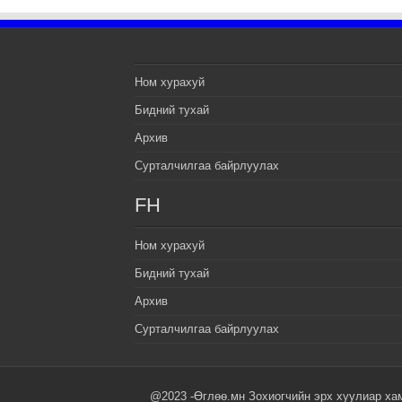
Ном хурахуй
Бидний тухай
Архив
Сурталчилгаа байрлуулах
FH
Ном хурахуй
Бидний тухай
Архив
Сурталчилгаа байрлуулах
@2023 -Өглөө.мн Зохиогчийн эрх хуулиар ха