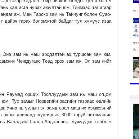
сэд газар хөдлөлт ойр ойрхон болдог тул хэзээ ч
тань хад асга нурах аюултай юм. Тиймээс цаг агаар
2
айдаг аж. Мөн Тароко зам нь Тайчунг болон Суао-
т дайрч гарах боломжтой байдаг тул хүмүүс азаа
хэ
2
м: Энэ зам нь маш эрсдэлтэй аз туршсан зам юм.
дамжин Ченгдугаас Төвд орох зам аж. Эл зам нийт
ху
аж
гийн Раумад орших Троллуудын зам нь маш огцом
2
 юм. Тус замыг Норвегийн засгийн газраас өвлийн
аг. Учир нь уулын эл замд өвөл маш их хэмжээний
ар зуны улиралд жуулчдын 3000 гаруй автомашин
 нь Валлдэйе болон Андалснес мужуудыг холбогч
2