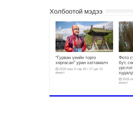
Холбоотой мэдээ
“Гурван үеийн торго
Фото с
хяргасан” уран хатгамалч
бут, с
үрслэг
2026 оны 5 сар 26 / 17 цаг 13
худалд
минут
2026 он
минут