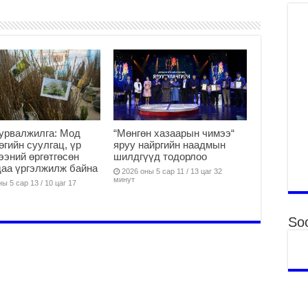
Гэ
ту
нэ
2
Б.
ор
2
НИ
АЖ
урвалжилга: Мод
“Мөнгөн хазаарын чимээ“
АЖ
өөгийн суулгац, үр
яруу найргийн наадмын
ХӨ
ээний өргөтгөсөн
шилдгүүд тодорлоо
аа үргэлжилж байна
2
2026 оны 5 сар 11 / 13 цаг 32
минут
ы 5 сар 13 / 10 цаг 17
Ба
тэ
ду
Soc
яв
2
Б.
аж
уя
2