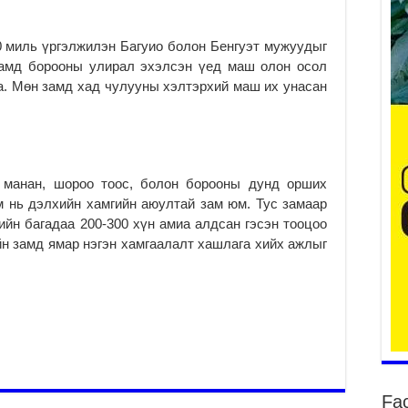
0 миль үргэлжилэн Багуио болон Бенгуэт мужуудыг
замд борооны улирал эхэлсэн үед маш олон осол
Ер
а. Мөн замд хад чулууны хэлтэрхий маш их унасан
су
ав
2
БҮ
ЭД
н манан, шороо тоос, болон борооны дунд орших
ӨР
м нь дэлхийн хамгийн аюултай зам юм. Тус замаар
2
йн багадаа 200-300 хүн амиа алдсан гэсэн тооцоо
26
ийн замд ямар нэгэн хамгаалалт хашлага хийх ажлыг
су
су
2
CO
тээ
ху
ир
2
Fa