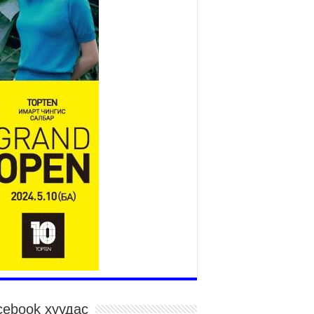
төслийн удирдах хорооны
ээлжит хуралдаан боллоо
2026 оны 7 сар 21 / 16 цаг 43 минут
өнхий сайд Н.Учрал БНХАУ-аас Монгол Улсад
угаа Элчин сайд Шэнь Миньжюанийг хүлээн
ч уулзав
026 оны 7 сар 21 / 16 цаг 39 минут
ГД НАЙРАМДАХ ТАЖИКИСТАН УЛСТАЙ
ИЙН ЗАСГИЙН ХАМТЫН АЖИЛЛАГААГ
ГӨЖҮҮЛНЭ
026 оны 7 сар 21 / 16 цаг 34 минут
,992 суралцагч хотхоны бага сургуульд, 8100
ралцагч төрөлжсөн ахлах сургуульд
ралцана
026 оны 7 сар 21 / 13 цаг 43 минут
P17 хурлын үеэрх замын хөдөлгөөн, нийтийн
врийн зохицуулалт, сургууль, цэцэрлэг, зах,
далдааны төвийн ажиллах хуваарийг гаргаж,
гэдэд мэдээлэхийг үүрэг болголоо
026 оны 7 сар 21 / 11 цаг 59 минут
cebook хуудас