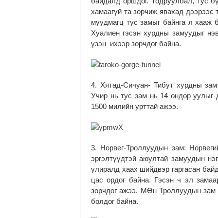
байдалд оршдог. Тодруулбал, тус бү
хамаагүй та зорчиж явахад дээрээс 
муудмагц тус замыг байнга л хааж б
Хуалиен гэсэн хурдны замуудыг нэв
үзэн ихээр зорчдог байна.
4. Хятад-Сичуан- Тибут хурдны за
Учир нь тус зам нь 14 өндөр уулыг 
1500 милийн урттай ажээ.
3. Норвег-Троллуудын зам: Норве
эргэлтүүдтэй аюултай замуудын нэг
улиралд хаах шийдвэр гаргасан байд
цас ордог байна. Гэсэн ч эл зама
зорчдог ажээ. МӨн Троллуудын зам
болдог байна.