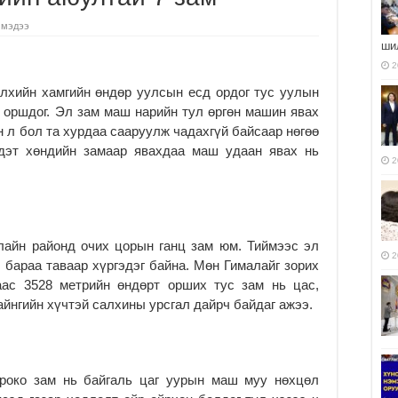
 мэдээ
ши
2
элхийн хамгийн өндөр уулсын есд ордог тус уулын
 оршдог. Эл зам маш нарийн тул өргөн машин явах
н л бол та хурдаа сааруулж чадахгүй байсаар нөгөө
идэт хөндийн замаар явахдаа маш удаан явах нь
2
алайн районд очих цорын ганц зам юм. Тиймээс эл
2
бараа таваар хүргэдэг байна. Мөн Гималайг зорих
аас 3528 метрийн өндөрт орших тус зам нь цас,
айнгийн хүчтэй салхины урсгал дайрч байдаг ажээ.
ароко зам нь байгаль цаг уурын маш муу нөхцөл