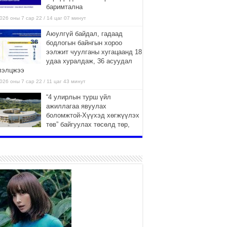
баримтална
026 оны 7 сар 22 / 14 цаг 07 минут
Аюулгүй байдал, гадаад
бодлогын байнгын хороо
ээлжит чуулганы хугацаанд 18
удаа хуралдаж, 36 асуудал
лэлцжээ
026 оны 7 сар 22 / 11 цаг 43 минут
“4 улирлын турш үйл
ажиллагаа явуулах
боломжтой-Хүүхэд хөгжүүлэх
төв” байгуулах төсөлд төр,
вийн хэвшлийн түншлэлийн хүрээнд хамтран
иллахыг урьж байна
026 оны 7 сар 22 / 9 цаг 28 минут
Б.Пүрэвдагва: “Урт цагаан”-ыг
залуучууд чөлөөт цагаа
өнгөрүүлдэг, жуулчид зорьж
ирдэг цэг болгоно
026 оны 7 сар 21 / 16 цаг 47 минут
Тусгай замын автобус /BRT/