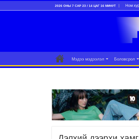
Ном ху
2026 ОНЫ 7 САР 23 / 14 ЦАГ 16 МИНУТ
Мэдээ мэдээлэл
Боловсрол
Дэлхий дээрхи хамг