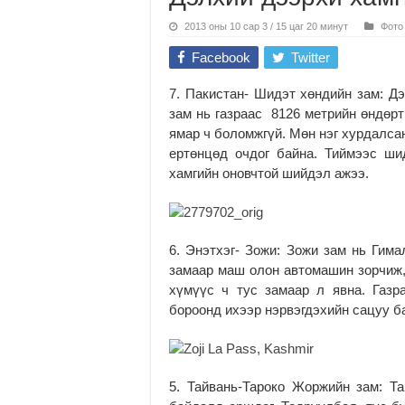
2013 оны 10 сар 3 / 15 цаг 20 минут
Фото
Facebook
Twitter
7. Пакистан- Шидэт хөндийн зам: Д
зам нь газраас 8126 метрийн өндөрт
ямар ч боломжгүй. Мөн нэг хурдалса
ертөнцөд очдог байна. Тиймээс ш
хамгийн оновчтой шийдэл ажээ.
6. Энэтхэг- Зожи: Зожи зам нь Гим
замаар маш олон автомашин зорчиж, 
хүмүүс ч тус замаар л явна. Газр
бороонд ихээр нэрвэгдэхийн сацуу б
5. Тайвань-Тароко Жоржийн зам: Т