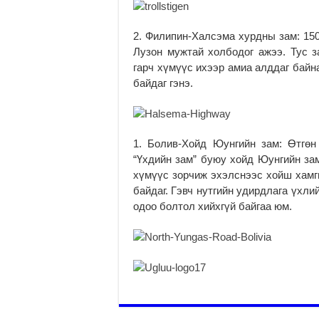
2. Филипин-Халсэма хурдны зам: 15
Лузон мужтай холбодог ажээ. Тус 
гарч хүмүүс ихээр амиа алддаг байн
байдаг гэнэ.
1. Болив-Хойд Юунгийн зам: Өтгө
“Үхдийн зам” буюу хойд Юунгийн за
хүмүүс зорчиж эхэлснээс хойш хамги
байдаг. Гэвч нутгийн удирдлага үхл
одоо болтол хийхгүй байгаа юм.