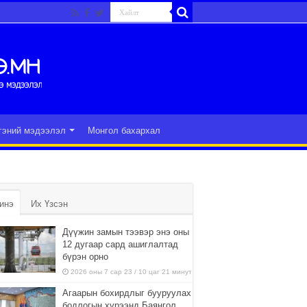
гэний мэдээлэл
Монгол бахархал
инэ
Их Үзсэн
Дүүжин замын тээвэр энэ оны
12 дугаар сард ашиглалтад
бүрэн орно
2026 оны 7 сар 23 / 10 цаг 21 минут
Агаарын бохирдлыг бууруулах
бодлогын хүрээнд Баянгол,