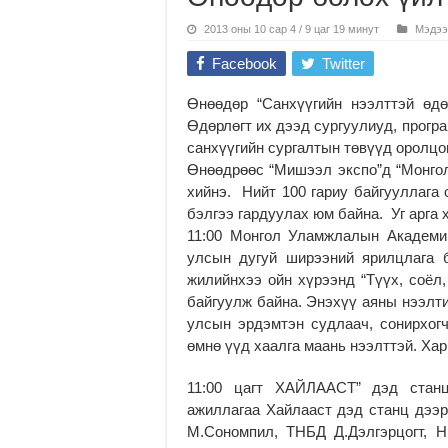
2013 оны 10 сар 4 / 9 цаг 19 минут
Мэдээ
Facebook
Twitter
Өнөөдөр “Санхүүгийн нээлттэй өдөр
Өдөрлөгт их дээд сургуулиуд, прогр
санхүүгийн сургалтын төвүүд оролцон
Өнөөдрөөс “Мишээл экспо”д “Монгол
хийнэ. Нийт 100 гариу байгууллага 
бэлгээ гардуулах юм байна. Уг арга 
11:00 Монгол Уламжлалын Академи
улсын дугуй ширээний ярилцлага б
жилийнхээ ойн хүрээнд “Түүх, соёл
байгуулж байна. Энэхүү аяны нээлти
улсын эрдэмтэн судлаач, сонирхогч
өмнө үүд хаалга маань нээлттэй. Хар
11:00 цагт ХАЙЛААСТ” дэд стан
ажиллагаа Хайлааст дэд станц дээ
М.Сономпил, ТНБД Д.Дэлгэрцогт, 