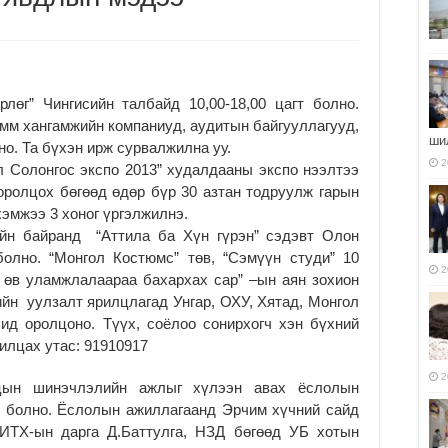
лөг” Чингисийн талбайд 10,00-18,00 цагт болно.
амм хангамжийн компаниуд, аудитын байгууллагууд,
ши
о. Та бүхэн ирж сурвалжилна уу.
2
 Солонгос экспо 2013” худалдааны экспо нээлтээ
оролцох бөгөөд өдөр бүр 30 азтан тодруулж гарын
хэмжээ 3 хоног үргэлжилнэ.
йн байранд “Аттила ба Хүн гүрэн” сэдэвт Олон
олно. “Монгол Костюмс” төв, “Сэмүүн студи” 10
2
, өв уламжлалаараа бахархах сар” –ын аян зохион
йн уулзалт ярилцлагад Унгар, ОХУ, Хятад, Монгол
ид оролцоно. Түүх, соёлоо сонирхогч хэн бүхний
илцах утас: 91910917
2
цын шинэчлэлийн ажлыг хүлээн авах ёслолын
р болно. Ёслолын ажиллагаанд Эрчим хүчний сайд
НИТХ-ын дарга Д.Баттулга, НЗД бөгөөд УБ хотын