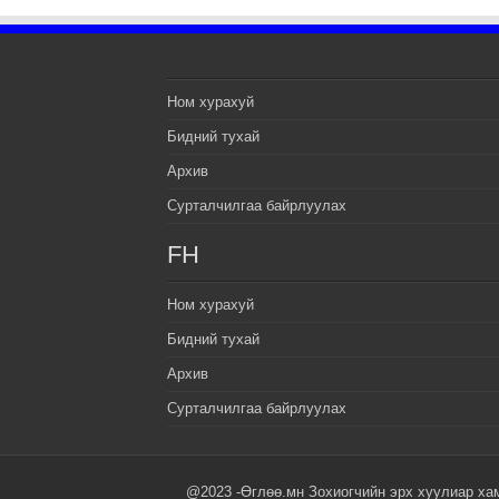
Ном хурахуй
Бидний тухай
Архив
Сурталчилгаа байрлуулах
FH
Ном хурахуй
Бидний тухай
Архив
Сурталчилгаа байрлуулах
@2023 -Өглөө.мн Зохиогчийн эрх хуулиар ха