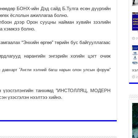
нөөдөр БОНХ-ийн Дэд сайд Б.Тулга есөн дүүргийн
 өгөх ёслолын ажиллагаа болно.
олбоон дээр Орон сууцны найман хувийн зээлийн
га хэмжээ болно.
2
амгаалах “Энхийн өргөө” төрийн бус байгууллагаас
рдлагууд нарангийн энгэрийн хогийн цэгт очиж
н давхарт ”Англи хэлний багш нарын олон улсын форум”
хэ
2
рейн үзэсгэлэнгийн танхимд ”ИНСТОЛЛЯЦ, МОДЕРН
эн үзэсгэлэн нээлтээ хийнэ.
ху
аж
2