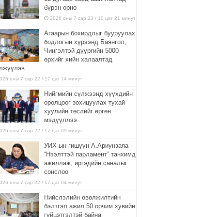
бүрэн орно
2026 оны 7 сар 23 / 10 цаг 21 минут
Агаарын бохирдлыг бууруулах
бодлогын хүрээнд Баянгол,
Чингэлтэй дүүргийн 5000
өрхийг хийн халаалтад
лжүүлэв
026 оны 7 сар 22 / 17 цаг 14 минут
Нийгмийн сүлжээнд хүүхдийн
оролцоог зохицуулах тухай
хуулийн төслийг өргөн
мэдүүллээ
026 оны 7 сар 22 / 17 цаг 09 минут
УИХ-ын гишүүн А.Ариунзаяа
“Нээлттэй парламент” танхимд
ажиллаж, иргэдийн саналыг
сонслоо
026 оны 7 сар 22 / 17 цаг 04 минут
Нийслэлийн өвөлжилтийн
бэлтгэл ажил 50 орчим хувийн
гүйцэтгэлтэй байна