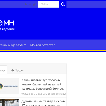
гэний мэдээлэл
Монгол бахархал
инэ
Их Үзсэн
Хянан шалгах түр хорооны
нотлох баримттай нээлттэй
танилцах боломжтой боллоо.
2026 оны 7 сар 23 / 15 цаг 58 минут
Дүүжин замын тээвэр энэ оны
12 дугаар сард ашиглалтад