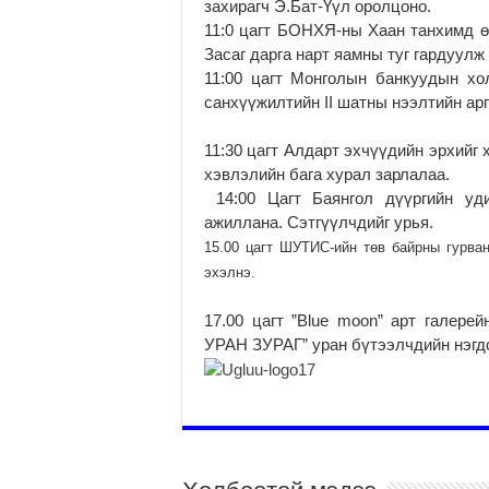
захирагч Э.Бат-Үүл оролцоно.
11:0 цагт БОНХЯ-ны Хаан танхимд ө
Засаг дарга нарт яамны туг гардуулж
11:00 цагт Монголын банкуудын х
санхүүжилтийн II шатны нээлтийн ар
11:30 цагт
Алдарт эхчүүдийн эрхийг х
хэвлэлийн бага хурал зарлалаа.
14:00 Цагт Баянгол дүүргийн уди
ажиллана. Сэтгүүлчдийг урья.
15.00 цагт ШУТИС-ийн төв байрны гурва
эхэлнэ.
17.00 цагт ”Blue moon” арт гале
УРАН ЗУРАГ” уран бүтээлчдийн нэгдс