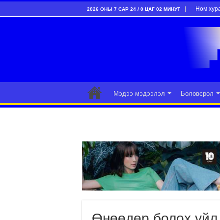
Ном хур
2026 ОНЫ 7 САР 24 / 0 ЦАГ 02 МИНУТ
Мэдээ мэдээлэл
Боловсрол
Өнөөдөр болох үйл