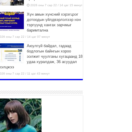
2026 оны 7 сар 22 / 14 цаг 15 минут
Хүн амын хүнсний хэрэгцээг
дотоодын үйлдвэрлэлээр нэн
тэргүүнд хангах зарчмыг
баримтална
026 оны 7 сар 22 / 14 цаг 07 минут
Аюулгүй байдал, гадаад
бодлогын байнгын хороо
ээлжит чуулганы хугацаанд 18
удаа хуралдаж, 36 асуудал
лэлцжээ
026 оны 7 сар 22 / 11 цаг 43 минут
“4 улирлын турш үйл
ажиллагаа явуулах
боломжтой-Хүүхэд хөгжүүлэх
төв” байгуулах төсөлд төр,
вийн хэвшлийн түншлэлийн хүрээнд хамтран
иллахыг урьж байна
026 оны 7 сар 22 / 9 цаг 28 минут
Б.Пүрэвдагва: “Урт цагаан”-ыг
залуучууд чөлөөт цагаа