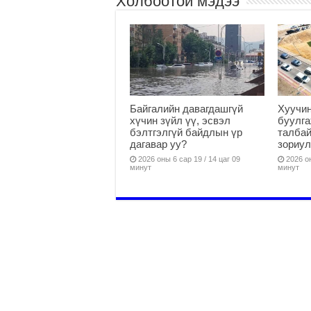
Холбоотой мэдээ
Байгалийн давагдашгүй
Хуучин
хүчин зүйл үү, эсвэл
буулга
бэлтгэлгүй байдлын үр
талбай
дагавар уу?
зориул
2026 оны 6 сар 19 / 14 цаг 09
2026 он
минут
минут