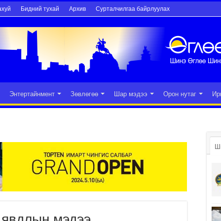
ахуй
Бидний тухай
Архив
Сурталчилгаа байрлуулах
Энтертайнмент
Зөвлөгөө
Шар мэдээ
Орон нутаг
Ир
Ш
 явдлын мэдээ