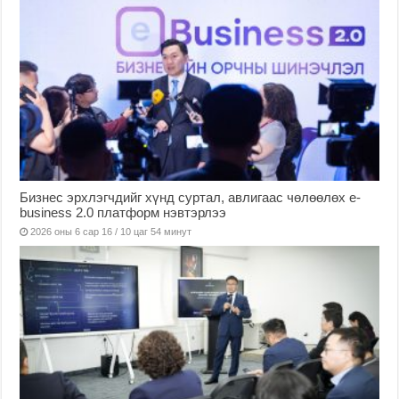
Бизнес эрхлэгчдийг хүнд суртал, авлигаас чөлөөлөх е-
business 2.0 платформ нэвтэрлээ
2026 оны 6 сар 16 / 10 цаг 54 минут