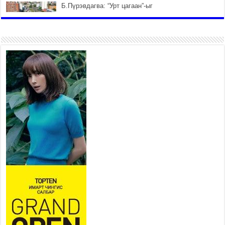
Б.Пүрэвдагва: “Урт цагаан”-ыг
залуучууд чөлөөт цагаа
өнгөрүүлдэг, жуулчид зорьж
ирдэг цэг болгоно
2026 оны 7 сар 21 / 16 цаг 47 минут
Тусгай замын автобус /BRT/
төслийн удирдах хорооны
ээлжит хуралдаан боллоо
2026 оны 7 сар 21 / 16 цаг 43 минут
Ерөнхий сайд Н.Учрал БНХАУ-
аас Монгол Улсад суугаа
Элчин сайд Шэнь
Миньжюанийг хүлээн авч
уулзав
2026 оны 7 сар 21 / 16 цаг 39 минут
БҮГД НАЙРАМДАХ ТАЖИКИСТАН УЛСТАЙ
ЭДИЙН ЗАСГИЙН ХАМТЫН АЖИЛЛАГААГ
ӨРГӨЖҮҮЛНЭ
2026 оны 7 сар 21 / 16 цаг 34 минут
26,992 суралцагч хотхоны бага сургуульд, 8100
суралцагч төрөлжсөн ахлах сургуульд