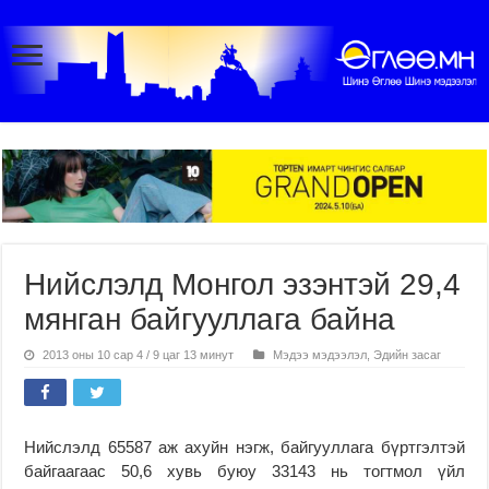
Нийслэлд Монгол эзэнтэй 29,4
мянган байгууллага байна
2013 оны 10 сар 4 / 9 цаг 13 минут
Мэдээ мэдээлэл
,
Эдийн засаг
Нийслэлд 65587 аж ахуйн нэгж, байгууллага бүртгэлтэй
байгаагаас 50,6 хувь буюу 33143 нь тогтмол үйл