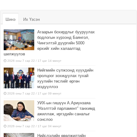
Шинэ
Их Үзсэн
Агаарын бохирдлыг бууруулах
бодлогын хүрээнд Баянгол,
Чингэлтэй дүүргийн 5000
өрхийг хийн халаалтад
шилжүүлэв
2026 оны 7 сар 22 / 17 цаг 14 минут
Нийгмийн сүлжээнд хүүхдийн
оролцоог зохицуулах тухай
хуулийн төслийг өргөн
мэдүүллээ
2026 оны 7 сар 22 / 17 цаг 09 минут
УИХ-ын гишүүн А.Ариунзаяа
“Нээлттэй парламент” танхимд
ажиллаж, иргэдийн саналыг
сонслоо
2026 оны 7 сар 22 / 17 цаг 04 минут
Нийслэлийн өвөлжилтийн