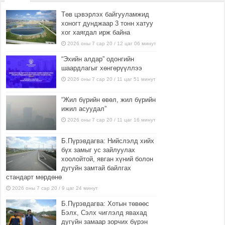
Төв цэвэрлэх байгууламжид
хоногт дунджаар 3 тонн хатуу
хог хаягдал ирж байна
2026 оны 7 сар 20 / 12 цаг 06 минут
“Эхийн алдар” одонгийн
шаардлагыг хөнгөрүүллээ
2026 оны 7 сар 20 / 11 цаг 51 минут
“Жил бүрийн өвөл, жил бүрийн
ижил асуудал”
2026 оны 7 сар 20 / 11 цаг 16 минут
Б.Пүрэвдагва: Нийслэлд хийх
бүх замыг ус зайлуулах
хоолойтой, явган хүний болон
дугуйн замтай байлгах
стандарт мөрдөнө
2026 оны 7 сар 20 / 9 цаг 24 минут
Б.Пүрэвдагва: Хотын төвөөс
Бэлх, Сэлх чиглэлд явахад
дугуйн замаар зорчих бүрэн