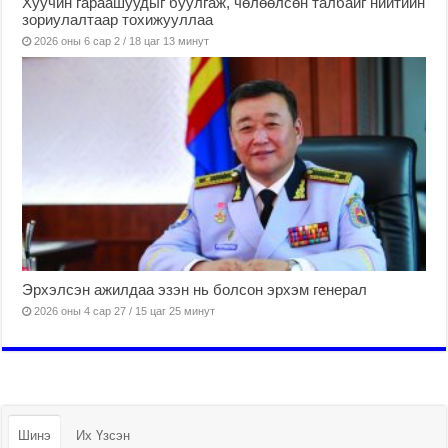
Хуучин гараашуудыг буулгаж, чөлөөлсөн талбайг нийтийн
зориулалтаар тохижууллаа
2026 оны 6 сар 2 / 18 цаг 13 минут
Эрхэлсэн ажилдаа эзэн нь болсон эрхэм генерал
2026 оны 4 сар 27 / 15 цаг 25 минут
Шинэ
Их Үзсэн