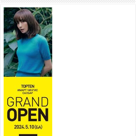
Аяллаа зөв төлөвлөхийг
иргэдэд зөвлөж байна
2026 оны 7 сар 16 / 11 цаг 50 минут
Үер усны болзошгүй аюулаас
сэргийлж, холбогдох
байгууллагууд өндөржүүлсэн
бэлэн байдалд ажиллаж байна
2026 оны 7 сар 15 / 13 цаг 06 минут
Монгол адууны үнэ цэнийг дэлхийд сурталчлах
“Дэлхийн адууны өдөр”-т 15000 морьтон оролцож
байна
2026 оны 7 сар 15 / 11 цаг 51 минут
Шагайн харвааны насанд хүрэгчдийн багийн
төрөлд 106 багийн 848 харваач өрсөлдөж,
шилдгүүд шалгарав
2026 оны 7 сар 15 / 11 цаг 45 минут
Үндэсний их баяр наадмын сур харвааны
шагналыг нийслэлийн Засаг дарга бөгөөд
Улаанбаатар хотын Захирагч Б.Пүрэвдагва
гардууллаа