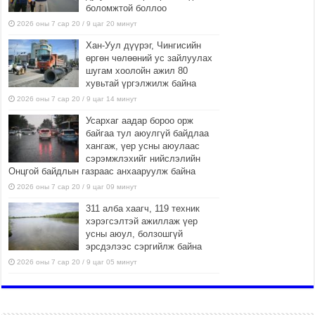
боломжтой боллоо
2026 оны 7 сар 20 / 9 цаг 20 минут
Хан-Уул дүүрэг, Чингисийн
өргөн чөлөөний ус зайлуулах
шугам хоолойн ажил 80
хувьтай үргэлжилж байна
2026 оны 7 сар 20 / 9 цаг 14 минут
Усархаг аадар бороо орж
байгаа тул аюулгүй байдлаа
хангаж, үер усны аюулаас
сэрэмжлэхийг нийслэлийн
Онцгой байдлын газраас анхааруулж байна
2026 оны 7 сар 20 / 9 цаг 09 минут
311 алба хаагч, 119 техник
хэрэгсэлтэй ажиллаж үер
усны аюул, болзошгүй
эрсдэлээс сэргийлж байна
2026 оны 7 сар 20 / 9 цаг 05 минут
ЭМГЭНЭЛ
2026 оны 7 сар 19 / 15 цаг 15 минут