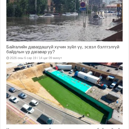
Байгалийн давагдашгүй хүчин зүйл үү, эсвэл бэлтгэлгүй
байдлын үр дагавар уу?
2026 оны 6 сар 19 / 14 цаг 09 минут