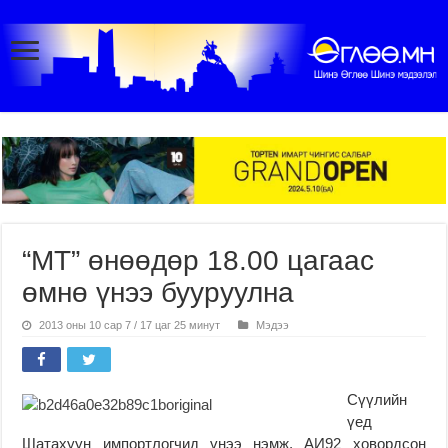
“МТ” өнөөдөр 18.00 цагаас
өмнө үнээ бууруулна
2013 оны 10 сар 7 / 17 цаг 25 минут
Мэдээ
Сүүлийн
үед
Шатахуун импортлогчид үнээ нэмж, АИ92 ховордсон