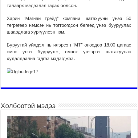
талаарх мэдээлэл гарах болсон.
Харин “Магнай трейд” компани шатахууны үнээ 50
төгрөгөөр нэмсэн нь тогтоогдсон бөгөөд үнээ бууруулах
шаардлага хүргүүлсэн юм.
Буруутай үйлдэл нь илэрсэн “МТ” өнөөдөр 18.00 цагаас
өмнө үнээ бууруулж, өмнөх үнээрээ шатахуунаа
худалдаална гэдгээ мэдэгджээ.
Холбоотой мэдээ