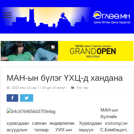
МАН-ын бүлэг ҮХЦ-д хандана
2013 оны 10 сар 7 / 19 цаг 14 минут
Улс төр
МАН-ын
бүлгийн
хуралдаан саяхан өндөрлөлөө. Хуралдаан хэлэлцсэн
асуудлын талаар УИХ-ын гишүүн С.Бямбацогт,