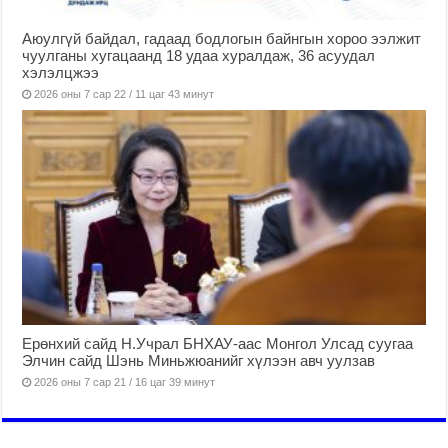
Аюулгүй байдал, гадаад бодлогын байнгын хороо ээлжит
чуулганы хугацаанд 18 удаа хуралдаж, 36 асуудал
хэлэлцжээ
2026 оны 7 сар 22 / 11 цаг 43 минут
Ерөнхий сайд Н.Учрал БНХАУ-аас Монгол Улсад суугаа
Элчин сайд Шэнь Миньжюанийг хүлээн авч уулзав
2026 оны 7 сар 21 / 16 цаг 39 минут