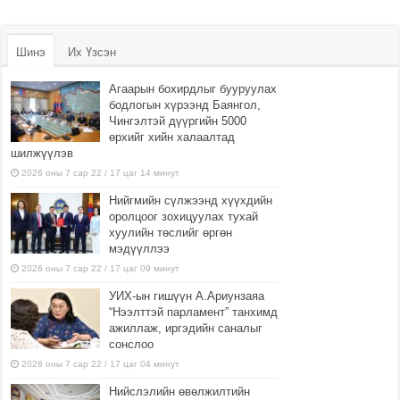
Шинэ
Их Үзсэн
Агаарын бохирдлыг бууруулах
бодлогын хүрээнд Баянгол,
Чингэлтэй дүүргийн 5000
өрхийг хийн халаалтад
шилжүүлэв
2026 оны 7 сар 22 / 17 цаг 14 минут
Нийгмийн сүлжээнд хүүхдийн
оролцоог зохицуулах тухай
хуулийн төслийг өргөн
мэдүүллээ
2026 оны 7 сар 22 / 17 цаг 09 минут
УИХ-ын гишүүн А.Ариунзаяа
“Нээлттэй парламент” танхимд
ажиллаж, иргэдийн саналыг
сонслоо
2026 оны 7 сар 22 / 17 цаг 04 минут
Нийслэлийн өвөлжилтийн