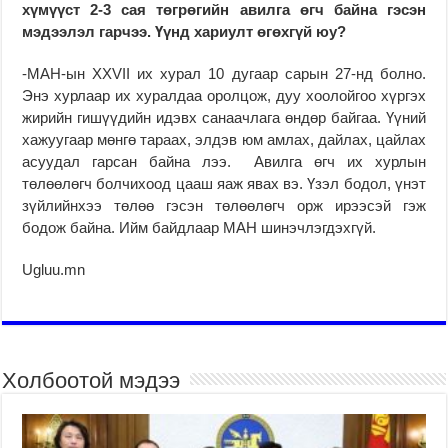
хүмүүст 2-3 сая төгрөгийн авилга өгч байна гэсэн
мэдээлэл гарчээ. Үүнд хариулт өгөхгүй юу?
-МАН-ын XXVII их хурал 10 дугаар сарын 27-нд болно.
Энэ хурлаар их хуралдаа оролцож, дуу хоолойгоо хүргэх
жирийн гишүүдийн идэвх санаачлага өндөр байгаа. Үүний
хажуугаар мөнгө тараах, элдэв юм амлах, дайлах, цайлах
асуудал гарсан байна лээ. Авилга өгч их хурлын
төлөөлөгч болчихоод цааш яаж явах вэ. Үзэл бодол, үнэт
зүйлийнхээ төлөө гэсэн төлөөлөгч орж ирээсэй гэж
бодож байна. Ийм байдлаар МАН шинэчлэгдэхгүй.
Ugluu.mn
Холбоотой мэдээ