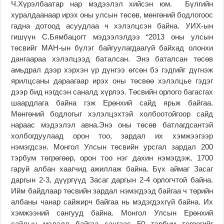
Ч.Хүрэлбаатар нар мэдээлэл хийсэн юм. Бүлгийн
хуралдаанаар ирэх оны улсын төсөв, мөнгөний бодлогоос
гадна дотоод асуудлаа ч хэлэлцсэн байна. УИХ-ын
гишүүн С.Бямбацогт мэдээлэлдээ “2013 оны улсын
төсвийг МАН-ын бүлэг байгуулагдаагүй байхад олонхи
дангаараа хэлэлцээд баталсан. Энэ баталсан төсөв
амьдрал дээр хэрхэн үр дүнгээ өгсөн бэ гэдгийг дүгнэж
ярилцсаны дараагаар ирэх оны төсвөө хэлэлцье гэдэг
дээр бид нэгдсэн саналд хүрлээ. Төсвийн орлого багасгах
шаардлага байна гэж Ерөнхий сайд ярьж байгаа.
Мөнгөний бодлогыг хэлэлцэхтэй холбоотойгоор сайд
нараас мэдээлэл авна.Энэ оны төсөв батлагдсантэй
холбогдуулаад орон тоо, зардал их хэмжээгээр
нэмэгдсэн. Монгол Улсын төсвийн урсгал зардал 200
тэрбум төгрөгөөр, орон тоо нэг дахин нэмэгдэж, 1700
гаруй албан хаагчид ажиллаж байна. Бүх аймаг Засаг
даргын 2-3, дүүргүүд Засаг даргын 2-4 орлогчтой байна.
Ийм байдлаар төсвийн зардал нэмэгдээд байгаа ч төрийн
албаны чанар сайжирч байгаа нь мэдэгдэхгүй байна. Их
хэмжээний сангууд байна. Монгол Улсын Ерөнхий
сайдын мэдэлд байгаа сангаас 50 тэрбум төгрөгийг