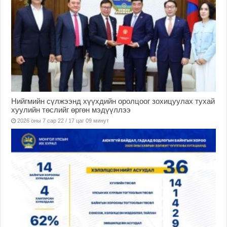
Нийгмийн сүлжээнд хүүхдийн оролцоог зохицуулах тухай
хуулийн төслийг өргөн мэдүүллээ
2026 оны 7 сар 22 / 17 цаг 09 минут