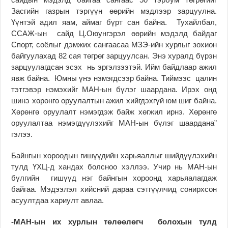
Засгийн газрын тэргүүн өөрийн мэдлээр зарцуулна.
Үүнтэй адил яам, аймаг бүрт сан байна. Тухайлбал,
ССАЖ-ын сайд Ц.Оюунгэрэл өөрийн мэдэлд байдаг
Спорт, соёлыг дэмжих сангаасаа МЗЭ-ийн хурлыг зохион
байгуулахад 82 сая төгрөг зарцуулсан. Энэ хуралд бүрэн
зарцуулагдсан эсэх нь эргэлзээтэй. Ийм байдлаар ажил
явж байна. Юмны үнэ нэмэгдсээр байна. Тиймээс цалин
тэтгэвэр нэмэхийг МАН-ын бүлэг шаардана. Ирэх онд
шинэ хөрөнгө оруулалтын ажил хийгдэхгүй юм шиг байна.
Хөрөнгө оруулалт нэмэгдэж байж хөгжил ирнэ. Хөрөнгө
оруулалтаа нэмэгдүүлэхийг МАН-ын бүлэг шаардана”
гэлээ.
Байнгын хороодын гишүүдийн харьяаллыг шийдүүлэхийн
тулд ҮХЦ-д хандах болсноо хэллээ. Учир нь МАН-ын
бүлгийн гишүүд нэг байнгын хороонд харьяалагдаж
байгаа. Мэдээлэл хийсний дараа сэтгүүлчид сонирхсон
асуултдаа хариулт авлаа.
-МАН-ын их хурлын төлөөлөгч болохын тулд