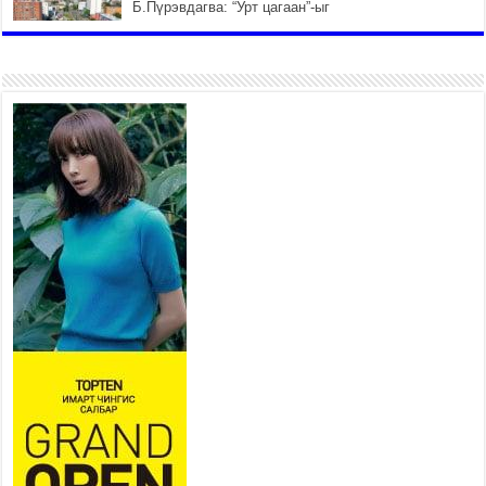
Б.Пүрэвдагва: “Урт цагаан”-ыг
залуучууд чөлөөт цагаа
өнгөрүүлдэг, жуулчид зорьж
ирдэг цэг болгоно
2026 оны 7 сар 21 / 16 цаг 47 минут
Тусгай замын автобус /BRT/
төслийн удирдах хорооны
ээлжит хуралдаан боллоо
2026 оны 7 сар 21 / 16 цаг 43 минут
Ерөнхий сайд Н.Учрал БНХАУ-
аас Монгол Улсад суугаа
Элчин сайд Шэнь
Миньжюанийг хүлээн авч
уулзав
2026 оны 7 сар 21 / 16 цаг 39 минут
БҮГД НАЙРАМДАХ ТАЖИКИСТАН УЛСТАЙ
ЭДИЙН ЗАСГИЙН ХАМТЫН АЖИЛЛАГААГ
ӨРГӨЖҮҮЛНЭ
2026 оны 7 сар 21 / 16 цаг 34 минут
26,992 суралцагч хотхоны бага сургуульд, 8100
суралцагч төрөлжсөн ахлах сургуульд