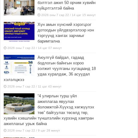
бэлтгэл ажил 50 орчим хувийн
гүйцэтгэлтэй байна
2026 оны 7 сар 22 / 14 цаг 15 минут
Хүн амын хүнсний хэрэгцээг
дотоодын үйлдвэрлэлээр нэн
тэргүүнд хангах зарчмыг
баримтална
2026 оны 7 сар 22 / 14 цаг 07 минут
Аюулгүй байдал, гадаад
бодлогын байнгын хороо
ээлжит чуулганы хугацаанд 18
удаа хуралдаж, 36 асуудал
хэлэлцжээ
2026 оны 7 сар 22 / 11 цаг 43 минут
“4 улирлын турш үйл
ажиллагаа явуулах
боломжтой-Хүүхэд хөгжүүлэх
төв” байгуулах төсөлд төр,
хувийн хэвшлийн түншлэлийн хүрээнд хамтран
ажиллахыг урьж байна
2026 оны 7 сар 22 / 9 цаг 28 минут