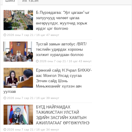
Шинэ
Их Үзсэн
Б.Пүрэвдагва: “Урт цагаан”-ыг
залуучууд чөлөөт цагаа
өнгөрүүлдэг, жуулчид зорьж
ирдэг цэг болгоно
2026 оны 7 сар 21 / 16 цаг 47 минут
Тусгай замын автобус /BRT/
төслийн удирдах хорооны
ээлжит хуралдаан боллоо
2026 оны 7 сар 21 / 16 цаг 43 минут
Ерөнхий сайд Н.Учрал БНХАУ-
аас Монгол Улсад суугаа
Элчин сайд Шэнь
Миньжюанийг хүлээн авч
уулзав
2026 оны 7 сар 21 / 16 цаг 39 минут
БҮГД НАЙРАМДАХ
ТАЖИКИСТАН УЛСТАЙ
ЭДИЙН ЗАСГИЙН ХАМТЫН
АЖИЛЛАГААГ ӨРГӨЖҮҮЛНЭ
2026 оны 7 сар 21 / 16 цаг 34 минут