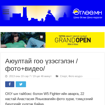
Аюултай гоо үзэсгэлэн /
фото+видео/
2013 оны 10 сар 7 / 19 цаг 46 минут
Спорт
,
Фото мэдээ
ОХУ-ын тайбокс болон W5 Fighter-ийн аварга, 22
настай Анастасия Яньковагийн фото зураг, тэмцээний
бичлэгийг хүргэж байна.