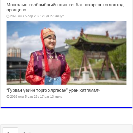
Монголын хөлбөмбөгийн шигшээ баг нөхөрсөг тоглолтод
оролцоно
2026 оны 5 сар 29 / 12 цаг 27 минут
“Гурван үеийн торго хяргасан” уран хатгамалч
2026 оны 5 сар 26 / 17 цаг 13 минут