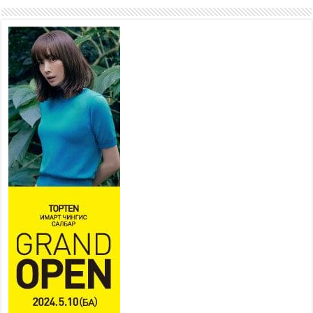
хорооллыг барилгажуулна
2026 оны 7 сар 21 / 10 цаг 15 минут
НИЙСЛЭЛ, АЙМГИЙН
УДИРДЛАГУУДЫН АЖЛЫГ
ХҮНД СУРТЛЫГ БУУРУУЛЖ,
ИРГЭД, АЖ АХУЙН НЭГЖИЙН
АЧААГ ХЭРХЭН ХӨНГӨЛСНӨӨР ДҮГНЭНЭ
2026 оны 7 сар 21 / 10 цаг 09 минут
Байнгын хорооны дарга М.Мандхай Цөлжилттэй
тэмцэх тухай НҮБ-ын конвенцын талуудын 17
дугаар бага хурал (СОР17)-ын бэлтгэл ажлын
явцтай танилцлаа
2026 оны 7 сар 21 / 10 цаг 03 минут
Б.Пүрэвдагва: Бүтээн байгуулалтын аливаа
ажил инженерийн хангамжийн байгууллагуудын
уялдаа холбоогүйгээс саатах ёсгүй
2026 оны 7 сар 20 / 17 цаг 21 минут
“Сэлбэ 20 минутын хот” төслийн анхны 12
давхар барилгын үндсэн карказ, цутгалтын ажил
дууслаа
2026 оны 7 сар 20 / 17 цаг 17 минут