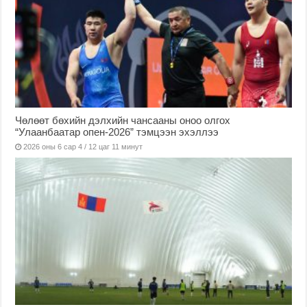
Чөлөөт бөхийн дэлхийн чансааны оноо олгох
“Улаанбаатар опен-2026” тэмцээн эхэллээ
2026 оны 6 сар 4 / 12 цаг 11 минут