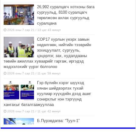
26,992 суралцагч хотхоны бага
сургуульд, 8100 суралцагч
төрөлжсөн ахлах сургуульд
суралцана
2026 оны 7 сар 21 / 13 цаг 43 минут
COP17 хурлын үеэрх замын
хөдөлгөөн, нийтийн тээврийн
зохицуулалт, сургууль,
цэцэрлэг, зах, худалдааны
төвийн ажиллах хуваарийг гаргаж, иргэдэд
мэдээлэхийг үүрэг болголоо
2026 оны 7 сар 21 / 11 цаг 59 минут
Гэр бүлийн хэрэг шүүхэд
хянан шийдвэрлэх тухай
хуулиар хүүхдийн дээд ашиг
сонирхлыг нэн тэргүүнд
хангахыг баталгаажууллаа
2026 оны 7 сар 21 / 11 цаг 42 минут
Б.Пүрэвдагва: “Туул-1”
коллекторыг ашиглалтад
оруулж байж бид гэр