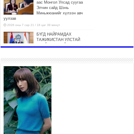
аас Монгол Улсад суугаа
Элчин сайд Шэнь
Миньжюанийг хүлээн авч
уулзав
2026 оны 7 сар 21 / 16 цаг 39 минут
БҮГД НАЙРАМДАХ
ТАЖИКИСТАН УЛСТАЙ
ЭДИЙН ЗАСГИЙН ХАМТЫН
АЖИЛЛАГААГ ӨРГӨЖҮҮЛНЭ
2026 оны 7 сар 21 / 16 цаг 34 минут
26,992 суралцагч хотхоны бага
сургуульд, 8100 суралцагч
төрөлжсөн ахлах сургуульд
суралцана
2026 оны 7 сар 21 / 13 цаг 43 минут
COP17 хурлын үеэрх замын
хөдөлгөөн, нийтийн тээврийн
зохицуулалт, сургууль,
цэцэрлэг, зах, худалдааны
төвийн ажиллах хуваарийг гаргаж, иргэдэд
мэдээлэхийг үүрэг болголоо
2026 оны 7 сар 21 / 11 цаг 59 минут