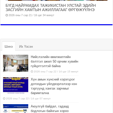
БҮГД НАЙРАМДАХ ТАЖИКИСТАН УЛСТАЙ ЭДИЙН
ЗАСГИЙН ХАМТЫН АЖИЛЛАГААГ ӨРГӨЖҮҮЛНЭ
2026 оны 7 сар 21 / 16 цаг 34 минут
Шинэ
Их Үзсэн
Нийслэлийн өвөлжилтийн
бэлтгэл ажил 50 орчим хувийн
гүйцэтгэлтэй байна
2026 оны 7 сар 22 / 14 цаг 15 минут
Хүн амын хүнсний хэрэгцээг
дотоодын үйлдвэрлэлээр нэн
тэргүүнд хангах зарчмыг
баримтална
2026 оны 7 сар 22 / 14 цаг 07 минут
Аюулгүй байдал, гадаад
бодлогын байнгын хороо