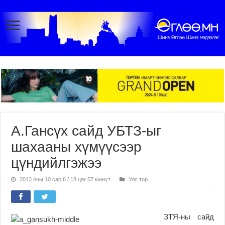
А.Гансүх сайд УБТЗ-ыг
шахааны хүмүүсээр
цүндийлгэжээ
2013 оны 10 сар 8 / 18 цаг 57 минут
Улс төр
ЗТЯ-ны сайд