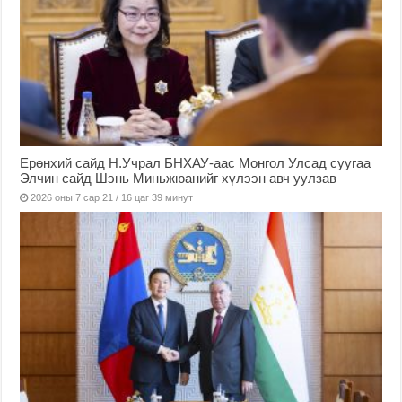
Ерөнхий сайд Н.Учрал БНХАУ-аас Монгол Улсад суугаа
Элчин сайд Шэнь Миньжюанийг хүлээн авч уулзав
2026 оны 7 сар 21 / 16 цаг 39 минут