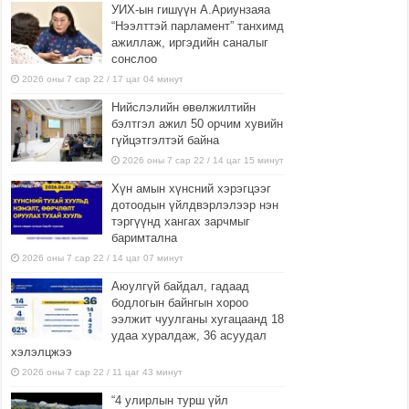
УИХ-ын гишүүн А.Ариунзаяа
“Нээлттэй парламент” танхимд
ажиллаж, иргэдийн саналыг
сонслоо
2026 оны 7 сар 22 / 17 цаг 04 минут
Нийслэлийн өвөлжилтийн
бэлтгэл ажил 50 орчим хувийн
гүйцэтгэлтэй байна
2026 оны 7 сар 22 / 14 цаг 15 минут
Хүн амын хүнсний хэрэгцээг
дотоодын үйлдвэрлэлээр нэн
тэргүүнд хангах зарчмыг
баримтална
2026 оны 7 сар 22 / 14 цаг 07 минут
Аюулгүй байдал, гадаад
бодлогын байнгын хороо
ээлжит чуулганы хугацаанд 18
удаа хуралдаж, 36 асуудал
хэлэлцжээ
2026 оны 7 сар 22 / 11 цаг 43 минут
“4 улирлын турш үйл