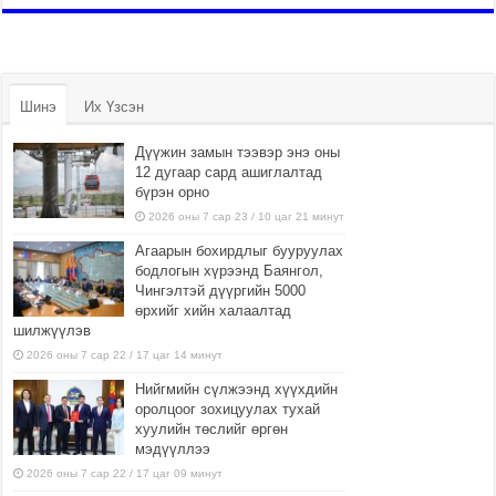
Шинэ
Их Үзсэн
Дүүжин замын тээвэр энэ оны
12 дугаар сард ашиглалтад
бүрэн орно
2026 оны 7 сар 23 / 10 цаг 21 минут
Агаарын бохирдлыг бууруулах
бодлогын хүрээнд Баянгол,
Чингэлтэй дүүргийн 5000
өрхийг хийн халаалтад
шилжүүлэв
2026 оны 7 сар 22 / 17 цаг 14 минут
Нийгмийн сүлжээнд хүүхдийн
оролцоог зохицуулах тухай
хуулийн төслийг өргөн
мэдүүллээ
2026 оны 7 сар 22 / 17 цаг 09 минут