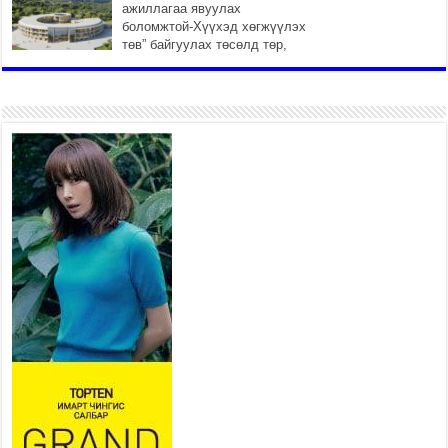
ажиллагаа явуулах
боломжтой-Хүүхэд хөгжүүлэх
төв” байгуулах төсөлд төр,
хувийн хэвшлийн түншлэлийн хүрээнд хамтран
ажиллахыг урьж байна
2026 оны 7 сар 22 / 9 цаг 28 минут
Б.Пүрэвдагва: “Урт цагаан”-ыг
залуучууд чөлөөт цагаа
өнгөрүүлдэг, жуулчид зорьж
ирдэг цэг болгоно
2026 оны 7 сар 21 / 16 цаг 47 минут
Тусгай замын автобус /BRT/
төслийн удирдах хорооны
ээлжит хуралдаан боллоо
2026 оны 7 сар 21 / 16 цаг 43 минут
Ерөнхий сайд Н.Учрал БНХАУ-аас Монгол Улсад
суугаа Элчин сайд Шэнь Миньжюанийг хүлээн
авч уулзав
2026 оны 7 сар 21 / 16 цаг 39 минут
БҮГД НАЙРАМДАХ ТАЖИКИСТАН УЛСТАЙ
ЭДИЙН ЗАСГИЙН ХАМТЫН АЖИЛЛАГААГ