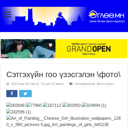
Сэтгэхүйн гоо үзэсгэлэн \фото\
2013 оны 10 сар 11 / 16 цаг 12 минут
Uncategorized
,
Фото мэдээ