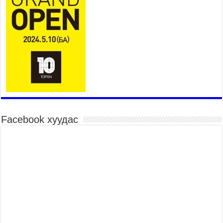
ӨРГӨЖҮҮЛНЭ
2026 оны 7 сар 21 / 16 цаг 34 минут
26,992 суралцагч хотхоны бага сургуульд, 8100
суралцагч төрөлжсөн ахлах сургуульд
суралцана
2026 оны 7 сар 21 / 13 цаг 43 минут
COP17 хурлын үеэрх замын хөдөлгөөн, нийтийн
тээврийн зохицуулалт, сургууль, цэцэрлэг, зах,
худалдааны төвийн ажиллах хуваарийг гаргаж,
иргэдэд мэдээлэхийг үүрэг болголоо
2026 оны 7 сар 21 / 11 цаг 59 минут
Facebook хуудас
Гэр бүлийн хэрэг шүүхэд хянан шийдвэрлэх
тухай хуулиар хүүхдийн дээд ашиг сонирхлыг
нэн тэргүүнд хангахыг баталгаажууллаа
2026 оны 7 сар 21 / 11 цаг 42 минут
Б.Пүрэвдагва: “Туул-1” коллекторыг ашиглалтад
оруулж байж бид гэр хорооллыг барилгажуулна
2026 оны 7 сар 21 / 10 цаг 15 минут
НИЙСЛЭЛ, АЙМГИЙН УДИРДЛАГУУДЫН
АЖЛЫГ ХҮНД СУРТЛЫГ БУУРУУЛЖ, ИРГЭД,