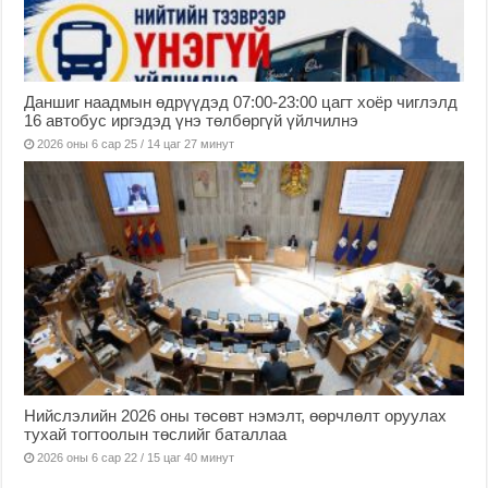
Даншиг наадмын өдрүүдэд 07:00-23:00 цагт хоёр чиглэлд
16 автобус иргэдэд үнэ төлбөргүй үйлчилнэ
2026 оны 6 сар 25 / 14 цаг 27 минут
Нийслэлийн 2026 оны төсөвт нэмэлт, өөрчлөлт оруулах
тухай тогтоолын төслийг баталлаа
2026 оны 6 сар 22 / 15 цаг 40 минут