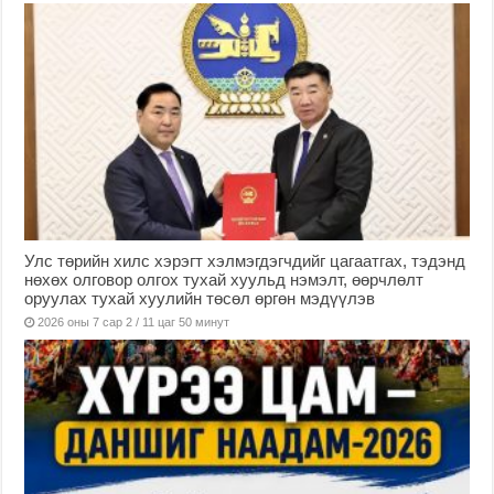
Улс төрийн хилс хэрэгт хэлмэгдэгчдийг цагаатгах, тэдэнд
нөхөх олговор олгох тухай хуульд нэмэлт, өөрчлөлт
оруулах тухай хуулийн төсөл өргөн мэдүүлэв
2026 оны 7 сар 2 / 11 цаг 50 минут