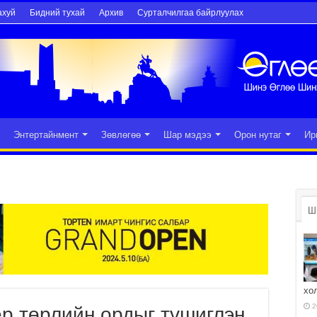
ахуй
Бидний тухай
Архив
Сурталчилгаа байрлуулах
Энтертайнмент
Зөвлөгөө
Шар мэдээ
Орон нутаг
Ир
Ш
хо
2
р төрлийн ордыг түшиглэн