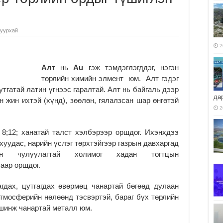
 уурхай
2
Алт
нь
Au
гэж тэмдэглэгддэг, нэгэн
төрлийн химийн элмент юм. Алт гэдэг
утгатай латин үгнээс гаралтай. Алт нь байгаль дээр
да
н жин ихтэй (хүнд), зөөлөн, гялалзсан шар өнгөтэй
2
8;12; ханатай талст хэлбэрээр оршдог. Ихэнхдээ
 хуудас, нарийн үслэг төрхтэйгээр газрын давхаргад
н чулуулагтай холимог хадан тогтцын
аар оршдог.
агдах, цутгагдах өвөрмөц чанартай бөгөөд дулаан
тмосферийн нөлөөнд тэсвэртэй, бараг бүх төрлийн
 шинж чанартай металл юм.