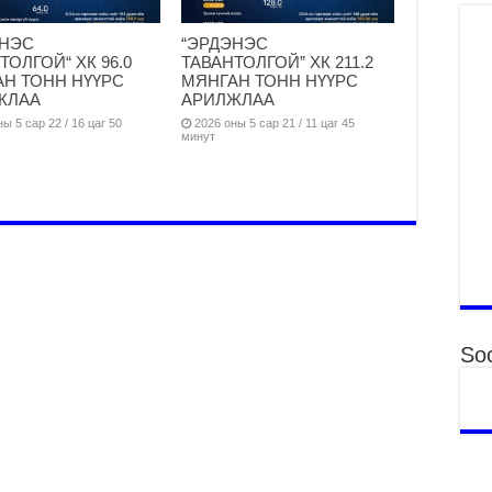
Үн
ЭНЭС
“ЭРДЭНЭС
ша
ТОЛГОЙ“ ХК 96.0
ТАВАНТОЛГОЙ” ХК 211.2
Ул
Н ТОНН НҮҮРС
МЯНГАН ТОНН НҮҮРС
га
ЖЛАА
АРИЛЖЛАА
2
ы 5 сар 22 / 16 цаг 50
2026 оны 5 сар 21 / 11 цаг 45
минут
Ни
ир
2
Хү
үр
2
Тө
16
2
Soc
На
мэ
аж
2
Үн