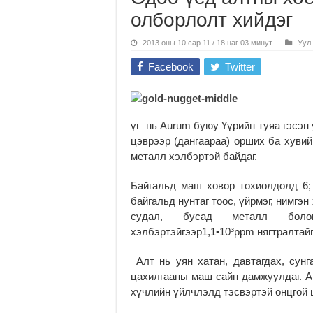
олборлолт хийдэг
2013 оны 10 сар 11 / 18 цаг 03 минут
Уул
Facebook
Twitter
үг нь Аurum буюу Үүрийн туяа гэсэн 
цэврээр (дангаараа) орших ба хувий
металл хэлбэртэй байдаг.
Байгальд маш ховор тохиолдолд 6; 
байгальд нунтаг тоос, үйрмэг, нимгэн
судал, бусад металл боло
хэлбэртэйгээр1,1•10³ppm нягтралтайг
Алт нь уян хатан, давтагдах, сунг
цахилгааны маш сайн дамжуулдаг. А
хүчлийн үйлчлэлд тэсвэртэй онцгой