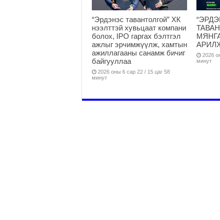
“Эрдэнэс тавантолгой” ХК
“ЭРД
нээлттэй хувьцаат компани
ТАВАН
болох, IPO гаргах бэлтгэл
МЯНГА
ажлыг эрчимжүүлж, хамтын
АРИЛ
ажиллагааны санамж бичиг
2026 он
байгууллаа
минут
2026 оны 6 сар 22 / 15 цаг 58
минут