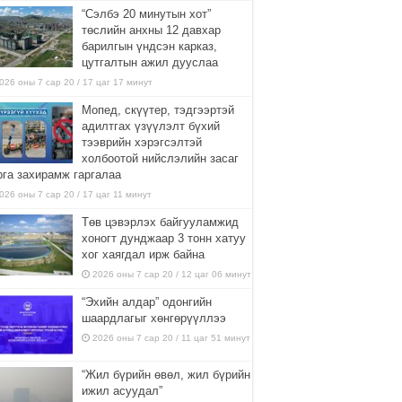
“Сэлбэ 20 минутын хот”
төслийн анхны 12 давхар
барилгын үндсэн карказ,
цутгалтын ажил дууслаа
026 оны 7 сар 20 / 17 цаг 17 минут
Мопед, скүүтер, тэдгээртэй
адилтгах үзүүлэлт бүхий
тээврийн хэрэгсэлтэй
холбоотой нийслэлийн засаг
рга захирамж гаргалаа
026 оны 7 сар 20 / 17 цаг 11 минут
Төв цэвэрлэх байгууламжид
хоногт дунджаар 3 тонн хатуу
хог хаягдал ирж байна
2026 оны 7 сар 20 / 12 цаг 06 минут
“Эхийн алдар” одонгийн
шаардлагыг хөнгөрүүллээ
2026 оны 7 сар 20 / 11 цаг 51 минут
“Жил бүрийн өвөл, жил бүрийн
ижил асуудал”