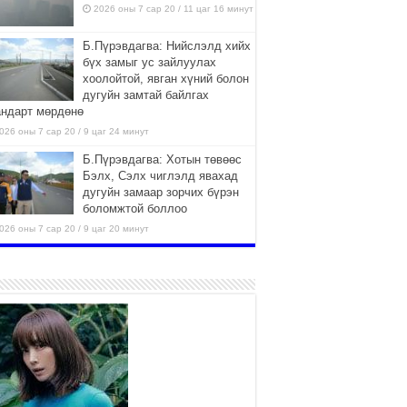
2026 оны 7 сар 20 / 11 цаг 16 минут
Б.Пүрэвдагва: Нийслэлд хийх
бүх замыг ус зайлуулах
хоолойтой, явган хүний болон
дугуйн замтай байлгах
андарт мөрдөнө
026 оны 7 сар 20 / 9 цаг 24 минут
Б.Пүрэвдагва: Хотын төвөөс
Бэлх, Сэлх чиглэлд явахад
дугуйн замаар зорчих бүрэн
боломжтой боллоо
026 оны 7 сар 20 / 9 цаг 20 минут
Хан-Уул дүүрэг, Чингисийн
өргөн чөлөөний ус зайлуулах
шугам хоолойн ажил 80
хувьтай үргэлжилж байна
026 оны 7 сар 20 / 9 цаг 14 минут
Усархаг аадар бороо орж
байгаа тул аюулгүй байдлаа
хангаж, үер усны аюулаас
сэрэмжлэхийг нийслэлийн