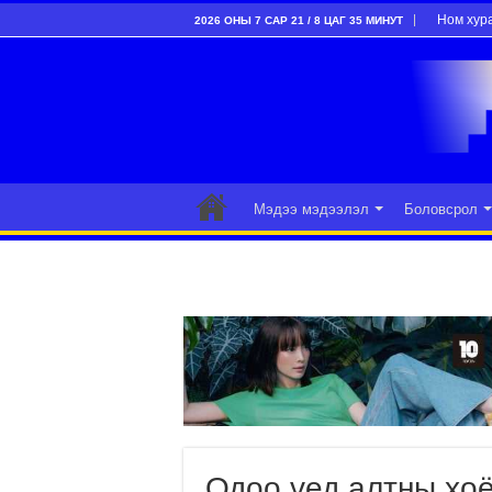
Ном хур
2026 ОНЫ 7 САР 21 / 8 ЦАГ 35 МИНУТ
Мэдээ мэдээлэл
Боловсрол
Одоо үед алтны хоё