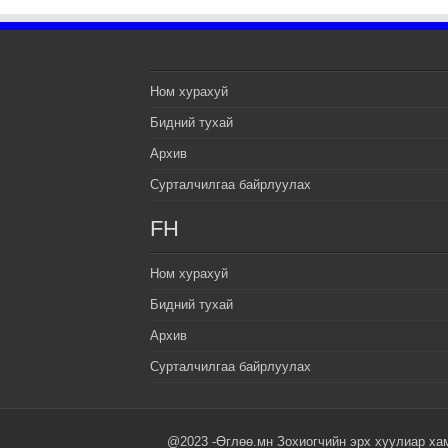
Ном хурахуй
Бидний тухай
Архив
Сурталчилгаа байрлуулах
FH
Ном хурахуй
Бидний тухай
Архив
Сурталчилгаа байрлуулах
@2023 -Өглөө.мн Зохиогчийн эрх хуулиар ха