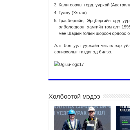
Калигоорлын орд, уурхай (Австрал
Гуажу (Хятад)
Грасбергийн, Эрцбергийн орд уур
олбологдсон хамгийн том алт 199
мөн Шарын голын шороон ордоос олд
Алт бол уул уурхайн чиглэлээр үй
сонирхолыг татдаг эд билээ.
Холбоотой мэдээ