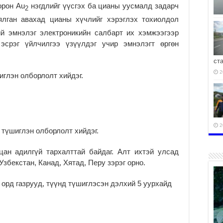
орон Au
нэгдлийг үүсгэх ба цианы уусмалд задарч
2
ялган авахад цианы хүчлийг хэрэглэх тохиолдол
й эмнэлэг электроникийн салбарт их хэмжээгээр
срэг үйлчилгээ үзүүлдэг учир эмнэлэгт өргөн
ст
2
иглэн олборлолт хийдэг.
2
түшиглэн олборлолт хийдэг.
цан адилгүй тархалттай байдаг. Алт ихтэй улсад
збекстан, Канад, Хятад, Перу зэрэг орно.
2
 орд газрууд, түүнд түшиглэсэн дэлхий 5 уурхайд