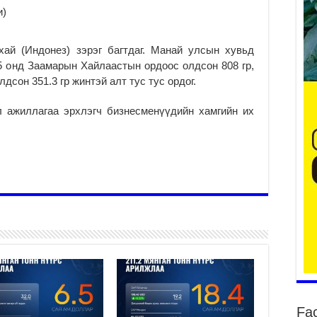
Он
и)
2
31
хай (Индонез) зэрэг багтдаг. Манай улсын хувьд
үе
5 онд Заамарын Хайлаастын ордоос олдсон 808 гр,
ба
сон 351.3 гр жинтэй алт тус тус ордог.
2
л ажиллагаа эрхлэгч бизнесменүүдийн хамгийн их
Ая
2
Үе
хо
ба
2
Мо
“Д
ба
2
Ша
тө
ши
Fa
2