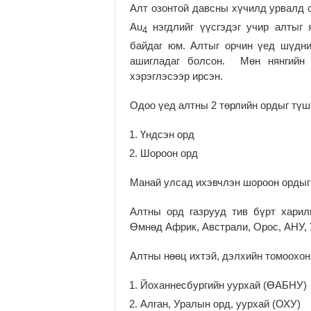
Алт озонтой давсны хүчилд урвалд 
Au
нэгдлийг үүсгэдэг учир алтыг 
4
байдаг юм. Алтыг орчин үед шүдни
ашигладаг болсон. Мөн нянгийн э
хэрэглэсээр ирсэн.
Одоо үед алтны 2 төрлийн ордыг түш
Үндсэн орд
Шороон орд
Манай улсад ихэвчлэн шороон ордыг 
Алтны орд газрууд тив бүрт харил
Өмнөд Африк, Австрали, Орос, АНУ, У
Алтны нөөц ихтэй, дэлхийн томоохон
Йоханнесбургийн уурхай (ӨАБНУ)
Алган, Уралын орд, уурхай (ОХУ)