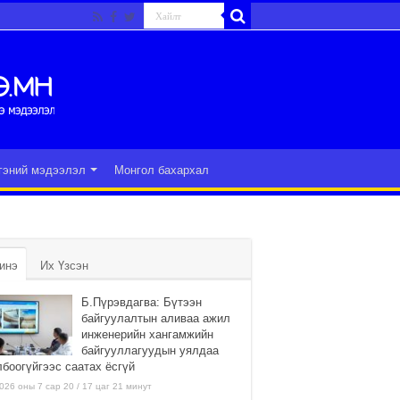
гэний мэдээлэл
Монгол бахархал
инэ
Их Үзсэн
Б.Пүрэвдагва: Бүтээн
байгуулалтын аливаа ажил
инженерийн хангамжийн
байгууллагуудын уялдаа
лбоогүйгээс саатах ёсгүй
026 оны 7 сар 20 / 17 цаг 21 минут