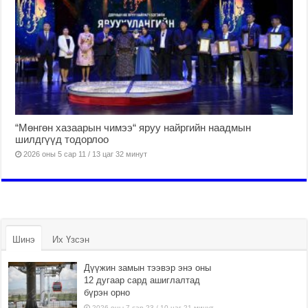
“Мөнгөн хазаарын чимээ“ яруу найргийн наадмын
шилдгүүд тодорлоо
2026 оны 5 сар 11 / 13 цаг 32 минут
Шинэ
Их Үзсэн
Дүүжин замын тээвэр энэ оны
12 дугаар сард ашиглалтад
бүрэн орно
2026 оны 7 сар 23 / 10 цаг 21 минут