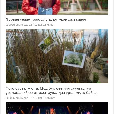
“Гурван үеийн торго хяргасан” уран хатгамалч
2026 оны 5 сар 26 / 17 цаг 13 минут
Фото сурвалжилга: Мод бут, сөөгийн суулгац, үр
үрслэгээний өргөтгөсөн худалдаа үргэлжилж байна
2026 оны 5 сар 13 / 10 цаг 17 минут