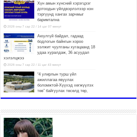
Хүн амын хүнсний хэрэгцээг
дотоодын үйлдвэрлэлээр нэн
тэргүүнд хангах зарчмыг
баримтална
2026 оны 7 сар 22 / 14 цаг 07 минут
Аюулгүй байдал, гадаад
бодлогын байнгын хороо
ээлжит чуулганы хугацаанд 18
удаа хуралдаж, 36 асуудал
хэлэлцжээ
2026 оны 7 сар 22 / 11 цаг 43 минут
“4 улирлын турш үйл
ажиллагаа явуулах
боломжтой-Хүүхэд хөгжүүлэх
төв” байгуулах төсөлд төр,
хувийн хэвшлийн түншлэлийн хүрээнд хамтран
ажиллахыг урьж байна
2026 оны 7 сар 22 / 9 цаг 28 минут
Б.Пүрэвдагва: “Урт цагаан”-ыг
залуучууд чөлөөт цагаа
өнгөрүүлдэг, жуулчид зорьж
ирдэг цэг болгоно