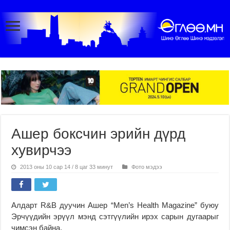
Ашер боксчин эрийн дүрд
хувирчээ
2013 оны 10 сар 14 / 8 цаг 33 минут
Фото мэдээ
Алдарт R&B дуучин Ашер “Men’s Health Magazine” буюу
Эрчүүдийн эрүүл мэнд сэтгүүлийн ирэх сарын дугаарыг
чимсэн байна.