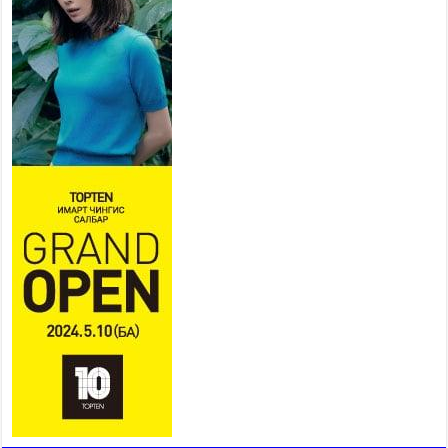
2026 оны 7 сар 21 / 16 цаг 47 минут
Тусгай замын автобус /BRT/ төслийн удирдах
хорооны ээлжит хуралдаан боллоо
2026 оны 7 сар 21 / 16 цаг 43 минут
Ерөнхий сайд Н.Учрал БНХАУ-аас Монгол Улсад
суугаа Элчин сайд Шэнь Миньжюанийг хүлээн
авч уулзав
2026 оны 7 сар 21 / 16 цаг 39 минут
БҮГД НАЙРАМДАХ ТАЖИКИСТАН УЛСТАЙ
ЭДИЙН ЗАСГИЙН ХАМТЫН АЖИЛЛАГААГ
ӨРГӨЖҮҮЛНЭ
2026 оны 7 сар 21 / 16 цаг 34 минут
26,992 суралцагч хотхоны бага сургуульд, 8100
суралцагч төрөлжсөн ахлах сургуульд
суралцана
2026 оны 7 сар 21 / 13 цаг 43 минут
COP17 хурлын үеэрх замын хөдөлгөөн, нийтийн
тээврийн зохицуулалт, сургууль, цэцэрлэг, зах,
худалдааны төвийн ажиллах хуваарийг гаргаж,
иргэдэд мэдээлэхийг үүрэг болголоо