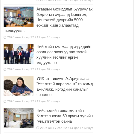
Агаарын бохирдлыг бууруулах
бодлогын хүрээнд Баянгол,
Чингэлтэй дүүргийн 5000
өрхийг хийн халаалтад
шилжүүлэв
2026 оны 7 сар 22 / 17 цаг 14 минут
Нийгмийн сүлжээнд хүүхдийн
оролцоог зохицуулах тухай
хуулийн төслийг өргөн
мэдүүллээ
2026 оны 7 сар 22 / 17 цаг 09 минут
УИХ-ын гишүүн А.Ариунзаяа
“Нээлттэй парламент” танхимд
ажиллаж, иргэдийн саналыг
сонслоо
2026 оны 7 сар 22 / 17 цаг 04 минут
Нийслэлийн өвөлжилтийн
бэлтгэл ажил 50 орчим хувийн
гүйцэтгэлтэй байна
2026 оны 7 сар 22 / 14 цаг 15 минут