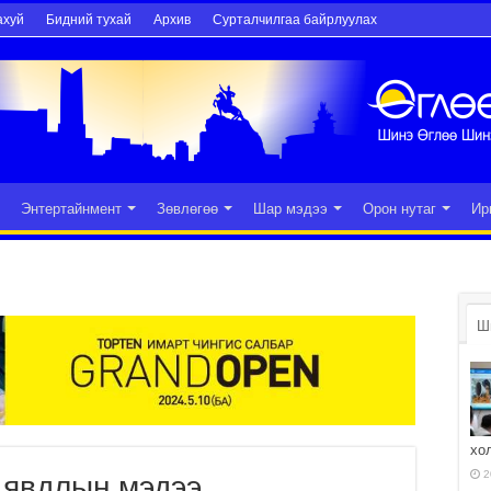
ахуй
Бидний тухай
Архив
Сурталчилгаа байрлуулах
Энтертайнмент
Зөвлөгөө
Шар мэдээ
Орон нутаг
Ир
Ш
хо
2
 явдлын мэдээ