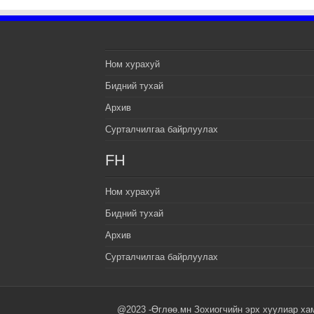
Ном хурахуй
Бидний тухай
Архив
Сурталчилгаа байрлуулах
FH
Ном хурахуй
Бидний тухай
Архив
Сурталчилгаа байрлуулах
@2023 -Өглөө.мн Зохиогчийн эрх хуулиар ха