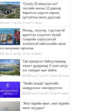
“Сэлбэ 20 минутын хот”
төслийн анхны 12 давхар
барилгын үндсэн карказ,
цутгалтын ажил дууслаа
026 оны 7 сар 20 / 17 цаг 17 минут
Мопед, скүүтер, тэдгээртэй
адилтгах үзүүлэлт бүхий
тээврийн хэрэгсэлтэй
холбоотой нийслэлийн засаг
рга захирамж гаргалаа
026 оны 7 сар 20 / 17 цаг 11 минут
Төв цэвэрлэх байгууламжид
хоногт дунджаар 3 тонн хатуу
хог хаягдал ирж байна
2026 оны 7 сар 20 / 12 цаг 06 минут
“Эхийн алдар” одонгийн
шаардлагыг хөнгөрүүллээ
2026 оны 7 сар 20 / 11 цаг 51 минут
“Жил бүрийн өвөл, жил бүрийн
ижил асуудал”