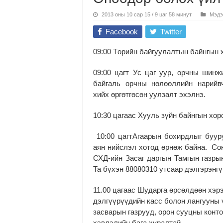
2013 оны 10 сар 15 / 9 цаг 58 минут
Мэдэ
Facebook
Twitter
09:00 Төрийн байгуулалтын байнгын 
09:00 цагт Ус цаг уур, орчны шин
байгаль орчны нөлөөллийн нарийв
хийх өргөтгөсөн уулзалт эхэлнэ.
10:30 цагаас Хууль зүйн байнгын хор
10:00 цагтАгаарын бохирдлыг буур
аян нийслэл хотод өрнөж байна. Сон
СХД-ийн Засаг даргын Тамгын газры
Та бүхэн 88080310 утсаар дэлгэрэнг
11.00 цагаас Шударга өрсөлдөөн хэр
дэлгүүрүүдийн касс болон лангууны ү
засварын газрууд, орон сууцны конт
хэвлэлийн бага хуралтай.