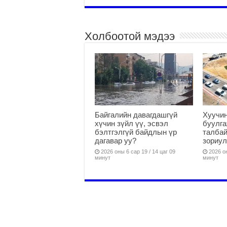
Холбоотой мэдээ
Байгалийн давагдашгүй
Хуучин
хүчин зүйл үү, эсвэл
буулга
бэлтгэлгүй байдлын үр
талбай
дагавар уу?
зориул
2026 оны 6 сар 19 / 14 цаг 09
2026 он
минут
минут