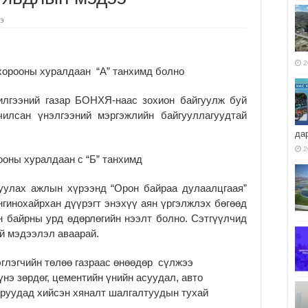
э
2
хорооны хуралдаан “А” танхимд болно
жилгээний газар БОНХЯ-наас зохион байгуулж буй
чилсан үнэлгээний мэргэжлийн байгууллагуудтай
да
2
ооны хуралдаан с “Б” танхимд
уулах ажлын хүрээнд “Орон байраа дулаалцгаая”
гинохайрхан дүүрэгт энэхүү аян үргэлжлэх бөгөөд
н байрны урд өдөрлөгийн нээлт болно. Сэтгүүлчид
үй мэдээлэл аваарай.
эглэгчийн төлөө газраас өнөөдөр сүлжээ
нэ зөрдөг, цементийн үнийн асуудал, авто
оруудад хийсэн хяналт шалгалтуудын тухай