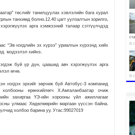
аатар” төслийг танилцуулах хэвлэлийн бага хурал
лын танхимд болно.12.40 цагт уулзалтын зорилго,
 хэрэгжүүлэх арга хэмжээний талаар сэтгүүлчдэд
ст
2
аас “Эв нэгдлийн эх хүрээ” уриалгын хүрээнд хийх
вд мэдээлэл хийнэ.
ээгдэж буй үр дүн, цаашид авч хэрэгжүүлэх арга
лэл өгнө.
2
эн нэгдэх эрхийг зөрчиж буй Автобус-3 компанид
 холбооны ерөнхийлөгч Х.Амгаланбаатар очиж
нийн захиргаа ҮЭ-ийн хорооны үйл ажиллагааг
оосны улмаас Хөдөлмөрийн маргаан үүссэн байна.
2
үүлчид холбоо барина уу. Утас:99027019