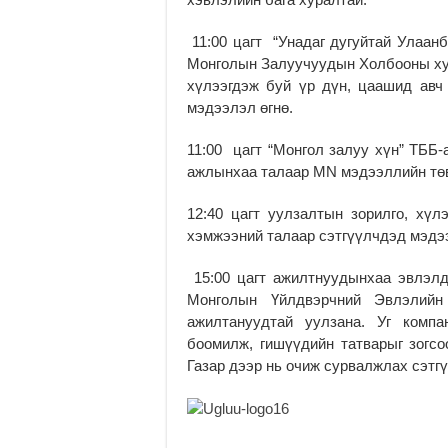
11:00 цагт “Унадаг дугуйтай Улаанб
Монголын Залуучуудын Холбооны хур
хүлээгдэж буй үр дүн, цаашид авч
мэдээлэл өгнө.
11:00 цагт “Монгол залуу хүн” ТББ-
ажлынхаа талаар MN мэдээллийн тө
12:40 цагт уулзалтын зорилго, хүл
хэмжээний талаар сэтгүүлчдэд мэдээ
15:00 цагт ажилтнуудынхаа эвлэлд
Монголын Үйлдвэрчний Эвлэлийн
ажилтануудтай уулзана. Уг компа
боомилж, гишүүдийн татварыг зогс
Газар дээр нь очиж сурвалжлах сэтг