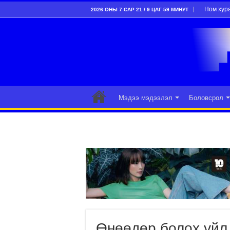
Ном хур
2026 ОНЫ 7 САР 21 / 9 ЦАГ 59 МИНУТ
Мэдээ мэдээлэл
Боловсрол
Өнөөдөр болох үйл