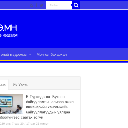
гэний мэдээлэл
Монгол бахархал
инэ
Их Үзсэн
Б.Пүрэвдагва: Бүтээн
байгуулалтын аливаа ажил
инженерийн хангамжийн
байгууллагуудын уялдаа
лбоогүйгээс саатах ёсгүй
026 оны 7 сар 20 / 17 цаг 21 минут