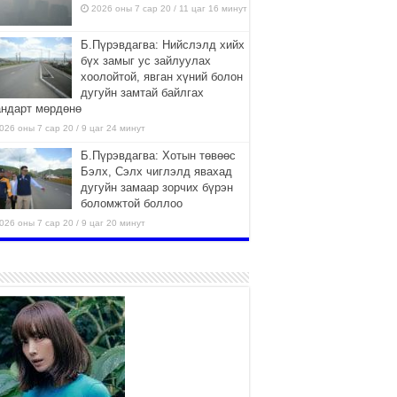
2026 оны 7 сар 20 / 11 цаг 16 минут
Б.Пүрэвдагва: Нийслэлд хийх
бүх замыг ус зайлуулах
хоолойтой, явган хүний болон
дугуйн замтай байлгах
андарт мөрдөнө
026 оны 7 сар 20 / 9 цаг 24 минут
Б.Пүрэвдагва: Хотын төвөөс
Бэлх, Сэлх чиглэлд явахад
дугуйн замаар зорчих бүрэн
боломжтой боллоо
026 оны 7 сар 20 / 9 цаг 20 минут
Хан-Уул дүүрэг, Чингисийн
өргөн чөлөөний ус зайлуулах
шугам хоолойн ажил 80
хувьтай үргэлжилж байна
026 оны 7 сар 20 / 9 цаг 14 минут
Усархаг аадар бороо орж
байгаа тул аюулгүй байдлаа
хангаж, үер усны аюулаас
сэрэмжлэхийг нийслэлийн