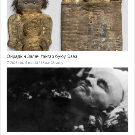
Ойрадын Заяач тэнгэр буюу Эзээ
2026 оны 5 сар 13 / 13 цаг 35 минут