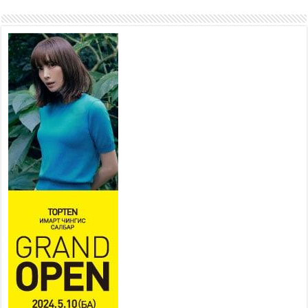
2026 оны 7 сар 15 / 11 цаг 22 минут
Наадмын амралтын өдрүүдэд
нийслэлийн эрүүл мэндийн
байгууллагууд дараах
хуваарийн дагуу ажиллана
2026 оны 7 сар 15 / 11 цаг 18 минут
Үндэсний их баяр наадам
эхэллээ
2026 оны 7 сар 15 / 11 цаг 14 минут
Үер усны аюулаас сэргийлж, нийслэлийн Онцгой
байдлын газрын 162 алба хаагч үүрэг гүйцэтгэж
байна
2026 оны 7 сар 15 / 11 цаг 07 минут
Үндэсний их сурын харваанд 850 харваач цэц
мэргэнээ сорьж байна
2026 оны 7 сар 15 / 11 цаг 03 минут
Төв цэнгэлдэхийн эргэн тойронд
2026 оны 7 сар 15 / 10 цаг 58 минут
Үндэсний их баяр наадмын шагайн харваа