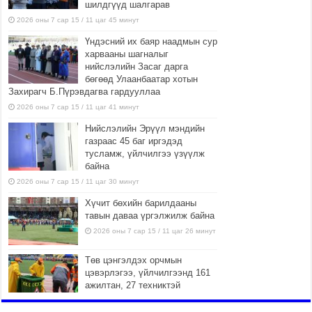
шилдгүүд шалгарав
2026 оны 7 сар 15 / 11 цаг 45 минут
Үндэсний их баяр наадмын сур
харвааны шагналыг
нийслэлийн Засаг дарга
бөгөөд Улаанбаатар хотын
Захирагч Б.Пүрэвдагва гардууллаа
2026 оны 7 сар 15 / 11 цаг 41 минут
Нийслэлийн Эрүүл мэндийн
газраас 45 баг иргэдэд
тусламж, үйлчилгээ үзүүлж
байна
2026 оны 7 сар 15 / 11 цаг 30 минут
Хүчит бөхийн барилдааны
тавын даваа үргэлжилж байна
2026 оны 7 сар 15 / 11 цаг 26 минут
Төв цэнгэлдэх орчмын
цэвэрлэгээ, үйлчилгээнд 161
ажилтан, 27 техниктэй
ажиллаж байна