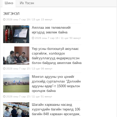
Шинэ
Их Үзсэн
ЭМГЭНЭЛ
2026 оны 7 сар 19 / 15 цаг 15 минут
Аяллаа зөв төлөвлөхийг
иргэдэд зөвлөж байна
2026 оны 7 сар 16 / 11 цаг 50 минут
Үер усны болзошгүй аюулаас
сэргийлж, холбогдох
байгууллагууд өндөржүүлсэн
бэлэн байдалд ажиллаж байна
2026 оны 7 сар 15 / 13 цаг 06 минут
Монгол адууны үнэ цэнийг
дэлхийд сурталчлах “Дэлхийн
адууны өдөр”-т 15000 морьтон
оролцож байна
2026 оны 7 сар 15 / 11 цаг 51 минут
Шагайн харвааны насанд
хүрэгчдийн багийн төрөлд 106
багийн 848 харваач өрсөлдөж,