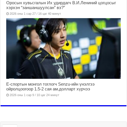
Оросын хувьсгалын Их удирдагч В.И.Лениний цогцосыг
хэрхэн “заншаншуулсан” вэ?”
2026 оны 1 сар 27 / 16 цаг 40 минут
Е-спортын монгол тоглогч Senzu-ийн үнэлгээ
ойролцоогоор 1.5-2 сая ам.долларт хүрчээ
2026 оны 1 сар 9 / 10 цаг 24 минут