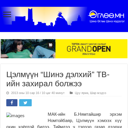
Цэлмүүн “Шинэ дэлхий” ТВ-
ийн захирал болжээ
2013 оны 10 сар 16 / 10 цаг 40 минут
Цуу яриа
,
Шар мэдээ
МАК-ийн Б.Нямтайшир эрхэм
Номтойбаяр, Цэлмүүн хэмээх хүү
охин хоёртой билээ. Тиймдээ ч тэрээр газар дээрхи