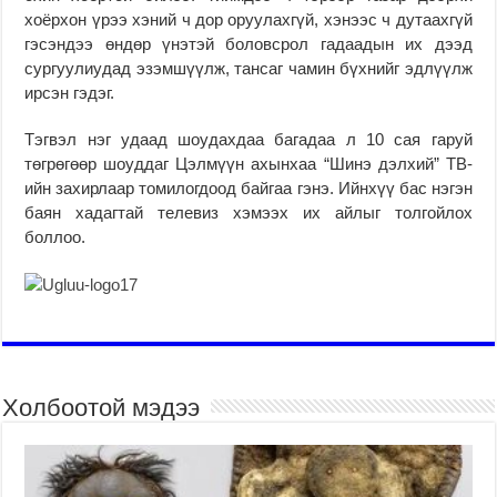
хоёрхон үрээ хэний ч дор оруулахгүй, хэнээс ч дутаахгүй
гэсэндээ өндөр үнэтэй боловсрол гадаадын их дээд
сургуулиудад эзэмшүүлж, тансаг чамин бүхнийг эдлүүлж
ирсэн гэдэг.
Тэгвэл нэг удаад шоудахдаа багадаа л 10 сая гаруй
төгрөгөөр шоуддаг Цэлмүүн ахынхаа “Шинэ дэлхий” ТВ-
ийн захирлаар томилогдоод байгаа гэнэ. Ийнхүү бас нэгэн
баян хадагтай телевиз хэмээх их айлыг толгойлох
боллоо.
Холбоотой мэдээ