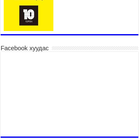
насанд хүрэгчдийн багийн харваагаар
үргэлжилж байна
2026 оны 7 сар 15 / 10 цаг 52 минут
Үндэсний их баяр наадмын хүчит бөхийн
барилдаан эхэллээ
2026 оны 7 сар 15 / 10 цаг 46 минут
Үндэсний хувцасны өдрийг тохиолдуулан
Facebook хуудас
“Дээлтэй монгол наадам” боллоо
2026 оны 7 сар 15 / 10 цаг 41 минут
МОНГОЛ УЛСЫН ЕРӨНХИЙ САЙД Н.УЧРАЛ
БАЯР НААДМЫН НЭЭЛТЭД ОРОЛЦОЖ,
НААДАМЧИН ОЛОНД МЭНДЧИЛГЭЭ
ДЭВШҮҮЛЭВ
2026 оны 7 сар 14 / 17 цаг 56 минут
МОНГОЛ УЛСЫН ЕРӨНХИЙ САЙД Н.УЧРАЛ
БҮГД НАЙРАМДАХ СОЛОНГОС УЛСЫН
ЕРӨНХИЙЛӨГЧ И ЖЭ МЁН-Д БАРААЛХАВ
2026 оны 7 сар 14 / 17 цаг 51 минут
ТӨРИЙН ДАЛБААНЫ ӨДӨРТ ЗОРИУЛСАН
ЦЭРГИЙН ЁСЛОЛЫН ЖАГСААЛ БОЛЛОО