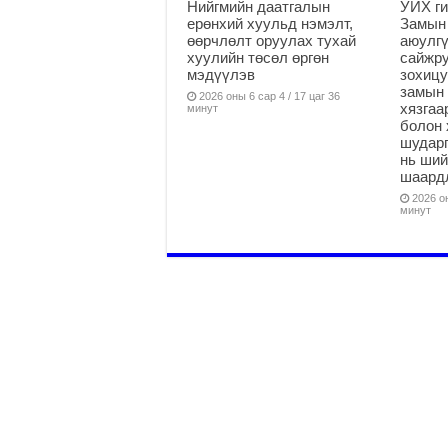
Нийгмийн даатгалын
УИХ ги
ерөнхий хуульд нэмэлт,
Замын
өөрчлөлт оруулах тухай
аюулгү
хуулийн төсөл өргөн
сайжру
мэдүүлэв
зохицу
замын 
2026 оны 6 сар 4 / 17 цаг 36
хязга
минут
болон 
шударг
нь ши
шаардл
2026 он
минут