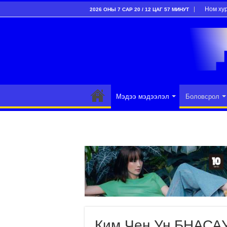
Ном ху
2026 ОНЫ 7 САР 20 / 12 ЦАГ 57 МИНУТ
Мэдээ мэдээлэл
Боловсрол
Ким Чен Ун БНАСАУ