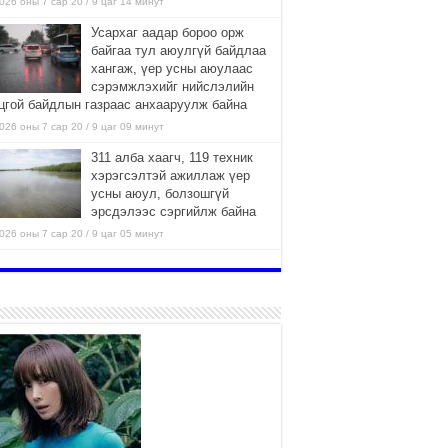
026 оны 7 сар 20 / 9 цаг 14 минут
Усархаг аадар бороо орж
байгаа тул аюулгүй байдлаа
хангаж, үер усны аюулаас
сэрэмжлэхийг нийслэлийн
цгой байдлын газраас анхааруулж байна
026 оны 7 сар 20 / 9 цаг 09 минут
311 алба хаагч, 119 техник
хэрэгсэлтэй ажиллаж үер
усны аюул, болзошгүй
эрсдэлээс сэргийлж байна
026 оны 7 сар 20 / 9 цаг 05 минут
ГЭНЭЛ
026 оны 7 сар 19 / 15 цаг 15 минут
Аяллаа зөв төлөвлөхийг
иргэдэд зөвлөж байна
2026 оны 7 сар 16 / 11 цаг 50 минут
Үер усны болзошгүй аюулаас
сэргийлж, холбогдох
байгууллагууд өндөржүүлсэн