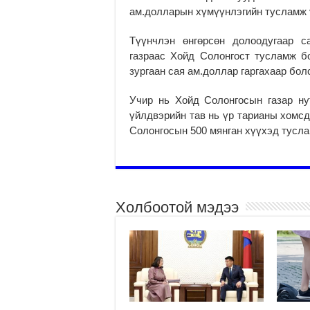
ам.­дол­ла­рын хүмүүнлэгийн тус­ламж
Түүнчлэн өнгөрсөн до­лоо­дугаар са
газраас Хойд Солонгост тусламж бо
зургаан сая ам.доллар гаргахаар болс­
Учир нь Хойд Солонгосын га­­зар н
үйлдвэрийн тав нь үр та­рианы хомс
Солонгосын 500 мянган хүүхэд тусла
Холбоотой мэдээ