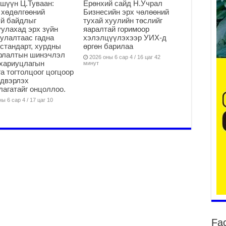
шүүн Ц.Туваан:
Ерөнхий сайд Н.Учрал
 хөдөлгөөний
Бизнесийн эрх чөлөөний
2
й байдлыг
тухай хуулийн төслийг
улахад эрх зүйн
яаралтай горимоор
Мо
улалтаас гадна
хэлэлцүүлэхээр УИХ-д
“Д
стандарт, хурдны
өргөн барилаа
ба
арлалтын шинэчлэл
2026 оны 6 сар 4 / 16 цаг 42
2
хариуцлагын
минут
а тогтолцоог цогцоор
Ша
йдвэрлэх
тө
агатайг онцоллоо.
ши
ы 6 сар 4 / 17 цаг 10
2
Үн
ша
Ул
га
2
Ни
ир
2
Хү
үр
Fa