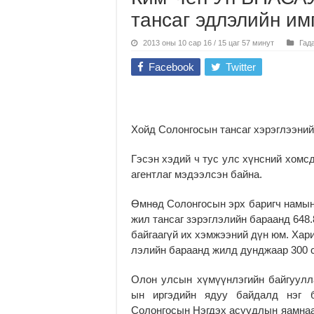
тансаг эдлэлийн им
2013 оны 10 сар 16 / 15 цаг 57 минут
Гад
Facebook
Twitter
Хойд Солонгосын тансаг хэрэг­лээний
Гэсэн хэдий ч тус улс хүнсний хомсд
агентлаг мэ­дээл­сэн байна.
Өмнөд Солонгосын эрх баригч намы
жил тансаг зэрэг­лэлийн бараанд 648
байгаагүй их хэмжээний дүн юм. Ха­ри
лэлийн бараанд жилд дунджаар 300 с
Олон улсын хүмүүнлэгийн байгуулла
ын иргэдийн ядуу бай­­­далд нэг 
Солонгосын Нэг­дэх асууд­лын яамнаас