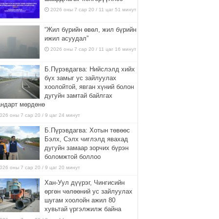
2026 оны 7 сар 20 / 11 цаг 51 минут
“Жил бүрийн өвөл, жил бүрийн
ижил асуудал”
2026 оны 7 сар 20 / 11 цаг 16 минут
Б.Пүрэвдагва: Нийслэлд хийх
бүх замыг ус зайлуулах
хоолойтой, явган хүний болон
дугуйн замтай байлгах
андарт мөрдөнө
026 оны 7 сар 20 / 9 цаг 24 минут
Б.Пүрэвдагва: Хотын төвөөс
Бэлх, Сэлх чиглэлд явахад
дугуйн замаар зорчих бүрэн
боломжтой боллоо
026 оны 7 сар 20 / 9 цаг 20 минут
Хан-Уул дүүрэг, Чингисийн
өргөн чөлөөний ус зайлуулах
шугам хоолойн ажил 80
хувьтай үргэлжилж байна