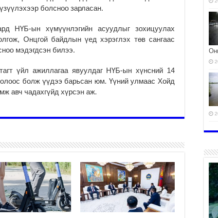
2
 үзүүлэхээр болсноо зар­ласан.
рд НҮБ-ын хү­мүүн­­лэгийн асуудлыг зо­­хи­­цуулах
лгож, Онц­гой байдлын үед хэрэг­лэх төв сангаас
­­­ноо мэдэгдсэн билээ.
Он
2
утагт үйл ажиллагаа явуул­даг НҮБ-ын хүнсний 14
долоос болж үүдээ барьсан юм. Үүний ул­маас Хойд
мж авч чадахгүйд хүрсэн аж.
2
ЭМ
2