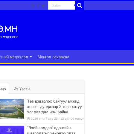
гэний мэдээлэл
Монгол бахархал
инэ
Их Үзсэн
Төв цэвэрлэх байгууламжид
хоногт дунджаар 3 тонн хатуу
хог хаягдал ирж байна
2026 оны 7 сар 20 / 12 цаг 06 минут
“Эхийн алдар” одонгийн
шаардлагыг хөнгөрүүллээ