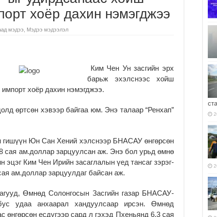
порт хоёр дахин нэмэгджээ
аад мэдээ
,
Мэдээ мэдээлэл
Ким Чен Ун засгийн эрх
барьж эхэлснээс хойш
 импорт хоёр дахин нэмэгджээ.
ст
олд өрт­сөн хэвээр байгаа юм. Энэ та­лаар “Ренхап”
2
н гишүүн Юн Сан Хений хэлснээр БНАСАУ өнгөрсөн
.8 сая ам.доллар зарцуулсан аж. Энэ бол урьд өмнө
н эцэг Ким Чен Ирийн засаг­лалын үед тансаг зэ­рэг­
2
ая ам.доллар зарцуулдаг байсан аж.
гууд, Өмнөд Со­лон­госын Засгийн газар БНАСАУ-
бус удаа ан­­хаа­рал хандуулсаар ир­сэн. Өмнөд
 өн­гөр­сөн есдүгээр сард л гэхэд Пхеньянд 6.3 сая