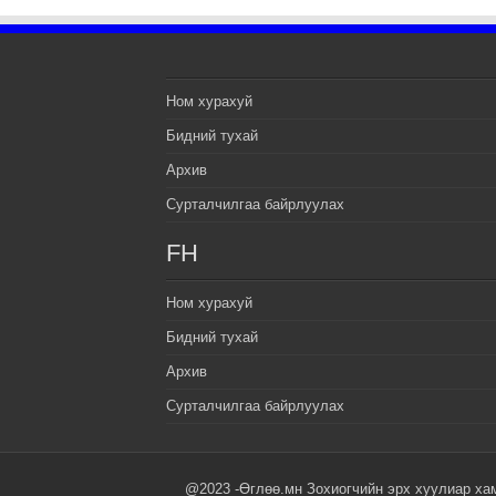
Ном хурахуй
Бидний тухай
Архив
Сурталчилгаа байрлуулах
FH
Ном хурахуй
Бидний тухай
Архив
Сурталчилгаа байрлуулах
@2023 -Өглөө.мн Зохиогчийн эрх хуулиар ха