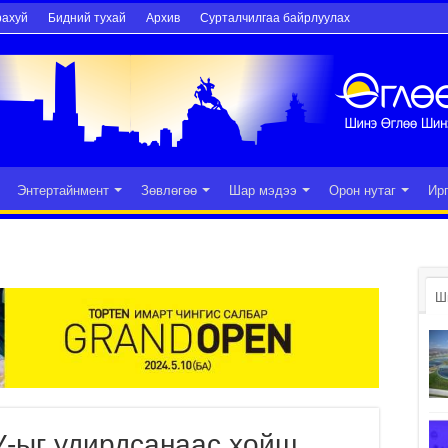
рахуй
Бидний тухай
Архив
Сурталчилгаа байрлуулах
Энтертайнмент
Зөвлөгөө
Шар мэдээ
Орон нутаг
Ир
Ш
-ыг удирдсанаас хойш