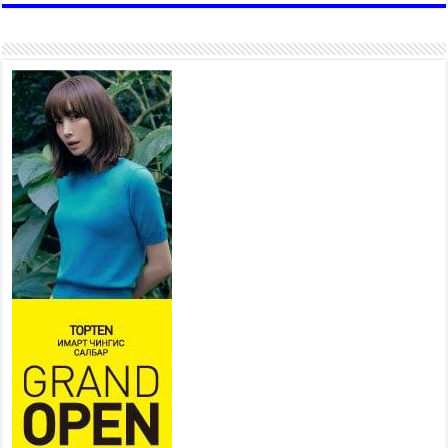
ажиллаж байна
2026 оны 7 сар 15 / 11 цаг 22 минут
Наадмын амралтын өдрүүдэд
нийслэлийн эрүүл мэндийн
байгууллагууд дараах
хуваарийн дагуу ажиллана
2026 оны 7 сар 15 / 11 цаг 18 минут
Үндэсний их баяр наадам
эхэллээ
2026 оны 7 сар 15 / 11 цаг 14 минут
Үер усны аюулаас сэргийлж, нийслэлийн Онцгой
байдлын газрын 162 алба хаагч үүрэг гүйцэтгэж
байна
2026 оны 7 сар 15 / 11 цаг 07 минут
Үндэсний их сурын харваанд 850 харваач цэц
мэргэнээ сорьж байна
2026 оны 7 сар 15 / 11 цаг 03 минут
Төв цэнгэлдэхийн эргэн тойронд
2026 оны 7 сар 15 / 10 цаг 58 минут