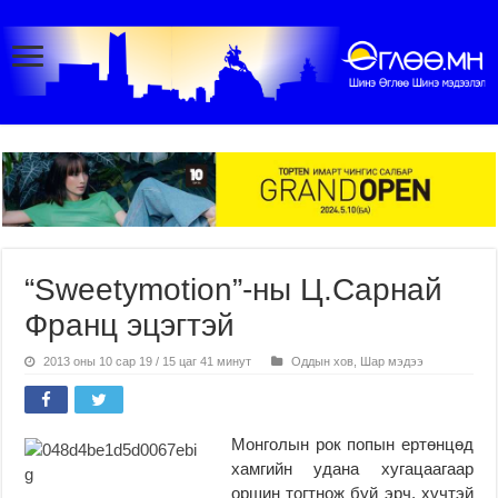
“Sweetymotion”-ны Ц.Сарнай
Франц эцэгтэй
2013 оны 10 сар 19 / 15 цаг 41 минут
Оддын хов
,
Шар мэдээ
Монголын рок попын ертөнцөд
хамгийн удана хугацаагаар
оршин тогтнож буй эрч, хүчтэй