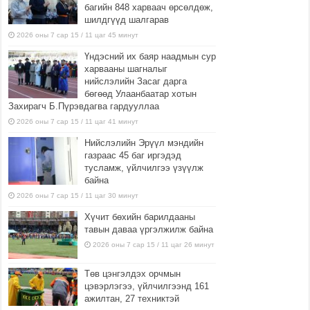
багийн 848 харваач өрсөлдөж,
шилдгүүд шалгарав
2026 оны 7 сар 15 / 11 цаг 45 минут
Үндэсний их баяр наадмын сур
харвааны шагналыг
нийслэлийн Засаг дарга
бөгөөд Улаанбаатар хотын
Захирагч Б.Пүрэвдагва гардууллаа
2026 оны 7 сар 15 / 11 цаг 41 минут
Нийслэлийн Эрүүл мэндийн
газраас 45 баг иргэдэд
тусламж, үйлчилгээ үзүүлж
байна
2026 оны 7 сар 15 / 11 цаг 30 минут
Хүчит бөхийн барилдааны
тавын даваа үргэлжилж байна
2026 оны 7 сар 15 / 11 цаг 26 минут
Төв цэнгэлдэх орчмын
цэвэрлэгээ, үйлчилгээнд 161
ажилтан, 27 техниктэй