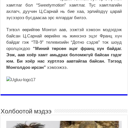
хамтлаг бол “Sweetymotion” хамтлаг. Тус хамтлагийн
ахлагч, дуучин Ц.Сарнай нь бие хаа, эрлийздүү царай
зүсээрээ бусдаасаа эрс ялгардаг билээ.
Тэгвэл өөрийгөө Монгол аав, ээжтэй хэмээн мэдэгдэж
байсан Ц.Сарнай өөрийнх нь жинхэнэ эцэг Франц хүн
байдаг гэж “ТВ-9” телевизийн “Дотно сэдэв” ток шоуд
оролцохдоо
“Миний төрсөн эцэг франц хүн байдаг.
Ээж, аав хоёр хамт амьдрах боломжгүй байсан гэдэг
юм. Би хоёр нас хүртлээ аавтайгаа байсан. Тэгээд
Монголдоо ирсэн”
хэмээжээ.
Холбоотой мэдээ