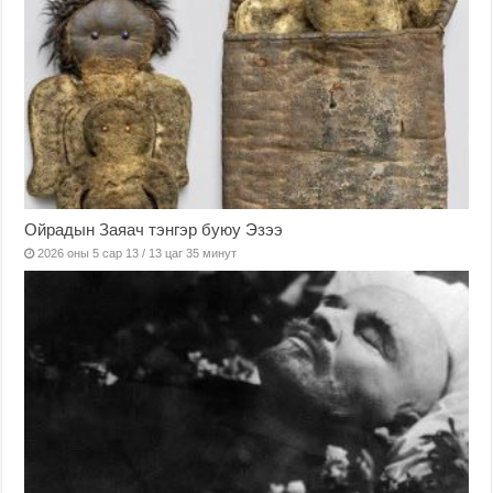
Ойрадын Заяач тэнгэр буюу Эзээ
2026 оны 5 сар 13 / 13 цаг 35 минут