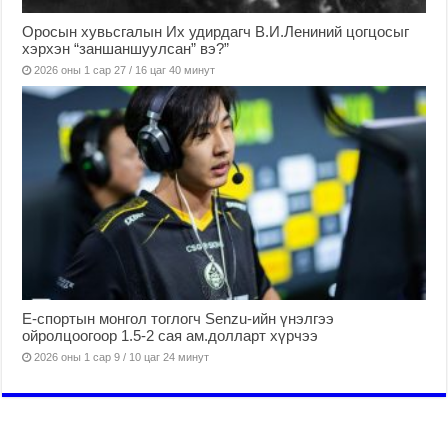
Оросын хувьсгалын Их удирдагч В.И.Лениний цогцосыг
хэрхэн “заншаншуулсан” вэ?”
2026 оны 1 сар 27 / 16 цаг 40 минут
Е-спортын монгол тоглогч Senzu-ийн үнэлгээ
ойролцоогоор 1.5-2 сая ам.долларт хүрчээ
2026 оны 1 сар 9 / 10 цаг 24 минут