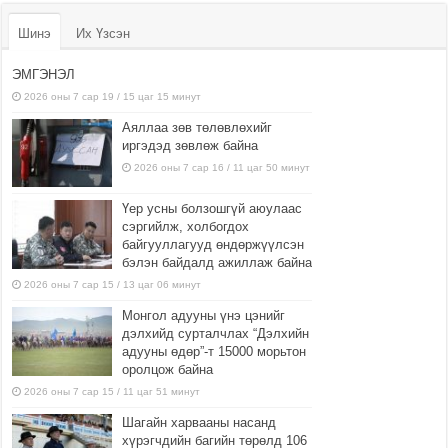
Шинэ
Их Үзсэн
ЭМГЭНЭЛ
2026 оны 7 сар 19 / 15 цаг 15 минут
Аяллаа зөв төлөвлөхийг
иргэдэд зөвлөж байна
2026 оны 7 сар 16 / 11 цаг 50 минут
Үер усны болзошгүй аюулаас
сэргийлж, холбогдох
байгууллагууд өндөржүүлсэн
бэлэн байдалд ажиллаж байна
2026 оны 7 сар 15 / 13 цаг 06 минут
Монгол адууны үнэ цэнийг
дэлхийд сурталчлах “Дэлхийн
адууны өдөр”-т 15000 морьтон
оролцож байна
2026 оны 7 сар 15 / 11 цаг 51 минут
Шагайн харвааны насанд
хүрэгчдийн багийн төрөлд 106