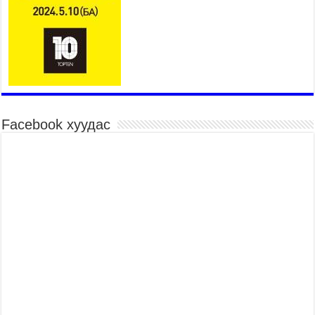
Үндэсний их баяр наадмын шагайн харваа
насанд хүрэгчдийн багийн харваагаар
үргэлжилж байна
2026 оны 7 сар 15 / 10 цаг 52 минут
Үндэсний их баяр наадмын хүчит бөхийн
барилдаан эхэллээ
2026 оны 7 сар 15 / 10 цаг 46 минут
Үндэсний хувцасны өдрийг тохиолдуулан
Facebook хуудас
“Дээлтэй монгол наадам” боллоо
2026 оны 7 сар 15 / 10 цаг 41 минут
МОНГОЛ УЛСЫН ЕРӨНХИЙ САЙД Н.УЧРАЛ
БАЯР НААДМЫН НЭЭЛТЭД ОРОЛЦОЖ,
НААДАМЧИН ОЛОНД МЭНДЧИЛГЭЭ
ДЭВШҮҮЛЭВ
2026 оны 7 сар 14 / 17 цаг 56 минут
МОНГОЛ УЛСЫН ЕРӨНХИЙ САЙД Н.УЧРАЛ
БҮГД НАЙРАМДАХ СОЛОНГОС УЛСЫН
ЕРӨНХИЙЛӨГЧ И ЖЭ МЁН-Д БАРААЛХАВ
2026 оны 7 сар 14 / 17 цаг 51 минут
ТӨРИЙН ДАЛБААНЫ ӨДӨРТ ЗОРИУЛСАН