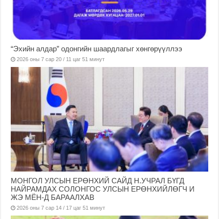
“Эхийн алдар” одонгийн шаардлагыг хөнгөрүүллээ
2026 оны 7 сар 20 / 11 цаг 51 минут
МОНГОЛ УЛСЫН ЕРӨНХИЙ САЙД Н.УЧРАЛ БҮГД
НАЙРАМДАХ СОЛОНГОС УЛСЫН ЕРӨНХИЙЛӨГЧ И
ЖЭ МЁН-Д БАРААЛХАВ
2026 оны 7 сар 14 / 17 цаг 51 минут