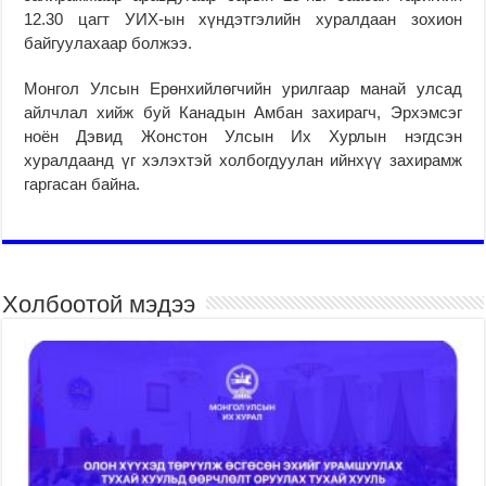
12.30 цагт УИХ-ын хүндэтгэлийн хуралдаан зохион
байгуулахаар болжээ.
Монгол Улсын Ерөнхийлөгчийн урилгаар манай улсад
айлчлал хийж буй Канадын Амбан захирагч, Эрхэмсэг
ноён Дэвид Жонстон Улсын Их Хурлын нэгдсэн
хуралдаанд үг хэлэхтэй холбогдуулан ийнхүү захирамж
гаргасан байна.
Холбоотой мэдээ