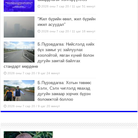
2026 оны 7 сар 20 / 11 цаг 51 минут
“Жил бүрийн өвөл, жил бүрийн
ижил асуудал”
2026 оны 7 сар 20 / 11 цаг 16 минут
Б.Пүрэвдагва: Нийслэлд хийх
бүх замыг ус зайлуулах
хоолойтой, явган хүний болон
дугуйн замтай байлгах
стандарт мөрдөнө
2026 оны 7 сар 20 / 9 цаг 24 минут
Б.Пүрэвдагва: Хотын төвөөс
Бэлх, Сэлх чиглэлд явахад
дугуйн замаар зорчих бүрэн
боломжтой боллоо
2026 оны 7 сар 20 / 9 цаг 20 минут
Хан-Уул дүүрэг, Чингисийн
өргөн чөлөөний ус зайлуулах
шугам хоолойн ажил 80
хувьтай үргэлжилж байна