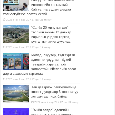
байгуулалтын аливаа ажил
инженерийн хангамжийн
байгууллагуудын уялдаа
холбоогүйгээс саатах ёсгүй
2026 оны 7 сар 20 / 17 цаг 21 минут
“Сэлбэ 20 минутын хот”
төслийн анхны 12 давхар
барилгын үндсэн карказ,
цутгалтын ажил дууслаа
2026 оны 7 сар 20 / 17 цаг 17 минут
Мопед, скүүтер, тэдгээртэй
адилтгах үзүүлэлт бүхий
тээврийн хэрэгсэлтэй
холбоотой нийслэлийн засаг
дарга захирамж гаргалаа
2026 оны 7 сар 20 / 17 цаг 11 минут
Төв цэвэрлэх байгууламжид
хоногт дунджаар 3 тонн хатуу
хог хаягдал ирж байна
2026 оны 7 сар 20 / 12 цаг 06 минут
“Эхийн алдар” одонгийн
шаардлагыг хөнгөрүүллээ