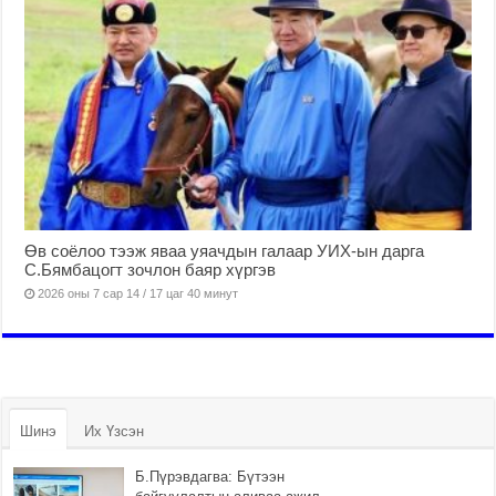
Өв соёлоо тээж яваа уяачдын галаар УИХ-ын дарга
С.Бямбацогт зочлон баяр хүргэв
2026 оны 7 сар 14 / 17 цаг 40 минут
Шинэ
Их Үзсэн
Б.Пүрэвдагва: Бүтээн