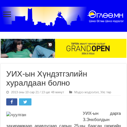
УИХ-ын Хүндэтгэлийн
хуралдаан болно
2013 оны 10 сар 21 / 13 цаг 48 минут
Мэдээ мэдээлэл
,
Улс төр
УИХ-ын дарга
З.Энхболдын
захирамжаар аравдугаар сарын 25-ны баасан гаригийн