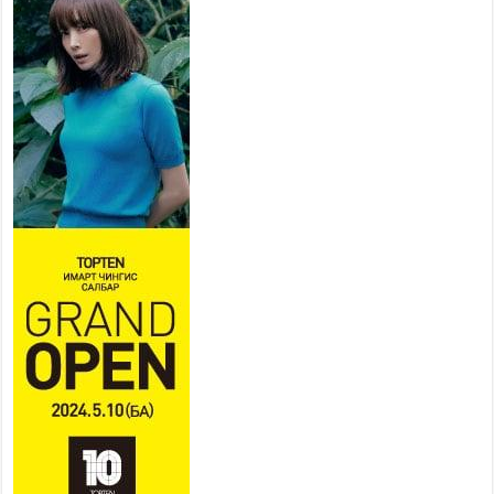
2026 оны 7 сар 20 / 9 цаг 14 минут
Усархаг аадар бороо орж
байгаа тул аюулгүй байдлаа
хангаж, үер усны аюулаас
сэрэмжлэхийг нийслэлийн
Онцгой байдлын газраас анхааруулж байна
2026 оны 7 сар 20 / 9 цаг 09 минут
311 алба хаагч, 119 техник хэрэгсэлтэй ажиллаж
үер усны аюул, болзошгүй эрсдэлээс сэргийлж
байна
2026 оны 7 сар 20 / 9 цаг 05 минут
Аяллаа зөв төлөвлөхийг иргэдэд зөвлөж байна
2026 оны 7 сар 16 / 11 цаг 50 минут
Үер усны болзошгүй аюулаас сэргийлж,
холбогдох байгууллагууд өндөржүүлсэн бэлэн
байдалд ажиллаж байна
2026 оны 7 сар 15 / 13 цаг 06 минут
Монгол адууны үнэ цэнийг дэлхийд сурталчлах
“Дэлхийн адууны өдөр”-т 15000 морьтон оролцож
байна