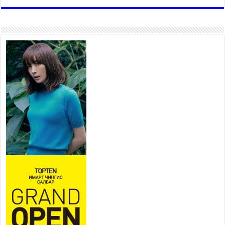
ЭМГЭНЭЛ
2026 оны 7 сар 19 / 15 цаг 15 минут
Аяллаа зөв төлөвлөхийг
иргэдэд зөвлөж байна
2026 оны 7 сар 16 / 11 цаг 50 минут
Үер усны болзошгүй аюулаас
сэргийлж, холбогдох
байгууллагууд өндөржүүлсэн
бэлэн байдалд ажиллаж байна
2026 оны 7 сар 15 / 13 цаг 06 минут
Монгол адууны үнэ цэнийг дэлхийд сурталчлах
“Дэлхийн адууны өдөр”-т 15000 морьтон оролцож
байна
2026 оны 7 сар 15 / 11 цаг 51 минут
Шагайн харвааны насанд хүрэгчдийн багийн
төрөлд 106 багийн 848 харваач өрсөлдөж,
шилдгүүд шалгарав
2026 оны 7 сар 15 / 11 цаг 45 минут
Үндэсний их баяр наадмын сур харвааны