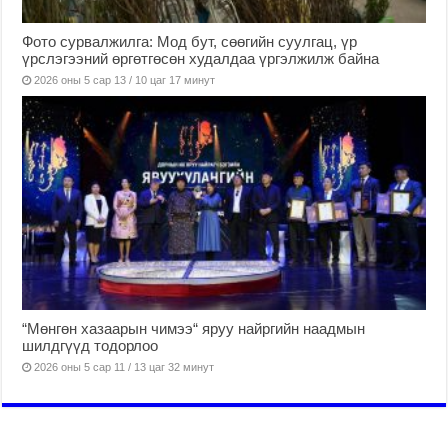
Фото сурвалжилга: Мод бут, сөөгийн суулгац, үр
үрслэгээний өргөтгөсөн худалдаа үргэлжилж байна
2026 оны 5 сар 13 / 10 цаг 17 минут
“Мөнгөн хазаарын чимээ“ яруу найргийн наадмын
шилдгүүд тодорлоо
2026 оны 5 сар 11 / 13 цаг 32 минут