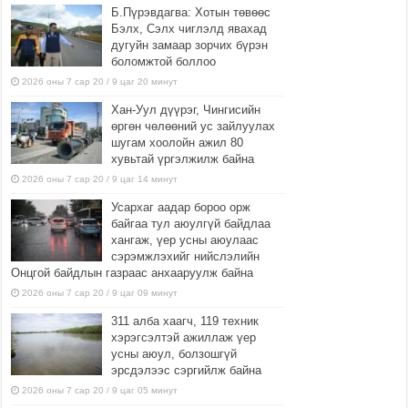
Б.Пүрэвдагва: Хотын төвөөс
Бэлх, Сэлх чиглэлд явахад
дугуйн замаар зорчих бүрэн
боломжтой боллоо
2026 оны 7 сар 20 / 9 цаг 20 минут
Хан-Уул дүүрэг, Чингисийн
өргөн чөлөөний ус зайлуулах
шугам хоолойн ажил 80
хувьтай үргэлжилж байна
2026 оны 7 сар 20 / 9 цаг 14 минут
Усархаг аадар бороо орж
байгаа тул аюулгүй байдлаа
хангаж, үер усны аюулаас
сэрэмжлэхийг нийслэлийн
Онцгой байдлын газраас анхааруулж байна
2026 оны 7 сар 20 / 9 цаг 09 минут
311 алба хаагч, 119 техник
хэрэгсэлтэй ажиллаж үер
усны аюул, болзошгүй
эрсдэлээс сэргийлж байна
2026 оны 7 сар 20 / 9 цаг 05 минут