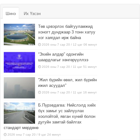
Шинэ
Их Үзсэн
Төв цэвэрлэх байгууламжид
хоногт дунджаар 3 тонн хатуу
хог хаягдал ирж байна
2026 оны 7 сар 20 / 12 цаг 06 минут
“Эхийн алдар” одонгийн
шаардлагыг хөнгөрүүллээ
2026 оны 7 сар 20 / 11 цаг 51 минут
“Жил бүрийн өвөл, жил бүрийн
ижил асуудал”
2026 оны 7 сар 20 / 11 цаг 16 минут
Б.Пүрэвдагва: Нийслэлд хийх
бүх замыг ус зайлуулах
хоолойтой, явган хүний болон
дугуйн замтай байлгах
стандарт мөрдөнө
2026 оны 7 сар 20 / 9 цаг 24 минут