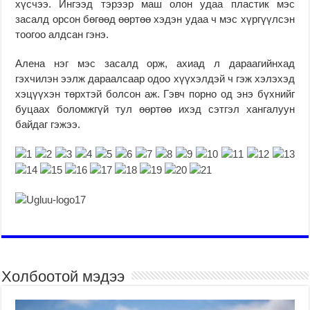
хүсчээ. Ингээд тэрээр маш олон удаа пластик мэс
засалд орсон бөгөөд өөртөө хэдэн удаа ч мэс хүргүүлсэн
тоогоо алдсан гэнэ.
Алена нэг мэс засалд орж, ахиад л дараагийнхад
гэхчилэн ээлж дараалсаар одоо хүүхэлдэй ч гэж хэлэхэд
хэцүүхэн төрхтэй болсон аж. Гэвч порно од энэ бүхнийг
буцаах боломжгүй тул өөртөө ихэд сэтгэл хангалуун
байдаг гэжээ.
Холбоотой мэдээ