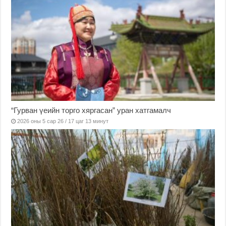
“Гурван үеийн торго хяргасан” уран хатгамалч
2026 оны 5 сар 26 / 17 цаг 13 минут