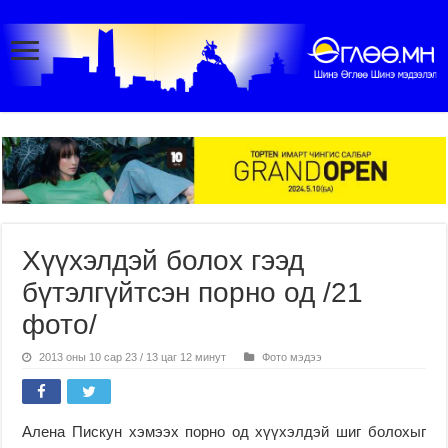
Хүүхэлдэй болох гээд
бүтэлгүйтсэн порно од /21
фото/
2013 оны 10 сар 23 / 13 цаг 12 минут
Фото мэдээ
Алена Пискун хэмээх порно од хүүхэлдэй шиг болохыг